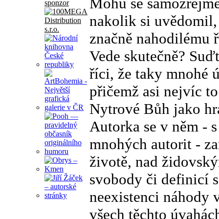
Mohu se samozřejmě m
sponzor
nakolik si uvědomil, 
značně nahodilému ř
Vede skutečně? Suďt
říci, že taky mnohé 
přičemž asi nejvíc t
Nytrové Bůh jako hrá
Autorka se v něm - s
mnohých autorit - za
životě, nad židovsk
svobody či definicí 
neexistenci náhody v
všech těchto úvahách 