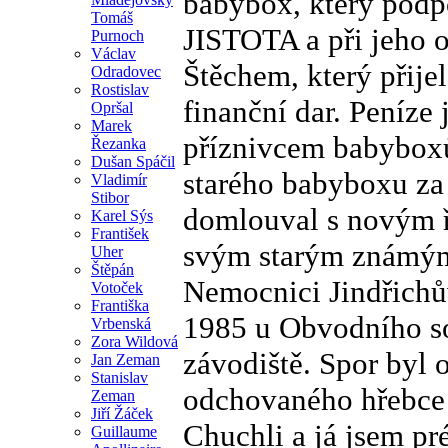
babybox, který podp
Tomáš
JISTOTA a při jeho 
Purnoch
Václav
Štěchem, který přije
Odradovec
Rostislav
finanční dar. Peníze 
Opršal
Marek
příznivcem babyboxů
Řezanka
Dušan Spáčil
starého babyboxu za
Vladimír
Stibor
domlouval s novým 
Karel Sýs
František
svým starým známým,
Uher
Štěpán
Nemocnici Jindřichův
Votoček
Františka
1985 u Obvodního so
Vrbenská
Zora Wildová
závodiště. Spor byl 
Jan Zeman
Stanislav
odchovaného hřebce 
Zeman
Jiří Žáček
Chuchli a já jsem pr
Guillaume