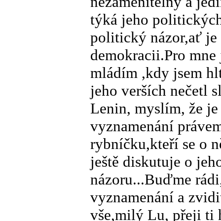
nezaměnitelný a jedi
týká jeho politickýc
politický názor,ať j
demokracii.Pro mne 
mládím ,kdy jsem hlt
jeho verších nečetl 
Lenin, myslím, že j
vyznamenání právem 
rybníčku,kteří se o 
ještě diskutuje o jeho
názoru...Buďme rádi,
vyznamenání a zvidit
vše,milý Lu, přeji ti