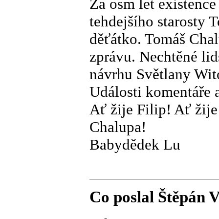
Za osm let existence
tehdejšího starosty 
děťátko. Tomáš Chalu
zprávu. Nechtěné li
návrhu Světlany Wit
Události komentáře 
Ať žije Filip! Ať ži
Chalupa!
Babydědek Lu
Co poslal Štěpán 