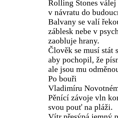
Rolling Stones válej
v návratu do budoucn
Balvany se valí řeko
záblesk nebe v psyc
zaobluje hrany.
Člověk se musí stát
aby pochopil, že písn
ale jsou mu odměno
Po bouři
Vladimíru Novotné
Pěnící závoje vln ko
svou pouť na pláži.
Vítr přesýpá jemný p