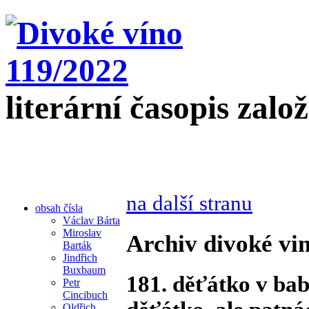
literární časopis zalo
na další stranu
obsah čísla
Václav Bárta
Miroslav
Archiv divoké vin
Barták
Jindřich
Buxbaum
181. děťátko v ba
Petr
Cincibuch
Oldřich