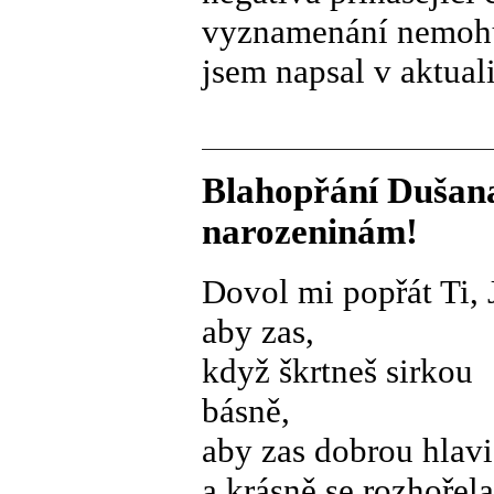
vyznamenání nemohu 
jsem napsal v aktual
Blahopřání Dušana
narozeninám!
Dovol mi popřát Ti, 
aby zas,
když škrtneš sirkou
básně,
aby zas dobrou hlav
a krásně se rozhořela