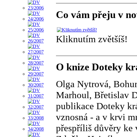
Co vám přeju v no
Kliknutím zvětšíš!
O knize Doteky k
Olga Nytrová, Bohum
Marhoul, Břetislav D
publikace Doteky krás
vznosná - a v krvi 
přespříliš důvěry ke