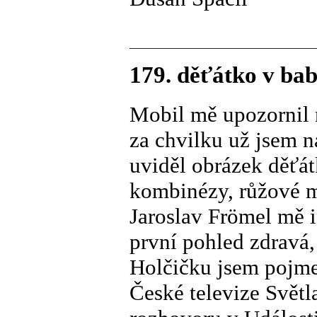
179. děťátko v ba
Mobil mě upozornil 
za chvilku už jsem n
uviděl obrázek děťá
kombinézy, růžové m
Jaroslav Frömel mě i
první pohled zdravá,
Holčičku jsem pojme
České televize Svět