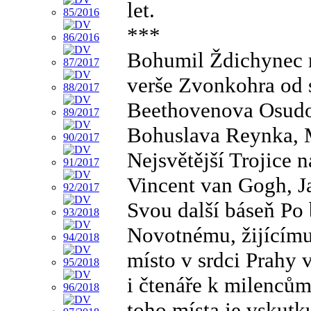
let.
***
Bohumil Ždichynec n
verše Zvonkohra od s
Beethovenova Osudov
Bohuslava Reynka, M
Nejsvětější Trojice 
Vincent van Gogh, Ja
Svou další báseň Po 
Novotnému, žijícímu
místo v srdci Prahy 
i čtenáře k milencům
toho místa je vskut