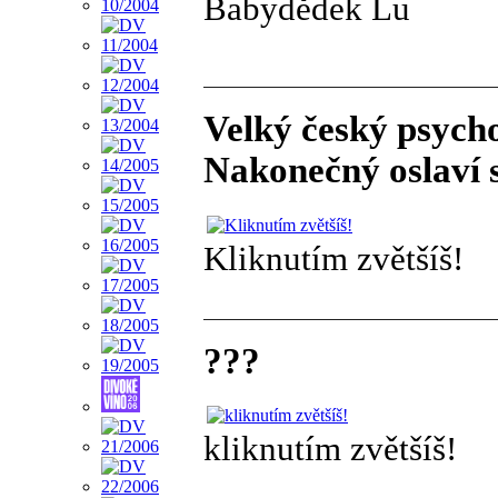
Babydědek Lu
Velký český psych
Nakonečný oslaví 
Kliknutím zvětšíš!
???
kliknutím zvětšíš!