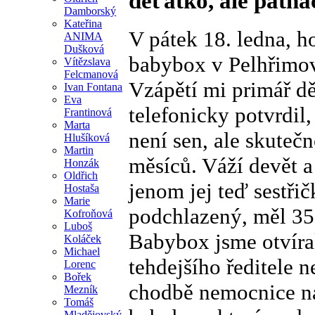
děťátko, ale patná
Damborský
Kateřina
V pátek 18. ledna, h
ANIMA
Dušková
babybox v Pelhřimov
Vítězslava
Felcmanová
Vzápětí mi primář d
Ivan Fontana
Eva
telefonicky potvrdil,
Frantinová
Marta
není sen, ale skuteč
Hlušíková
Martin
měsíců. Váží devět a 
Honzák
Oldřich
jenom jej teď sestřič
Hostaša
Marie
podchlazený, měl 35,
Kofroňová
Luboš
Babybox jsme otvíral
Koláček
Michael
tehdejšího ředitele 
Lorenc
Bořek
chodbě nemocnice na
Mezník
Tomáš
Mladějovský