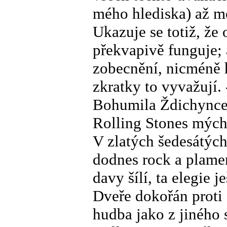
mého hlediska) až m
Ukazuje se totiž, že
překvapivě funguje; a
zobecnění, nicméně 
zkratky to vyvažují.
Bohumila Ždichynce
Rolling Stones mých
V zlatých šedesátých
dodnes rock a plamen
davy šílí, ta elegie j
Dveře dokořán proti 
hudba jako z jiného 