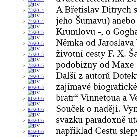
A Břetislav Ditrych s
jeho Šumavu) anebo 
Krumlovu -, o Gogha
Němka od Jaroslava 
životní cesty F. X. Š
podobizny od Maxe 
Další z autorů Dote
zajímavé biografick
bratr“ Vinnetoua a V
Souček o naději. Vym
svazku paradoxně ut
například Cestu slepý