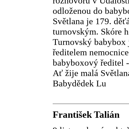
rozhovoru v Události
odloženou do babyb
Světlana je 179. děť
turnovským. Skóre ho
Turnovský babybox j
ředitelem nemocnic
babyboxový ředitel -
Ať žije malá Světlan
Babydědek Lu
František Talián