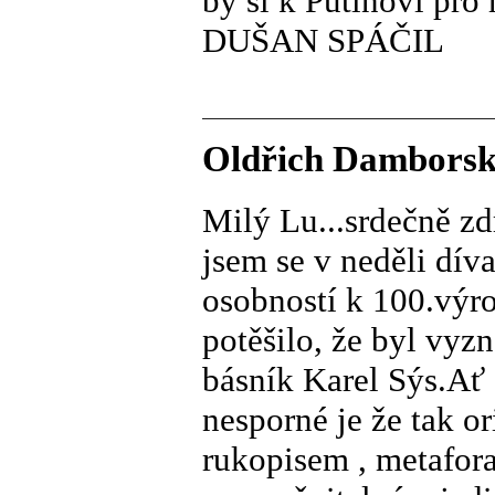
by si k Putinovi pro 
DUŠAN SPÁČIL
Oldřich Damborský
Milý Lu...srdečně zd
jsem se v neděli dí
osobností k 100.výro
potěšilo, že byl vyz
básník Karel Sýs.Ať 
nesporné je že tak o
rukopisem , metafora