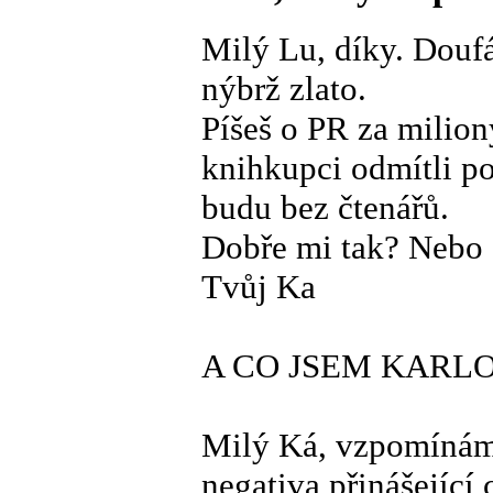
Milý Lu, díky. Doufá
nýbrž zlato.
Píšeš o PR za miliony
knihkupci odmítli po
budu bez čtenářů.
Dobře mi tak? Nebo 
Tvůj Ka
A CO JSEM KARL
Milý Ká, vzpomínám-
negativa přinášející