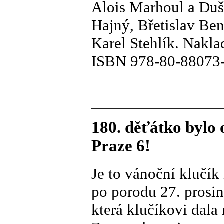
Alois Marhoul a Duša
Hajný, Břetislav Ben
Karel Stehlík. Nakla
ISBN 978-80-88073
180. děťátko bylo
Praze 6!
Je to vánoční klučík
po porodu 27. prosi
která klučíkovi dala