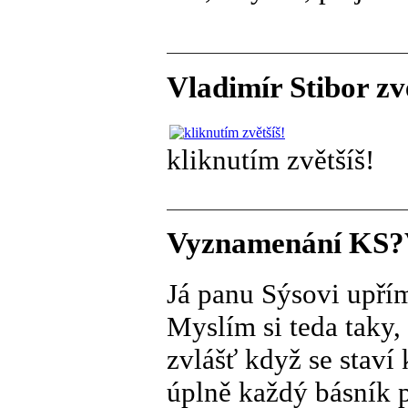
Vladimír Stibor zv
kliknutím zvětšíš!
Vyznamenání KS?Vs
Já panu Sýsovi upří
Myslím si teda taky,
zvlášť když se staví 
úplně každý básník p