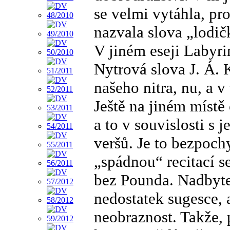
se velmi vytáhla, pr
nazvala slova „lodič
V jiném eseji Labyri
Nytrová slova J. Á. 
našeho nitra, nu, a v
Ještě na jiném místě
a to v souvislosti s
veršů. Je to bezpoc
„spádnou“ recitací se
bez Pounda. Nadbyteč
nedostatek sugesce, 
neobraznost. Takže, 