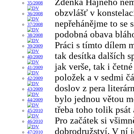
Zdeňka Hajného nemu
obzvlášť v konstelac
nepřehánějme to se s
podobná obava bláh
Práci s tímto dílem 
tak desítka dalších s
jak verše, tak i četn
položek a v sedmi č
doslov z pera literá
bylo jednou větou m
třeba toho tolik psát
Pro začátek si všim
dobrodružství. V ní 