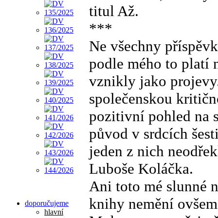
titul Až.
***
Ne všechny příspěvk
podle mého to platí 
vznikly jako projevy. 
společenskou kritičn
pozitivní pohled na
původ v srdcích šesti
jeden z nich neodřek
Luboše Koláčka.
Ani toto mé slunné 
knihy nemění ovšem 
doporučujeme
hlavní