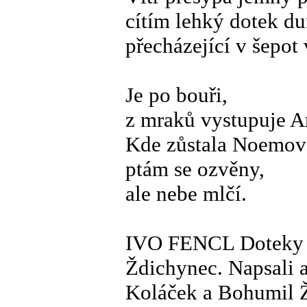
cítím lehký dotek d
přecházející v šepot 
Je po bouři,
z mraků vystupuje Ar
Kde zůstala Noemov
ptám se ozvěny,
ale nebe mlčí.
IVO FENCL Doteky k
Ždichynec. Napsali a
Koláček a Bohumil Ž