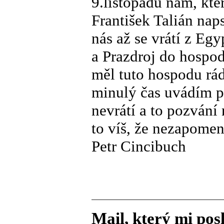
9.listopadu nám, kte
František Talián nap
nás až se vrátí z Eg
a Prazdroj do hospod
měl tuto hospodu rád
minulý čas uvádím pr
nevrátí a to pozvání
to víš, že nezapome
Petr Cincibuch
Mail, který mi posl