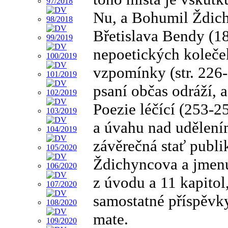
Nu, a Bohumil Ždich
Břetislava Bendy (18
nepoetických koleče
vzpomínky (str. 226-2
psaní občas odráží, a
Poezie léčící (253-25
a úvahu nad udělení
závěrečná stať publ
Ždichyncova a jmenu
z úvodu a 11 kapitol,
samostatné příspěvky
mate.