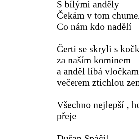
S bílými anděly
Čekám v tom chume
Co nám kdo nadělí
Čerti se skryli s koč
za naším kominem
a anděl líbá vločkam
večerem ztichlou ze
Všechno nejlepší , h
přeje
Dušan Spáčil