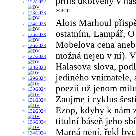
příliš ukotveny v naš
***
Alois Marhoul přispě
ostatním, Lampář, O
Mobelova cena aneb h
možná nejen v ní). V
Halasova slova, podle
jediného vnímatele, 
poezii už jenom miluj
Zaujme i cyklus šes
Ezop, kdyby k nám za
titulní báseň jeho s
Marná není, řekl byc