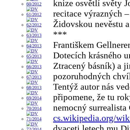
knize osvětlí světy J
recitace výrazných 
Židovskou nevěstu a
***
Františkem Gellnerem
Dotecích krásného um
Ztracený básník) a j
pozoruhodných chvílí
Tentýž autor nás ve
připomene, že tu roky
nemocný surrealista
cs.wikipedia.org/w
dvaceti letech mu Di