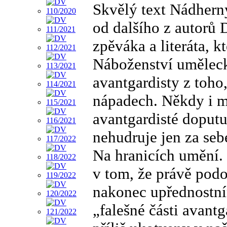
Skvělý text Nádhern
od dalšího z autorů 
zpěváka a literáta, k
Náboženství uměleck
avantgardisty z toho
nápadech. Někdy i mé
avantgardisté doputu
nehudruje jen za seb
Na hranicích umění. 
v tom, že právě podo
nakonec upřednostní
„falešné části avan