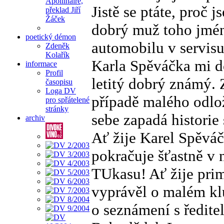
Apollinaire,
Jistě se ptáte, proč
překlad Jiří
Žáček
dobrý muž toho jmén
poetický démon
automobilu v servisu
Zdeněk
Kolařík
Karla Spěváčka mi do
informace
Profil
letitý dobrý známý. 
časopisu
Loga DV
případě malého odlo
pro spřátelené
stránky
sebe zapadá historie 
archiv
Ať žije Karel Spěváč
pokračuje šťastně v 
TUkasu! Ať žije prim
vyprávěl o malém klu
o seznámení s ředit