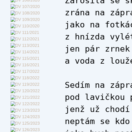
Zarosila se s
zrána na zápr
jako na fotká
z hnízda vylé
jen pár zrnek
a voda z louž
Sedím na zápr
pod lavičkou 
jenž už chodí
neptám se kdo