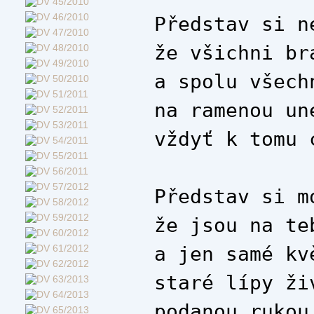
Představ si n
že všichni br
a spolu všech
na ramenou un
vždyť k tomu 
Představ si m
že jsou na te
a jen samé kv
staré lípy ži
podanou rukou