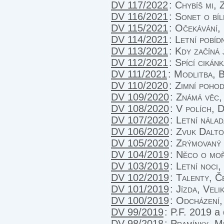
DV 117/2022
:
Chybíš mi, 
DV 116/2021
:
Sonet o bíl
DV 115/2021
:
Očekávání, 
DV 114/2021
:
Letní pobíd
DV 113/2021
:
Kdy začíná 
DV 112/2021
:
Spící cikánk
DV 111/2021
:
Modlitba, B
DV 110/2020
:
Zimní poho
DV 109/2020
:
Známá věc, 
DV 108/2020
:
V polích, D
DV 107/2020
:
Letní nála
DV 106/2020
:
Zvuk Dalto
DV 105/2020
:
Zrýmovaný 
DV 104/2019
:
Něco o moř
DV 103/2019
:
Letní noci,
DV 102/2019
:
Talenty, Č
DV 101/2019
:
Jízda, Veli
DV 100/2019
:
Odcházení,
DV 99/2019
:
P.F. 2019
a 
DV 98/2018
:
Pramínky, M