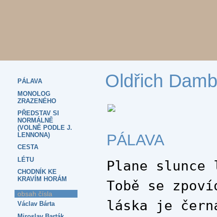
Oldřich Damb
PÁLAVA
MONOLOG
ZRAZENÉHO
PŘEDSTAV SI
NORMÁLNĚ
(VOLNĚ PODLE J.
PÁLAVA
LENNONA)
CESTA
LÉTU
Plane slunce 
CHODNÍK KE
KRAVÍM HORÁM
Tobě se zpoví
obsah čísla
láska je čern
Václav Bárta
Miroslav Barták