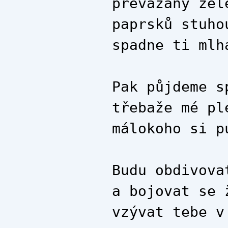
převázaný zel
paprsků stuho
spadne ti mlh
Pak půjdeme s
třebaže mé pl
málokoho si p
Budu obdivova
a bojovat se 
vzývat tebe v