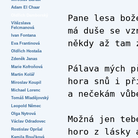
Adam El Chaar
Oldřich Damborský
Pane lesa bož
Vítězslava
Felcmanová
má duše se vz
Ivan Fontana
někdy až tam 
Eva Frantinová
Oldřich Hostaša
Zdeněk Janas
Pálava mých p
Marie Kofroňová
Martin Kolář
hora snů i př
Miroslav Koupil
Michael Lorenc
a nečekám vůb
Tomáš Mladějovský
Leopold Němec
Olga Nytrová
Možná jen teb
Václav Odradovec
horo z lásky 
Rostislav Opršal
Kamila Roučková