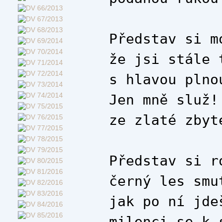
Představ si m
že jsi stále 
s hlavou plno
Jen mně služ!
ze zlaté zbyt
Představ si r
černý les smu
jak po ní jde
milenci se k 