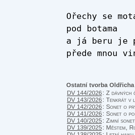
Ořechy se mot
pod botama
a já beru je 
přede mnou vi
Ostatní tvorba Oldřich
DV 144/2026
:
Z dávných 
DV 143/2026
:
Tenkrát v 
DV 142/2026
:
Sonet o pr
DV 141/2026
:
Sonet o po
DV 140/2025
:
Zimní sonet
DV 139/2025
:
Městem, Ro
DV 138/2025
:
Letní haiku