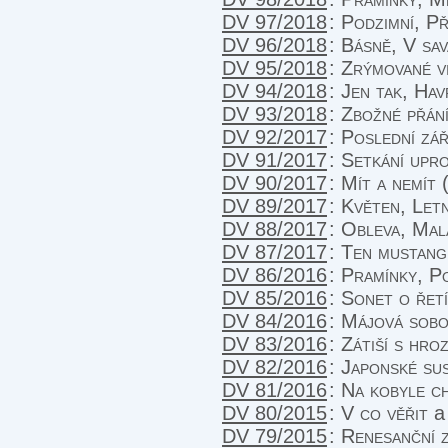
DV 97/2018
:
Podzimní, Př
DV 96/2018
:
Básně, V sav
DV 95/2018
:
Zrýmované v
DV 94/2018
:
Jen tak, Hav
DV 93/2018
:
Zbožné přání
DV 92/2017
:
Poslední zář
DV 91/2017
:
Setkání upr
DV 90/2017
:
Mít a nemít 
DV 89/2017
:
Květen, Letn
DV 88/2017
:
Obleva, Malá
DV 87/2017
:
Ten mustang
DV 86/2016
:
Pramínky, Po
DV 85/2016
:
Sonet o řetí
DV 84/2016
:
Májová sobo
DV 83/2016
:
Zátiší s hro
DV 82/2016
:
Japonské sus
DV 81/2016
:
Na kobyle c
DV 80/2015
:
V co věřit
a 
DV 79/2015
:
Renesanční 