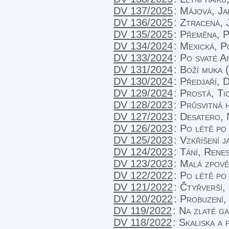
DV 137/2025
:
Májová, Jar
DV 136/2025
:
Ztracená, 
DV 135/2025
:
Přeměna, P
DV 134/2024
:
Mexická, P
DV 133/2024
:
Po svaté A
DV 131/2024
:
Boží muka 
DV 130/2024
:
Předjaří, 
DV 129/2024
:
Prostá, Ti
DV 128/2023
:
Průsvitná 
DV 127/2023
:
Desatero, 
DV 126/2023
:
Po létě po
DV 125/2023
:
Vzkříšení j
DV 124/2023
:
Tání, Rene
DV 123/2023
:
Malá zpov
DV 122/2022
:
Po létě po
DV 121/2022
:
Čtyřverší,
DV 120/2022
:
Probuzení,
DV 119/2022
:
Na zlaté ga
DV 118/2022
:
Skaliska a 