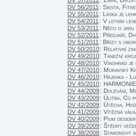
DV 57/2012
:
Zimní, Dvoji
DV 56/2011
:
Siesta, Fitn
DV 55/2011
:
Láska je leh
DV 54/2011
:
V letním les
DV 53/2011
:
Něco o jaru
DV 52/2011
:
Předjaří, Dv
DV 51/2011
:
Břízy s obo
DV 50/2010
:
Relativní zim
DV 49/2010
:
Taneční kro
DV 48/2010
:
Vinohrad je
DV 47/2010
:
Moravský Kr
DV 46/2010
:
Hájenka - Lu
DV 45/2010
:
HARMONIE K
DV 44/2009
:
Dolévání, Mi
DV 43/2009
:
Úlitba, Co p
DV 42/2009
:
Útěcha, Hvíz
DV 41/2009
:
Vítězná válk
DV 40/2009
:
Pium desider
DV 39/2009
:
Štědrý večer
DV 38/2008
:
Staronový s