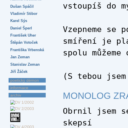
vstoupíš do m
Dušan Spáčil
Vladimír Stibor
Karel Sýs
Vzepneme se p
Daniel Šperl
František Uher
smíření je pl
Štěpán Votoček
Františka Vrbenská
spolu můžeme 
Jan Zeman
Stanislav Zeman
Jiří Žáček
(S tebou jsem
poetický démon
informace
MONOLOG ZR
archiv
Obrnil jsem s
skepsí