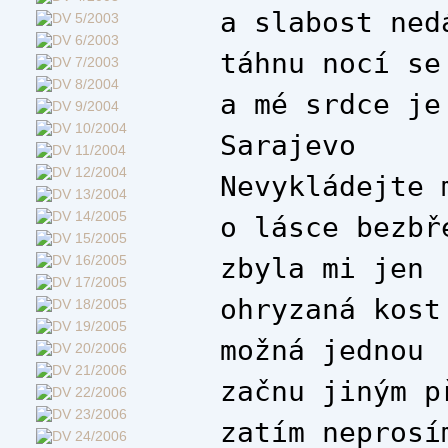
a slabost ned
táhnu nocí se
a mé srdce je
Sarajevo
Nevykládejte 
o lásce bezbř
zbyla mi jen
ohryzaná kost
možná jednou
začnu jiným p
zatím neprosí