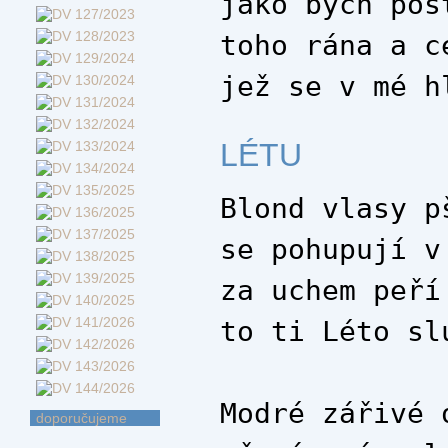
jako bych pos
toho rána a c
jež se v mé h
LÉTU
Blond vlasy p
se pohupují v
za uchem peří
to ti Léto sl
Modré zářivé 
doporučujeme