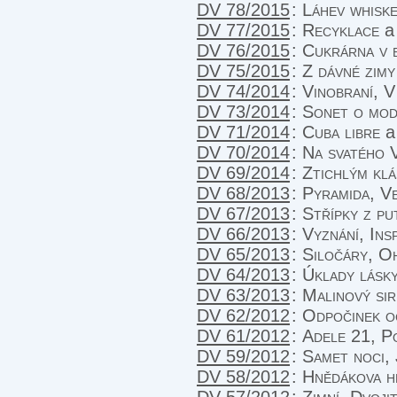
DV 78/2015
:
Láhev whisk
DV 77/2015
:
Recyklace
a 
DV 76/2015
:
Cukrárna v 
DV 75/2015
:
Z dávné zimy
DV 74/2014
:
Vinobraní, V
DV 73/2014
:
Sonet o mod
DV 71/2014
:
Cuba libre
a 
DV 70/2014
:
Na svatého 
DV 69/2014
:
Ztichlým kl
DV 68/2013
:
Pyramida, Ve
DV 67/2013
:
Střípky z pu
DV 66/2013
:
Vyznání, Ins
DV 65/2013
:
Siločáry, O
DV 64/2013
:
Úklady lásk
DV 63/2013
:
Malinový sir
DV 62/2012
:
Odpočinek o
DV 61/2012
:
Adele 21, P
DV 59/2012
:
Samet noci, 
DV 58/2012
:
Hnědákova h