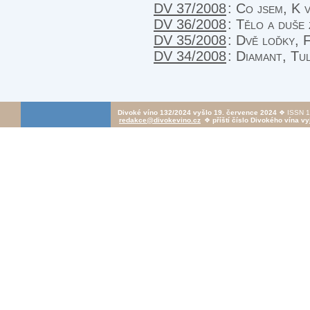
DV 37/2008
:
Co jsem, K 
DV 36/2008
:
Tělo a duše 
DV 35/2008
:
Dvě loďky, F
DV 34/2008
:
Diamant, Tu
Divoké víno 132/2024 vyšlo 19. července 2024
❖ ISSN 1
redakce@divokevino.cz
❖
příští číslo Divokého vína vy