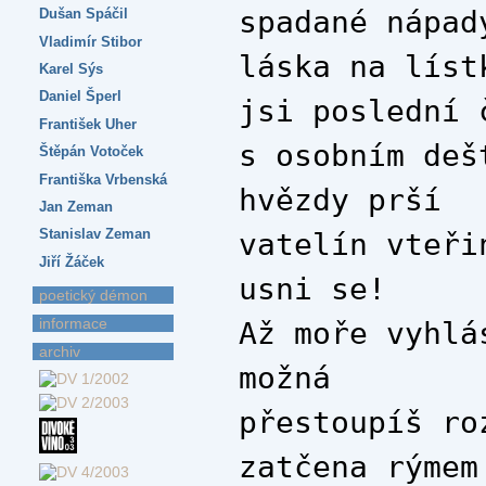
spadané nápad
Dušan Spáčil
Vladimír Stibor
láska na líst
Karel Sýs
Daniel Šperl
jsi poslední 
František Uher
s osobním deš
Štěpán Votoček
Františka Vrbenská
hvězdy prší
Jan Zeman
Stanislav Zeman
vatelín vteři
Jiří Žáček
usni se!
poetický démon
informace
Až moře vyhlá
archiv
možná
přestoupíš ro
zatčena rýmem