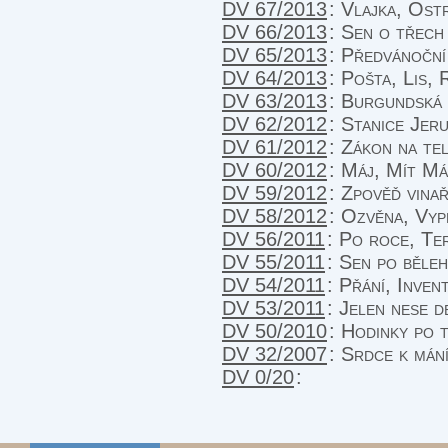
DV 67/2013
:
Vlajka, Ost
DV 66/2013
:
Sen o třech 
DV 65/2013
:
Předvánoční
DV 64/2013
:
Pošta, Lis, 
DV 63/2013
:
Burgundská 
DV 62/2012
:
Stanice Jer
DV 61/2012
:
Zákon na tel
DV 60/2012
:
Máj, Mít Má
DV 59/2012
:
Zpověď vinař
DV 58/2012
:
Ozvěna, Vyp
DV 56/2011
:
Po roce, Ter
DV 55/2011
:
Sen po běle
DV 54/2011
:
Přání, Inven
DV 53/2011
:
Jelen nese d
DV 50/2010
:
Hodinky po t
DV 32/2007
:
Srdce k mání
DV 0/20
: