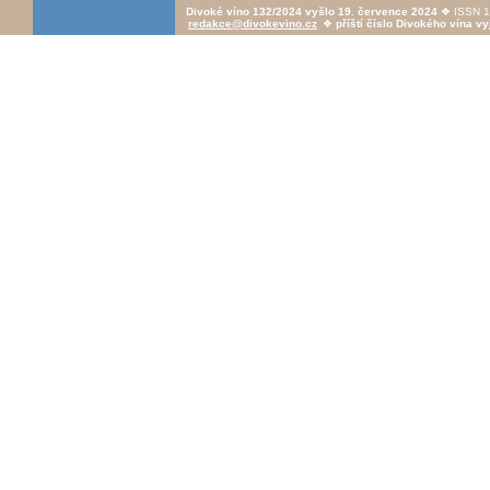
Divoké víno 132/2024 vyšlo 19. července 2024
❖ ISSN 1
redakce@divokevino.cz
❖
příští číslo Divokého vína vy