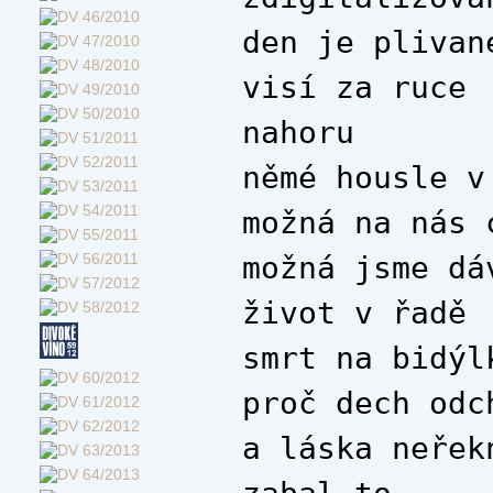
den je plivan
visí za ruce
nahoru
němé housle v
možná na nás 
možná jsme dá
život v řadě
smrt na bidýl
proč dech odc
a láska neřek
zabal to