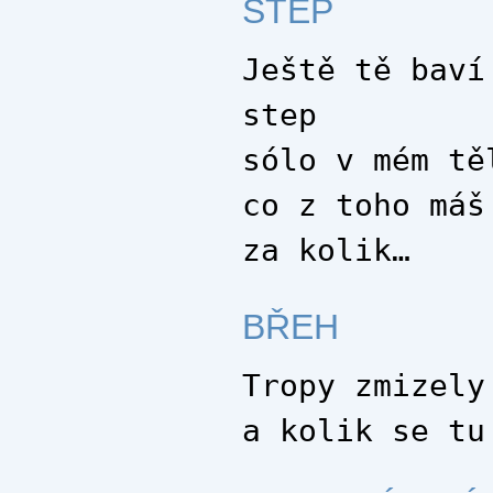
STEP
Ještě tě baví
step
sólo v mém tě
co z toho máš
za kolik…
BŘEH
Tropy zmizely
a kolik se tu