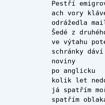
Pestří emigro
ach vory kláv
odrážedla mai
Šedé z druhéh
ve výtahu pot
schránky dáví
noviny
po anglicku
kolik let ned
já spatřím mo
spatřím oblak