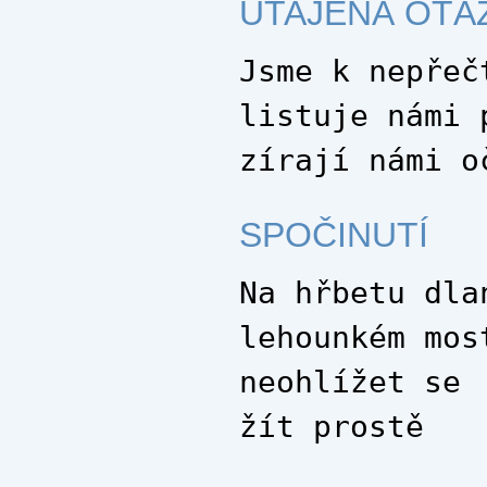
UTAJENÁ OTÁ
Jsme k nepřeč
listuje námi 
zírají námi o
SPOČINUTÍ
Na hřbetu dla
lehounkém mos
neohlížet se
žít prostě