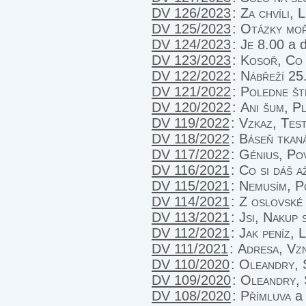
DV 126/2023
:
Za chvíli, 
DV 125/2023
:
Otázky moř
DV 124/2023
:
Je 8.00
a d
DV 123/2023
:
Kosoř, Co 
DV 122/2022
:
Nábřeží 25
DV 121/2022
:
Poledne št
DV 120/2022
:
Ani šum, P
DV 119/2022
:
Vzkaz, Tes
DV 118/2022
:
Báseň tkan
DV 117/2022
:
Génius, Po
DV 116/2021
:
Co si dáš a
DV 115/2021
:
Nemusím, P
DV 114/2021
:
Z oslovské 
DV 113/2021
:
Jsi, Nakup 
DV 112/2021
:
Jak peníz, 
DV 111/2021
:
Adresa, Vz
DV 110/2020
:
Oleandry, 
DV 109/2020
:
Oleandry,
DV 108/2020
:
Přímluva
a 