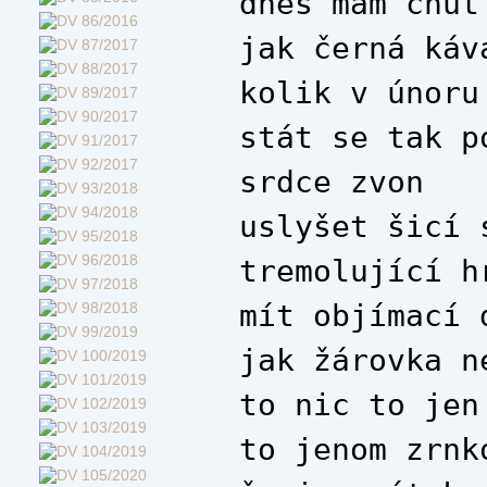
dnes mám chuť
jak černá káv
kolik v únoru
stát se tak p
srdce zvon
uslyšet šicí 
tremolující h
mít objímací 
jak žárovka n
to nic to jen
to jenom zrnk