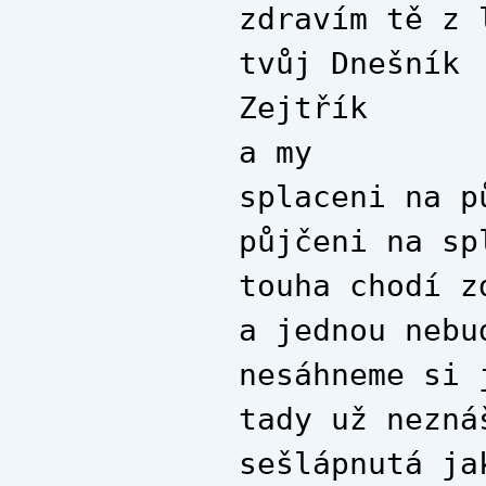
zdravím tě z 
tvůj Dnešník
Zejtřík
a my
splaceni na p
půjčeni na sp
touha chodí z
a jednou nebu
nesáhneme si 
tady už nezná
sešlápnutá ja