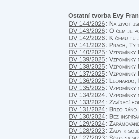
Ostatní tvorba Evy Fra
DV 144/2026
:
Na život js
DV 143/2026
:
O čem je p
DV 142/2026
:
K čemu tu 
DV 141/2026
:
Prach, Ty t
DV 140/2025
:
Vzpomínky 
DV 139/2025
:
Vzpomínky n
DV 138/2025
:
Vzpomínky 
DV 137/2025
:
Vzpomínky 
DV 136/2025
:
Leonardo, 
DV 135/2025
:
Vzpomínky 
DV 134/2024
:
Vzpomínky 
DV 133/2024
:
Zavírací h
DV 131/2024
:
Brzo ráno 
DV 130/2024
:
Bez inspira
DV 129/2024
:
Zarámované
DV 128/2023
:
Zády k sob
DV 127/2023
:
Sólo na sl