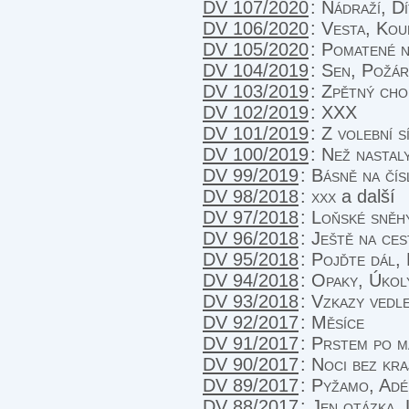
DV 107/2020
:
Nádraží, D
DV 106/2020
:
Vesta, Kou
DV 105/2020
:
Pomatené n
DV 104/2019
:
Sen, Požárn
DV 103/2019
:
Zpětný cho
DV 102/2019
:
XXX
DV 101/2019
:
Z volební s
DV 100/2019
:
Než nastal
DV 99/2019
:
Básně na čís
DV 98/2018
:
xxx
a další
DV 97/2018
:
Loňské sněh
DV 96/2018
:
Ještě na ces
DV 95/2018
:
Pojďte dál,
DV 94/2018
:
Opaky, Úkol
DV 93/2018
:
Vzkazy vedle
DV 92/2017
:
Měsíce
DV 91/2017
:
Prstem po m
DV 90/2017
:
Noci bez kra
DV 89/2017
:
Pyžamo, Adé
DV 88/2017
:
Jen otázka, 