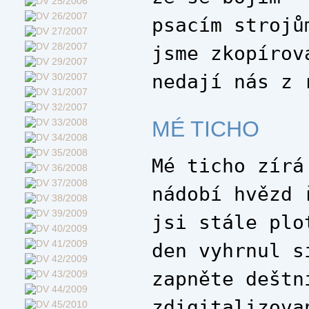
psacím strojů
jsme zkopírov
nedají nás z 
MÉ TICHO
Mé ticho zírá
nádobí hvězd 
jsi stále plo
den vyhrnul s
zapněte deštn
zdigitalizova