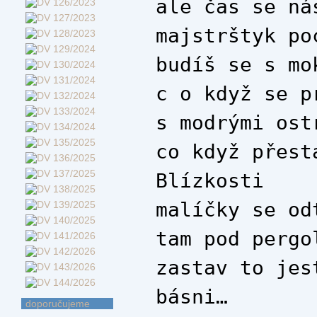
ale čas se ná
majstrštyk po
budíš se s mo
c o když se p
s modrými ost
co když přest
Blízkosti
malíčky se od
tam pod pergo
zastav to jes
básni…
doporučujeme