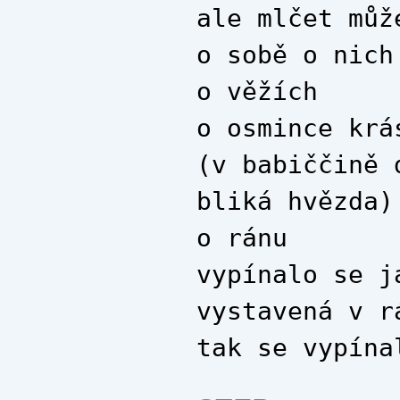
ale mlčet můž
o sobě o nich
o věžích
o osmince krá
(v babiččině 
bliká hvězda)
o ránu
vypínalo se j
vystavená v r
tak se vypína