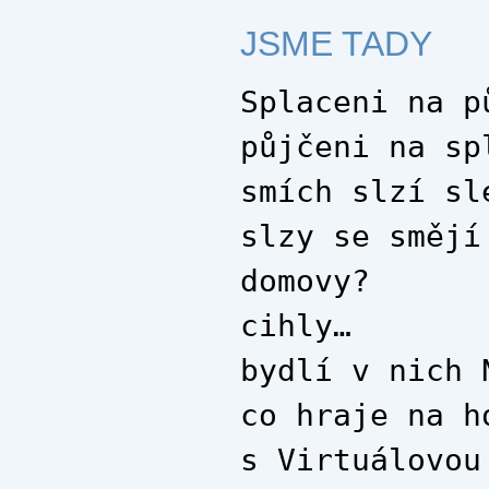
JSME TADY
Splaceni na p
půjčeni na sp
smích slzí sl
slzy se smějí
domovy?
cihly…
bydlí v nich 
co hraje na h
s Virtuálovou