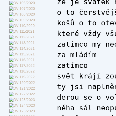
že je svátek 
o to čerstvěj
košů o to ote
které vždy vš
zatímco my ne
za mládím
zatímco
svět krájí zo
ty jsi naplně
derou se o vo
něha sál neop