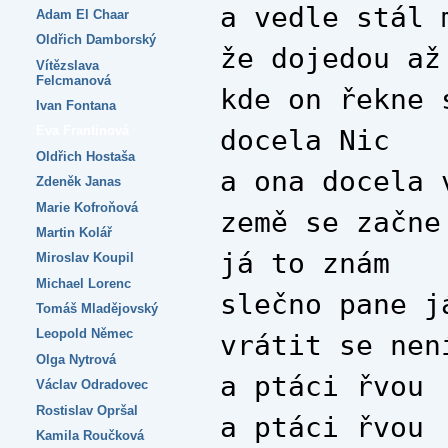
a vedle stál 
Adam El Chaar
Oldřich Damborský
že dojedou až
Vítězslava
Felcmanová
kde on řekne 
Ivan Fontana
Eva Frantinová
docela Nic
Oldřich Hostaša
a ona docela 
Zdeněk Janas
Marie Kofroňová
země se začne
Martin Kolář
já to znám
Miroslav Koupil
Michael Lorenc
slečno pane j
Tomáš Mladějovský
Leopold Němec
vrátit se nen
Olga Nytrová
a ptáci řvou
Václav Odradovec
Rostislav Opršal
a ptáci řvou
Kamila Roučková