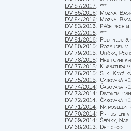
DV 87/2017
:
***
DV 85/2016
:
Možná, Básn
DV 84/2016
:
Možná, Básn
DV 83/2016
:
Péče pece
a 
DV 82/2016
:
***
DV 81/2016
:
Pod pilou
a 
DV 80/2015
:
Rozsudek v 
DV 79/2015
:
Ulička, Pozd
DV 78/2015
:
Hřbitovní kv
DV 77/2015
:
Klaviatura v
DV 76/2015
:
Suk, Když k
DV 75/2015
:
Časovaná růž
DV 74/2014
:
Časovaná růž
DV 73/2014
:
Divokému vín
DV 72/2014
:
Časovaná rů
DV 71/2014
:
Na poslední 
DV 70/2014
:
Připuštění v
DV 69/2014
:
Šeříky, Napl
DV 68/2013
:
Drtichod