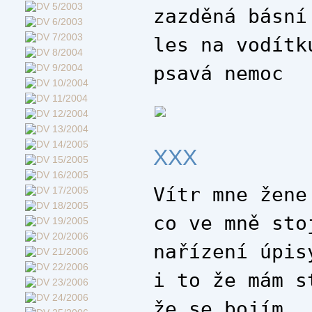
zazděná básní
les na vodítk
psavá nemoc
XXX
Vítr mne žene
co ve mně sto
nařízení úpis
i to že mám s
že se bojím