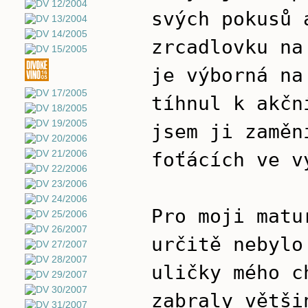
svých pokusů 
zrcadlovku na
je výborná na
tíhnul k akčn
jsem ji zaměn
foťácích ve v
Pro moji matu
určitě nebylo
uličky mého c
zabraly větši