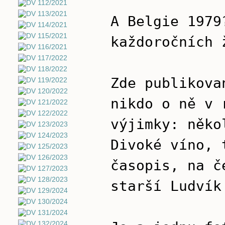
A Belgie 1979
každoročních 
Zde publikova
nikdo o ně v 
výjimky: něko
Divoké víno, 
časopis, na č
starší Ludvík