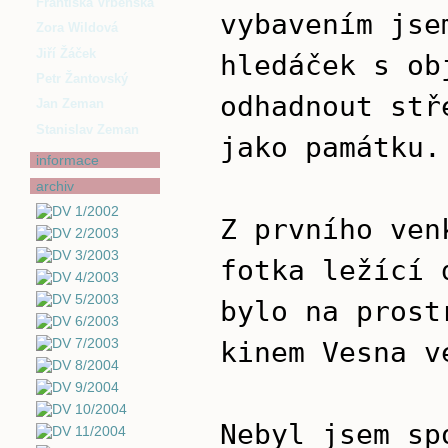
Františka Vrbenská
vybavením jse
Zora Wildová
Jiří Žáček
hledáček s ob
Petr Žantovský
odhadnout stř
Jan Zeman
Stanislav Zeman
jako památku.
informace
archiv
Z prvního ven
fotka ležící 
bylo na prost
kinem Vesna v
Nebyl jsem sp