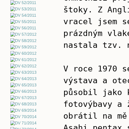
štoky. Z Angl
vracel jsem s
prázdným vlak
nastala tzv. 
V roce 1970 s
výstava a ote
působil jako 
fotovýbavy a 
obrátil na mě
Asahi pentax 