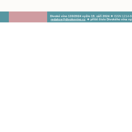
Divoké víno 133/2024 vyšlo 19. září 2024
❖ ISSN 1214-60
redakce@divokevino.cz
❖
příští číslo Divokého vína v