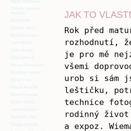
Marta Hlušíková
Oldřich Antonín
JAK TO VLASTN
Hostaša
Eva Hrubá
Rok před matu
Zdeněk Janas
Michael Lorenc
rozhodnutí, ž
Leoš Němec
Ester Nowak
je pro mě nej
Olga Nytrová
všemi doprovo
Václav Odradovec
Rostislav Opršal
urob si sám j
Kamil Princ
Tomáš Repčiak
leštičku, pot
Marek Řezanka
technice foto
Dušan Spáčil
Vladimír Stibor
rodinný život
František Uher
a expoz. Wiem
Štěpán Votoček