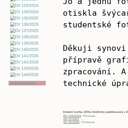
Jo a jednu fo
otiskla švýca
studentské fo
Děkuji synovi
přípravě graf
zpracování. A
technické úpr
doporučujeme
Ostatní tvorba Jiřího Andrleho publikovaná v 
DV 134/2024
:
Fotokniha
DV 27/2007
:
...
DV 25/2006
:
Fotografie