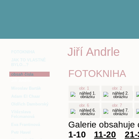
Jiří Andrle
FOTOKNIHA
JAK TO VLASTNĚ
BYLO...?
FOTOKNIHA
obsah čísla
Jiří Andrle
Miroslav Barták
obr. 1
obr. 2
Adam El Chaar
Oldřich Damborský
obr. 6
obr. 7
Vítězslava
Felcmanová
Galerie obsahuje 
Eva Frantinová
1-10
11-20
21-
Petr Havel