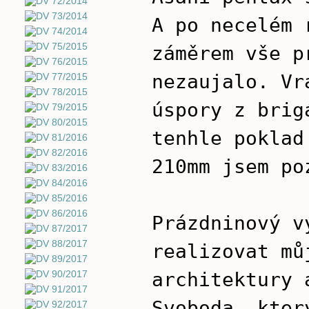
A po necelém 
záměrem vše p
nezaujalo. Vr
úspory z brig
tenhle poklad
210mm jsem po
Prázdninový v
realizovat mů
architektury 
Svoboda, kter