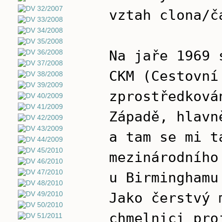
vztah clona/č
Na jaře 1969 
CKM (Cestovní
zprostředková
Západě, hlavn
a tam se mi t
mezinárodního
u Birminghamu
Jako čerstvý 
chmelnici pro