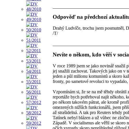
Odpověď na předchozí aktualit
Drahý Ludvíče, trochu jsem posmutněl, D
/T/
Nevíte o někom, kdo věří v soci
V roce 1989 jsem se jako novinář snažil p
jej snažili zachovat. Takových jako on v 
jeden a půl milionu komunistů a skoro k
fronty, po sametové revoluci to vypadalo, 
Vzpomínám si, že se na mě těhdy obrátil 
reportáže bych potřeboval najít někoho, k
po někom takovém pátrat, ale kromě proflá
omezených nižších funkcionářů, jsem přiše
až strašidelná. A tak pro Reuters tehdy poh
Tatínek nebyl blázen a už vůbec ne zločin
Západě. V socialismus ale věřil se skor
očích vyrostly skoro neprůhledné růžové b