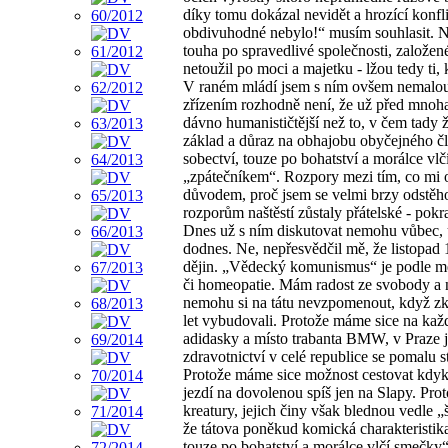
díky tomu dokázal nevidět a hrozící konf
obdivuhodné nebylo!“ musím souhlasit. Na 
touha po spravedlivé společnosti, založené
netoužil po moci a majetku - lžou tedy ti,
V raném mládí jsem s ním ovšem nemalou 
zřízením rozhodně není, že už před mnoha l
dávno humanističtější než to, v čem tady ž
základ a důraz na obhajobu obyčejného člo
sobectví, touze po bohatství a morálce v
„zpátečníkem“. Rozpory mezi tím, co mi o
důvodem, proč jsem se velmi brzy odstěho
rozporům naštěstí zůstaly přátelské - pokr
Dnes už s ním diskutovat nemohu vůbec, u
dodnes. Ne, nepřesvědčil mě, že listopad
dějin. „Vědecký komunismus“ je podle mé
či homeopatie. Mám radost ze svobody a ne
nemohu si na tátu nevzpomenout, když zk
let vybudovali. Protože máme sice na ka
adidasky a místo trabanta BMW, v Praze je
zdravotnictví v celé republice se pomalu
Protože máme sice možnost cestovat kdykoli
jezdí na dovolenou spíš jen na Slapy. Prot
kreatury, jejich činy však blednou vedle „š
že tátova poněkud komická charakteristika
touze po bohatství a morálce vlčí smečky“