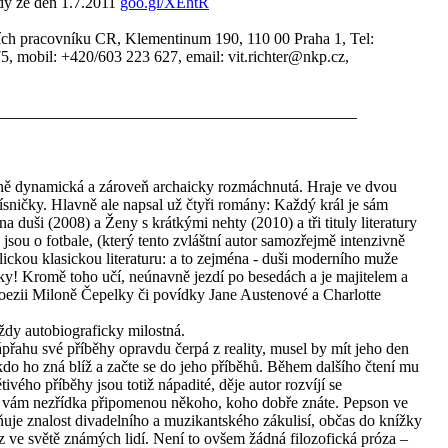
dy ze den 1.7.2011
goo.gl/XEhtR
ních pracovníku CR, Klementinum 190, 110 00 Praha 1, Tel:
, mobil: +420/603 223 627, email: vit.richter@nkp.cz,
sně dynamická a zároveň archaicky rozmáchnutá. Hraje ve dvou
ísničky. Hlavně ale napsal už čtyři romány: Každý král je sám
a duši (2008) a Ženy s krátkými nehty (2010) a tři tituly literatury
 jsou o fotbale, (který tento zvláštní autor samozřejmě intenzivně
ickou klasickou literaturu: a to zejména - duši moderního muže
rky! Kromě toho učí, neúnavně jezdí po besedách a je majitelem a
poezii Miloně Čepelky či povídky Jane Austenové a Charlotte
 vždy autobiograficky milostná.
řahu své příběhy opravdu čerpá z reality, musel by mít jeho den
o ho zná blíž a začte se do jeho příběhů. Během dalšího čtení mu
ivého příběhy jsou totiž nápadité, děje autor rozvíjí se
ů vám nezřídka připomenou někoho, koho dobře znáte. Pepson ve
uje znalost divadelního a muzikantského zákulisí, občas do knížky
az ve světě známých lidí. Není to ovšem žádná filozofická próza –