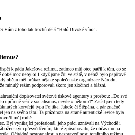
u
S Vám z toho tak trochů dělá "Haló Divoké víno".
alismus?
řispět k pádu Jakešova režimu, zatímco můj otec patřil k těm, co se
té době moc nebylo! I když jsme žili ve státě, v němž bylo papírově
aždý občan měl průkaz nějaké společenské organizace Národní
že minulý režim podporovali skoro jen zločinci a blázni.
zahraniční dopisovatel světové tiskové agentury s prosbou: „Do své
do upřímně věří v socialismus, nevíte o někom?!“ Začal jsem tedy
knutých koryfejů typu Fojtíka, Jakeše či Štěpána, a pár značně
l jen na svého tátu! Ta prázdnota na straně autentické levice byla
ovořil můj rodič...
ec. Byl vynikající profesionál, jeho práci uznávali na Východě i
o náboženským přesvědčením, které způsobovalo, že občas mu na
rýle. Očividné nesrovnalosti a nespravedlnosti totalitního režimu