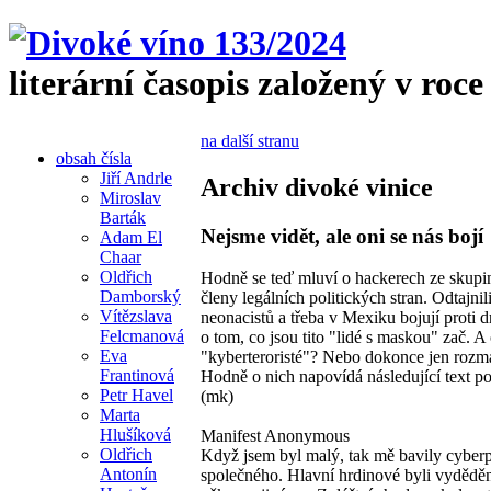
literární časopis založený v roce
na další stranu
obsah čísla
Jiří Andrle
Archiv divoké vinice
Miroslav
Barták
Nejsme vidět, ale oni se nás bojí
Adam El
Chaar
Oldřich
Hodně se teď mluví o hackerech ze skupin
Damborský
členy legálních politických stran. Odtajn
Vítězslava
neonacistů a třeba v Mexiku bojují proti 
Felcmanová
o tom, co jsou tito "lidé s maskou" zač. A 
Eva
"kyberteroristé"? Nebo dokonce jen rozmazl
Frantinová
Hodně o nich napovídá následující text p
Petr Havel
(mk)
Marta
Hlušíková
Manifest Anonymous
Oldřich
Když jsem byl malý, tak mě bavily cyber
Antonín
společného. Hlavní hrdinové byli vyděděnc