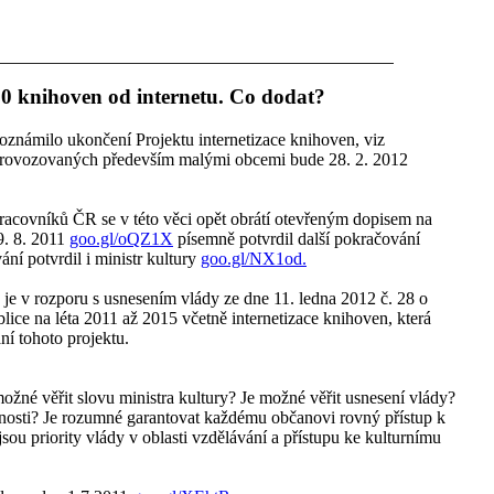
00 knihoven od internetu. Co dodat?
, oznámilo ukončení Projektu internetizace knihoven, viz
 provozovaných především malými obcemi bude 28. 2. 2012
racovníků ČR se v této věci opět obrátí otevřeným dopisem na
9. 8. 2011
goo.gl/oQZ1X
písemně potvrdil další pokračování
ní potvrdil i ministr kultury
goo.gl/NX1od.
 je v rozporu s usnesením vlády ze dne 11. ledna 2012 č. 28 o
ice na léta 2011 až 2015 včetně internetizace knihoven, která
ní tohoto projektu.
ožné věřit slovu ministra kultury? Je možné věřit usnesení vlády?
nosti? Je rozumné garantovat každému občanovi rovný přístup k
sou priority vlády v oblasti vzdělávání a přístupu ke kulturnímu