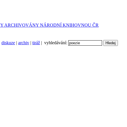
diskuze
|
archiv
|
tiráž
| vyhledávání: