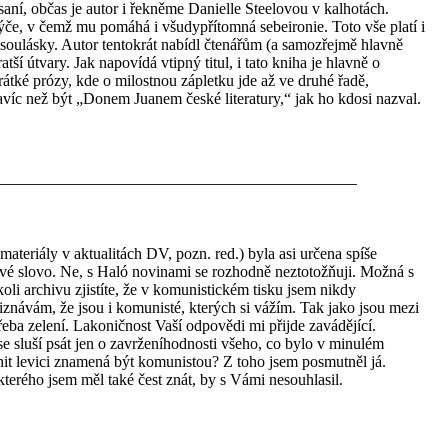
saní, občas je autor i řekněme Danielle Steelovou v kalhotách.
če, v čemž mu pomáhá i všudypřítomná sebeironie. Toto vše platí i
oulásky. Autor tentokrát nabídl čtenářům (a samozřejmě hlavně
ší útvary. Jak napovídá vtipný titul, i tato kniha je hlavně o
átké prózy, kde o milostnou zápletku jde až ve druhé řadě,
avíc než být „Donem Juanem české literatury,“ jak ho kdosi nazval.
ateriály v aktualitách DV, pozn. red.) byla asi určena spíše
 své slovo. Ne, s Haló novinami se rozhodně neztotožňuji. Možná s
oli archivu zjistíte, že v komunistickém tisku jsem nikdy
řiznávám, že jsou i komunisté, kterých si vážím. Tak jako jsou mezi
 třeba zelení. Lakoničnost Vaší odpovědi mi přijde zavádějící.
 se sluší psát jen o zavrženíhodnosti všeho, co bylo v minulém
ánit levici znamená být komunistou? Z toho jsem posmutněl já.
terého jsem měl také čest znát, by s Vámi nesouhlasil.