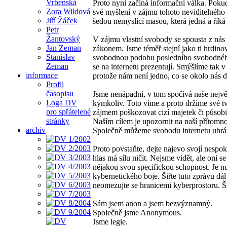
Vrbenská
Proto nyní začíná informační válka. Pok
Zora Wildová
své myšlení v zájmu tohoto neviditelného
Jiří Žáček
šedou nemyslící masou, která jedná a říká 
Petr
Žantovský
V zájmu vlastní svobody se spousta z nás 
Jan Zeman
zákonem. Jsme téměř stejní jako ti hrdino
Stanislav
svobodnou podobu posledního svobodného 
Zeman
se na internetu prezentují. Smýšlíme tak
informace
protože nám není jedno, co se okolo nás d
Profil
časopisu
Jsme nenápadní, v tom spočívá naše nejv
Loga DV
kýmkoliv. Toto víme a proto držíme své 
pro spřátelené
zájmem poškozovat cizí majetek či působit
stránky
Naším cílem je upozornit na naší přítomno
archiv
Společně můžeme svobodu internetu ubráni
Proto povstaňte, dejte najevo svojí nespo
hlas má sílu ničit. Nejsme vidět, ale oni 
nějakou svou specifickou schopnost. Je nut
kybernetického boje. Šiřte tuto zprávu dál
neomezujte se hranicemi kyberprostoru. Šiř
Sám jsem anon a jsem bezvýznamný.
Společně jsme Anonymous.
Jsme legie.