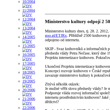
Ministerstvo kultury odpojí 2 5
Ministerstvo kultury dnes, tj. 28. 2. 2012
goo.gl/ETJRx
. Přibližně 2500 knihoven
odpojeno od internetu.
SKIP - Svaz knihovníků a informačních p
předsedu vlády Petra Nečase, který dne 1
Projektu internetizace knihoven. Pokračová
Ukončení Projektu internetizace knihoven
Koncepci rozvoje knihoven v České republ
zavazuje ministerstvo kultury k pokračová
Zbývá několik otázek:
Je možné věřit slovu předsedy vlády? Je m
Podporuje vláda rozvoj informační společ
internetu prostřednictvím knihoven? Jaké j
dědictví?