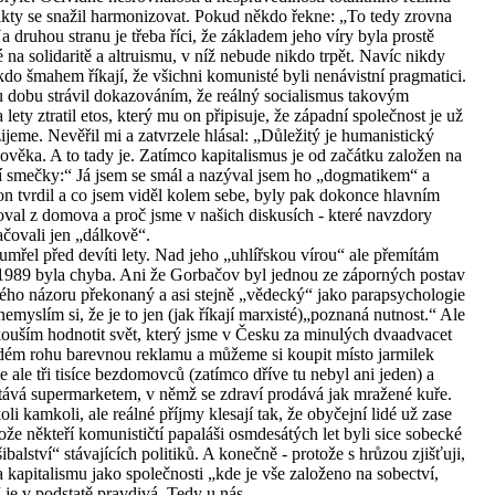
likty se snažil harmonizovat. Pokud někdo řekne: „To tedy zrovna
druhou stranu je třeba říci, že základem jeho víry byla prostě
 na solidaritě a altruismu, v níž nebude nikdo trpět. Navíc nikdy
 kdo šmahem říkají, že všichni komunisté byli nenávistní pragmatici.
dobu strávil dokazováním, že reálný socialismus takovým
ety ztratil etos, který mu on připisuje, že západní společnost je už
ijeme. Nevěřil mi a zatvrzele hlásal: „Důležitý je humanistický
věka. A to tady je. Zatímco kapitalismus je od začátku založen na
lčí smečky:“ Já jsem se smál a nazýval jsem ho „dogmatikem“ a
n tvrdil a co jsem viděl kolem sebe, byly pak dokonce hlavním
val z domova a proč jsme v našich diskusích - které navzdory
ačovali jen „dálkově“.
mřel před devíti lety. Nad jeho „uhlířskou vírou“ ale přemítám
 1989 byla chyba. Ani že Gorbačov byl jednou ze záporných postav
ho názoru překonaný a asi stejně „vědecký“ jako parapsychologie
myslím si, že je to jen (jak říkají marxisté)„poznaná nutnost.“ Ale
ouším hodnotit svět, který jsme v Česku za minulých dvaadvacet
ždém rohu barevnou reklamu a můžeme si koupit místo jarmilek
 ale tři tisíce bezdomovců (zatímco dříve tu nebyl ani jeden) a
 stává supermarketem, v němž se zdraví prodává jak mražené kuře.
 kamkoli, ale reálné příjmy klesají tak, že obyčejní lidé už zase
ože někteří komunističtí papaláši osmdesátých let byli sice sobecké
ibalství“ stávajících politiků. A konečně - protože s hrůzou zjišťuji,
 kapitalismu jako společnosti „kde je vše založeno na sobectví,
 je v podstatě pravdivá. Tedy u nás.