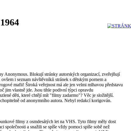
 1964
y Anonymous. Blokují stránky autorských organizací, zveřejňují
ili ovšem i seznam návštěvníků stránek s dětským pornem a
drogové mafii! Široká veřejnost má ale jen velmi mlhavou představu
oč jim vlastně jde. Jsou tihle podivní týpci opravdu
ené děti, které chtějí mít "filmy zadarmo"? Věc je složitější.
ochopitelně od anonymního autora. Nebyl redakcí korigován.
punkové filmy z osmdesátých let na VHS. Tyto filmy měly dost
i společnosti a snažili se spíše vždy pomoci spíše sobě než