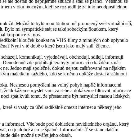
e ale dostali do nepříjemné situace a stali se psanci. Většinou se
 trnem v oku mocným, kteří se rozhodli je za tuto neodpustitelnou
nk žil. Možná to bylo mou touhou mít propojený svět virtuální sítí,
žít. Bylo mi sympatické stát se také sobeckým floutkem, který
hal korporace za nos.
předškolní klouček koukat na VHS filmy z minulých dob uplynulo
měna? Nyní v té době o které jsem jako malý snil, žijeme.
scházejí, komunikují, vyjednávají, obchodují, sdílejí, informují
u. Denodenně zde probíhají terabyty informací o každém z nás.
tak ne. Jedno mají společné, dokud nejsou zašifrované na nějakém
ckým majetkem každého, kdo se k němu dokáže dostat a stáhnout
 oku. Nesnesou pomyšlení na volný pohyb napříč informacemi
, že dokážeme myslet sami za sebe a dokážeme filtrovat informace
noci spát kvůli tomu, že přestaneme být nemyslící masou lidských
které si vzaly za účel radikálně omezit internet a některý jeho
v a informací. Vše bude pod dohledem neviditelného orgánu, který
, co je dobré a co je špatné. Informační síť se stane dalším
ude dále možné utvářet jeho obsah.