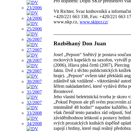
Pro doplnění: Dopis SKIP předsedovi vlá
Vit Richter, Svaz knihovníků a informač
+420/221 663 338, Fax: +420/221 663 175
www.nkp.cz,
www.skipcr.cz/
Rozběhaný Don Juan
Josef „Pepson“ Snětivý je postava souča
rockových kapelách na saxofon, vytváří p
(2006), Hlava plná čertů (2007), Piercing n
faktu. Dvě z těchto publicistických knížek
hraje). „Pepson“ ovšem také překládá angl
zdánlivě tak vzdálené - viktoriánské auto
šéfem nakladatelství, které vydává třeba 
Bronteové.
Jeho vlastní beletristická tvorba je skoro
„Pokud Pepson ale při svém pracovním záp
minimálně 48 hodin!“ napadne každého, kd
však čtenář tento paradox rád odpustí, Snět
záviděníhodnou lehkostí a postavy hrdin
svých prozaických knihách úspěšně uplatň
zapojí i hrdiny, které mají reálný předobr