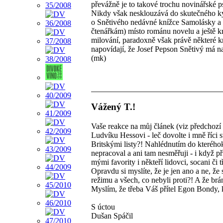
převážně je to takové trochu novinářské p
Nikdy však nesklouzává do skutečného ký
o Snětivého nedávné knížce Samolásky a s
čtenářkám) místo románu novelu a ještě krat
milování, paradoxně však právě některé kr
napovídají, že Josef Pepson Snětivý má n
(mk)
Vážený T.!
Vaše reakce na můj článek (viz předchozí m
Ludvíku Hessovi - leč dovolte i mně říci
Britskými listy?! Nahlédnutím do kteréhok
nepracoval a ani tam nesměřuji - i když p
mými favority i někteří lidovci, socani či
Opravdu si myslíte, že je jen ano a ne, že
režimu a všech, co nebyli proti?! A že br
Myslím, že třeba Váš přítel Egon Bondy, k
S úctou
Dušan Spáčil