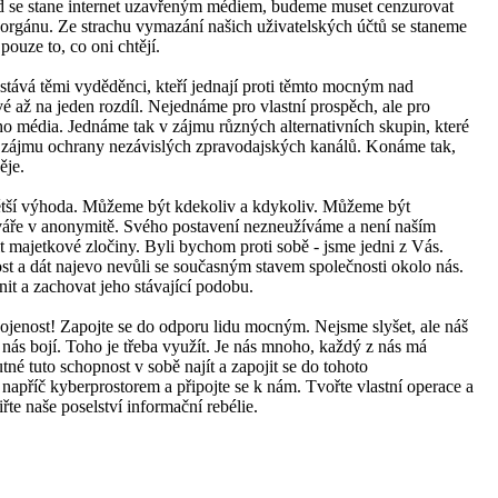
ud se stane internet uzavřeným médiem, budeme muset cenzurovat
 orgánu. Ze strachu vymazání našich uživatelských účtů se staneme
pouze to, co oni chtějí.
stává těmi vyděděnci, kteří jednají proti těmto mocným nad
vé až na jeden rozdíl. Nejednáme pro vlastní prospěch, ale pro
média. Jednáme tak v zájmu různých alternativních skupin, které
 v zájmu ochrany nezávislých zpravodajských kanálů. Konáme tak,
ěje.
ětší výhoda. Můžeme být kdekoliv a kdykoliv. Můžeme být
tváře v anonymitě. Svého postavení nezneužíváme a není naším
 majetkové zločiny. Byli bychom proti sobě - jsme jedni z Vás.
st a dát najevo nevůli se současným stavem společnosti okolo nás.
t a zachovat jeho stávající podobu.
kojenost! Zapojte se do odporu lidu mocným. Nejsme slyšet, ale náš
se nás bojí. Toho je třeba využít. Je nás mnoho, každý z nás má
né tuto schopnost v sobě najít a zapojit se do tohoto
 napříč kyberprostorem a připojte se k nám. Tvořte vlastní operace a
te naše poselství informační rebélie.