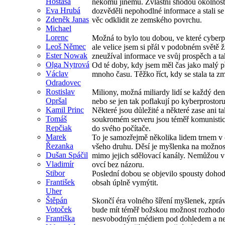
Hostaša
někomu jinému. Zvláštní shodou okolností s
Eva Hrubá
dozvěděli nepohodlné informace a stali se
Zdeněk Janas
věc odklidit ze zemského povrchu.
Michael
Lorenc
Možná to bylo tou dobou, ve které cyberpu
Leoš Němec
ale velice jsem si přál v podobném světě 
Ester Nowak
zneužíval informace ve svůj prospěch a ta
Olga Nytrová
Od té doby, kdy jsem měl čas jako malý 
Václav
mnoho času. Těžko říct, kdy se stala ta z
Odradovec
Rostislav
Miliony, možná miliardy lidí se každý den 
Opršal
nebo se jen tak poflakují po kyberprostor
Kamil Princ
Některé jsou důležité a některé zase ani 
Tomáš
soukromém serveru jsou téměř komunisti
Repčiak
do svého počítače.
Marek
To je samozřejmě několika lidem trnem v
Řezanka
všeho druhu. Děsí je myšlenka na možnost
Dušan Spáčil
mimo jejich sdělovací kanály. Nemůžou v 
Vladimír
ovcí bez názoru.
Stibor
Poslední dobou se objevilo spousty dohod, 
František
obsah úplně vymýtit.
Uher
Štěpán
Skončí éra volného šíření myšlenek, zprá
Votoček
bude mít téměř božskou možnost rozhodovat
Františka
nesvobodným médiem pod dohledem a neb