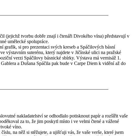
l (jejichž tvorbu dobře znají i čtenáři Divokého vína) představují v
mné umělecké spolupráce.
ní grafik, si pro prezentaci svých kreseb a Spáčilových básní
ve výstavním suterénu, který najdete v Jičínské ulici na pražské
poziční verzi Spáčilovy básnické sbírky. Výstava má vernisáž 1.
a Gablera a Dušana Spáčila pak bude v Carpe Diem k vidění až do
 slovutné nakladatelství se odhodlalo potisknout papír a rozšířit vaše
oděkoval za to, že jim poskytl místo i ve velmi čtené a vážené
 Divoké víno.
číslu, na něž si stěžujete, a ujišťuji vás, že vaše verše, které jsem