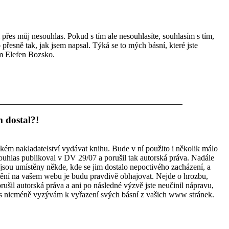
přes můj nesouhlas. Pokud s tím ale nesouhlasíte, souhlasím s tím,
 přesně tak, jak jsem napsal. Týká se to mých básní, které jste
 Elefen Bozsko.
 dostal?!
ém nakladatelství vydávat knihu. Bude v ní použito i několik málo
souhlas publikoval v DV 29/07 a porušil tak autorská práva. Nadále
jsou umístěny někde, kde se jim dostalo nepoctivého zacházení, a
stění na vašem webu je budu pravdivě obhajovat. Nejde o hrozbu,
orušil autorská práva a ani po následné výzvě jste neučinil nápravu,
vás nicméně vyzývám k vyřazení svých básní z vašich www stránek.