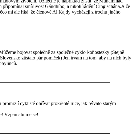
madovým životem. Užitečné je například zjistit ,že Muhammad
m připomínal smířlivost Gándhího, a nikoli řádění Čingischána.A že
co mi ale říká, že členové Al Kajdy vycházejí z trochu jiného
 Můžeme bojovat společně za společné cyklo-koňostezky (Stejně
Slovensko zůstalo pár pomlček) Jen trvám na tom, aby na nich byly
obylinců.
 promrzlí cyklisté ohřívat prokřehlé ruce, jak bývalo starým
ise! Vzpamatujme se!