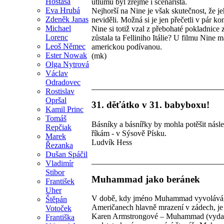
Hostaša
útlumu byl zřejmě i scénarista.
Eva Hrubá
Nejhorší na Nine je však skutečnost, že je
Zdeněk Janas
neviděli. Možná si je jen přečetli v pár k
Michael
Nine si totiž vzal z přebohaté pokladnice
Lorenc
zůstala ta Felliniho Itálie? U filmu Nine m
Leoš Němec
americkou podívanou.
Ester Nowak
(mk)
Olga Nytrová
Václav
Odradovec
Rostislav
Opršal
31. děťátko v 31. babyboxu!
Kamil Princ
Tomáš
Básníky a básnířky by mohla potěšit násl
Repčiak
říkám - v Sýsově Písku.
Marek
Ludvík Hess
Řezanka
Dušan Spáčil
Vladimír
Stibor
Muhammad jako beránek
František
Uher
V době, kdy jméno Muhammad vyvolává, p
Štěpán
Američanech hlavně mrazení v zádech, je 
Votoček
Karen Armstrongové – Muhammad (vydalo 
Františka