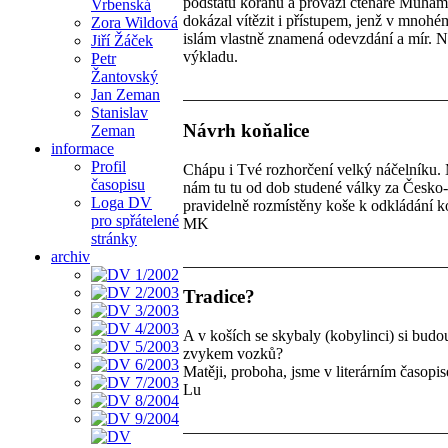
podstatu koránu a provází čtenáře Muham
Vrbenská
dokázal vítězit i přístupem, jenž v mnohé
Zora Wildová
islám vlastně znamená odevzdání a mír. Ně
Jiří Žáček
výkladu.
Petr
Žantovský
Jan Zeman
Stanislav
Návrh koňalice
Zeman
informace
Profil
Chápu i Tvé rozhorčení velký náčelníku.
časopisu
nám tu tu od dob studené války za Česko-
Loga DV
pravidelně rozmístěny koše k odkládání k
pro spřátelené
MK
stránky
archiv
Tradice?
A v koších se skybaly (kobylinci) si budou
zvykem vozků?
Matěji, proboha, jsme v literárním časop
Lu