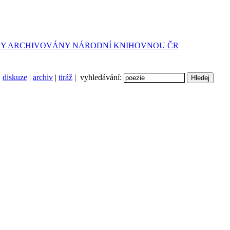
diskuze
|
archiv
|
tiráž
| vyhledávání: