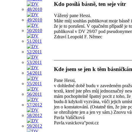
Kdo posílá básně, ten seje vítr
Vážený pane Hessi.
Máte můj souhlas publikovat moje básně i 
že je to porušení. V opačném případě je to
publikoval v DV 29/07 pod pseudonymem
Zdraví Leopold F. Němec
Kde jsem se jen k těm básničkám
Pane Hessi,
v dohledné době budu v zavedeném pražsk
textů, které jste přes můj jednoznačný ne
mám pochopitelně špatný pocit z toho, že 
budu-li kdykoli vyzvána, vůči jejich umí
jen o konstatování. (Ostatně tím, že jste p
se ohrožujete jen a jen vy sám.) Znovu 
Pavla Vašíčková
Pavla.vasickova°post.cz