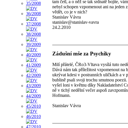
tam četl, a o něž se tak srdnatě bojíte, vá
nebyl schopen vzpomenout ani na jeden z 
vědět, co je v nich?
Stanislav Vávra
stanislav@stanislav-vavra
24.2.2010
Zádušní mše za Psychiky
Milí přátelé, ČRo3-Vltava vysílá tuto nedě
Dává nám tak příležitost vzpomenout na bá
ukrývat kdesi v postranních uličkách a v p
bublině psali svoji trochu smutnou poezii. 
vyšel loni v květnu díky Nakladatelství Co
ně v tichý nedělní večer aspoň zavzpomín
Hofmann.
Stanislav Vávra