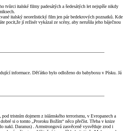
ho tvůrci italské filmy padesátých a šedesátých let nejspíše nikdy
omiksech.
 zvané italský neorelistický film jen pár bedekrových poznatků. Kde
áte pocit,že jí režisér vykázal ze scény, aby nerušila jeho báječnou
edující informace. Děťátko bylo odloženo do babyboxu v Písku. Já
od tristním dojmem z islámského terrorismu, v Evropanech a
dobré si o tomto „Proroku Božím“ něco přečíst. Třeba v knize
nakl. Daranus) . Armstrongová zasvěceně vysvětluje zrod i