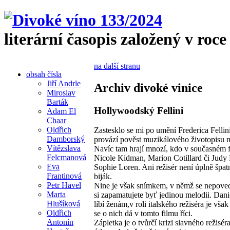
literární časopis založený v roce
na další stranu
obsah čísla
Jiří Andrle
Archiv divoké vinice
Miroslav
Barták
Hollywoodský Fellini
Adam El
Chaar
Oldřich
Zastesklo se mi po umění Frederica Fellini
Damborský
provází pověst muzikálového životopisu n
Vítězslava
Navíc tam hrají mnozí, kdo v současném 
Felcmanová
Nicole Kidman, Marion Cotillard či Judy 
Eva
Sophie Loren. Ani režisér není úplně špa
Frantinová
biják.
Petr Havel
Nine je však snímkem, v němž se nepoved
Marta
si zapamatujete byť jedinou melodii. Dan
Hlušíková
líbí ženám,v roli italského režiséra je vša
Oldřich
se o nich dá v tomto filmu říci.
Antonín
Zápletka je o tvůrčí krizi slavného režisé