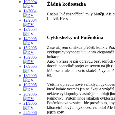
Žádná koňostezka
Chápu Tvé rozhořčení, milý Matěji. Ale c
Ludvík Hess
Cyklostezky od Potěmkina
Zase už jsem si někde přečetl, kolik v Pra
cyklopruhy vypadají u ulic tak elegantně! J
imitace.
Ano, v Praze je pár opravdu bezvadných c
docela pohodlně projet ze severu na jih (
Mánesem- ale tam za to skutečně vydatně ),
let.
Většina opravdu nově vzniklých cyklocest
které kolaře vesměs jen nalákají a vzápět
některé cyklopruhy vlastně jen dublují j
Palmovku. Přitom jinde jakákoli cykloste
Potěmkinova vesnice. Jde prostě o to, aby
kilometrů nových cyklocest vzniklo! Ale 
jejich koly.