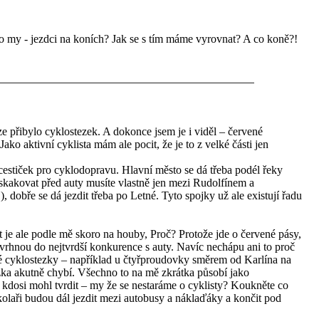
o my - jezdci na koních? Jak se s tím máme vyrovnat? A co koně?!
ze přibylo cyklostezek. A dokonce jsem je i viděl – červené
ako aktivní cyklista mám ale pocit, že je to z velké části jen
estiček pro cyklodopravu. Hlavní město se dá třeba podél řeky
uskakovat před auty musíte vlastně jen mezi Rudolfínem a
 dobře se dá jezdit třeba po Letné. Tyto spojky už ale existují řadu
 je ale podle mě skoro na houby, Proč? Protože jde o červené pásy,
í vrhnou do nejtvrdší konkurence s auty. Navíc nechápu ani to proč
iné cyklostezky – například u čtyřproudovky směrem od Karlína na
zka akutně chybí. Všechno to na mě zkrátka působí jako
 kdosi mohl tvrdit – my že se nestaráme o cyklisty? Koukněte co
kolaři budou dál jezdit mezi autobusy a náklaďáky a končit pod