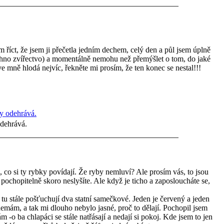
říct, že jsem ji přečetla jedním dechem, celý den a půl jsem úplně
echno zvířectvo) a momentálně nemohu než přemýšlet o tom, do jaké
e mně hlodá nejvíc, řekněte mi prosím, že ten konec se nestal!!!
odehrává.
co si ty rybky povídají. Že ryby nemluví? Ale prosím vás, to jsou
e pochopitelně skoro neslyšíte. Ale když je ticho a zaposloucháte se,
e tu stále pošťuchují dva statní samečkové. Jeden je červený a jeden
emám, a tak mi dlouho nebylo jasné, proč to dělají. Pochopil jsem
 -o ba chlapáci se stále natřásají a nedají si pokoj. Kde jsem to jen