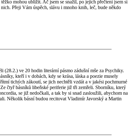
m těžko mohou ublížit. Ač jsem se snažil, po jejich přečtení jsem si
nich. Přeji Vám úspěch, slávu i mnoho knih, leč, bude někdo
li (28.2.) ve 20 hodin literární pásmo zádušní mše za Psychiky.
sníky, kteří i v dobách, kdy se krása, láska a poezie musely
řítmí tichých zákoutí, se jich nechtěli vzdát a v jakési pochmurné
Ze čtyř básníků libeňské periferie již tři zemřeli. Sborníku, který
ncordia, se již nedočkali, a tak by si snad zasloužili, abychom na
ali. Několik básní budou recitovat Vladimír Javorský a Martin