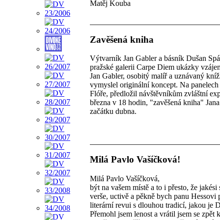
Matěj Kouba
Zavěšená kniha
Výtvarník Jan Gabler a básník Dušan Spáči
pražské galerii Carpe Diem ukázky vzáje
Jan Gabler, osobitý malíř a uznávaný kníž
vymyslel originální koncept. Na panelech 
Flóře, předložil návštěvníkům zvláštní ex
března v 18 hodin, "zavěšená kniha" Jan
začátku dubna.
Milá Pavlo Vašíčková!
Milá Pavlo Vašíčková,
být na vašem místě a to i přesto, že jakési
verše, uctivě a pěkně bych panu Hessovi p
literární revui s dlouhou tradicí, jakou je
Přemohl jsem lenost a vrátil jsem se zpět k 