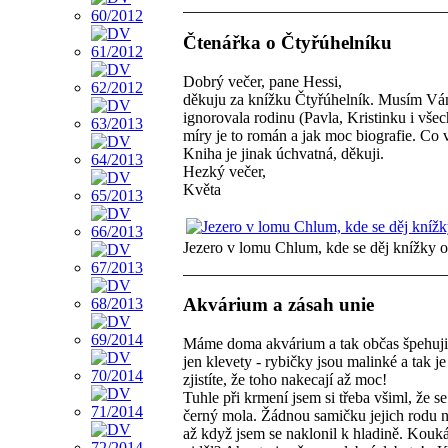
Čtenářka o Čtyřúhelníku
Dobrý večer, pane Hessi,
děkuju za knížku Čtyřúhelník. Musím Vám 
ignorovala rodinu (Pavla, Kristinku i vš
míry je to román a jak moc biografie. Co v
Kniha je jinak úchvatná, děkuji.
Hezký večer,
Květa
Jezero v lomu Chlum, kde se děj knížky 
Akvárium a zásah unie
Máme doma akvárium a tak občas špehuji, 
jen klevety - rybičky jsou malinké a tak j
zjistíte, že toho nakecají až moc!
Tuhle při krmení jsem si třeba všiml, že s
černý mola. Žádnou samičku jejich rodu n
až když jsem se naklonil k hladině. Koukám