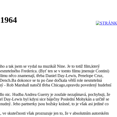
 1964
ho a tak jsem se vydal na muzikál Nine. Je to totiž film,který
esmrtelného Frederica. (Byť ten se v tomto filmu jmenuje Contini)
filmu něco znamenají, třeba Daniel Day-Lewis, Penelope Cruz,
Dench.Ba dokonce se tu po čase dočkala větší role nesmrtelná
tný - Rob Marshall natočil třeba Chicago,opravdu povedený hudební
lo nic. Hudba Andrea Guerry je zoufale nezajímavá, pochybuji, že
iel Day-Lewis byl kdysi sice báječny Poslední Mohykán a určitě se
k nudný. Jeho partnerky jsou božsky krásné, to je však asi jediné co
ra, ve skutečnosti však prozrazuje jen to, že v absolutním autorském