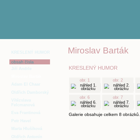
Miroslav Barták
KRESLENÝ HUMOR
obsah čísla
KRESLENÝ HUMOR
Jiří Andrle
Miroslav Barták
obr. 1
obr. 2
Adam El Chaar
Oldřich Damborský
obr. 6
obr. 7
Vítězslava
Felcmanová
Eva Frantinová
Galerie obsahuje celkem 8 obrázků.
Petr Havel
Marta Hlušíková
Oldřich Antonín