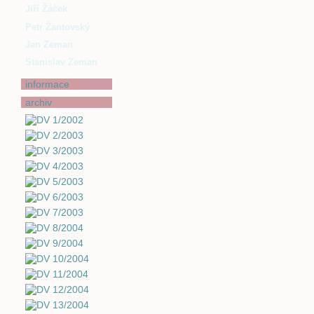
Jiří Žáček
Petr Žantovský
Jan Zeman
Stanislav Zeman
informace
archiv