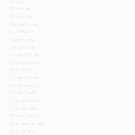
Hostaša
Eva Hrubá
Zdeněk Janas
Michael Lorenc
Leoš Němec
Ester Nowak
Olga Nytrová
Václav Odradovec
Rostislav Opršal
Kamil Princ
Tomáš Repčiak
Marek Řezanka
Dušan Spáčil
Vladimír Stibor
František Uher
Štěpán Votoček
Františka Vrbenská
Zora Wildová