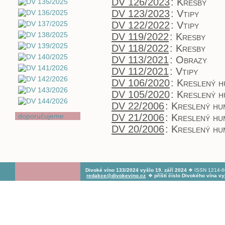
DV 126/2023
:
Kresby
DV 123/2023
:
Vtipy
DV 122/2022
:
Vtipy
DV 119/2022
:
Kresby
DV 118/2022
:
Kresby
DV 113/2021
:
Obrazy
DV 112/2021
:
Vtipy
DV 106/2020
:
Kreslený 
DV 105/2020
:
Kreslený 
DV 22/2006
:
Kreslený hu
doporučujeme
DV 21/2006
:
Kreslený hu
DV 20/2006
:
Kreslený hu
Divoké víno 133/2024 vyšlo 19. září 2024
❖ ISSN 1214-60
redakce@divokevino.cz
❖
příští číslo Divokého vína v