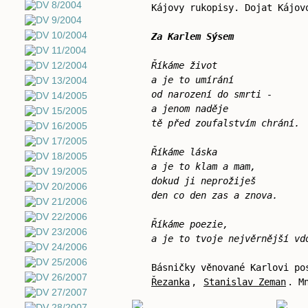
Kájovy rukopisy. Dojat Kájo
Za Karlem Sýsem
Říkáme život
a je to umírání
od narození do smrti -
a jenom naděje
tě před zoufalstvím chrání.
Říkáme láska
a je to klam a mam,
dokud ji neprožiješ
den co den zas a znova.
Říkáme poezie,
a je to tvoje nejvěrnější vd
Básničky věnované Karlovi p
Řezanka
,
Stanislav Zeman
. M