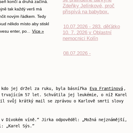
seň končí a druhá začíná.
Zdeňky Jelínkové, proč
ejně tak každý verš má
přispívá na babybox.
nčit novým řádkem. Tedy
kud někdo místo aby stiskl
10.07.2026 - 283. děťátko
ávesu enter, po...
Více »
10. 7. 2026 v Oblastní
nemocnici Kolín
08.07.2026 -
, kdo jej držel za ruku, byla básnířka
Eva Frantinová
,
 trvajícím 57 let. Schvátila jej leukémie, o níž Karel
il svůj krátký mail se zprávou o Karlově smrti slovy
 v Divokém víně.“ Jirka odpověděl: „Možná nejznámější,
l: „Karel Sýs.“