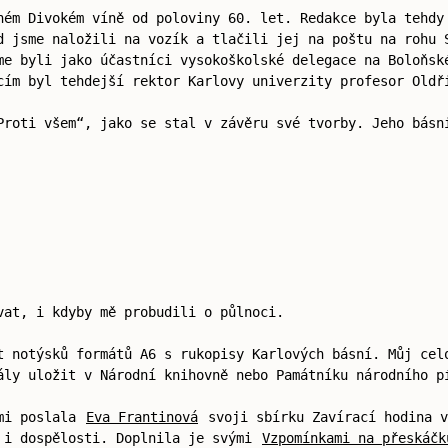
ném Divokém víně od poloviny 60. let. Redakce byla tehdy
d jsme naložili na vozík a tlačili jej na poštu na rohu 
me byli jako účastníci vysokoškolské delegace na Boloňsk
cím byl tehdejší rektor Karlovy univerzity profesor Oldř
Proti všem“, jako se stal v závěru své tvorby. Jeho básn
vat, i kdyby mě probudili o půlnoci.
t notýsků formátů A6 s rukopisy Karlových básní. Můj cel
ály uložit v Národní knihovně nebo Památníku národního p
 mi poslala
Eva Frantinová
svoji sbírku Zavírací hodina v
 i dospělosti. Doplnila je svými
Vzpomínkami na přeskáčk