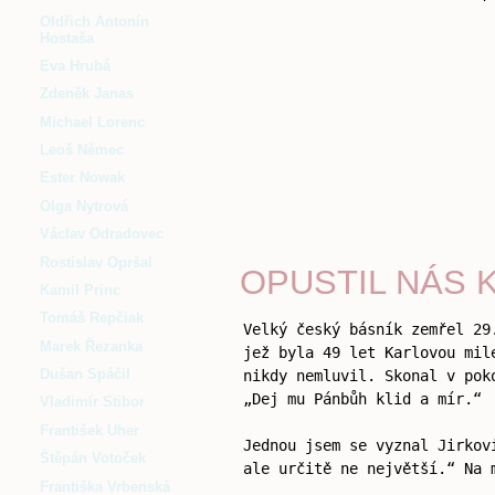
Oldřich Antonín
Hostaša
Eva Hrubá
Zdeněk Janas
Michael Lorenc
Leoš Němec
Ester Nowak
Olga Nytrová
Václav Odradovec
Rostislav Opršal
OPUSTIL NÁS 
Kamil Princ
Tomáš Repčiak
Velký český básník zemřel 29
Marek Řezanka
jež byla 49 let Karlovou mil
Dušan Spáčil
nikdy nemluvil. Skonal v pok
„Dej mu Pánbůh klid a mír.“
Vladimír Stibor
František Uher
Jednou jsem se vyznal Jirkov
Štěpán Votoček
ale určitě ne největší.“ Na 
Františka Vrbenská