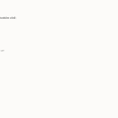
ivokém víně:
 let