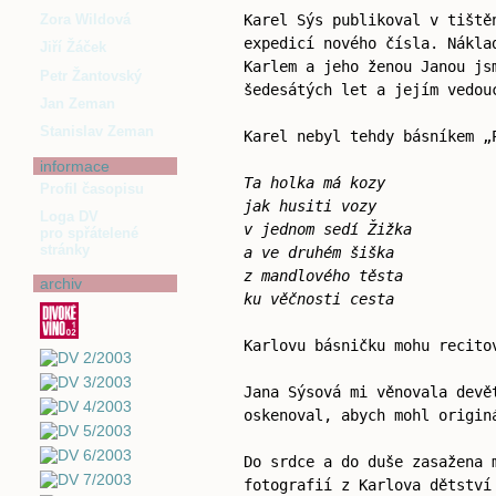
Karel Sýs publikoval v tiště
Zora Wildová
expedicí nového čísla. Nákla
Jiří Žáček
Karlem a jeho ženou Janou js
Petr Žantovský
šedesátých let a jejím vedou
Jan Zeman
Stanislav Zeman
Karel nebyl tehdy básníkem „
informace
Ta holka má kozy
Profil časopisu
jak husiti vozy
Loga DV
v jednom sedí Žižka
pro spřátelené
stránky
a ve druhém šiška
z mandlového těsta
archiv
ku věčnosti cesta
Karlovu básničku mohu recito
Jana Sýsová mi věnovala devě
oskenoval, abych mohl origin
Do srdce a do duše zasažena
fotografií z Karlova dětství