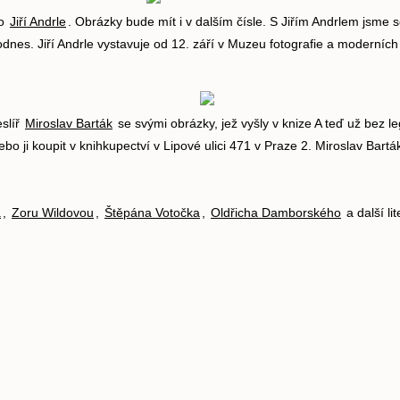
lo
Jiří Andrle
. Obrázky bude mít i v dalším čísle. S Jiřím Andrlem jsme 
dnes. Jiří Andrle vystavuje od 12. září v Muzeu fotografie a moderních
slíř
Miroslav Barták
se svými obrázky, jež vyšly v knize A teď už bez 
bo ji koupit v knihkupectví v Lipové ulici 471 v Praze 2. Miroslav Bartá
a
,
Zoru Wildovou
,
Štěpána Votočka
,
Oldřicha Damborského
a další li