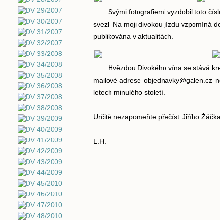
Svými fotografiemi vyzdobil toto čís
svezl. Na moji divokou jízdu vzpomíná do
publikována v aktualitách.
Hvězdou Divokého vína se stává kre
mailové adrese
objednavky@galen.cz
ne
letech minulého století.
Určitě nezapomeňte přečíst
Jiřího Žáčk
L.H.