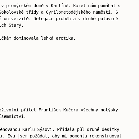
 v pionýrském domě v Karlíně. Karel nám pomáhal s
Sokolovské třídy a Cyrilometodějského náměstí. S
é univerzitě. Delegace proběhla v druhé polovině
ich Starý.
ičkám dominovala lehká erotika.
oživotní přítel František Kučera všechny notýsky
ísemnictví.
ěnovanou Karlu Sýsovi. Přidala půl druhé desítky
u
. Evu jsem požádal, aby mi pomohla rekonstruovat