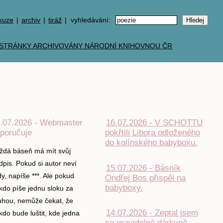
kuze
|
archiv
|
tiráž
| vyhledávání:
.07.2026 - Webmaster
16.07.2026 - V SCHOTTU
poručuje
pokřtili Libora odloženého
do kolínského babyboxu.
ždá báseň má mít svůj
dpis. Pokud si autor neví
15.07.2026 - Básník
dy, napíše ***. Ale pokud
Ondřej Bos přispěl na
babyboxy.
kdo píše jednu sloku za
uhou, nemůže čekat, že
14.07.2026 - Zeptal jsem
kdo bude luštit, kde jedna
se pravidelné dárkyně