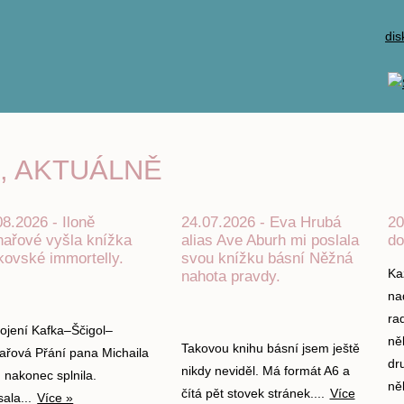
dis
E, AKTUÁLNĚ
08.2026 - Iloně
24.07.2026 - Eva Hrubá
20
hařové vyšla knížka
alias Ave Aburh mi poslala
do
kovské immortelly.
svou knížku básní Něžná
Ka
nahota pravdy.
na
ra
pojení Kafka–Ščigol–
ně
Takovou knihu básní jsem ještě
ařová Přání pana Michaila
dr
nikdy neviděl. Má formát A6 a
 nakonec splnila.
ně
čítá pět stovek stránek....
Více
ala...
Více »