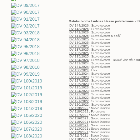
Ostatní tvorba Ludvíka Hesse publikovaná v D
DV 144/2026
:
Slovo úvodem
DV 143/2026
:
Slovo úvodem
DV 142/2026
:
Slovo úvodem
DV 141/2026
:
Slovo úvodem
a další
DV 140/2025
:
Slovo úvodem
DV 139/2025
:
Slovo úvodem
DV 138/2025
:
Slovo úvodem
DV 137/2025
:
Slovo úvodem
DV 136/2025
:
Slovo úvodem
DV 135/2025
:
Slovo úvodem
DV 134/2024
:
Slovo úvodem - Divoké víno mělo 60
DV 132/2024
:
Slovo úvodem
DV 131/2024
:
Slovo úvodem
DV 130/2024
:
Úvod
DV 129/2024
:
Slovo úvodem
DV 128/2023
:
Slovo úvodem
DV 127/2023
:
Slovo úvodem
DV 126/2023
:
Slovo úvodem
DV 125/2023
:
Slovo úvodem
DV 124/2023
:
Slovo úvodem
DV 123/2023
:
Slovo úvodem
DV 122/2022
:
Slovo úvodem
DV 121/2022
:
Slovo úvodem
DV 120/2022
:
Slovo úvodem
DV 119/2022
:
Slovo úvodem
DV 118/2022
:
Fotografie
DV 117/2022
:
Slovo úvodem
DV 116/2021
:
Slovo úvodem
DV 115/2021
:
Slovo úvodem
DV 114/2021
:
Slovo úvodem
DV 113/2021
:
Slovo úvodem
DV 112/2021
:
Slovo úvodem
DV 111/2021
:
Slovo úvodem
DV 110/2020
:
Slovo úvodem