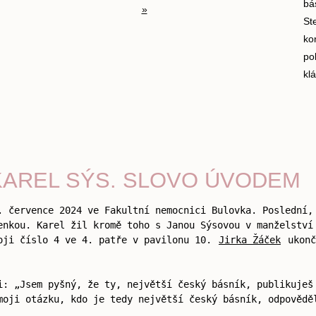
bá
»
St
ko
po
kl
KAREL SÝS. SLOVO ÚVODEM
. července 2024 ve Fakultní nemocnici Bulovka. Poslední
enkou. Karel žil kromě toho s Janou Sýsovou v manželství
oji číslo 4 ve 4. patře v pavilonu 10.
Jirka Žáček
ukonč
i: „Jsem pyšný, že ty, největší český básník, publikuješ
moji otázku, kdo je tedy největší český básník, odpovědě