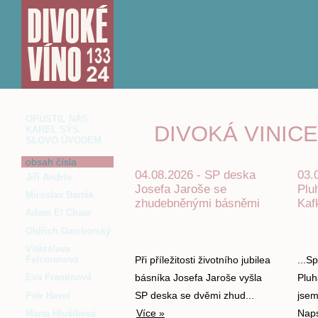
OPUSTIL NÁS
DIVOKÁ VINIC
KAREL SÝS.
SLOVO ÚVODEM
obsah čísla
04.08.2026 - SP deska
03.
Jiří Andrle
Josefa Jaroše se
Plu
Miroslav Barták
zhudebněnými básněmi
Kaf
Adam El Chaar
Oldřich Damborský
Vítězslava
Felcmanová
Při příležitosti životního jubilea
...S
básníka Josefa Jaroše vyšla
Pluh
Eva Frantinová
SP deska se dvěmi zhud...
jsem
Petr Havel
Více »
Naps
Marta Hlušíková