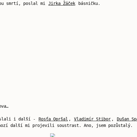
vou smrtí, poslal mi
Jirka Žáček
básničku.
ova…
oslali i další -
Rosťa Opršal
,
Vladimír Stibor
,
Dušan Sp
nozí další mi projevili soustrast. Ano, jsem pozůstalý.