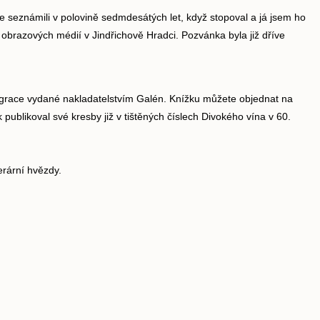
se seznámili v polovině sedmdesátých let, když stopoval a já jsem ho
 obrazových médií v Jindřichově Hradci. Pozvánka byla již dříve
legrace vydané nakladatelstvím Galén. Knížku můžete objednat na
k publikoval své kresby již v tištěných číslech Divokého vína v 60.
terární hvězdy.