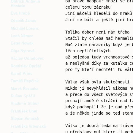
Ba právě naopak: mnozí se br
Oldřich Antonín
Hostaša
celému tomu zázraku
Jiní mlčeli hleděli do mraků
Eva Hrubá
Jiní se báli a ještě jiní hr
Zdeněk Janas
Michael Lorenc
Tolika dober není nám třeba
Leoš Němec
Stačil by chleba Nač hermelí
Ester Nowak
Nač zlaté nárazníky když je 
těch nepřičinlivých
Olga Nytrová
až pojedou tudy vrchnostové 
Václav Odradovec
a neslyšné díky za kutálku c
Rostislav Opršal
pro ty kteří nechtěli tu vál
Kamil Princ
Tomáš Repčiak
Válka však byla skutečností
Nikdo ji nevyhlásil Nikomu n
Marek Řezanka
a přece do všech světových s
Dušan Spáčil
prchají andělé strážní nad l
Vladimír Stibor
když pochopili že je nad pře
František Uher
a že někde jinde se teď stan
Štěpán Votoček
Válka je dobrá leda na tráve
Františka Vrbenská
u představy nul které ji ved