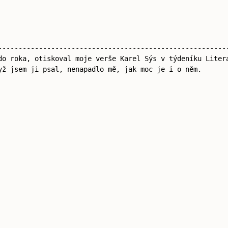
--------------------------------------------------------
do roka, otiskoval moje verše Karel Sýs v týdeníku Liter
yž jsem ji psal, nenapadlo mě, jak moc je i o něm.