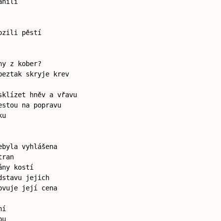
ánili
ozili pěstí
ny z kober?
beztak skryje krev
sklízet hněv a vřavu
estou na popravu
ku
ebyla vyhlášena
tran
ány kostí
dstavu jejich
ovuje její cena
ní
ou