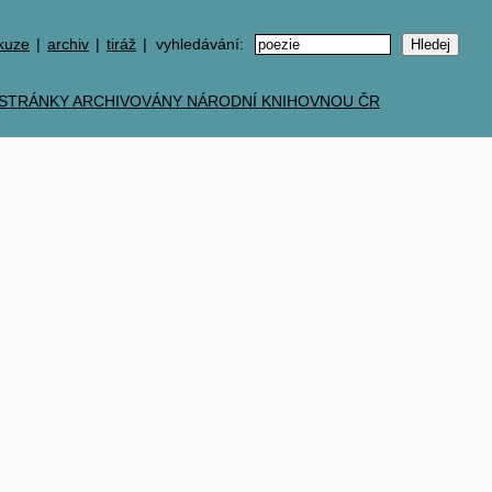
kuze
|
archiv
|
tiráž
| vyhledávání: