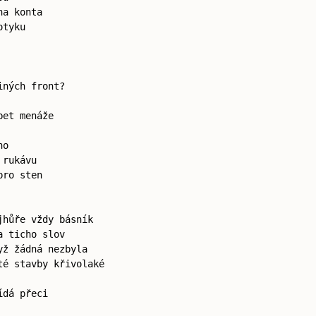
na konta
otyku
iných front?
bet menáže
ho
 rukávu
pro sten
jhůře vždy básník
a ticho slov
yž žádná nezbyla
té stavby křivolaké
ídá přeci