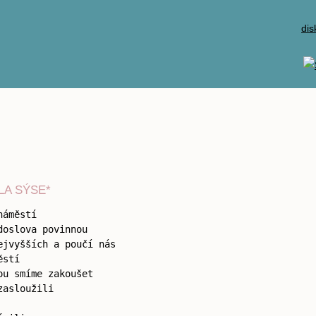
dis
LA SÝSE*
náměstí
doslova povinnou
ejvyšších a poučí nás
ěstí
ou smíme zakoušet
zasloužili