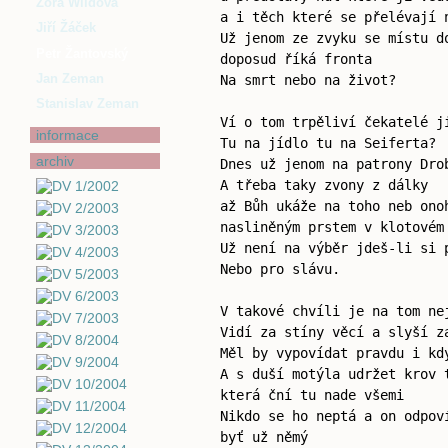
Zora Wildová
a i těch které se přelévají 
Jiří Žáček
Už jenom ze zvyku se místu d
Petr Žantovský
doposud říká fronta
Jan Zeman
Na smrt nebo na život?
Stanislav Zeman
Ví o tom trpěliví čekatelé j
informace
Tu na jídlo tu na Seiferta?
archiv
Dnes už jenom na patrony Dro
A třeba taky zvony z dálky
až Bůh ukáže na toho neb ono
nasliněným prstem v klotovém
Už není na výběr jdeš-li si 
Nebo pro slávu.
V takové chvíli je na tom ne
Vidí za stíny věcí a slyší z
Měl by vypovídat pravdu i kd
A s duší motýla udržet krov 
která ční tu nade všemi
Nikdo se ho neptá a on odpov
byť už němý