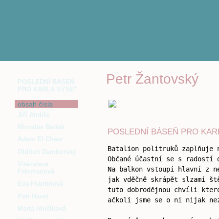
Petr Žantovský
POSLEDNÍ BÁSEŇ
PRO KARLA SÝSE*
obsah čísla
Jiří Andrle
Miroslav Barták
POSLEDNÍ BÁSEŇ PRO KAR
Adam El Chaar
Batalion politruků zaplňuje 
Oldřich Damborský
Občané účastní se s radostí 
Vítězslava
Na balkon vstoupí hlavní z n
Felcmanová
jak vděčně skrápět slzami št
Eva Frantinová
tuto dobrodějnou chvíli kter
Petr Havel
ačkoli jsme se o ni nijak ne
Marta Hlušíková