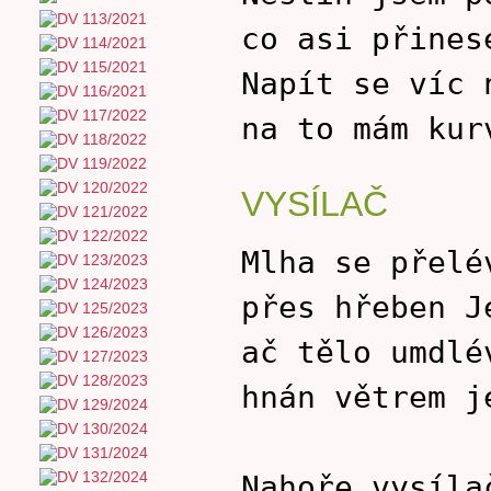
co asi přines
Napít se víc 
na to mám kur
VYSÍLAČ
Mlha se přelé
přes hřeben J
ač tělo umdlé
hnán větrem j
Nahoře vysíla