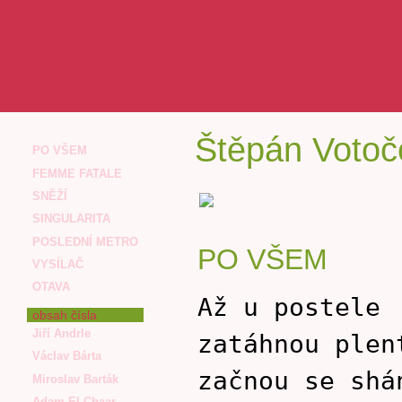
Štěpán Votoč
PO VŠEM
FEMME FATALE
SNĚŽÍ
SINGULARITA
POSLEDNÍ METRO
PO VŠEM
VYSÍLAČ
OTAVA
Až u postele
obsah čísla
Jiří Andrle
zatáhnou plen
Václav Bárta
začnou se shá
Miroslav Barták
Adam El Chaar