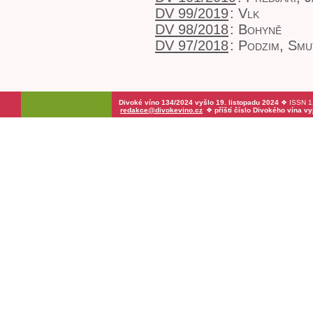
DV 99/2019
:
Vlk
DV 98/2018
:
Bohyně
DV 97/2018
:
Podzim, Smu
Divoké víno 134/2024 vyšlo 19. listopadu 2024
❖ ISSN 12
redakce@divokevino.cz
❖
příští číslo Divokého vína v