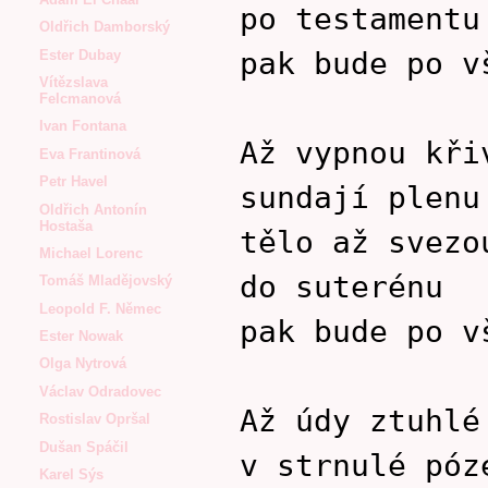
po testamentu
Oldřich Damborský
pak bude po v
Ester Dubay
Vítězslava
Felcmanová
Ivan Fontana
Až vypnou kři
Eva Frantinová
Petr Havel
sundají plenu
Oldřich Antonín
Hostaša
tělo až svezo
Michael Lorenc
do suterénu
Tomáš Mladějovský
Leopold F. Němec
pak bude po v
Ester Nowak
Olga Nytrová
Václav Odradovec
Až údy ztuhlé
Rostislav Opršal
Dušan Spáčil
v strnulé póz
Karel Sýs