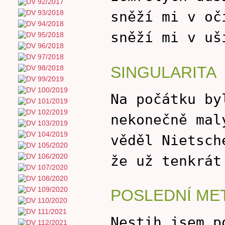
sněží mi v oč
sněží mi v uš
SINGULARITA
Na počátku by
nekonečně mal
věděl Nietsch
že už tenkrát
POSLEDNÍ ME
Nestih jsem p