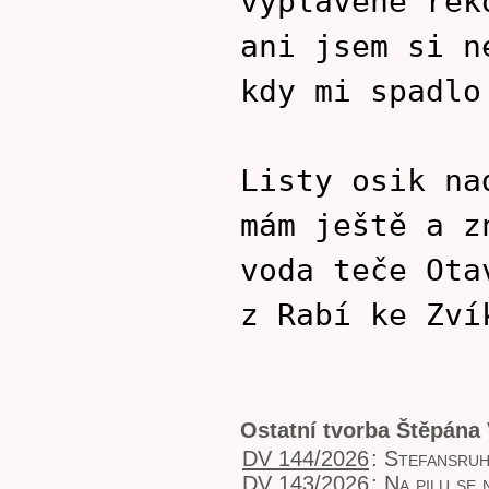
vyplavené řek
ani jsem si n
kdy mi spadlo
Listy osik na
mám ještě a z
voda teče Ota
z Rabí ke Zví
Ostatní tvorba Štěpána
DV 144/2026
:
Stefansru
DV 143/2026
:
Na pilu se 