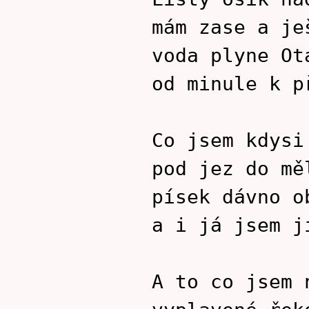
mám zase a je
voda plyne Ot
od minule k p
Co jsem kdysi
pod jez do mě
písek dávno o
a i já jsem j
A to co jsem 