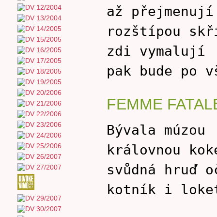
až přejmenují
rozštípou skř
zdi vymalují
pak bude po v
FEMME FATAL
Bývala múzou
královnou kok
svůdná hruď o
kotník i loke