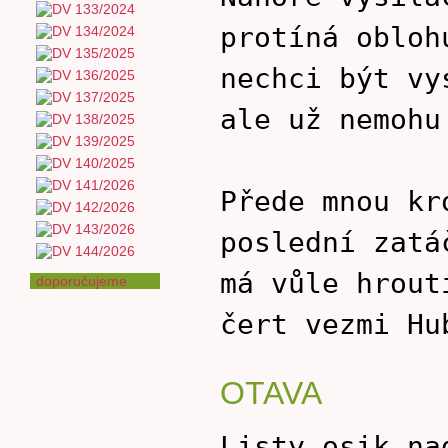
protíná obloh
nechci být vy
ale už nemohu
Přede mnou kr
poslední zatá
má vůle hrout
doporučujeme
čert vezmi Hu
OTAVA
Listy osik na