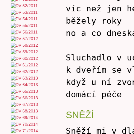
víc než jen h
běžely roky
no a co dnesk
Sluchadlo v u
k dveřím se v
když u ní zvo
domácí péče
SNĚŽÍ
Sněží mi v dl