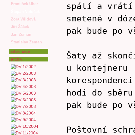
spálí a vrátí
František Uher
Štěpán Votoček
smetené v dóz
Zora Wildová
Jiří Žáček
pak bude po v
Jan Zeman
Stanislav Zeman
informace
Šaty až skonč
archiv
u kontejneru
korespondenci
hodí do sběru
pak bude po v
Poštovní schr