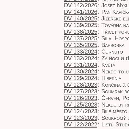
DV 142/2026
:
Josef Nykl
DV 141/2026
:
Pan Kapičk
DV 140/2025
:
Jizerské el
DV 139/2025
:
Továrna na
DV 138/2025
:
Třicet kor
DV 137/2025
:
Síla, Hosp
DV 135/2025
:
Barborka
DV 133/2024
:
Cornuto
DV 132/2024
:
Za noci
a d
DV 131/2024
:
Květa
DV 130/2024
:
Někdo to u
DV 129/2024
:
Hibernia
DV 128/2023
:
Končina
a d
DV 127/2023
:
Soumrak b
DV 126/2023
:
Červen, Po
DV 125/2023
:
Někdo by ř
DV 124/2023
:
Bílé město
DV 123/2023
:
Soukromý l
DV 122/2022
:
Listí, Stud