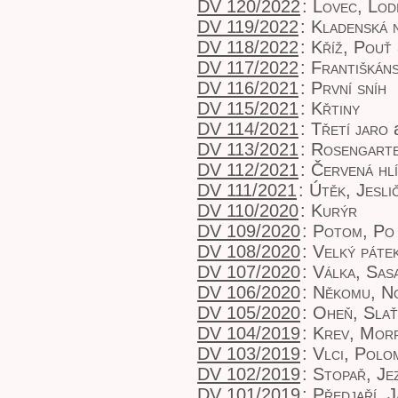
DV 120/2022
:
Lovec, Lod
DV 119/2022
:
Kladenská 
DV 118/2022
:
Kříž, Pouť
DV 117/2022
:
Františkán
DV 116/2021
:
První sníh
DV 115/2021
:
Křtiny
DV 114/2021
:
Třetí jaro
a
DV 113/2021
:
Rosengart
DV 112/2021
:
Červená hl
DV 111/2021
:
Útěk, Jesli
DV 110/2020
:
Kurýr
DV 109/2020
:
Potom, Po 
DV 108/2020
:
Velký páte
DV 107/2020
:
Válka, Sas
DV 106/2020
:
Někomu, No
DV 105/2020
:
Oheň, Slať
DV 104/2019
:
Krev, Mor
DV 103/2019
:
Vlci, Polo
DV 102/2019
:
Stopař, Je
DV 101/2019
:
Předjaří, 