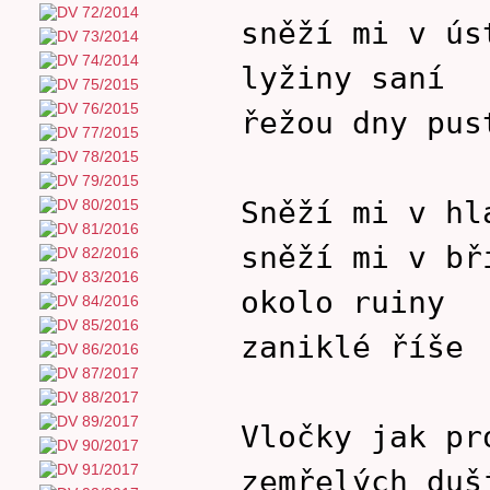
sněží mi v ús
lyžiny saní
řežou dny pus
Sněží mi v hl
sněží mi v bř
okolo ruiny
zaniklé říše
Vločky jak pr
zemřelých duš