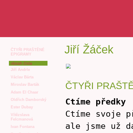
Jiří Žáček
ČTYŘI PRAŠTĚNÉ
EPIGRAMY
obsah čísla
Jiří Andrle
Václav Bárta
ČTYŘI PRAŠT
Miroslav Barták
Adam El Chaar
Ctíme předky
Oldřich Damborský
Ester Dubay
Ctíme svoje p
Vítězslava
Felcmanová
ale jsme už d
Ivan Fontana