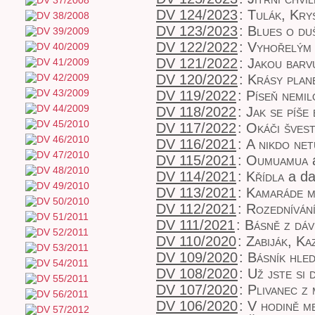
DV 124/2023
:
Tulák, Kry
DV 123/2023
:
Blues o du
DV 122/2022
:
Vyhořelým
DV 121/2022
:
Jakou barv
DV 120/2022
:
Krásy plan
DV 119/2022
:
Píseň nemi
DV 118/2022
:
Jak se píše
DV 117/2022
:
Okáči švest
DV 116/2021
:
A nikdo net
DV 115/2021
:
Oumuamua
a
DV 114/2021
:
Křídla
a da
DV 113/2021
:
Kamaráde 
DV 112/2021
:
Rozedníván
DV 111/2021
:
Básně z dá
DV 110/2020
:
Zabiják, Kaz
DV 109/2020
:
Básník hle
DV 108/2020
:
Už jste si 
DV 107/2020
:
Plivanec z
DV 106/2020
:
V hodině me