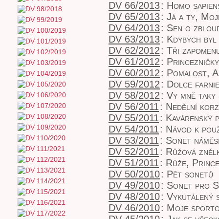
DV 66/2013
:
Homo sapien
DV 65/2013
:
Já a ty, Moj
DV 64/2013
:
Sen o zbloud
DV 63/2013
:
Kdybych byl
DV 62/2012
:
Tři zapomen
DV 61/2012
:
Princezničky
DV 60/2012
:
Pomalost, A
DV 59/2012
:
Dolce farni
DV 58/2012
:
Vy mně taky
DV 56/2011
:
Nedělní kor
DV 55/2011
:
Kavárenský 
DV 54/2011
:
Návod k použi
DV 53/2011
:
Sonet náměsí
DV 52/2011
:
Růžová znělk
DV 51/2011
:
Růže, Prince
DV 50/2010
:
Pět sonetů
DV 49/2010
:
Sonet pro S
DV 48/2010
:
Vykutálený 
DV 46/2010
:
Moje sporto