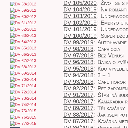
DV 105/2020
:
Život se s 
DV 104/2019
:
Na romanti
DV 103/2019
:
Underwood
DV 102/2019
:
Embryo chc
DV 101/2019
:
Underwood
DV 100/2019
:
Super džob
DV 99/2019
:
Autohavárie
DV 98/2018
:
Capriccia
DV 97/2018
:
Bez Venuší
DV 96/2018
:
Bajka o zvíř
DV 95/2018
:
Kdo vyvede 
DV 94/2018
:
3 + 1
DV 93/2018
:
Café horor
DV 92/2017
:
Pět zapomen
DV 91/2017
:
Šťastná bud
DV 90/2017
:
Kamarádka r
DV 89/2017
:
Tři kavárny
DV 88/2017
:
Jak jsem po
DV 87/2017
:
Kavárna mez
DV 86/2016
:
Vinobraní, 