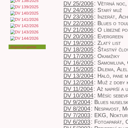
DV 25/2006
:
Větrná noc
DV 24/2006
:
Starý muž
DV 23/2006
:
Inzerát
,
Ach
DV 22/2006
:
Blues o toul
DV 21/2006
:
O líbezné po
DV 20/2006
:
Evergreen
DV 19/2005
:
Zlatý list
doporučujeme
DV 18/2005
:
Šťastný člo
DV 17/2005
:
Okamžiky
DV 16/2005
:
Samomluva
,
DV 15/2005
:
Dilema
,
Alel
DV 13/2004
:
Haló, pane m
DV 12/2004
:
Muž z doby 
DV 11/2004
:
Až naprší a 
DV 10/2004
:
Měsíc sebev
DV 9/2004
:
Blues nusels
DV 8/2004
:
Nespavost
,
Mo
DV 7/2003
:
EKG
,
Noktur
DV 6/2003
:
Fotoaparát
,