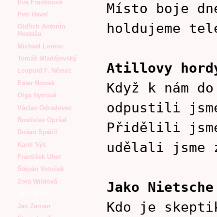
Eva Frantinová
Místo boje dn
Petr Havel
holdujeme tel
Oldřich Antonín
Hostaša
Michael Lorenc
Tomáš Mladějovský
Atillovy hord
Leopold F. Němec
Ester Nowak
Když k nám do
Olga Nytrová
odpustili jsm
Václav Odradovec
Rostislav Opršal
Přidělili jsm
Dušan Spáčil
udělali jsme 
Karel Sýs
František Uher
Štěpán Votoček
Zora Wildová
Jako Nietsche
Jiří Žáček
Kdo je skepti
Jan Zeman