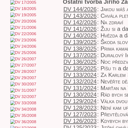
Ostatní tvorba Jiřího Ž
DV 144/2026
:
Jakou máš 
DV 143/2026
:
Chvála ple
DV 142/2026
:
Na zdraví
DV 141/2026
:
Žiju si
a da
DV 140/2025
:
Hvězda
a d
DV 139/2025
:
Škoda slov
DV 138/2025
:
Prima kama
DV 137/2025
:
Duralový I
DV 136/2025
:
Noc předzv
DV 135/2025
:
Píšu ti
a da
DV 133/2024
:
Za Karlem
DV 132/2024
:
Nevěřte dě
DV 131/2024
:
Marťan na 
DV 130/2024
:
Rád bych s
DV 129/2024
:
Válka dvou 
DV 128/2023
:
Není kam u
DV 127/2023
:
Převtělová
DV 126/2023
:
Kdybych by
DV 125/2023
:
Jitřní chvíl