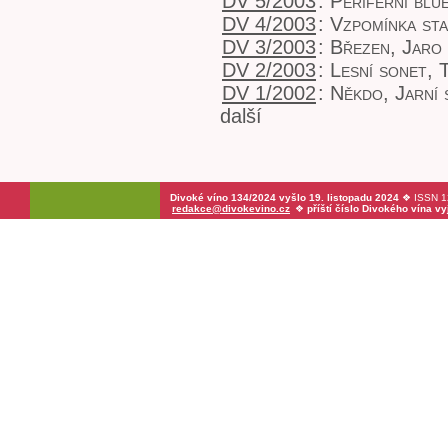
DV 5/2003
:
Periferní blu
DV 4/2003
:
Vzpomínka sta
DV 3/2003
:
Březen
,
Jaro
DV 2/2003
:
Lesní sonet
,
DV 1/2002
:
Někdo
,
Jarní
další
Divoké víno 134/2024 vyšlo 19. listopadu 2024
❖ ISSN 12
redakce@divokevino.cz
❖
příští číslo Divokého vína v