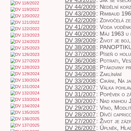
DV 45/2010
:
Jak se všeck
DV 44/2009
:
Nedělní kor
DV 43/2009
:
Rimbaud 196
DV 42/2009
:
Zdivočelá z
DV 41/2009
:
Voda voděnk
DV 40/2009
:
Máj 1963 u 
DV 39/2009
:
Život je boj
DV 38/2008
:
PANOPTIKUM
DV 37/2008
:
Píseň o holu
DV 36/2008
:
Potrati, Ves
DV 35/2008
:
Ptákoviny pr
DV 34/2008
:
Zaklínání
DV 33/2008
:
Cikáni, Na j
DV 32/2007
:
Válka pohlav
DV 31/2007
:
Popěvek o z
DV 30/2007
:
Nad knihou J
DV 29/2007
:
Víno, Modlit
DV 28/2007
:
Dívčí capric
DV 27/2007
:
Život je záz
DV 26/2007
:
Úplněk
,
Hlad