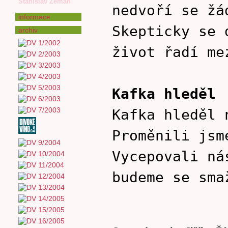
Stanislav Zeman
nedvoří se žá
informace
Skepticky se 
archiv
život řadí me
Kafka hleděl
Kafka hleděl 
Proměnili jsm
Vycepovali ná
budeme se sma