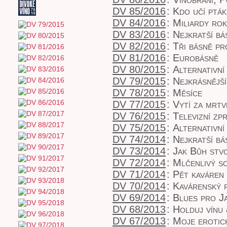
DV 85/2016
:
Kdo učí pták
DV 84/2016
:
Miliardy ro
DV 83/2016
:
Nejkratší bá
DV 82/2016
:
Tři básně p
DV 81/2016
:
Eurobásně
DV 80/2015
:
Alternativní
DV 79/2015
:
Nejkrásnější
DV 78/2015
:
Měsíce
DV 77/2015
:
Vytí za mrtv
DV 76/2015
:
Televizní zp
DV 75/2015
:
Alternativní
DV 74/2014
:
Nejkratší bá
DV 73/2014
:
Jak Bůh stvo
DV 72/2014
:
Mlčenlivý s
DV 71/2014
:
Pět kaváren
DV 70/2014
:
Kavárenský 
DV 69/2014
:
Blues pro J
DV 68/2013
:
Holduj vínu
DV 67/2013
:
Moje erotick