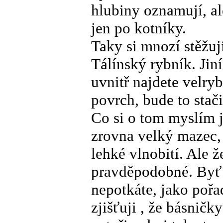
hlubiny oznamují, ale
jen po kotníky.
Taky si mnozí stěžuj
Tálínský rybník. Jiní
uvnitř najdete velryb
povrch, bude to stač
Co si o tom myslím 
zrovna velký mazec, 
lehké vlnobití. Ale ž
pravděpodobné. Byť 
nepotkáte, jako pořa
zjišťuji , že básnič