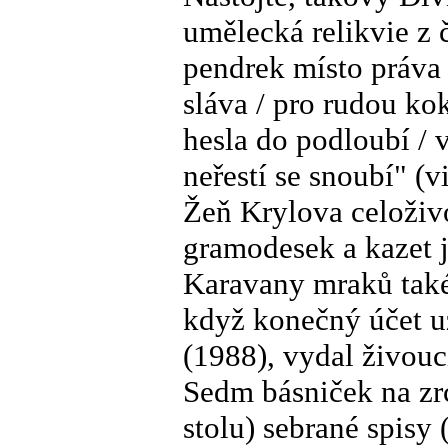
umělecká relikvie z
pendrek místo práva /
sláva / pro rudou kok
hesla do podloubí / v
neřestí se snoubí" (v
Žeň Krylova celoživo
gramodesek a kazet 
Karavany mraků také
když konečný účet u
(1988), vydal živouc
Sedm básniček na zr
stolu) sebrané spisy