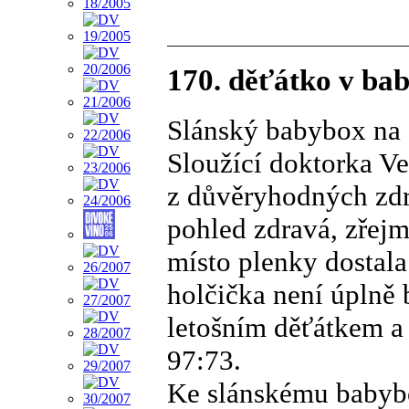
170. děťátko v ba
Slánský babybox na s
Sloužící doktorka Ver
z důvěryhodných zdro
pohled zdravá, zřej
místo plenky dostala
holčička není úplně 
letošním děťátkem a 
97:73.
Ke slánskému babybo