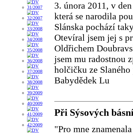
3. února 2011, v den
která se narodila po
Slánska pochází tak
Otevíral jsem jej s
Oldřichem Doubravsk
jsem mu radostnou zp
holčičku ze Slaného
Babydědek Lu
Při Sýsových básní
"Pro mne znamenala v