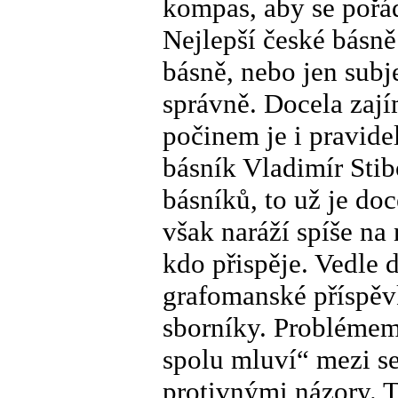
kompas, aby se pořád
Nejlepší české básně
básně, nebo jen subj
správně. Docela za
počinem je i pravide
básník Vladimír Stib
básníků, to už je do
však naráží spíše na
kdo přispěje. Vedle 
grafomanské příspěvk
sborníky. Problémem 
spolu mluví“ mezi se
protivnými názory. T