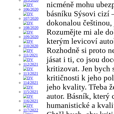
nicméně mohu ubezpe
básníku Sýsovi cizí 
dokonalou češtinou,
Rozumějte mi ale dob
kterým levicoví auto
Rozhodně si proto n
jásat i ti, co jsou d
kritizovat. Jen bych 
kritičnosti k jeho p
jeho kvality. Třeba 
autor. Básník, který
humanistické a kvali