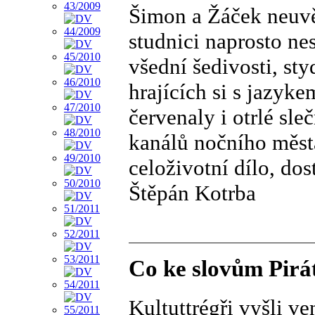
Šimon a Žáček neuvěři
studnici naprosto ne
všední šedivosti, st
hrajících si s jazyke
červenaly i otrlé sle
kanálů nočního měst
celoživotní dílo, do
Štěpán Kotrba
Co ke slovům Pirá
Kultuttrégři vyšli ve