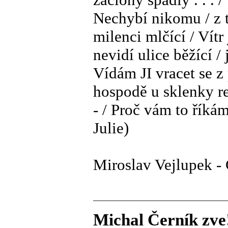
Nechybí nikomu / z t
milenci mlčící / Vítr
nevidí ulice běžící /
Vídám JI vracet se z
hospodě u sklenky rež
- / Proč vám to říkám
Julie)
Miroslav Vejlupek -
Michal Černík zve