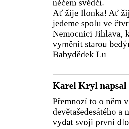
něčem svědčí.
Ať žije Ilonka! Ať ži
jedeme spolu ve čtvr
Nemocnici Jihlava,
vyměnit starou bedý
Babydědek Lu
Karel Kryl napsal
Přemnozí to o něm v
devětašedesátého a n
vydat svoji první dlo