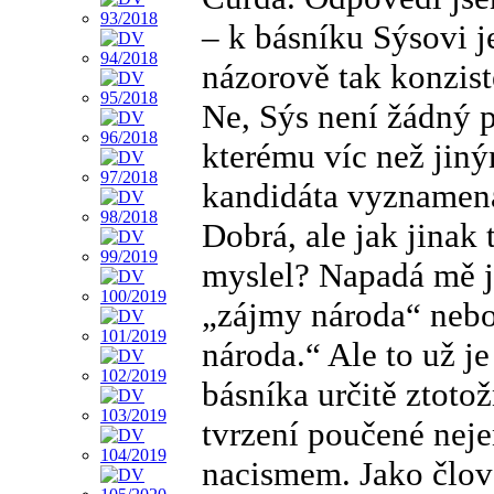
– k básníku Sýsovi j
názorově tak konzist
Ne, Sýs není žádný p
kterému víc než jiným
kandidáta vyznamená
Dobrá, ale jak jinak
myslel? Napadá mě je
„zájmy národa“ nebo 
národa.“ Ale to už je
básníka určitě ztotož
tvrzení poučené neje
nacismem. Jako člov