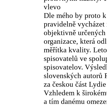
vlevo
Dle mého by proto k
pravidelně vycházet 
objektivně určených 
organizace, která od
měřítka kvality. Let
spisovatelů ve spol
spisovatelov. Výsled
slovenských autorů 
za českou část Lydie
Vzhledem k širokému 
a tím danému omezen