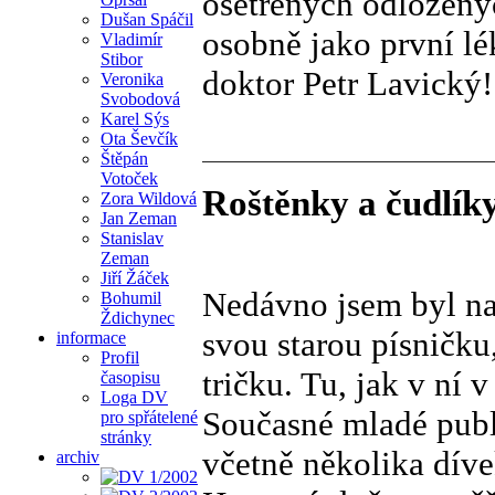
ošetřených odložený
Dušan Spáčil
osobně jako první lék
Vladimír
Stibor
doktor Petr Lavický
Veronika
Svobodová
Karel Sýs
Ota Ševčík
Štěpán
Votoček
Roštěnky a čudlík
Zora Wildová
Jan Zeman
Stanislav
Zeman
Jiří Žáček
Nedávno jsem byl na
Bohumil
Ždichynec
svou starou písničku
informace
Profil
tričku. Tu, jak v ní 
časopisu
Loga DV
Současné mladé publ
pro spřátelené
stránky
včetně několika díve
archiv