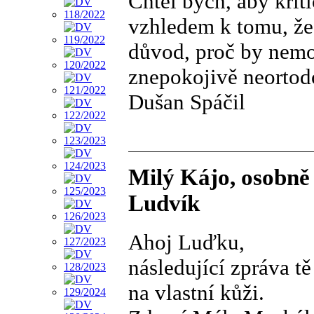
Chtěl bych, aby kritic
vzhledem k tomu, že
důvod, proč by nemo
znepokojivě neortod
Dušan Spáčil
Milý Kájo, osobně
Ludvík
Ahoj Luďku,
následující zpráva tě
na vlastní kůži.