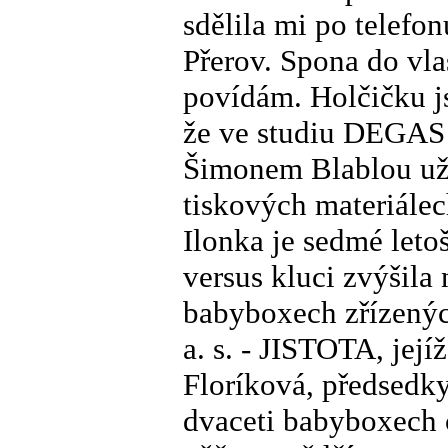
sdělila mi po telef
Přerov. Spona do vla
povídám. Holčičku j
že ve studiu DEGAS 
Šimonem Blablou už v
tiskových materiále
Ilonka je sedmé letoš
versus kluci zvýšila
babyboxech zřízený
a. s. - JISTOTA, její
Floríková, předsedk
dvaceti babyboxech c