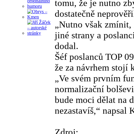
tomu, že je nutno zb
dostatečně neprověři
„Nutno však zmínit, 
jiné strany a poslan
dodal.
Šéf poslanců TOP 09
že za návrhem stojí 
„Ve svém prvním fu
normalizační bolševi
bude moci dělat na 
nezastavíš,“ napsal 
Zdroj: