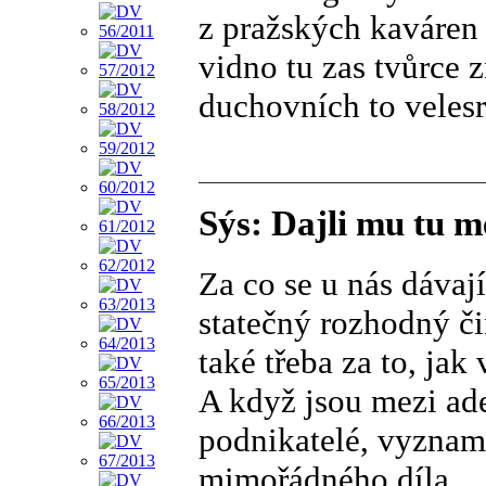
z pražských kaváren
vidno tu zas tvůrce 
duchovních to veles
Sýs: Dajli mu tu m
Za co se u nás dávají
statečný rozhodný či
také třeba za to, jak
A když jsou mezi ade
podnikatelé, vyzname
mimořádného díla...