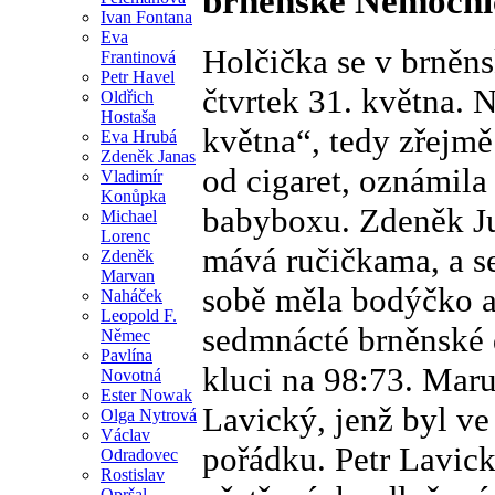
brněnské Nemocnic
Ivan Fontana
Eva
Holčička se v brněn
Frantinová
Petr Havel
čtvrtek 31. května. 
Oldřich
Hostaša
května“, tedy zřejm
Eva Hrubá
Zdeněk Janas
od cigaret, oznámila
Vladimír
Konůpka
babyboxu. Zdeněk Ju
Michael
Lorenc
mává ručičkama, a se
Zdeněk
Marvan
sobě měla bodýčko a 
Naháček
Leopold F.
sedmnácté brněnské 
Němec
Pavlína
kluci na 98:73. Maruš
Novotná
Ester Nowak
Lavický, jenž byl ve
Olga Nytrová
Václav
pořádku. Petr Lavic
Odradovec
Rostislav
Opršal