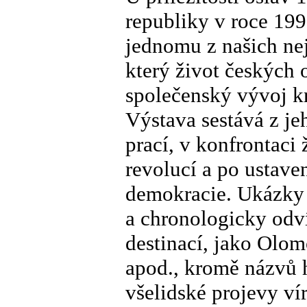
republiky v roce 19
jednomu z našich nejl
který život českých
společenský vývoj kr
Výstava sestává z j
prací, v konfrontaci
revolucí a po ustave
demokracie. Ukázky z
a chronologicky odv
destinací, jako Olom
apod., kromě názvů h
všelidské projevy vír