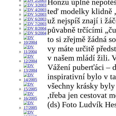
Honzu úplně nepotěš
teď modelky klidně „
už nejspíš znají i žáč
půvabně trčícími „ču
to si zřejmě žádná s
vy máte určitě předs
v našem mládí žili. 
Vážení puberťáci – d
inspirativní bylo v
všechny krásky byly 
,třeba jen cestovat 
(ds) Foto Ludvík He