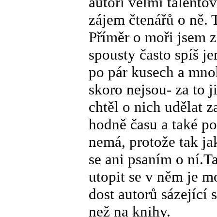
autoři velmi talentova
zájem čtenářů o ně. 
Příměr o moři jsem z
spousty často spíš j
po pár kusech a mn
skoro nejsou- za to 
chtěl o nich udělat 
hodně času a také p
nemá, protože tak ja
se ani psaním o ní.T
utopit se v něm je mo
dost autorů sázející 
než na knihy.