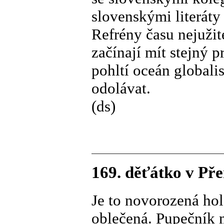
slovenskými literát
Refrény času nejužit
začínají mít stejný p
pohltí oceán global
odolávat.
(ds)
169. děťátko v Pře
Je to novorozená hol
oblečená. Pupečník 