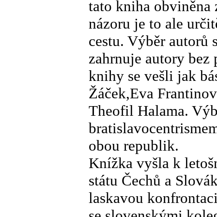
tato kniha obviněna 
názoru je to ale urč
cestu. Výběr autorů s
zahrnuje autory bez
knihy se vešli jak b
Žáček,Eva Frantinová
Theofil Halama. Výb
bratislavocentrismem
obou republik.
Knížka vyšla k leto
státu Čechů a Slovák
laskavou konfrontaci
se slovenskými koleg