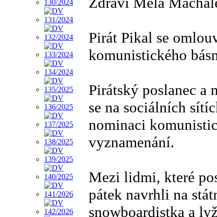
Zdraví Méla Machál
Pirát Pikal se omlo
komunistického básn
Pirátský poslanec a
se na sociálních sítí
nominaci komunistic
vyznamenání.
Mezi lidmi, které po
pátek navrhli na stá
snowboardistka a lyž