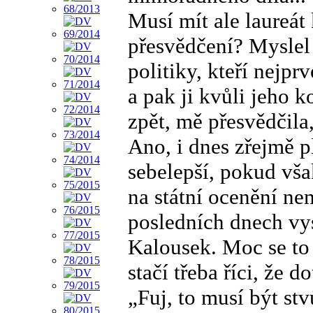
Musí mít ale laureát
přesvědčení? Myslel 
politiky, kteří nejpr
a pak ji kvůli jeho k
zpět, mě přesvědčila
Ano, i dnes zřejmě p
sebelepší, pokud však
na státní ocenění ne
posledních dnech vys
Kalousek. Moc se to
stačí třeba říci, že
„Fuj, to musí být stv