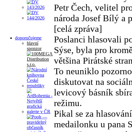
Petr Čech, velitel p
národa Josef Bílý a 
[celá zpráva]
Poslanci hlasovali p
doporučujeme
hlavní
Sýse, byla pro kro
sponzor
většina Pirátské stra
To neuniklo pozornost
diskutovat na sociáln
levicový básník sbír
režimu.
Pikal se za hlasován
medailonku u pana S