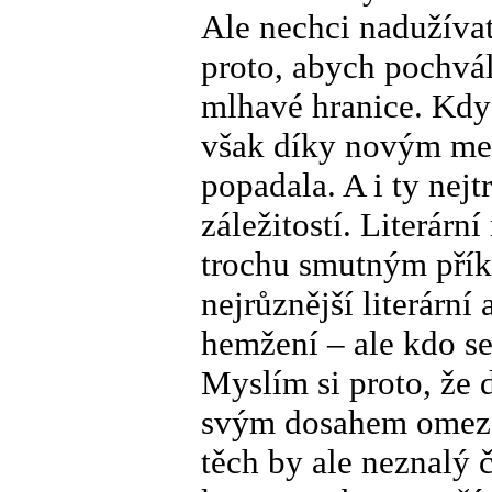
Ale nechci nadužívat
proto, abych pochvál
mlhavé hranice. Kdysi
však díky novým medi
popadala. A i ty nejt
záležitostí. Literár
trochu smutným přík
nejrůznější literární
hemžení – ale kdo s
Myslím si proto, že
svým dosahem omezen
těch by ale neznalý 