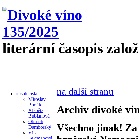
literární časopis zalo
na další stranu
obsah čísla
Miroslav
Barták
Archiv divoké vin
Alžběta
Bublanová
Oldřich
Všechno jinak! Za 
Damborský
Víťa
Felcmanová