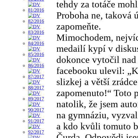
tehdy za totáče mohl
Proboha ne, taková 
zapomeňte.
Mimochodem, nejvíc 
medailí kypí v diskus
dokonce vytočil nad 
facebooku ulevil: „K
slizkej a větší zrád
zapomenuto!“ Toto p
natolik, že jsem autor
na gymnáziu, vyzval,
a kdo kvůli tomuto b
Čurda. Odpovědi jse