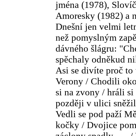
jména (1978), Slovíč
Amoresky (1982) a n
Dnešní jen velmi le
než pomyslným zapě
dávného šlágru: "Cho
spěchaly odněkud nik
Asi se divíte proč to
Verony / Chodili oko
si na zvony / hráli s
později v ulici sněži
Vedli se pod paží Měs
kočky / Dvojice pom
záclony spadly . . .