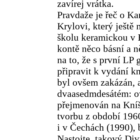
zavírej vrátka.
Pravdaže je řeč o Ka
Krylovi, který ještě
školu keramickou v 
kontě něco básní a 
na to, že s první L
připravit k vydání kn
byl ovšem zakázán, a
dvaasedmdesátém: o
přejmenován na Kníš
tvorbu z období 1960
i v Čechách (1990), 
Nastojte, takový Div