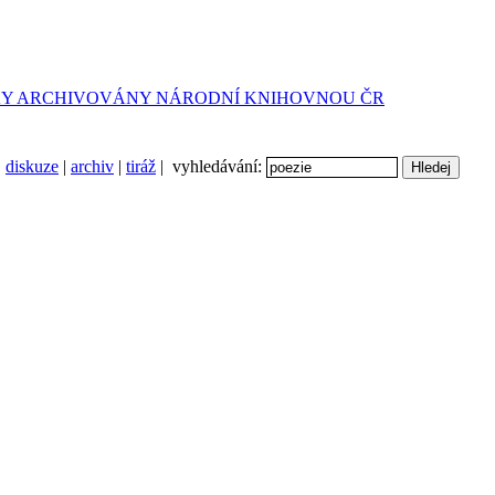
diskuze
|
archiv
|
tiráž
| vyhledávání: