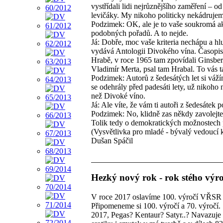
vystřídali lidi nejrůznějšího zaměření – o
levičáky. My nikoho politicky nekádrujem
Podzimek: OK, ale je to vaše soukromá ak
podobných pořadů. A to nejde.
Já: Dobře, moc vaše kriteria nechápu a h
vydává Antologii Divokého vína. Časopisu
Hrabě, v roce 1965 tam zpovídali Ginsber
Vladimír Merta, psal tam Hrabal. To vás 
Podzimek: Autorů z šedesátých let si vážím
se odehrály před padesáti lety, už nikoho 
než Divoké víno.
Já: Ale víte, že vám ti autoři z šedesátek
Podzimek: No, klidně zas někdy zavolejte,
Tolik tedy o demokratických možnostech p
(Vysvětlivka pro mladé - bývalý vedoucí 
Dušan Spáčil
Hezký nový rok - rok stého výr
V roce 2017 oslavíme 100. výročí VŘSR a
Připomeneme si 100. výročí a 70. výročí
2017, Pegas? Kentaur? Satyr..? Navazuje