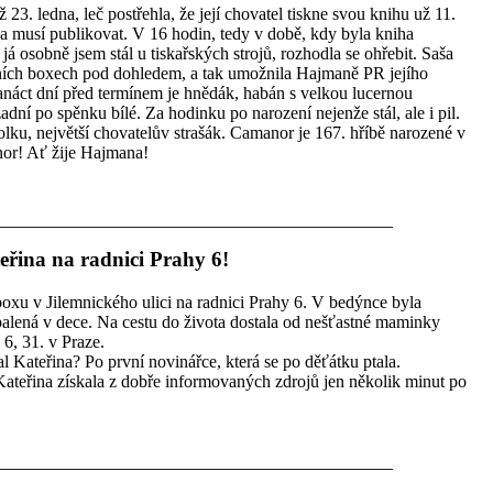
 23. ledna, leč postřehla, že její chovatel tiskne svou knihu už 11.
ka musí publikovat. V 16 hodin, tedy v době, kdy byla kniha
á osobně jsem stál u tiskařských strojů, rozhodla se ohřebit. Saša
dních boxech pod dohledem, a tak umožnila Hajmaně PR jejího
náct dní před termínem je hnědák, habán s velkou lucernou
adní po spěnku bílé. Za hodinku po narození nejenže stál, ale i pil.
lku, největší chovatelův strašák. Camanor je 167. hříbě narozené v
nor! Ať žije Hajmana!
eřina na radnici Prahy 6!
oxu v Jilemnického ulici na radnici Prahy 6. V bedýnce byla
balená v dece. Na cestu do života dostala od nešťastné maminky
 6, 31. v Praze.
 Kateřina? Po první novinářce, která se po děťátku ptala.
Kateřina získala z dobře informovaných zdrojů jen několik minut po