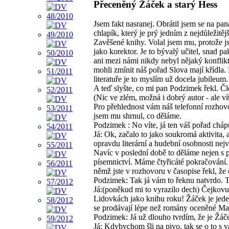
Přeceněný Žáček a starý Hess
Jsem fakt nasranej. Obrátil jsem se na pa
chlapík, který je prý jedním z nejdůležit
Zavěšené knihy. Volal jsem mu, protože jsm
jako korektor. Je to bývalý učitel, snad 
ani mezi námi nikdy nebyl nějaký konflik
mohli zmínit náš pořad Slova mají křídla
literatuře je to myslím už docela jubileum.
A teď slyšte, co mi pan Podzimek řekl. Člov
(Nic ve zlém, možná i dobrý autor - ale vít
Pro přehlednost vám náš telefonní rozhovor
jsem mu shrnul, co děláme.
Podzimek : No víte, já ten váš pořad cháp
Já: Ok, začalo to jako soukromá aktivita, 
opravdu literární a hudební osobnosti nejv
Navíc v poslední době to děláme nejen s 
písemnictví. Máme čtyřicáté pokračování. 
němž jste v rozhovoru v časopise řekl, že 
Podzimek: Tak já vám to řeknu natvrdo. To
Já:(poněkud mi to vyrazilo dech) Čejkovu
Lidovkách jako knihu roku! Žáček je jeden
se prodávají lépe než romány oceněné Mag
Podzimek: Já už dlouho tvrdím, že je Žáče
Já: Kdybychom šli na pivo, tak se o to s 