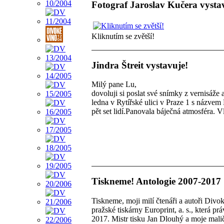
Fotograf Jaroslav Kučera vysta
Kliknutím se zvětší!
Jindra Štreit vystavuje!
Milý pane Lu,
dovoluji si poslat své snímky z vernisáže 
ledna v Rytířské ulici v Praze 1 s názve
pět set lidí.Panovala báječná atmosféra. V
Tiskneme! Antologie 2007-2017
Tiskneme, moji milí čtenáři a autoři Divo
pražské tiskárny Europrint, a. s., která p
2017. Mistr tisku Jan Dlouhý a moje mali