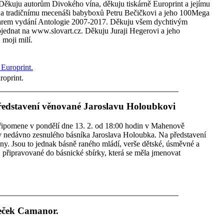
e. Děkuju autorům Divokého vína, děkuju tiskárně Europrint a jejímu
 a tradičnímu mecenáši babyboxů Petru Bečičkovi a jeho 100Mega
 darem vydání Antologie 2007-2017. Děkuju všem dychtivým
bjednat na www.slovart.cz. Děkuju Juraji Hegerovi a jeho
 moji milí.
roprint.
ředstavení věnované Jaroslavu Holoubkovi
řipomene v pondělí dne 13. 2. od 18:00 hodin v Mahenově
y nedávno zesnulého básníka Jaroslava Holoubka. Na představení
ny. Jsou to jednak básně raného mládí, verše dětské, úsměvné a
í, připravované do básnické sbírky, která se měla jmenovat
beček Camanor.