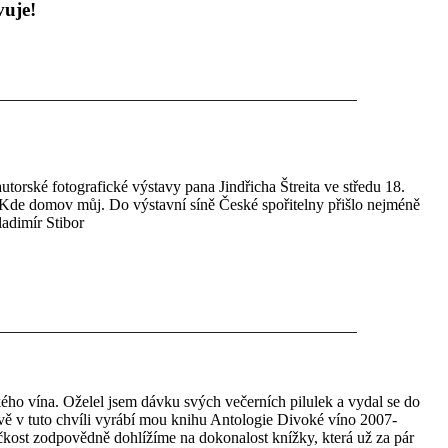
vuje!
autorské fotografické výstavy pana Jindřicha Štreita ve středu 18.
m Kde domov můj. Do výstavní síně České spořitelny přišlo nejméně
ladimír Stibor
kého vína. Oželel jsem dávku svých večerních pilulek a vydal se do
rávě v tuto chvíli vyrábí mou knihu Antologie Divoké víno 2007-
čkost zodpovědně dohlížíme na dokonalost knížky, která už za pár