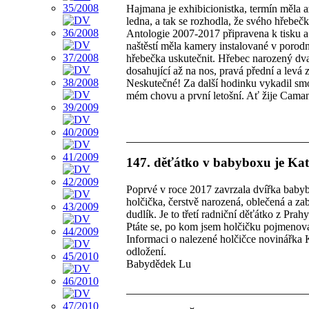
Hajmana je exhibicionistka, termín měla až
ledna, a tak se rozhodla, že svého hřebeč
Antologie 2007-2017 připravena k tisku a j
naštěstí měla kamery instalované v poro
hřebečka uskutečnit. Hřebec narozený dva
dosahující až na nos, pravá přední a levá z
Neskutečné! Za další hodinku vykadil smo
mém chovu a první letošní. Ať žije Cama
147. děťátko v babyboxu je Kat
Poprvé v roce 2017 zavrzala dvířka babyb
holčička, čerstvě narozená, oblečená a za
dudlík. Je to třetí radniční děťátko z Prahy
Ptáte se, po kom jsem holčičku pojmenoval
Informaci o nalezené holčičce novinářka 
odložení.
Babydědek Lu