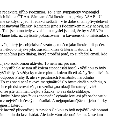
na redaktora Jiřího Podzimka. To je ten sympaticky vypadající
ějších lidí na ČT Art. Sám tam dělá literární magazíny ASAP a U
e se kdysi v jedné redakci setkali – v té době si tam přivydělával
pak sestavoval čítanky. Kamarádi jsme s Podzimkem nikdy nebyli, ale
t. Teď jsem mu tedy zavolal – usmyslel jsem si, že by v ASAPu
. Máme totiž už čtyřicáté pokračování – u kavárenského měsíčníku o
ěk, který je - objektivně vzato -jen něco jako literární dispečer.
e někdo o nějaké jeho zásadní knize či literární studii?!).
 nabídnu jako dialog, který proběhl poté, co si přečetl email, kde
u jako soukromou aktivitu. To není nic pro nás.
ale vystřídalo se tam už kolem stopadesáti hostů - většinou to byly
yšší třídy. A vždycky máme plno - kolem třiceti až čtyřiceti diváků.
podporou Prahy 8, ale i v prostorách Památníku národního
To zas snad není taková marginálie?! Co byste chtěli v pořadu, o
chce představovat vše, co vzniká „na okraji literatury", víc?
, že jste tam měli Čejku a Žáčka, to vás diskvalifikuje.
 knihu Most přes řeku zapomnění vybralo loni asi pět osobností v
 z největších českých básníků. A nejpopulárnějších – jeho sbírky
nesií Literou.
k hrozně přeceněnej. A navíc s Čejkou to byli největší kolaboranti.
vámi budu do krve hádat. Ale tady vám alespoň řeknu, že se tam