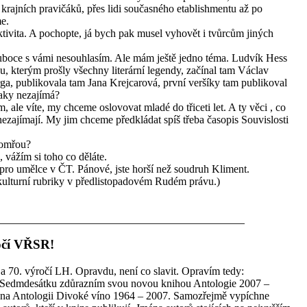
d krajních pravičáků, přes lidi současného etablishmentu až po
e.
tivita. A pochopte, já bych pak musel vyhovět i tvůrcům jiných
luboce s vámi nesouhlasím. Ale mám ještě jedno téma. Ludvík Hess
, kterým prošly všechny literární legendy, začínal tam Václav
ga, publikovala tam Jana Krejcarová, první veršíky tam publikoval
taky nezajímá?
, ale víte, my chceme oslovovat mladé do třiceti let. A ty věci , co
nezajímají. My jim chceme předkládat spíš třeba časopis Souvislosti
 pomřou?
 vážím si toho co děláte.
ro umělce v ČT. Pánové, jste horší než soudruh Kliment.
kulturní rubriky v předlistopadovém Rudém právu.)
očí VŘSR!
 70. výročí LH. Opravdu, není co slavit. Opravím tedy:
. Sedmdesátku zdůrazním svou novou knihou Antologie 2007 –
 na Antologii Divoké víno 1964 – 2007. Samozřejmě vypíchne