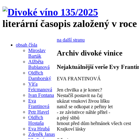
literární časopis založený v roce
na další stranu
obsah čísla
Miroslav
Archiv divoké vinice
Barták
Alžběta
Nejaktuálnější verše Evy Franti
Bublanová
Oldřich
Damborský
EVA FRANTINOVÁ
Víťa
Felcmanová
Jen chvilka a je konec?
Ivan Fontana
Nestačíš postavit na čaj
Eva
ukázat vnukovi živou lišku
Frantinová
natož se odkopat z peřiny let
Petr Havel
- ze závistivce náhle přítel -
Oldřich
a plný slibů
Hostaša
hrnout před dům heřmánek všech cest
Eva Hrubá
Krajkoví lásky
Zdeněk Janas