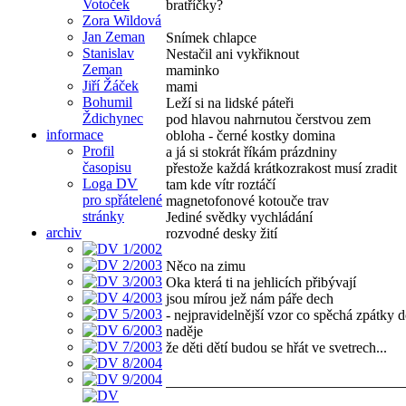
Votoček
bratříčky?
Zora Wildová
Jan Zeman
Snímek chlapce
Stanislav
Nestačil ani vykřiknout
Zeman
maminko
Jiří Žáček
mami
Bohumil
Leží si na lidské páteři
Ždichynec
pod hlavou nahrnutou čerstvou zem
informace
obloha - černé kostky domina
Profil
a já si stokrát říkám prázdniny
časopisu
přestože každá krátkozrakost musí zradit
Loga DV
tam kde vítr roztáčí
pro spřátelené
magnetofonové kotouče trav
stránky
Jediné svědky vychládání
archiv
rozvodné desky žití
Něco na zimu
Oka která ti na jehlicích přibývají
jsou mírou jež nám páře dech
- nejpravidelnější vzor co spěchá zpátky 
naděje
že děti dětí budou se hřát ve svetrech...