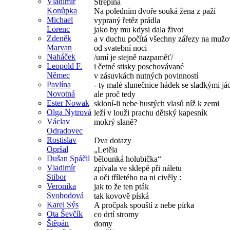
Vladimír
Střepina
Konůpka
Na poledním dvoře souká žena z paží
Michael
vypraný řetěz prádla
Lorenc
jako by mu kdysi dala život
Zdeněk
a v duchu počítá všechny zářezy na mužo
Marvan
od svatební noci
Naháček
/umí je stejně nazpaměť/
Leopold F.
i četné stisky poschovávané
Němec
v zásuvkách nutných povinností
Pavlína
- ty malé slunečnice hádek se sladkými já
Novotná
ale proč tedy
Ester Nowak
skloní-li nebe hustých vlasů níž k zemi
Olga Nytrová
leží v louži prachu dětský kapesník
Václav
mokrý slaně?
Odradovec
Rostislav
Dva dotazy
Opršal
„Letěla
Dušan Spáčil
bělounká holubička“
Vladimír
zpívala ve sklepě při náletu
Stibor
a oči tříletého na ni civěly :
Veronika
jak to že ten pták
Svobodová
tak kovově píská
Karel Sýs
A pročpak spouští z nebe pírka
Ota Ševčík
co drtí stromy
Štěpán
domy