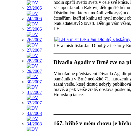
hodin spatří světlo světa v celé své krás
zástupci Jakubu Rakovi, děkuju štědrému
Distribution, který umožnil velkorysým
čtenářům, kteří si knihu už nyní mohou o
Nakladatelství Slovart. Děkuju vám všem,
LH
LH a mistr tisku Jan Dlouhý z tiskárny Eu
Divadlo Agadir v Brně zve na p
Mimořádné představení Divadla Agadir p
památníku v Brně nedožité 71. narozenin
zazní verše, které dosud nebyly publiková
hravé, a pak verše zralé, doslova posledn
Horoskop tance.
167. hříbě v mém chovu je hře