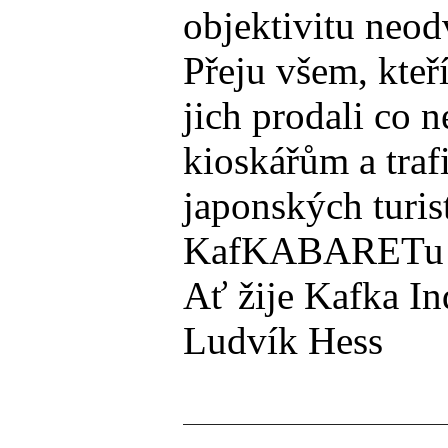
objektivitu neod
Přeju všem, kteř
jich prodali co 
kioskářům a traf
japonských turis
KafKABARETu a S
Ať žije Kafka In
Ludvík Hess