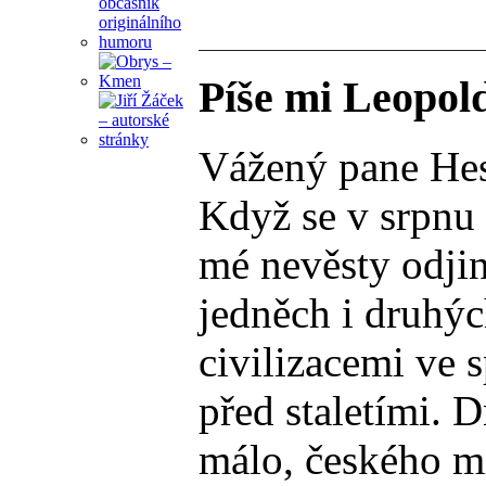
Píše mi Leopol
Vážený pane Hes
Když se v srpnu 
mé nevěsty odjin
jedněch i druhýc
civilizacemi ve 
před staletími. 
málo, českého mi