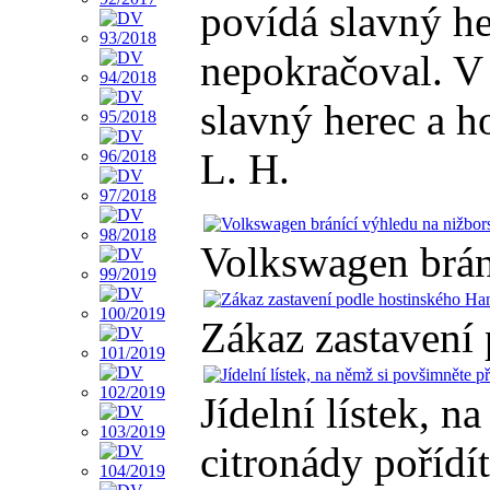
povídá slavný her
nepokračoval. V 
slavný herec a h
L. H.
Volkswagen brán
Zákaz zastavení
Jídelní lístek, 
citronády pořídí