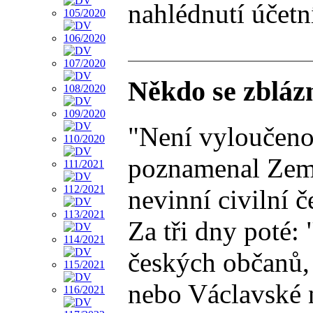
nahlédnutí účetn
Někdo se zblázn
"Není vyloučeno,
poznamenal Zeman
nevinní civilní č
Za tři dny poté:
českých občanů,
nebo Václavské n