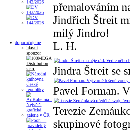
přemalováním na 
Jindřich Štreit m
milý Jindro!
L. H.
doporučujeme
hlavní
sponzor
Jindra Štreit se
Pavel Forman. V
Terezie Zemánko
skupinové fotogr