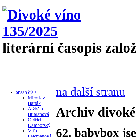
literární časopis zalo
na další stranu
obsah čísla
Miroslav
Barták
Archiv divoké
Alžběta
Bublanová
Oldřich
Damborský
62. babybox js
Víťa
Felcmanová