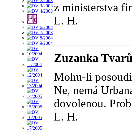
z ministerstva fi
L. H.
Zuzanka Tvarůž
Mohu-li posoudit
Ne, nemá Urbana 
dovolenou. Probo
L. H.