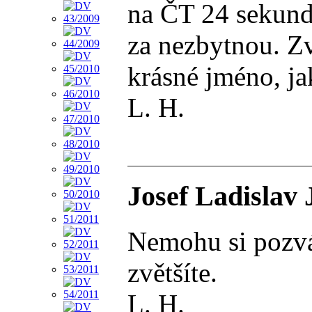
na ČT 24 sekundo
za nezbytnou. Zv
krásné jméno, ja
L. H.
Josef Ladislav 
Nemohu si pozván
zvětšíte.
L. H.