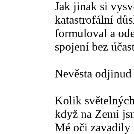
Jak jinak si vys
katastrofální dů
formuloval a ode
spojení bez účas
Nevěsta odjinud
Kolik světelných 
když na Zemi jsm
Mé oči zavadily 