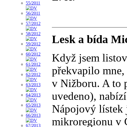
Lesk a bída Mi
Když jsem listo
překvapilo mne, 
v Nižboru. A to 
uvedeno), nabízí
Nápojový lístek 
mikroregionu v Č