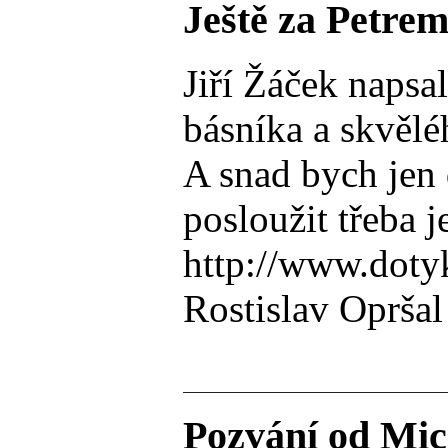
Ještě za Petre
Jiří Žáček naps
básníka a skvělé
A snad bych jen 
posloužit třeba
http://www.doty
Rostislav Opršal
Pozvání od Mic