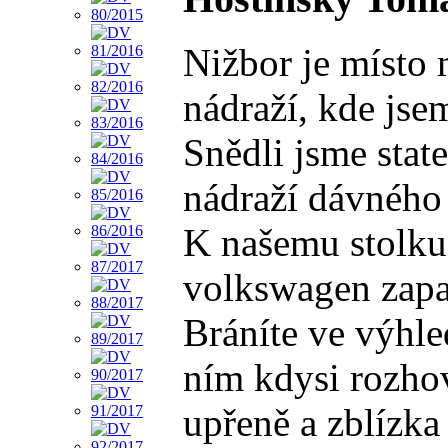
Nižbor je místo 
nádraží, kde jse
Snědli jsme stat
nádraží dávného 
K našemu stolku 
volkswagen zapar
Bráníte ve výhl
ním kdysi rozhov
upřeně a zblízka