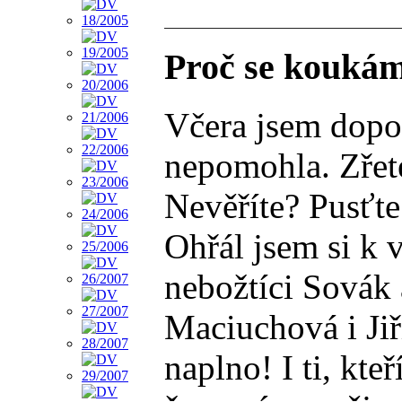
Proč se kouká
Včera jsem dopor
nepomohla. Zřete
Nevěříte? Pusťte 
Ohřál jsem si k v
nebožtíci Sovák 
Maciuchová i Jiř
naplno! I ti, kte