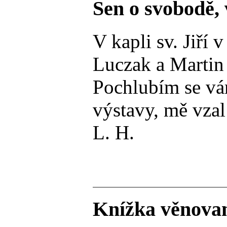
Sen o svobodě, 
V kapli sv. Jiří
Luczak a Martin 
Pochlubím se vám
výstavy, mě vzal
L. H.
Knížka věnovan