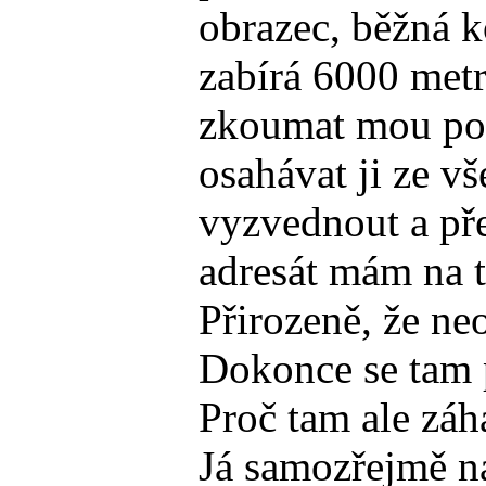
obrazec, běžná k
zabírá 6000 metr
zkoumat mou poe
osahávat ji ze v
vyzvednout a pře
adresát mám na t
Přirozeně, že ne
Dokonce se tam p
Proč tam ale záh
Já samozřejmě na