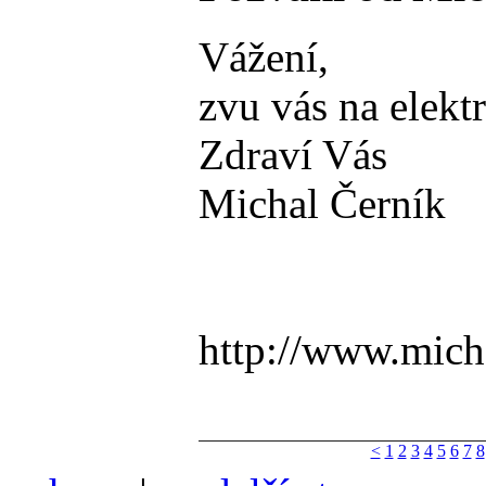
Vážení,
zvu vás na elekt
Zdraví Vás
Michal Černík
http://www.mich
<
1
2
3
4
5
6
7
8