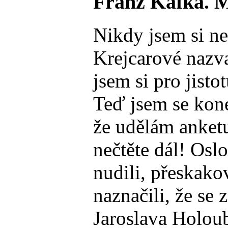
Franz Kafka. Mů
Nikdy jsem si ne
Krejcarové nazva
jsem si pro jist
Teď jsem se kone
že udělám anket
nečtěte dál! Oslo
nudili, přeskakov
naznačili, že se
Jaroslava Holoub