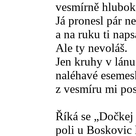
vesmírně hlubok
Já pronesl pár n
a na ruku ti naps
Ale ty nevoláš.
Jen kruhy v lánu 
naléhavé esemes
z vesmíru mi pos
Říká se „Dočkej 
poli u Boskovic 