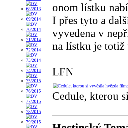
onom lístku nabí
I přes tyto a da
vyvedena v nepří
na lístku je to
LFN
Cedule, kterou s
Hostinský Tom