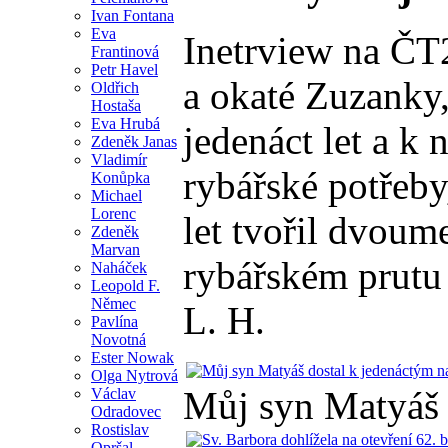
Ivan Fontana
Eva
Inetrview na ČT2
Frantinová
Petr Havel
a okaté Zuzanky,
Oldřich
Hostaša
Eva Hrubá
jedenáct let a k
Zdeněk Janas
Vladimír
rybářské potřeby
Konůpka
Michael
Lorenc
let tvořil dvou
Zdeněk
Marvan
rybářském prutu 
Naháček
Leopold F.
Němec
L. H.
Pavlína
Novotná
Ester Nowak
Olga Nytrová
Můj syn Matyáš 
Václav
Odradovec
Rostislav
Opršal