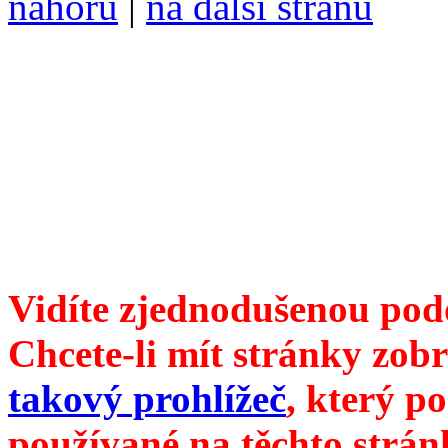
nahoru
|
na další stranu
Divoké víno 135/2025 vyšl
6099 ❖ samozvaný šéfreda
104 00 Praha 10, Hájek 88
redakce@divokevino.cz
vyjde 19. března 2025
Vidíte zjednodušenou pod
Chcete-li mít stránky zobr
takový prohlížeč
, který p
používané na těchto strán