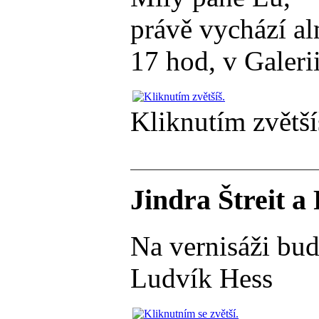
právě vychází al
17 hod, v Galeri
Kliknutím zvětší
Jindra Štreit a
Na vernisáži budu
Ludvík Hess