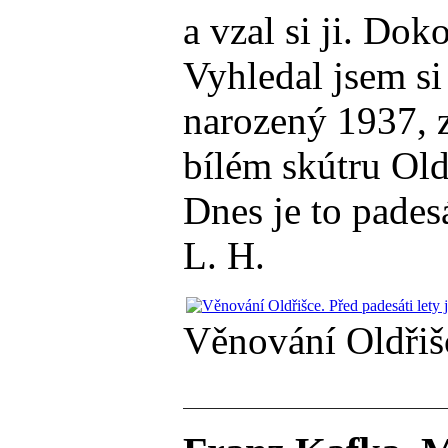
a vzal si ji. Dok
Vyhledal jsem si
narozený 1937, z
bílém skútru Old
Dnes je to padesá
L. H.
Věnování Oldřišce