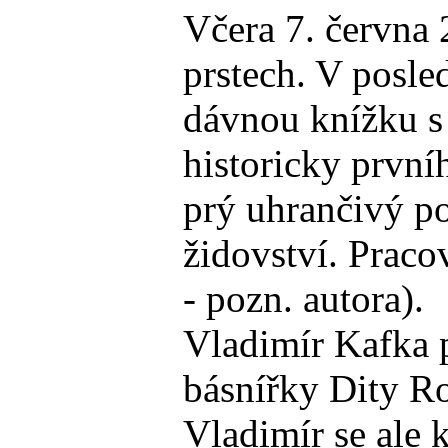
Včera 7. června 
prstech. V posle
dávnou knížku s 
historicky první
prý uhrančivý po
židovství. Praco
- pozn. autora).
Vladimír Kafka p
básnířky Dity Ro
Vladimír se ale 