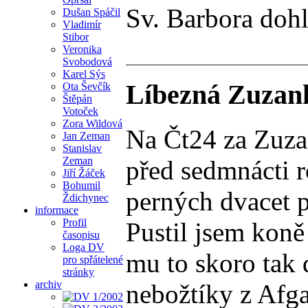
Sv. Barbora dohl
Dušan Spáčil
Vladimír
Stibor
Veronika
Svobodová
Karel Sýs
Líbezná Zuzank
Ota Ševčík
Štěpán
Votoček
Zora Wildová
Na Čt24 za Zuzan
Jan Zeman
Stanislav
Zeman
před sedmnácti r
Jiří Žáček
Bohumil
perných dvacet p
Ždichynec
informace
Profil
Pustil jsem koně
časopisu
Loga DV
mu to skoro tak 
pro spřátelené
stránky
archiv
nebožtíky z Afga