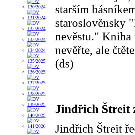
starším básníkem
staroslověnsky "
nevěstu." Kniha 
nevěřte, ale čtět
(ds)
Jindřich Štreit
Jindřich Štreit 