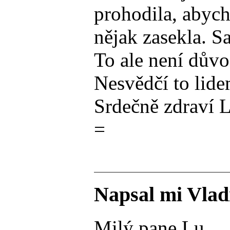
prohodila, abych
nějak zasekla. S
To ale není důvo
Nesvědčí to lide
Srdečně zdraví 
=
Napsal mi Vlad
Milý pane Lu,