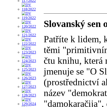
Slovanský sen 
Patříte k lidem,
těmi "primitivní
čtu knihu, která
jmenuje se "O Sl
(prostřednictví 
název "demokrat
"damokaračija", 