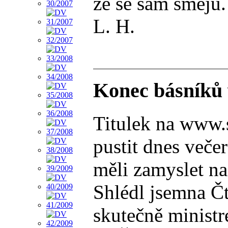
že se sám směju.
L. H.
Konec básníků 
Titulek na www.s
pustit dnes veče
měli zamyslet na
Shlédl jsemna Čt
skutečně minist