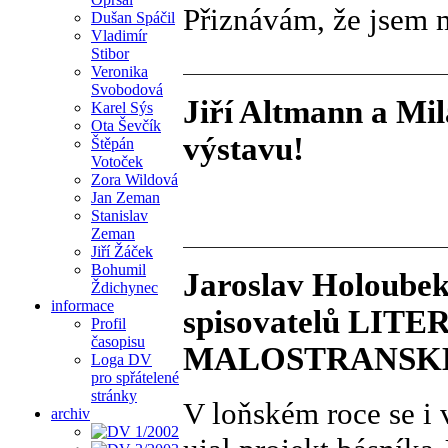
Přiznávám, že jsem 
Dušan Spáčil
Vladimír
Stibor
Veronika
Svobodová
Jiří Altmann a Mil
Karel Sýs
Ota Ševčík
výstavu!
Štěpán
Votoček
Zora Wildová
Jan Zeman
Stanislav
Zeman
Jiří Žáček
Bohumil
Jaroslav Holoubek
Ždichynec
informace
spisovatelů LI
Profil
časopisu
MALOSTRANSKÉ
Loga DV
pro spřátelené
stránky
V loňském roce se i v
archiv