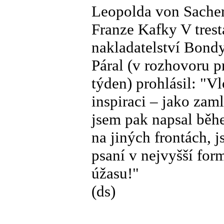
Leopolda von Sacher
Franze Kafky V tres
nakladatelství Bond
Páral (v rozhovoru pr
týden) prohlásil: "V
inspiraci – jako zam
jsem pak napsal běh
na jiných frontách, j
psaní v nejvyšší for
úžasu!"
(ds)