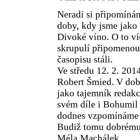
Neradi si připomínám
doby, kdy jsme jako 
Divoké víno. O to ví
skrupulí připomenou 
časopisu stáli.
Ve středu 12. 2. 201
Robert Šmied. V dobá
jako tajemník redak
svém díle i Bohumil 
dodnes vzpomínáme na
Budiž tomu dobrému
Méla Machálek