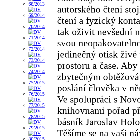
autorského čtení sto
čtení a fyzický konta
tak oživit nevšední m
svou neopakovatelno
jedinečný otisk živé
prostoru a čase. Aby
zbytečným obtěžován
poslání člověka v n
Ve spolupráci s Novo
knihovnami pořad při
básník Jaroslav Hol
Těšíme se na vaši ná