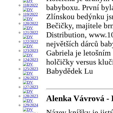
babyboxu. První byl
Zlínskou bedýnku jsm
Bečičky, majitele b
Distribution, www.1
největších dárců ba
Gabriela je letošním
holčičky versus kluč
Babydědek Lu
Alenka Vávrová - 
Název knížky je jist