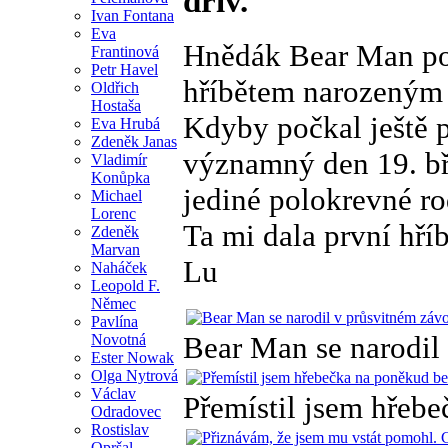
dřív.
Ivan Fontana
Eva
Hnědák Bear Man po 
Frantinová
Petr Havel
hříbětem narozeným
Oldřich
Hostaša
Kdyby počkal ještě p
Eva Hrubá
Zdeněk Janas
významný den 19. bř
Vladimír
Konůpka
jediné polokrevné ro
Michael
Lorenc
Ta mi dala první hří
Zdeněk
Marvan
Lu
Naháček
Leopold F.
Němec
Pavlína
Bear Man se narodil
Novotná
Ester Nowak
Olga Nytrová
Václav
Přemístil jsem hřebe
Odradovec
Rostislav
Opršal