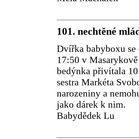
101. nechtěné mlá
Dvířka babyboxu se ot
17:50 v Masarykově 
bedýnka přivítala 101
sestra Markéta Svobo
narozeniny a nemohu
jako dárek k nim.
Babydědek Lu