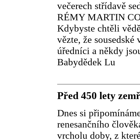
večerech střídavě se
RÉMY MARTIN COE
Kdybyste chtěli vědě
vězte, že sousedské
úředníci a někdy js
Babydědek Lu
Před 450 lety zem
Dnes si připomínáme
renesančního člověka
vrcholu doby, z kter