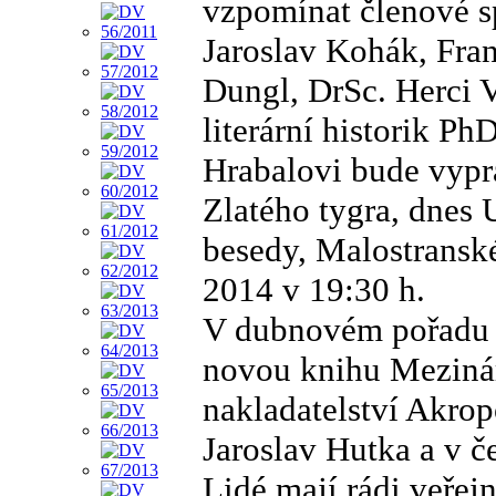
vzpomínat členové s
Jaroslav Kohák, Fran
Dungl, DrSc. Herci V
literární historik P
Hrabalovi bude vypr
Zlatého tygra, dnes 
besedy, Malostranské
2014 v 19:30 h.
V dubnovém pořadu p
novou knihu Mezinár
nakladatelství Akrop
Jaroslav Hutka a v č
Lidé mají rádi veřejn