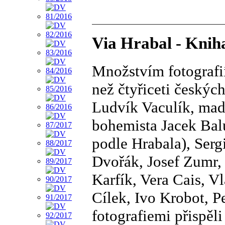
Via Hrabal - Knih
Množstvím fotografi
než čtyřiceti českýc
Ludvík Vaculík, maď
bohemista Jacek Bal
podle Hrabala), Serg
Dvořák, Josef Zumr,
Karfík, Vera Cais, V
Cílek, Ivo Krobot, P
fotografiemi přispě