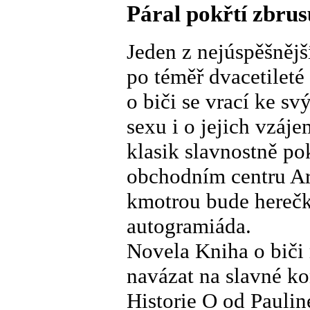
Páral pokřtí zbru
Jeden z nejúspěšnějš
po téměř dvacetilet
o biči se vrací ke 
sexu i o jejich vzá
klasik slavnostně po
obchodním centru Ar
kmotrou bude herečk
autogramiáda.
Novela Kniha o biči
navázat na slavné ko
Historie O od Pauli