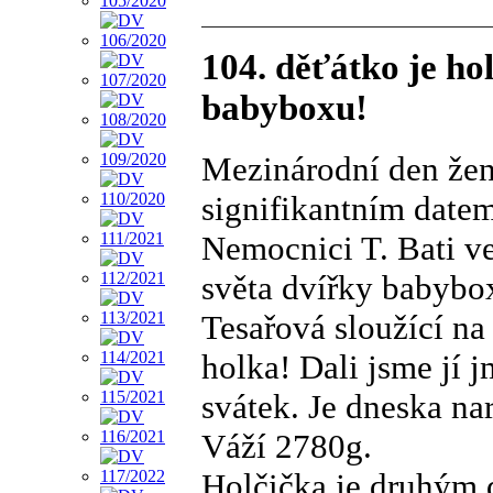
104. děťátko je ho
babyboxu!
Mezinárodní den žen 
signifikantním date
Nemocnici T. Bati ve
světa dvířky babybo
Tesařová sloužící na
holka! Dali jsme jí 
svátek. Je dneska na
Váží 2780g.
Holčička je druhým