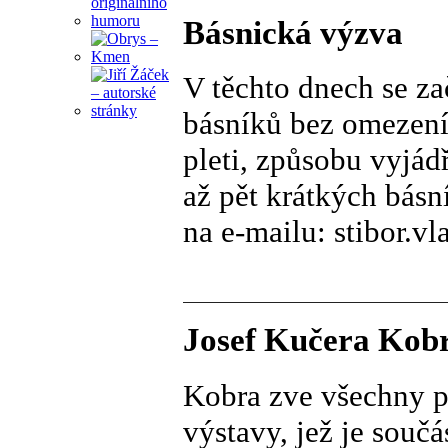
Básnická výzva
V těchto dnech se z
básníků bez omezení 
pleti, způsobu vyjádř
až pět krátkých básn
na e-mailu: stibor.
Josef Kučera Kobr
Kobra zve všechny př
výstavy, jež je souč