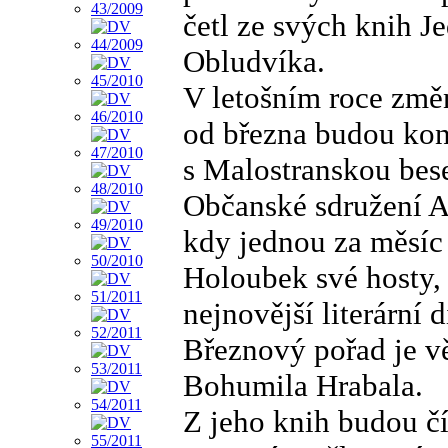
četl ze svých knih Je
Obludvíka.
V letošním roce změn
od března budou kon
s Malostranskou bese
Občanské sdružení Ar
kdy jednou za měsíc 
Holoubek své hosty, 
nejnovější literární d
Březnový pořad je 
Bohumila Hrabala.
Z jeho knih budou čí