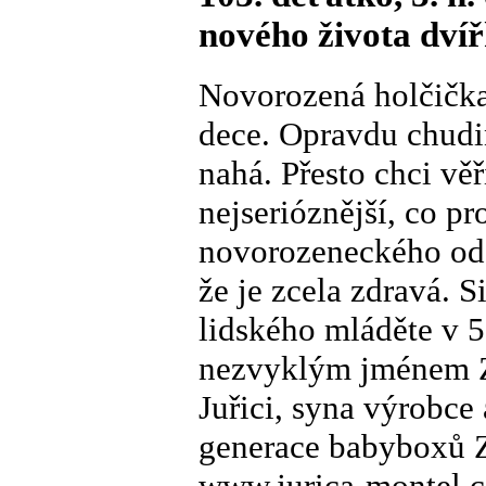
nového života dví
Novorozená holčička
dece. Opravdu chudin
nahá. Přesto chci věř
nejserióznější, co p
novorozeneckého odd
že je zcela zdravá. 
lidského mláděte v 
nezvyklým jménem Z
Juřici, syna výrobce
generace babyboxů Z
www.jurica-montel.c