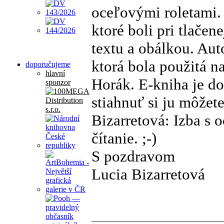
oceľovými roletami.
ktoré boli pri tlačen
textu a obálkou. Aut
ktorá bola použitá na
doporučujeme
hlavní
Horák. E-kniha je do
sponzor
stiahnuť si ju môžet
Bizarretová: Izba s 
čítanie. ;-)
S pozdravom
Lucia Bizarretová