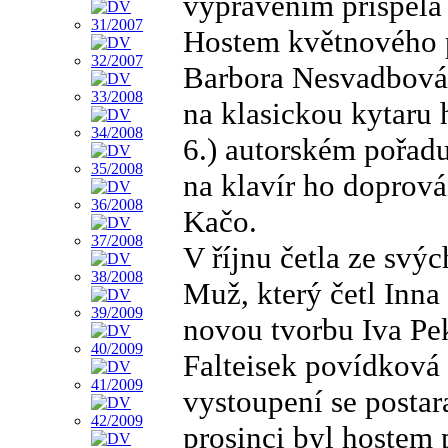
vyprávěním přispěla 
Hostem květnového p
Barbora Nesvadbová,
na klasickou kytaru
6.) autorském pořadu
na klavír ho doprov
Kačo.
V říjnu četla ze svý
Muž, který četl Inna
novou tvorbu Iva Pe
Falteisek povídková
vystoupení se postar
prosinci byl hostem 