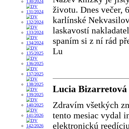
životu. Dnes večer, 6
karlínské Nekvasilov
laskavostí nakladate
spaním si z ní rád př
Lu
Lucia Bizarretová
Zdravím všetkých z
tento mesiac vydal 
elektronickú reedíci