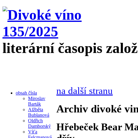
literární časopis zalo
na další stranu
obsah čísla
Miroslav
Barták
Archiv divoké vin
Alžběta
Bublanová
Oldřich
Hřebeček Bear Man 
Damborský
Víťa
Felcmanová