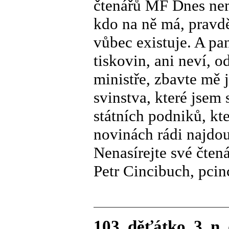
čtenářů MF Dnes nem
kdo na ně má, pravd
vůbec existuje. A pa
tiskovin, ani neví, o
ministře, zbavte mě 
svinstva, které jsem
státních podniků, kt
novinách rádi najdou
Nenasírejte své čten
Petr Cincibuch, pc
103. děťátko, 3. n