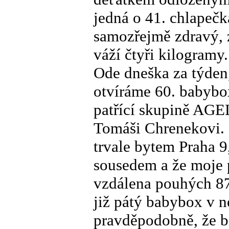
jedná o 41. chlapečk
samozřejmě zdravý, z
váží čtyři kilogramy.
Ode dneška za týden,
otvíráme 60. babybo
patřící skupině AGEL,
Tomáši Chrenekovi.
trvale bytem Praha 
sousedem a že moje 
vzdálena pouhých 87
již pátý babybox v 
pravděpodobně, že b