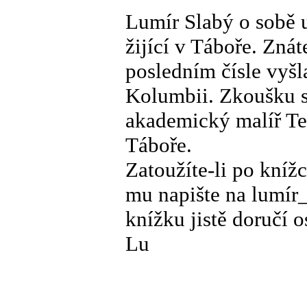
Lumír Slabý o sobě u
žijící v Táboře. Znát
posledním čísle vyšla
Kolumbii. Zkoušku si
akademický malíř Te
Táboře.
Zatoužíte-li po kníž
mu napište na lumí
knížku jistě doručí o
Lu