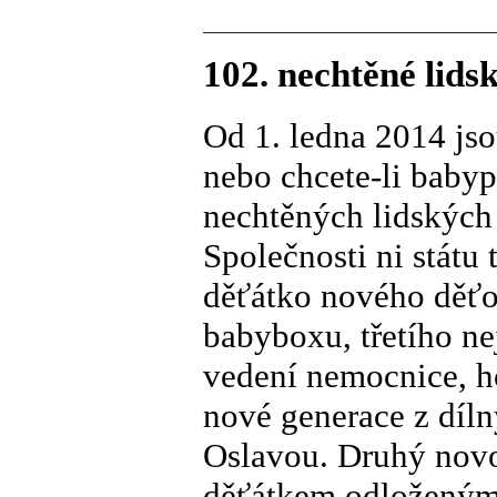
102. nechtěné lid
Od 1. ledna 2014 js
nebo chcete-li babyp
nechtěných lidských 
Společnosti ni státu 
děťátko nového děť
babyboxu, třetího ne
vedení nemocnice, ho
nové generace z dí
Oslavou. Druhý novo
děťátkem odloženým