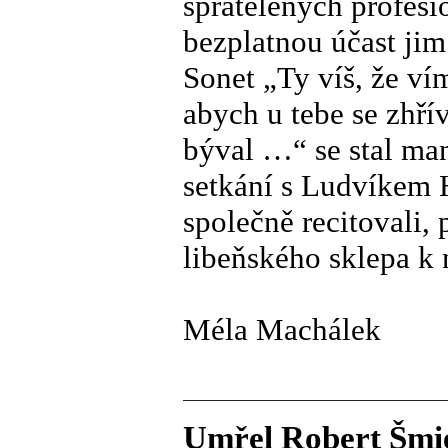
spřátelených profesio
bezplatnou účast jim
Sonet „Ty víš, že vím
abych u tebe se zhřív
býval …“ se stal man
setkání s Ludvíkem H
společně recitovali,
libeňského sklepa k
Méla Machálek
Umřel Robert Šmi