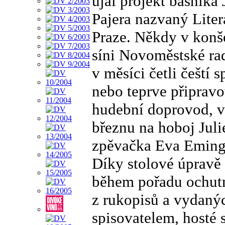
ujal projekt básníka
Pajera nazvaný Liter
Praze. Někdy v konše
síni Novoměstské rad
v měsíci četli čeští 
nebo teprve připravo
hudební doprovod, v 
březnu na hoboj Juli
zpěvačka Eva Eming
Díky stolové úpravě
během pořadu ochutná
z rukopisů a vydanýc
spisovatelem, hosté 