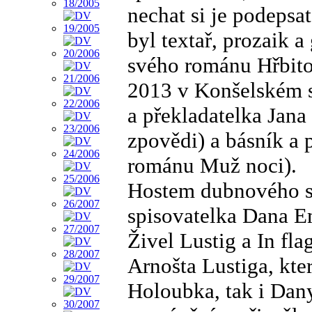
nechat si je podeps
byl textař, prozaik a
svého románu Hřbitov
2013 v Konšelském s
a překladatelka Jana
zpovědi) a básník a 
románu Muž noci).
Hostem dubnového se
spisovatelka Dana Em
Živel Lustig a In fl
Arnošta Lustiga, kt
Holoubka, tak i Dan