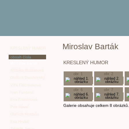
Miroslav Barták
KRESLENÝ HUMOR
obsah čísla
KRESLENÝ HUMOR
Miroslav Barták
Alžběta Bublanová
obr. 1
obr. 2
Oldřich Damborský
Víťa Felcmanová
obr. 6
obr. 7
Ivan Fontana
Eva Frantinová
Galerie obsahuje celkem 8 obrázků.
Petr Havel
Oldřich Hostaša
Eva Hrubá
Zdeněk Janas