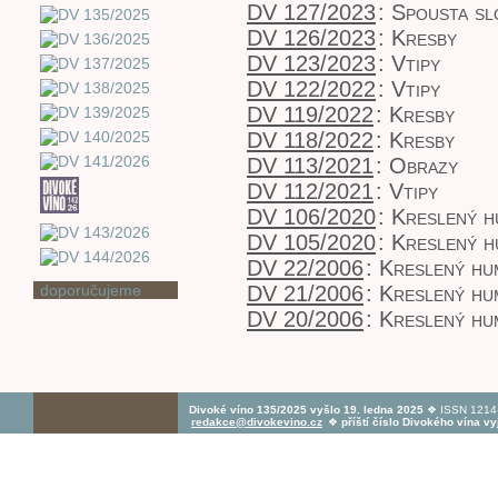
DV 127/2023
:
Spousta sl
DV 126/2023
:
Kresby
DV 123/2023
:
Vtipy
DV 122/2022
:
Vtipy
DV 119/2022
:
Kresby
DV 118/2022
:
Kresby
DV 113/2021
:
Obrazy
DV 112/2021
:
Vtipy
DV 106/2020
:
Kreslený 
DV 105/2020
:
Kreslený 
DV 22/2006
:
Kreslený hu
doporučujeme
DV 21/2006
:
Kreslený hu
DV 20/2006
:
Kreslený hu
Divoké víno 135/2025 vyšlo 19. ledna 2025
❖ ISSN 1214-
redakce@divokevino.cz
❖
příští číslo Divokého vína v