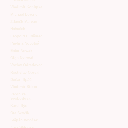
Vladimír Konůpka
Michael Lorenc
Zdeněk Marvan
Naháček
Leopold F. Němec
Pavlína Novotná
Ester Nowak
Olga Nytrová
Václav Odradovec
Rostislav Opršal
Dušan Spáčil
Vladimír Stibor
Veronika
Svobodová
Karel Sýs
Ota Ševčík
Štěpán Votoček
Zora Wildová