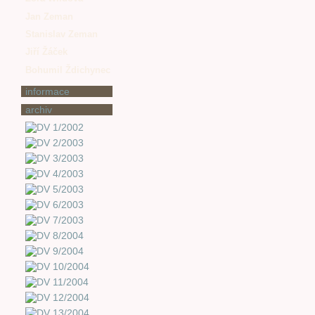
Jan Zeman
Stanislav Zeman
Jiří Žáček
Bohumil Ždichynec
informace
archiv