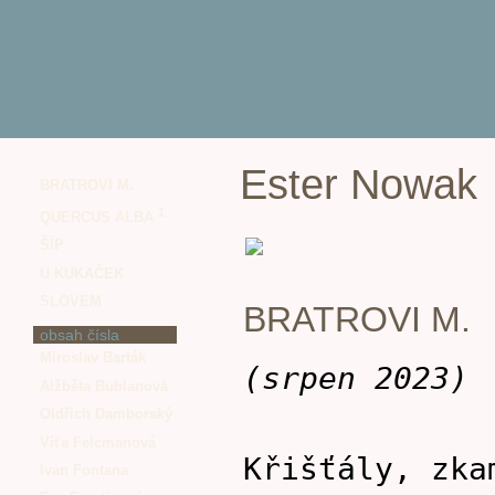
Ester Nowak
BRATROVI M.
1
QUERCUS ALBA
ŠÍP
U KUKAČEK
SLOVEM
BRATROVI M.
obsah čísla
Miroslav Barták
(srpen 2023)
Alžběta Bublanová
Oldřich Damborský
Víťa Felcmanová
Křišťály, zka
Ivan Fontana