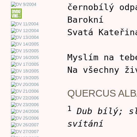
černobílý odp
Barokní
Svatá Kateřin
Myslím na teb
Na všechny ži
QUERCUS AL
1
Dub bílý; s
svítání