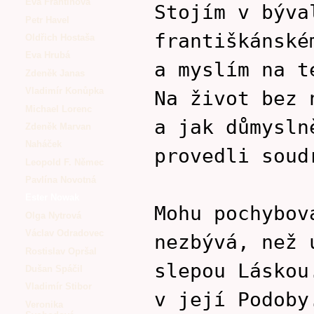
Eva Frantinová
Stojím v býva
Petr Havel
františkánské
Oldřich Hostaša
Eva Hrubá
a myslím na t
Zdeněk Janas
Vladimír Konůpka
Na život bez 
Michael Lorenc
a jak důmysln
Zdeněk Marvan
Naháček
provedli soud
Leopold F. Němec
Pavlína Novotná
Ester Nowak
Mohu pochybov
Olga Nytrová
Václav Odradovec
nezbývá, než 
Rostislav Opršal
slepou Láskou
Dušan Spáčil
Vladimír Stibor
v její Podoby
Veronika