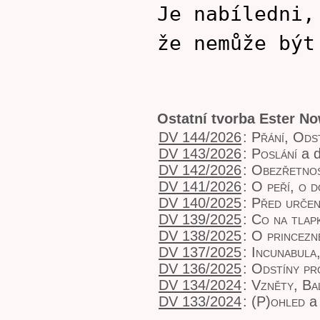
Je nabíledni,
že nemůže být
Ostatní tvorba Ester N
DV 144/2026
:
Přání, Ods
DV 143/2026
:
Poslání
a d
DV 142/2026
:
Obezřetno
DV 141/2026
:
O peří, o 
DV 140/2025
:
Před určen
DV 139/2025
:
Co na tlap
DV 138/2025
:
O princezn
DV 137/2025
:
Incunabula
DV 136/2025
:
Odstíny pr
DV 134/2024
:
Vzněty, Ba
DV 133/2024
:
(P)ohled
a 