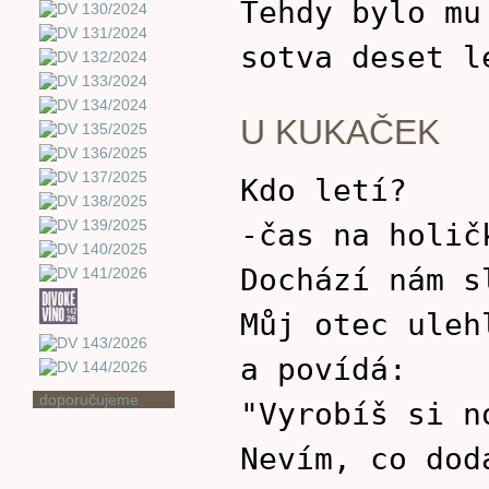
Tehdy bylo mu
sotva deset l
U KUKAČEK
Kdo letí?
-čas na holič
Dochází nám s
Můj otec uleh
a povídá:
doporučujeme
"Vyrobíš si n
Nevím, co dod