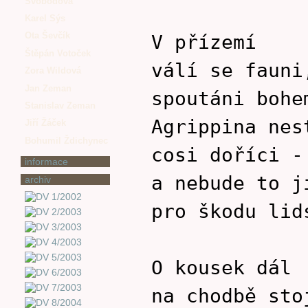
Svobodová
Karel Sýs
Ota Ševčík
V přízemí
Štěpán Votoček
válí se fauni
Zora Wildová
Jan Zeman
spoutáni bohe
Stanislav Zeman
Agrippina nes
Jiří Žáček
Bohumil Ždichynec
cosi doříci -
informace
a nebude to j
archiv
pro škodu lid
O kousek dál
na chodbě sto