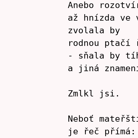
Anebo rozotví
až hnízda ve 
zvolala by
rodnou ptačí 
- sňala by tí
a jiná znamen
Zmlkl jsi.
Neboť mateřšt
je řeč přímá: