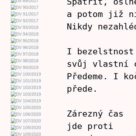
Spatřit, osln
a potom již n
Nikdy nezahlé
I bezelstnost
svůj vlastní 
Předeme. I ko
přede.
Zárezný čas
jde proti