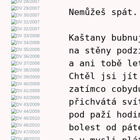
Nemůžeš spát.
Kaštany bubnu
na stěny podz
a ani tobě le
Chtěl jsi jít
zatímco cobyd
přichvátá sví
pod paží hodi
bolest od pát
a v mysli plá