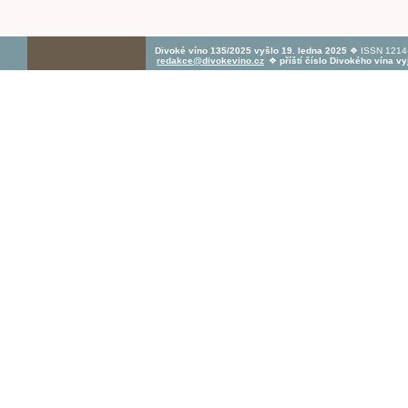
Divoké víno 135/2025 vyšlo 19. ledna 2025
❖ ISSN 1214-
redakce@divokevino.cz
❖
příští číslo Divokého vína v