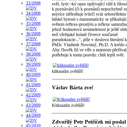
svět, lyric¬ký opus oplývající vůlí k filos
k poznávání (či k poznání) nepochybně z
nejvíce ztělesňuje tvůrčí svár sebereflektu¬
lidské bytosti s marasmaticky se přikulují
světem reflexe-prostým a reflexe samoz
jehož hodnotová nestmelenost je ještě obl
než všelijaké kulaté čtverce současné
pseudokracie...“, píše v doslovu literární k
PhDr. Vladimír Novotný, Ph.D. A krédo 
Aby člověk žil ve víře a nejenom přežíval
potřebuje k tomu pravdu: chtít lepší svět.
kliknutím zvětšíš!
Václav Bárta zve!
Kliknutím zvětšíš!
Zdvořilý Petr Petříček mi poslal 