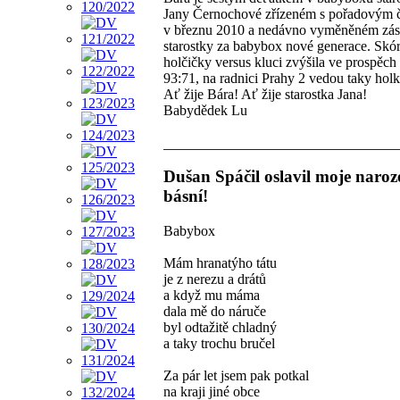
Jany Černochové zřízeném s pořadovým 
v březnu 2010 a nedávno vyměněném zá
starostky za babybox nové generace. Skó
holčičky versus kluci zvýšila ve prospěch
93:71, na radnici Prahy 2 vedou taky holk
Ať žije Bára! Ať žije starostka Jana!
Babydědek Lu
Dušan Spáčil oslavil moje naroz
básní!
Babybox
Mám hranatýho tátu
je z nerezu a drátů
a když mu máma
dala mě do náruče
byl odtažitě chladný
a taky trochu bručel
Za pár let jsem pak potkal
na kraji jiné obce