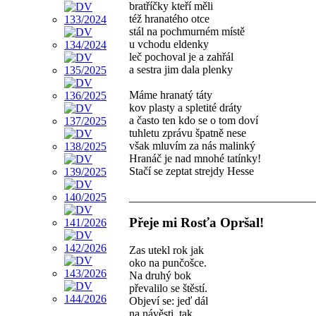
bratříčky kteří měli
též hranatého otce
stál na pochmurném místě
u vchodu eldenky
leč pochoval je a zahřál
a sestra jim dala plenky
Máme hranatý táty
kov plasty a spletité dráty
a často ten kdo se o tom doví
tuhletu zprávu špatně nese
však mluvím za nás malinký
Hranáč je nad mnohé tatínky!
Stačí se zeptat strejdy Hesse
Přeje mi Rosťa Opršal!
Zas utekl rok jak
oko na punčošce.
Na druhý bok
převalilo se štěstí.
Objeví se: jeď dál
na návěsti, tak