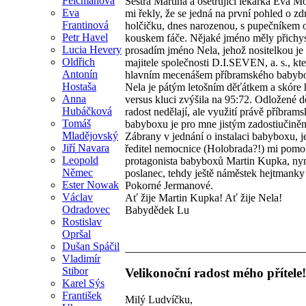
Felcmanová
Sestra Martina a ošetřující lékařka Eva 
Eva
mi řekly, že se jedná na první pohled o z
Frantinová
holčičku, dnes narozenou, s pupečníkem 
Petr Havel
kouskem fáče. Nějaké jméno měly přichys
Lucia Hevery
prosadím jméno Nela, jehož nositelkou je
Oldřich
majitele společnosti D.I.SEVEN, a. s., kte
Antonín
hlavním mecenášem příbramského babyb
Hostaša
Nela je pátým letošním děťátkem a skóre 
Anna
versus kluci zvýšila na 95:72. Odložené d
Hubáčková
radost nedělají, ale využití právě příbram
Tomáš
babyboxu je pro mne jistým zadostiučině
Mladějovský
Zábrany v jednání o instalaci babyboxu, j
Jiří Navara
ředitel nemocnice (Holobrada?!) mi pomoh
Leopold
protagonista babyboxů Martin Kupka, ny
Němec
poslanec, tehdy ještě náměstek hejtmanky
Ester Nowak
Pokorné Jermanové.
Václav
Ať žije Martin Kupka! Ať žije Nela!
Odradovec
Babydědek Lu
Rostislav
Opršal
Dušan Spáčil
Vladimír
Stibor
Velikonoční radost mého přítele!
Karel Sýs
František
Milý Ludvíčku,