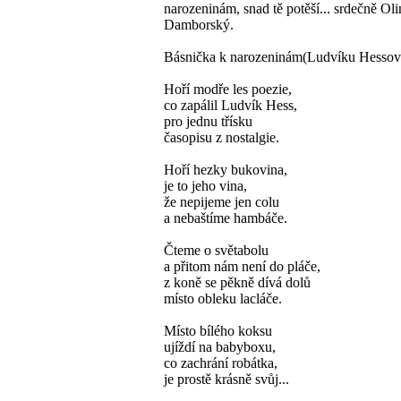
narozeninám, snad tě potěší... srdečně Oli
Damborský.
Básnička k narozeninám(Ludvíku Hessov
Hoří modře les poezie,
co zapálil Ludvík Hess,
pro jednu třísku
časopisu z nostalgie.
Hoří hezky bukovina,
je to jeho vina,
že nepijeme jen colu
a nebaštíme hambáče.
Čteme o světabolu
a přitom nám není do pláče,
z koně se pěkně dívá dolů
místo obleku lacláče.
Místo bílého koksu
ujíždí na babyboxu,
co zachrání robátka,
je prostě krásně svůj...