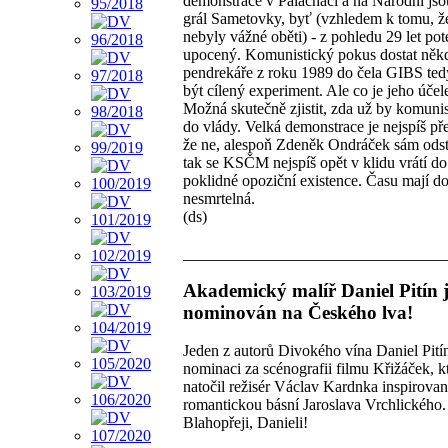
demonstrace v Palacháči a na Národní jso
grál Sametovky, byť (vzhledem k tomu, že
nebyly vážné oběti) - z pohledu 29 let pot
upocený. Komunistický pokus dostat něk
pendrekáře z roku 1989 do čela GIBS ted
být cílený experiment. Ale co je jeho úče
Možná skutečně zjistit, zda už by komuni
do vlády. Velká demonstrace je nejspíš př
že ne, alespoň Zdeněk Ondráček sám odst
tak se KSČM nejspíš opět v klidu vrátí do
poklidné opoziční existence. Času mají dos
nesmrtelná.
(ds)
Akademický malíř Daniel Pitín 
nominován na Českého lva!
Jeden z autorů Divokého vína Daniel Pitín
nominaci za scénografii filmu Křižáček, k
natočil režisér Václav Kardnka inspirova
romantickou básní Jaroslava Vrchlického.
Blahopřeji, Danieli!