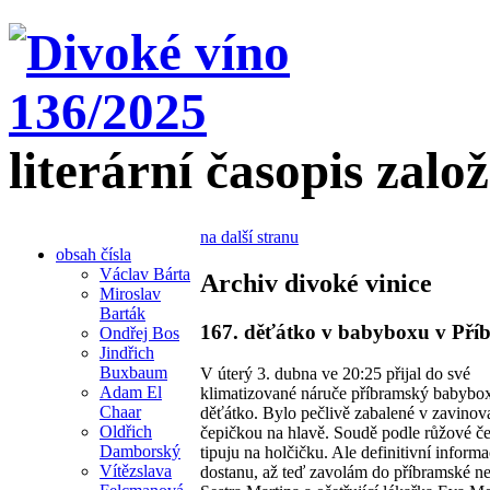
literární časopis zalo
na další stranu
obsah čísla
Václav Bárta
Archiv divoké vinice
Miroslav
Barták
167. děťátko v babyboxu v Pří
Ondřej Bos
Jindřich
Buxbaum
V úterý 3. dubna ve 20:25 přijal do své
Adam El
klimatizované náruče příbramský babybox 
Chaar
děťátko. Bylo pečlivě zabalené v zavinov
Oldřich
čepičkou na hlavě. Soudě podle růžové č
Damborský
tipuju na holčičku. Ale definitivní informa
Vítězslava
dostanu, až teď zavolám do příbramské n