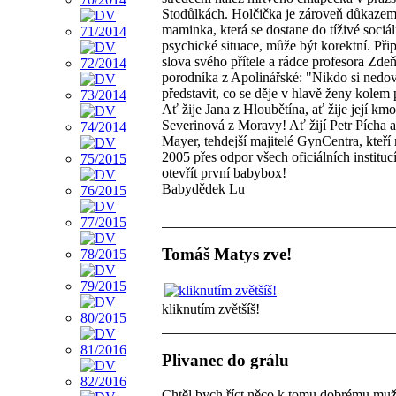
Stodůlkách. Holčička je zároveň důkazem,
maminka, která se dostane do tíživé sociál
psychické situace, může být korektní. Př
slova svého přítele a rádce profesora Zde
porodníka z Apolinářské: "Nikdo si ned
představit, co se děje v hlavě ženy kolem
Ať žije Jana z Hloubětína, ať žije její kmo
Severinová z Moravy! Ať žijí Petr Pícha 
Mayer, tehdejší majitelé GynCentra, kteří
2005 přes odpor všech oficiálních instituc
otevřít první babybox!
Babydědek Lu
Tomáš Matys zve!
kliknutím zvětšíš!
Plivanec do grálu
Chtěl bych říct něco k tomu dobrému muž