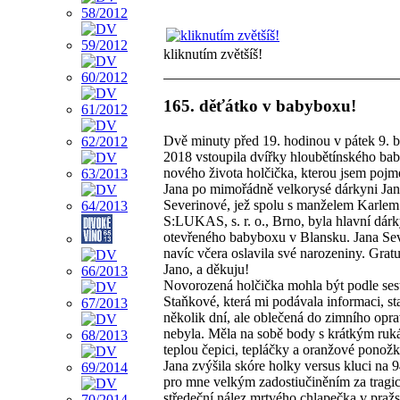
kliknutím zvětšíš!
165. děťátko v babyboxu!
Dvě minuty před 19. hodinou v pátek 9. 
2018 vstoupila dvířky hloubětínského ba
nového života holčička, kterou jsem poj
Jana po mimořádně velkorysé dárkyni Ja
Severinové, jež spolu s manželem Karlem
S:LUKAS, s. r. o., Brno, byla hlavní dárk
otevřeného babyboxu v Blansku. Jana Se
navíc včera oslavila své narozeniny. Gratu
Jano, a děkuju!
Novorozená holčička mohla být podle ses
Staňkové, která mi podávala informaci, sta
několik dní, ale oblečená do zimního opr
nebyla. Měla na sobě body s krátkým ru
teplou čepici, tepláčky a oranžové ponožk
Jana zvýšila skóre holky versus kluci na 9
pro mne velkým zadostiučiněním za tragi
středeční nález mrtvého chlapečka v praž