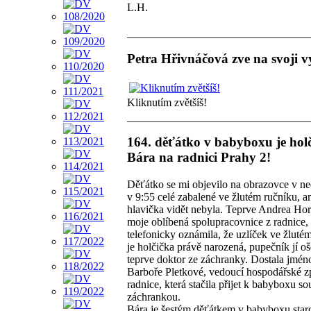
L.H.
Petra Hřivnáčová zve na svoji v
Kliknutím zvětšíš!
164. děťátko v babyboxu je hol
Bára na radnici Prahy 2!
Děťátko se mi objevilo na obrazovce v ne
v 9:55 celé zabalené ve žlutém ručníku, a
hlavička vidět nebyla. Teprve Andrea Ho
moje oblíbená spolupracovnice z radnice,
telefonicky oznámila, že uzlíček ve žluté
je holčička právě narozená, pupečník jí oše
teprve doktor ze záchranky. Dostala jmén
Barboře Pletkové, vedoucí hospodářské z
radnice, která stačila přijet k babyboxu s
záchrankou.
Bára je šestým děťátkem v babyboxu star