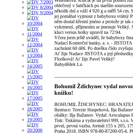
Widenková. Klučík je na první pohled zdr
oblečený v šatičkách po starším sourozen
několik dní a váží 4 920 g a měří 54 cm. 
jej pomáhal vyjmout z babyboxu vrátný P
něm dostal křestní jméno a protože je tak
vykrmený, příjmením se jmenuje Veliký. 
kluci versus holky upravil na 72:94.
Včera jsem ještě uváděl, že babyboxy fi
Nadací Komerční banky, a. s. - JISTOT
zachránit 60 dětí. Po dnešku číslo zvyšuju
Ať žije Nadace JISTOTA a její předsedk
Floríková! Ať žije Pavel Veliký!
Babydědek Lu
Bohumil Ždichynec vydal novo
knížku!
BOHUMIL ŽDICHYNEC: HRANATEJ
Ilustrace: Terezie Haspeková, Ilja Bažan
obálky: Ilja Bažanov. Vydal: Aesculapus 
Tisk: Tiskárna a vydavatelství 999, s.r.o.
první, pevná vazba, formát 155 x 205, 175
Praha 2018. ISBN 978-80-87200-05-6. P