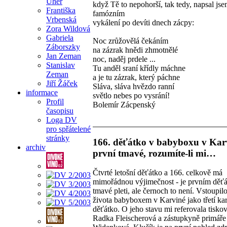
Uher
když Tě to nepohorší, tak tedy, napsal jse
Františka
famózním
Vrbenská
vykálení po devíti dnech zácpy:
Zora Wildová
Gabriela
Noc zrůžovělá čekáním
Záborszky
na zázrak hnědi zhmotnělé
Jan Zeman
noc, naděj prdele ...
Stanislav
Tu anděl sraní křídly máchne
Zeman
a je tu zázrak, který páchne
Jiří Žáček
Sláva, sláva hvězdo ranní
informace
světlo nebes po vysrání!
Profil
Bolemír Zácpenský
časopisu
Loga DV
pro spřátelené
stránky
166. děťátko v babyboxu v Karv
archiv
první tmavé, rozumíte-li mi…
Čtvrté letošní děťátko a 166. celkově má
mimořádnou výjimečnost - je prvním děť
tmavé pleti, ale černoch to není. Vstoupil
života babyboxem v Karviné jako třetí ka
děťátko. O jeho stavu mi referovala tisko
Radka Fleischerová a zástupkyně primáře