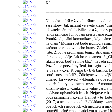
Kč.
-----------------------------------------------------
-----------------------------------------------------
Nejpodstatnější v životě tušíme, nevidíme
zase stopy. Jak nalézat ve světě krásu? Js
uživatelé předmětů civilizace a žijeme v pr
jehož principu fungování přestáváme roz
Pomůže digitální komunikace, kdy máme 
na dlani? Možná svět bude jedinou vesnic
začnou se zaoblovat jeho hrany. Zdaleka t
jisté. Život je prolínáním témat, střídáním 
chronologie děje. Jak ho zaznamenat? „Č
říkám srdci, buď ve mně blíž“, nabádá aut
Poznání je poezií myšlení, ima¬ginativní
je trvalá výzva. K čemu by byli básníci, 
současnosti mlčeli? „Ždichyncova novější
umělec¬ká výpověď vyklenula ve dvě roz
do určité míry a v jistém smyslu až monu
knižní syntézy, vznikající z valné části v 
nedávno uplynulých letech. Nejprve v bá
opus příznačně nazvaný Hamlet v te¬kut
(2017) a nedlouho poté předkládaný svaz
poetických i nepoetických meditací a max
souměři¬telně emblematickým názvem Hr