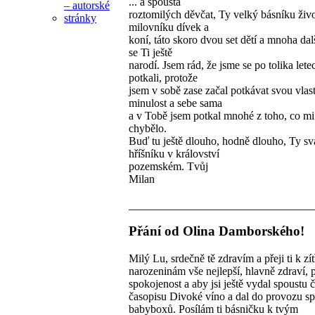
... a spousta
roztomilých děvčat, Ty velký básníku živo
milovníku dívek a
koní, táto skoro dvou set dětí a mnoha dal
se Ti ještě
narodí. Jsem rád, že jsme se po tolika lete
potkali, protože
jsem v sobě zase začal potkávat svou vlas
minulost a sebe sama
a v Tobě jsem potkal mnohé z toho, co mi
chybělo.
Buď tu ještě dlouho, hodně dlouho, Ty sv
hříšníku v království
pozemském. Tvůj
Milan
Přání od Olina Damborského!
Milý Lu, srdečně tě zdravím a přeji ti k zí
narozeninám vše nejlepší, hlavně zdraví,
spokojenost a aby jsi ještě vydal spoustu č
časopisu Divoké víno a dal do provozu s
babyboxů. Posílám ti básničku k tvým