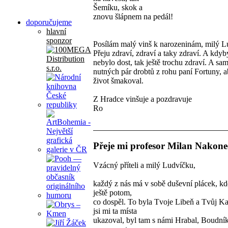
Šemíku, skok a
znovu šlápnem na pedál!
doporučujeme
hlavní
sponzor
Posílám malý vinš k narozeninám, milý Lu
Přeju zdraví, zdraví a taky zdraví. A kdyb
nebylo dost, tak ještě trochu zdraví. A s
nutných pár drobtů z rohu paní Fortuny, a
život šmakoval.
Z Hradce vinšuje a pozdravuje
Ro
Přeje mi profesor Milan Nakone
Vzácný příteli a milý Ludvíčku,
každý z nás má v sobě duševní plácek, kd
ještě potom,
co dospěl. To byla Tvoje Libeň a Tvůj Ka
jsi mi ta místa
ukazoval, byl tam s námi Hrabal, Boudní