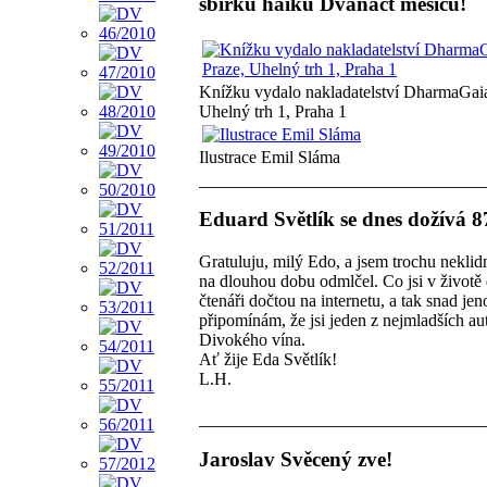
sbírku haiku Dvanáct měsíců!
Knížku vydalo nakladatelství DharmaGaia
Uhelný trh 1, Praha 1
Ilustrace Emil Sláma
Eduard Světlík se dnes dožívá 87
Gratuluju, milý Edo, a jsem trochu neklid
na dlouhou dobu odmlčel. Co jsi v životě 
čtenáři dočtou na internetu, a tak snad je
připomínám, že jsi jeden z nejmladších au
Divokého vína.
Ať žije Eda Světlík!
L.H.
Jaroslav Svěcený zve!