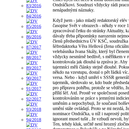
Ondráčkovi. Soudruzi vždycky rádi pracov
nenápadnými náznaky.
Když jsem - jako mladý redaktorský elév 
časopise Svět v obrazech - někdy v roce 
zpracovával četku do stránky Aktuality, k
dávaly třeba připomínky narozenin nejmo
členů předsednictva ÚV KSČ, soudružka
šéfredaktorka Věra Hellová (žena oficiáln
velebásníka Ivana Skály, který byl člene
vždycky nesmírně bedlivě, s měřítkem v r
kontrolovala jak dlouhá ta zpráva je. Aby 
tajemníci měli články stejně dlouhé. Poku
někdo na vzestupu, dostal o pět řádků víc.
versa. Nebo - když umřel v SSSR generál
tajemník, sledovalo se, kdo bude předsed
pro přípravu pohřbu, protože se vědělo, že
příští šéf. Atd. Prostě ve společnosti posed
kontrolováním se práce s jemnými indiciem
uměním a nepochybuji, že současní bolšev
umění stále ovládají. Proto se mi nezdá, ž
nominace Ondráčka, u níž i naprostý poli
ignorant musel tušit , že vzbudí nevoli, byl
Ten, tehdy kluk, určitě není hrozný zločin