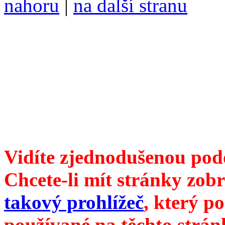
nahoru
|
na další stranu
Divoké víno 136/2025 vyšl
ISSN 1214-6099 ❖ samozva
104 00 Praha 10, Hájek 88
redakce@divokevino.cz
vyjde 19. května 2025
Vidíte zjednodušenou pod
Chcete-li mít stránky zobr
takový prohlížeč
, který p
používané na těchto strán