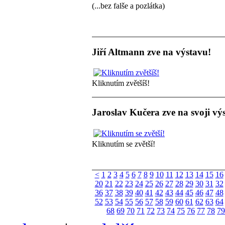
(...bez falše a pozlátka)
Jiří Altmann zve na výstavu!
Kliknutím zvětšíš!
Jaroslav Kučera zve na svoji vý
Kliknutím se zvětší!
<
1
2
3
4
5
6
7
8
9
10
11
12
13
14
15
16
20
21
22
23
24
25
26
27
28
29
30
31
32
36
37
38
39
40
41
42
43
44
45
46
47
48
52
53
54
55
56
57
58
59
60
61
62
63
64
68
69
70
71
72
73
74
75
76
77
78
79