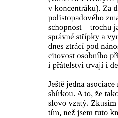
v koncentráku). Za d
polistopadového zma
schopnost – trochu j
správné střípky a vy
dnes ztrácí pod náno
citovost osobního př
i přátelství trvají i d
Ještě jedna asociace
sbírkou. A to, že ta
slovo vzatý. Zkusím 
tím, než jsem tuto k