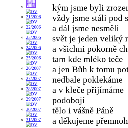
kým jsme byli zroze
vždy jsme stáli pod 
a dál jsme nesměli
svět je jeden veliký 
a všichni pokorně c
tam kde mléko teče
a jen Bůh k tomu po
nedbale poklekáme
a v kleče přijímáme
podobojí
tělo i vášně Páně
a děkujeme přemnoh