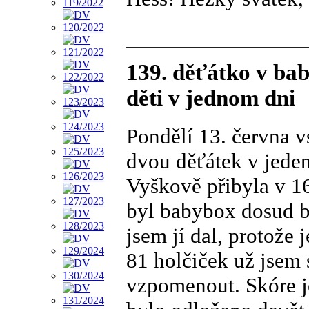
139. děťátko v ba
děti v jednom dni
Pondělí 13. června 
dvou děťátek v jede
Vyškově přibyla v 1
byl babybox dosud b
jsem jí dal, protože
81 holčiček už jsem 
vzpomenout. Skóre j