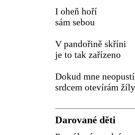
I oheň hoří
sám sebou
V pandořině skříni
je to tak zařízeno
Dokud mne neopustí 
srdcem otevírám žíl
Darované děti