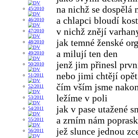
na nichž se dospělá 
a chlapci bloudí kos
v nichž znějí varhan
jak temné ženské or
a milují ten den
jenž jim přinesl první
nebo jimi chtějí opět
čím vším jsme nakon
ležíme v poli
jak v pase utažené s
a zrním nám poprask
jež slunce jednou zc