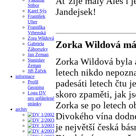
Ať žije malý Aleš i j
Stibor
Jandejsek!
Karel Sýs
František
Uher
Františka
Vrbenská
Zora Wildová
Zorka Wildová má
Gabriela
Záborszky
Jan Zeman
Zorka Wildová byla a
Stanislav
Zeman
letech nikdo nepoznal
Jiří Žáček
informace
padesáti letech čtu 
Profil
časopisu
skoro zpaměti, jak j
Loga DV
pro spřátelené
Zorka se po letech o
stránky
archiv
Divokého vína dodne
je největší česká básn