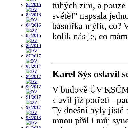
tuhých zim, a pouze 
světě!" napsala jedn
básnířka mýlit, co? V
kolik nás je, co má
Karel Sýs oslavil 
V budově ÚV KSČM v
slavil již potřetí - 
Ty dnešní byly jistě 
mnou přál i můj syne