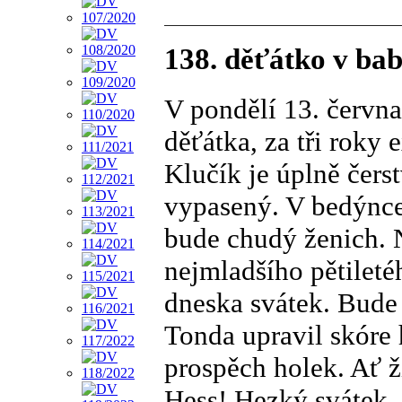
138. děťátko v ba
V pondělí 13. června
děťátka, za tři roky 
Klučík je úplně čers
vypasený. V bedýnce 
bude chudý ženich. 
nejmladšího pětileté
dneska svátek. Bude 
Tonda upravil skóre 
prospěch holek. Ať 
Hess! Hezký svátek, 