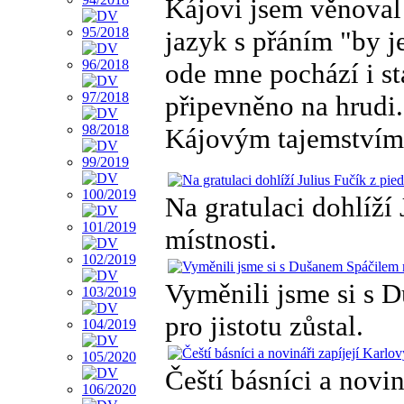
Kájovi jsem věnoval 
jazyk s přáním "by j
ode mne pochází i st
připevněno na hrudi
Kájovým tajemstvím.
Na gratulaci dohlíží 
místnosti.
Vyměnili jsme si s 
pro jistotu zůstal.
Čeští básníci a novin