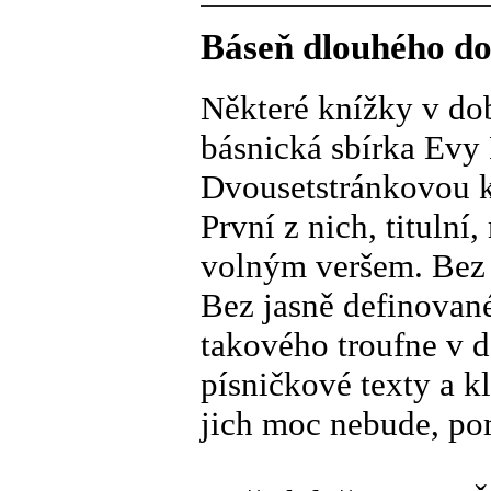
Báseň dlouhého do
Některé knížky v do
básnická sbírka Evy
Dvousetstránkovou kn
První z nich, titulní
volným veršem. Bez j
Bez jasně definované
takového troufne v d
písničkové texty a k
jich moc nebude, po