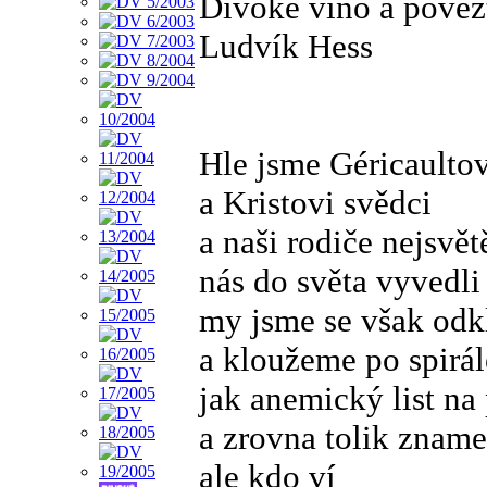
Divoké víno a povězt
Ludvík Hess
Hle jsme Géricaulto
a Kristovi svědci
a naši rodiče nejsvět
nás do světa vyvedli
my jsme se však odkl
a kloužeme po spirá
jak anemický list n
a zrovna tolik znam
ale kdo ví