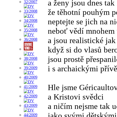
a ženy jsou dnes tak 
že těhotní pouhým 
neptejte se jich na ni
neboť vědí mnohem 
a jsou realistické j
když si do vlasů ber
jsou prostě přespanil
i s archaickými přív
Hle jsme Géricaulto
a Kristovi svědci
a ničím nejsme tak 
jako svými dětskými 