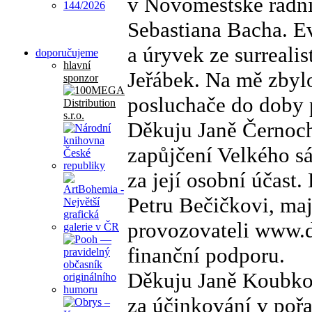
v Novoměstské radni
Sebastiana Bacha. E
a úryvek ze surrealis
doporučujeme
hlavní
Jeřábek. Na mě zbyl
sponzor
posluchače do doby p
Děkuju Janě Černocho
zapůjčení Velkého s
za její osobní účas
Petru Bečičkovi, ma
provozovateli www.d
finanční podporu.
Děkuju Janě Koubkov
za účinkování v poř