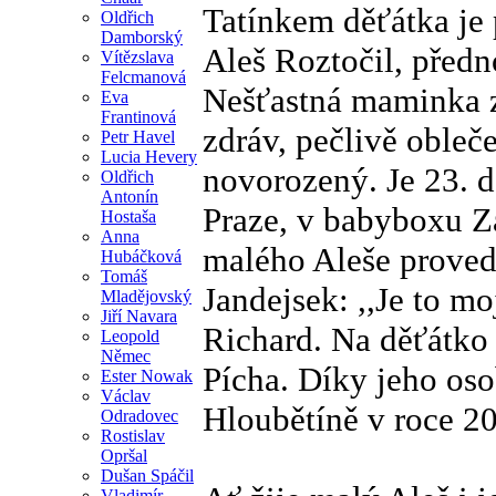
Tatínkem děťátka je
Oldřich
Damborský
Aleš Roztočil, předn
Vítězslava
Felcmanová
Nešťastná maminka z
Eva
Frantinová
zdráv, pečlivě obleč
Petr Havel
Lucia Hevery
novorozený. Je 23. 
Oldřich
Antonín
Praze, v babyboxu Za
Hostaša
Anna
malého Aleše proved
Hubáčková
Tomáš
Jandejsek: ,,Je to m
Mladějovský
Jiří Navara
Richard. Na děťátko 
Leopold
Němec
Pícha. Díky jeho oso
Ester Nowak
Václav
Hloubětíně v roce 20
Odradovec
Rostislav
Opršal
Dušan Spáčil
Vladimír