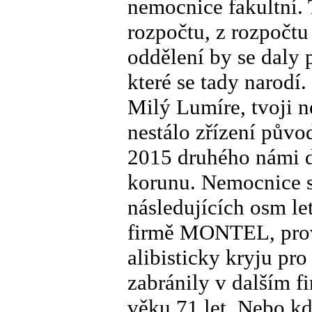
nemocnice fakultní. 
rozpočtu, z rozpočtu
oddělení by se daly p
které se tady narodí.
Milý Lumíre, tvoji 
nestálo zřízení pův
2015 druhého námi 
korunu. Nemocnice s
následujících osm le
firmě MONTEL, prová
alibisticky kryju pro
zabránily v dalším f
věku 71 let. Nebo k