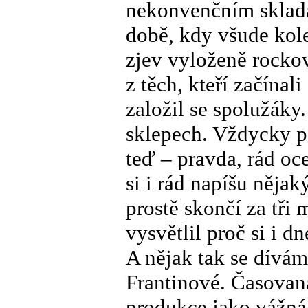
nekonvenčním skladat
době, kdy všude kole
zjev vyloženě rocko
z těch, kteří začínal
založil se spolužáky
sklepech. Vždycky po
teď – pravda, rád o
si i rád napíšu něja
prostě skončí za tři 
vysvětlil proč si i 
A nějak tak se dívám
Frantinové. Časovaná
produkce jako vážná 