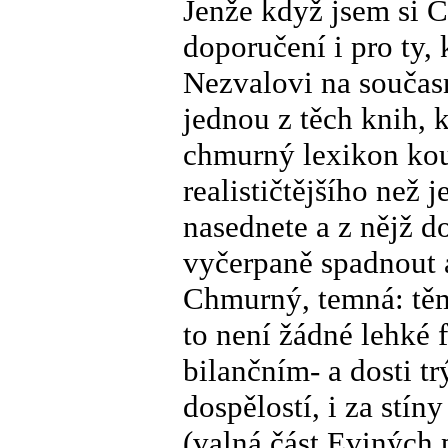
Jenže když jsem si Č
doporučení i pro ty, 
Nezvalovi na současn
jednou z těch knih, 
chmurný lexikon ko
realističtějšího než 
nasednete a z nějž do
vyčerpaně spadnout 
Chmurný, temná: těm
to není žádné lehké f
bilančním- a dosti t
dospělostí, i za stín
(valná část Eviných 