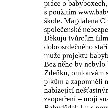
práce o babyboxech, 
s použitím www.baby
škole. Magdalena C
společenské nebezpeč
Děkuju tvůrcům filmu
dobrosrdečného staří
muže projektu babyb
Bez něho by nebylo 
Zdeňku, omlouvám se
plkům a zapomněli n
nabízející nešťastn
zaopatření – moji sn
Babydědek Lu s použ