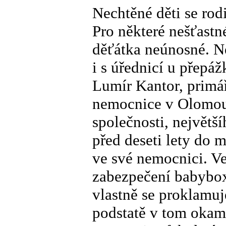
Nechtěné děti se rodi
Pro některé nešťastn
děťátka neúnosné. Ne
i s úřednicí u přepáž
Lumír Kantor, primá
nemocnice v Olomouc
společnosti, největš
před deseti lety do
ve své nemocnici. Ve
zabezpečení babybox
vlastně se proklamuj
podstatě v tom okam