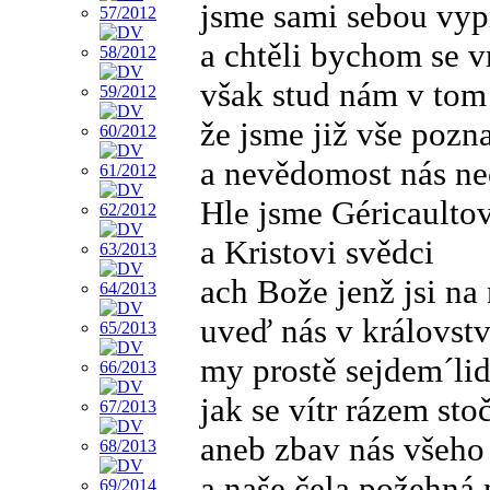
jsme sami sebou vyp
a chtěli bychom se v
však stud nám v tom
že jsme již vše pozna
a nevědomost nás ne
Hle jsme Géricaultov
a Kristovi svědci
ach Bože jenž jsi na
uveď nás v královstv
my prostě sejdem´lid
jak se vítr rázem stoč
aneb zbav nás všeho
a naše čela požehná