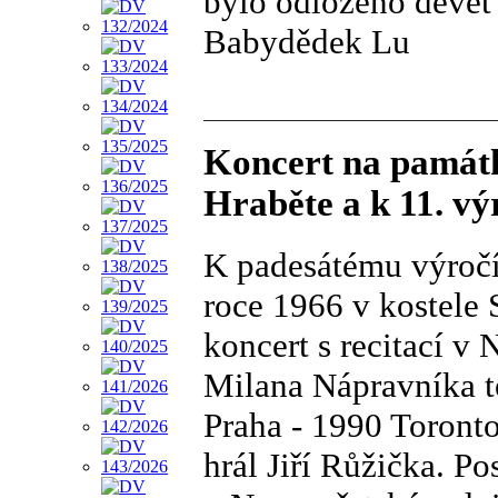
bylo odloženo devět 
Babydědek Lu
Koncert na památ
Hraběte a k 11. vý
K padesátému výročí
roce 1966 v kostele 
koncert s recitací v
Milana Nápravníka t
Praha - 1990 Toront
hrál Jiří Růžička. Po