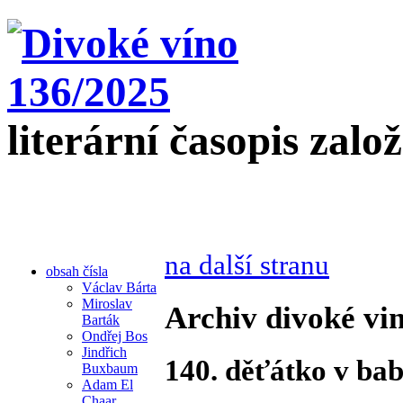
literární časopis zalo
na další stranu
obsah čísla
Václav Bárta
Miroslav
Archiv divoké vin
Barták
Ondřej Bos
Jindřich
140. děťátko v ba
Buxbaum
Adam El
Chaar