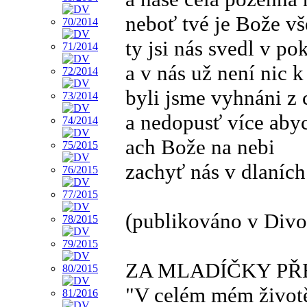
neboť tvé je Bože vš
ty jsi nás svedl v po
a v nás už není nic 
byli jsme vyhnáni z 
a nedopusť více aby
ach Bože na nebi
zachyť nás v dlaníc
(publikováno v Divo
ZA MLADÍČKY PŘE
"V celém mém životě 