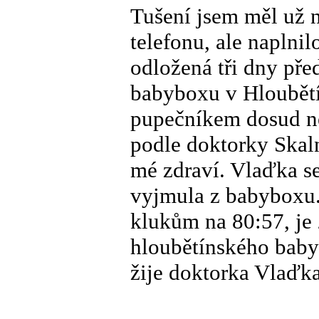
Tušení jsem měl už 
telefonu, ale naplnil
odložená tři dny př
babyboxu v Hloubětí
pupečníkem dosud n
podle doktorky Skaln
mé zdraví. Vlaďka se
vyjmula z babyboxu.
klukům na 80:57, je 
hloubětínského baby
žije doktorka Vlaďk