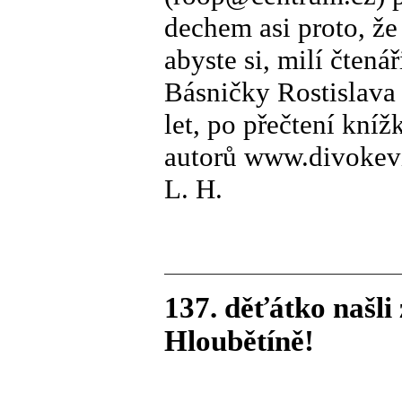
dechem asi proto, že
abyste si, milí čtenář
Básničky Rostislava
let, po přečtení kníž
autorů www.divokev
L. H.
137. děťátko našli
Hloubětíně!