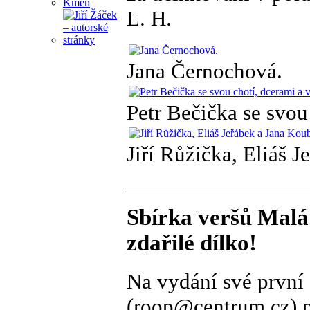
L. H.
Jana Černochová.
Petr Bečička se svou
Jiří Růžička, Eliáš 
Sbírka veršů Malá 
zdařilé dílko!
Na vydání své první 
(roop@centrum.cz) po