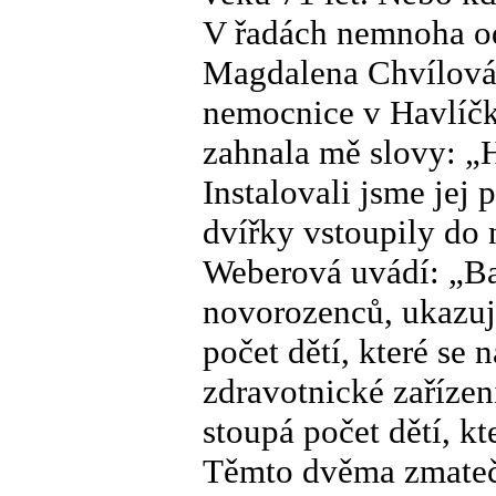
V řadách nemnoha od
Magdalena Chvílová 
nemocnice v Havlíčk
zahnala mě slovy: „
Instalovali jsme jej 
dvířky vstoupily do 
Weberová uvádí: „Ba
novorozenců, ukazuj
počet dětí, které s
zdravotnické zaříze
stoupá počet dětí, kt
Těmto dvěma zmateč