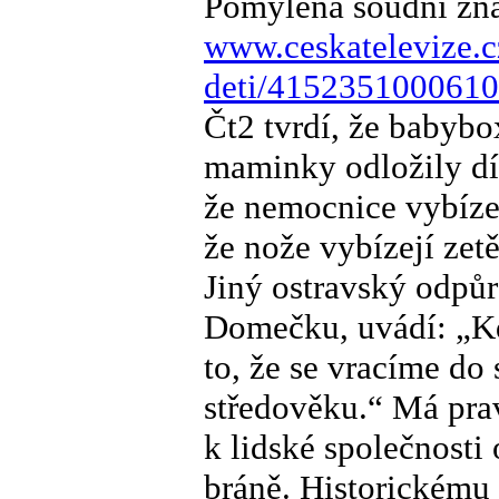
Pomýlená soudní zna
www.ceskatelevize.c
deti/415235100061
Čt2 tvrdí, že babyb
maminky odložily dí
že nemocnice vybíze
že nože vybízejí zet
Jiný ostravský odpů
Domečku, uvádí: „K
to, že se vracíme do 
středověku.“ Má pra
k lidské společnosti 
bráně. Historickému