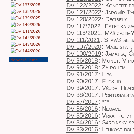
DV 122/2022
:
Koncert př
DV 121/2022
:
Jaromír Ty
DV 120/2022
:
Decibely
DV 117/2022
:
Estetika z
DV 116/2021
:
Máš zájem?
DV 111/2021
:
Stáváš se b
DV 107/2020
:
Maje stát,
DV 100/2019
:
Jamajka, Č
DV 96/2018
:
Monet, V po
doporučujeme
DV 95/2018
:
Za rohem
DV 91/2017
:
Lípa
DV 90/2017
:
Fucklid
DV 89/2017
:
Všude, Hlad
DV 88/2017
:
Portugalsta
DV 87/2017
:
***
DV 86/2016
:
Negace
DV 85/2016
:
Vrkat po vý
DV 84/2016
:
Sardinský sp
DV 83/2016
:
Lehkost bole