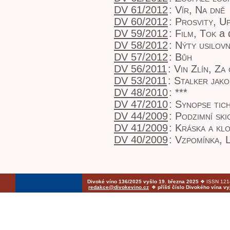
DV 61/2012
:
Vír, Na dně
DV 60/2012
:
Prosvity, U
DV 59/2012
:
Film, Tok
a 
DV 58/2012
:
Nýty usilov
DV 57/2012
:
Bůh
DV 56/2011
:
Vin Zlín, Za 
DV 53/2011
:
Stalker jako
DV 48/2010
:
***
DV 47/2010
:
Synopse tic
DV 44/2009
:
Podzimní skic
DV 41/2009
:
Kráska a kl
DV 40/2009
:
Vzpomínka, 
Divoké víno 136/2025 vyšlo 19. března 2025
❖ ISSN 1214
redakce@divokevino.cz
❖
příští číslo Divokého vína v