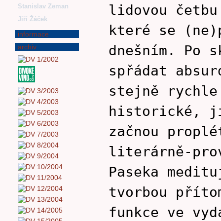
lidovou četbu
Stanislav Zeman
Jiří Žáček
které se (ne)
informace
dnešním. Po s
archiv
spřádat absur
stejně rychle
historické, j
začnou proplé
literárně-pro
Paseka meditu
tvorbou příto
funkce ve vyd