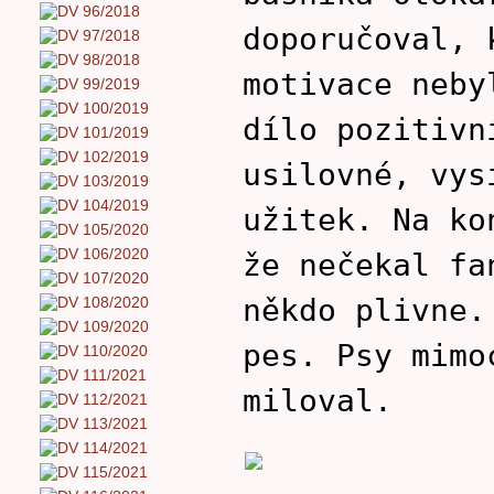
doporučoval, 
motivace neby
dílo pozitivn
usilovné, vys
užitek. Na ko
že nečekal fa
někdo plivne.
pes. Psy mimo
miloval.