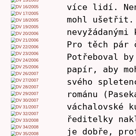
více lidí. Ne
mohl ušetřit.
nevyžádanými 
Pro těch pár 
Potřeboval by
papír, aby mo
svého spleten
románu (Pasek
váchalovské k
ředitelky nak
je dobře, pro