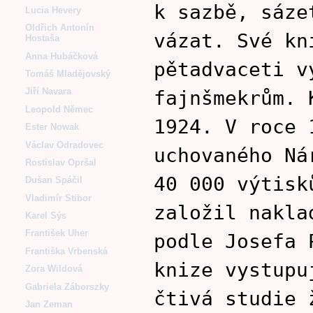
k sazbě, sáze
Lucia Hevery
Oldřich Antonín
vázat. Své kn
Hostaša
Anna Hubáčková
pětadvaceti v
Tomáš Mladějovský
Jiří Navara
fajnšmekrům. 
Leopold Němec
1924. V roce 
Ester Nowak
Václav Odradovec
uchovaného Ná
Rostislav Opršal
40 000 výtisk
Dušan Spáčil
Vladimír Stibor
založil nakla
Karel Sýs
František Uher
podle Josefa 
Františka Vrbenská
knize vystupu
Zora Wildová
Gabriela Záborszky
čtivá studie 
Jan Zeman