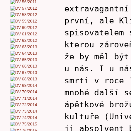
extravagantní
první, ale Kl
spisovatelem-
kterou zárove
že by měl být
u nás. I u ná
smrti v roce 
mnohé další s
ápětkové brož
kultuře (Univ
ji absolvent 