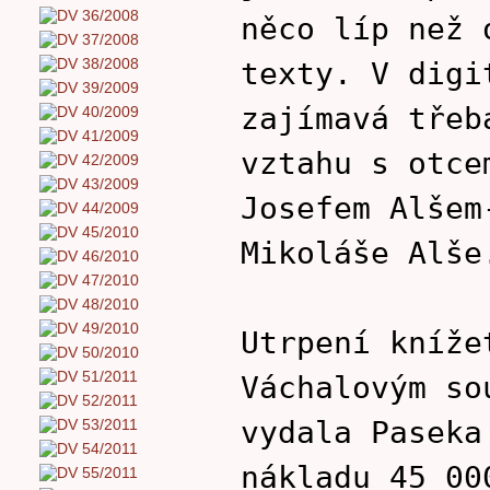
něco líp než 
texty. V digi
zajímavá třeb
vztahu s otce
Josefem Alšem
Mikoláše Alše
Utrpení kníže
Váchalovým so
vydala Paseka
nákladu 45 00