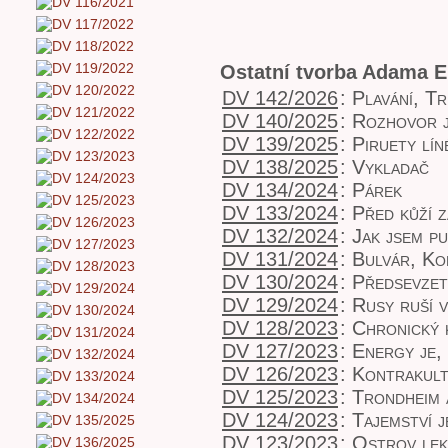
Ostatní tvorba Adama E
DV 142/2026
:
Plavání, T
DV 140/2025
:
Rozhovor j
DV 139/2025
:
Piruety lín
DV 138/2025
:
Vykladač
DV 134/2024
:
Párek
DV 133/2024
:
Před kůží z
DV 132/2024
:
Jak jsem pu
DV 131/2024
:
Bulvár, Ko
DV 130/2024
:
Předsevzet
DV 129/2024
:
Rusy ruší v
DV 128/2023
:
Chronický 
DV 127/2023
:
Energy je,
DV 126/2023
:
Kontrakult
DV 125/2023
:
Trondheim 
DV 124/2023
:
Tajemství j
DV 123/2023
:
Ostrov lek