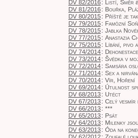
DV 82/2016
:
Listí, Směr
a
DV 81/2016
:
Bouřka, Plá
DV 80/2015
:
Příště je ta
DV 79/2015
:
Famózní So
DV 78/2015
:
Jablka Nové
DV 77/2015
:
Anastazia Ch
DV 75/2015
:
Líbání, pivo 
DV 74/2014
:
Dehonestac
DV 73/2014
:
Švédka v moj
DV 72/2014
:
Samsára osl
DV 71/2014
:
Sex a nirván
DV 70/2014
:
Vír, Hoření
DV 69/2014
:
Útulnost sp
DV 68/2013
:
Utéct
DV 67/2013
:
Celý vesmír
DV 66/2013
:
***
DV 65/2013
:
Psát
DV 64/2013
:
Milenky jso
DV 63/2013
:
Óda na kone
DV 62/2012
:
Zoufalé lou