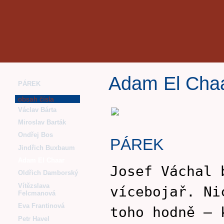
Adam El Cha
PÁREK
obsah čísla
Václav Bárta
Miroslav Barták
Ondřej Bos
PÁREK
Jindřich Buxbaum
Adam El Chaar
Josef Váchal 
Oldřich Damborský
Vítězslava
vícebojař. Ni
Felcmanová
Eva Frantinová
toho hodně – 
Petr Havel