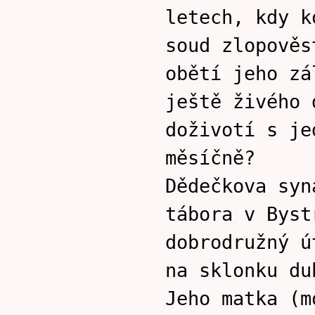
letech, kdy k
soud zlopověs
obětí jeho zá
ještě živého 
doživotí s je
měsíčně?
Dědečkova syn
tábora v Byst
dobrodružný ú
na sklonku du
Jeho matka (m