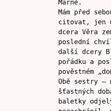
Marně.
Mám před sebo
citovat, jen 
dcera Věra ze
poslední chví
další dcery B
pořádku a pos
pověstném „do
Obě sestry – 
šťastných dob
baletky odjel