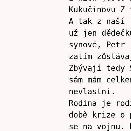
Kukučínovu Z 
A tak z naší 
už jen dědečk
synové, Petr 
zatím zůstáva
Zbývají tedy 
sám mám celke
nevlastní.
Rodina je rod
době krize o 
se na vojnu. 