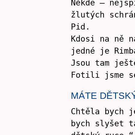
Někde – nejsp
žlutých schrá
Pid.
Kdosi na ně n
jedné je Rimb
Jsou tam ješt
Fotili jsme s
MÁTE DĚTSK
Chtěla bych j
bych slyšet t