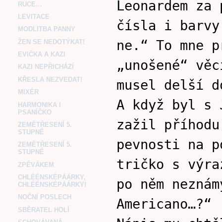
Leonardem za 
RUCE…
LEVITACE
čísla i barvy
MODLITBA PANNY
ne.“ To mne p
ŽEN SE NEDOTÝKAT!
EVIČKA A KAZI
„unošené“ věc
KAZI NEPŘICHÁZÍ
KŘESLA NEZVEDAT!
musel delší d
MIXÉR
A když byl s 
HARMONIKA I
PSANÍČKO
zažil příhodu
ZEMĚTŘESENÍ 5.
STUPNĚ
pevnosti na p
ZEMĚTŘESENÍ 5.
STUPNĚ
tričko s výra
ZPĚVÁKEM
CHLÉÉNSKÉPÁÁRKY,
po něm neznám
CHLÉÉNSKÉPÁÁRKY!
NOČNÍ POSLECH
Americano…?“
SBĚRATEL HOLÍ