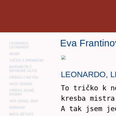
Eva Frantin
LEONARDO,
LEONARDO!
HENRI
VÁČEK S DROBNÝMI
BAROMETR Z
KRYMSKÉ ULICE
LEONARDO, 
PŘÍBĚH Z METRA
NAŠE RODINY
To tričko k n
PŘÍBĚH JEDNÉ
RODINY
kresba mistra
NÁŠ IZRAEL 2004
A tak jsem je
RIMBAUD
MÁTE DĚTSKÝ