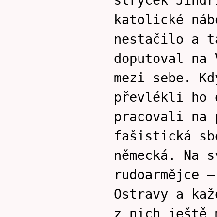
strýček Jindř
katolické náb
nestačilo a t
doputoval na 
mezi sebe. Kd
převlékli ho 
pracovali na 
fašistická sb
německá. Na s
rudoarmějce –
Ostravy a kaž
z nich ještě 