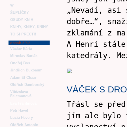
W
„Nevadí, asi 
ŠUPLÍČKY
dobře…“, snaž
OSUDY KNIH
KNIHY, KNIHY, KNIHY
zklamání z ma
TO SI PŘEČTI!
A Henri stále
obsah čísla
Václav Bárta
katedrály. Me
Miroslav Barták
Ondřej Bos
Jindřich Buxbaum
Adam El Chaar
Oldřich Damborský
VÁČEK S DR
Vítězslava
Felcmanová
Třásl se před
Eva Frantinová
Petr Havel
jím ale bylo 
Lucia Hevery
vyslanectví p
Oldřich Antonín