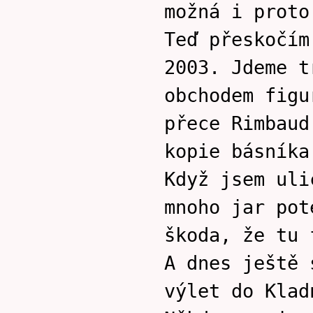
možná i proto
Teď přeskočím
2003. Jdeme t
obchodem figu
přece Rimbaud
kopie básníka
Když jsem uli
mnoho jar pot
škoda, že tu 
A dnes ještě 
výlet do Klad