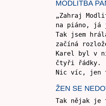
MODLITBA PA
„Zahraj Modli
na piáno, já 
Tak jsem hrál
začíná rozlož
Karel byl v n
čtyři řádky.
Nic víc, jen 
ŽEN SE NEDO
Tak nějak je 