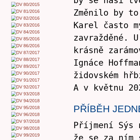
by se naší tv
Změnilo by to
Karel často m
zavražděné. U
krásně zarámo
Ignáce Hoffma
židovském hřb
A v květnu 20
PŘÍBĚH JEDN
Příjmení Sýs 
že se za ním 