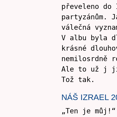
převeleno do 
partyzánům. J
válečná vyzna
V albu byla d
krásné dlouho
nemilosrdně r
Ale to už j j
Tož tak.
NÁŠ IZRAEL 2
„Ten je můj!“