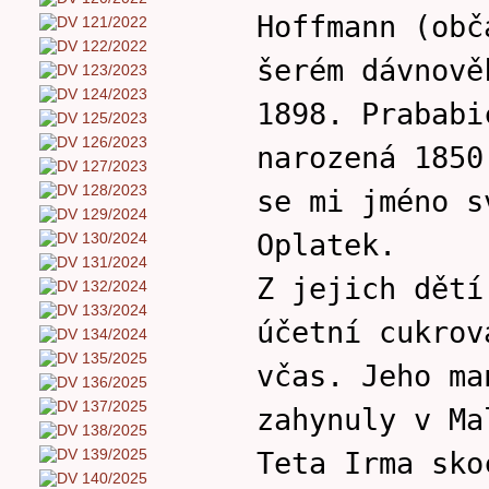
Hoffmann (obč
šerém dávnově
1898. Prababi
narozená 1850
se mi jméno s
Oplatek.
Z jejich dětí
účetní cukrov
včas. Jeho ma
zahynuly v Ma
Teta Irma sko