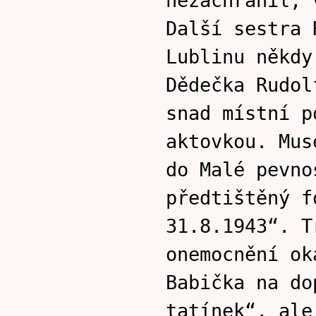
nezachránil, 
Další sestra 
Lublinu někdy
Dědečka Rudol
snad místní p
aktovkou. Mus
do Malé pevno
předtištěný f
31.8.1943“. T
onemocnění ok
Babička na do
tatínek“, ale