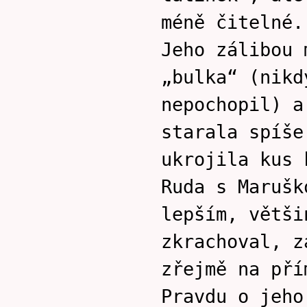
méně čitelné.
Jeho zálibou 
„bulka“ (nikd
nepochopil) a
starala spíše
ukrojila kus 
Ruda s Marušk
lepším, větši
zkrachoval, z
zřejmě na pří
Pravdu o jeho