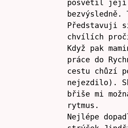
posvětil její
bezvýsledně. 
Představuji s
chvílích proč
Když pak mami
práce do Rych
cestu chůzí p
nejezdilo). S
břiše mi možn
rytmus.
Nejlépe dopad