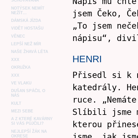
Nápis mu chtě
SCHOVÁVANÁ
NOTÝSEK NEMÍT
jsem Čeko, Če
NEŽÍT…
DÁMSKÁ JÍZDA
„To jsem neče
VIDĚT HOSTAŠU
nápisu“, divi
VĚNEC
LEPŠÍ NEŽ MÍR
NAŠE ŽHAVÁ LÉTA
HENRI
XXX
OKRUŽKA
Přisedl si k 
XXX
VE VLAKU
katedrály. He
DUŠAN SPÁČIL O
NÁS
ruce. „Nemáte
KULT
Slíbili jsme 
MEZI SEBE
A Z KTERÉ KAVÁRNY
kterou přines
SI VÁS PŮJČILI?
NEJLEPŠÍ ŽÁK NA
jsme, jak jsm
OKRESE