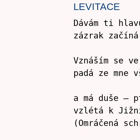
LEVITACE
Dávám ti hlav
zázrak začíná
Vznáším se ve
padá ze mne v
a má duše – p
vzlétá k Jižn
(Omráčená sch