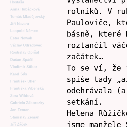
Hostaša
rolníků. V ru
Anna Hubáčková
Tomáš Mladějovský
Pauloviče, kt
Jiří Navara
Leopold Němec
básně, které 
Ester Nowak
roztančil váč
Václav Odradovec
Rostislav Opršal
začátek…
Dušan Spáčil
To se ví, že 
Vladimír Stibor
Karel Sýs
spíše tady „a
František Uher
odehrávala (a
Františka Vrbenská
Zora Wildová
setkání.
Gabriela Záborszky
Jan Zeman
Helena Růžičk
Stanislav Zeman
jsme manžele 
Jiří Žáček