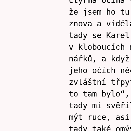
čtyřma očima 
že jsem ho tu
znova a viděl
tady se Karel
v kloboucích 
nářků, a když
jeho očích ně
zvláštní třpy
to tam bylo“,
tady mi svěři
mýt ruce, asi
tady také omý