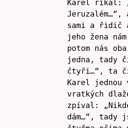
Karel říkal: 
Jeruzalém…“, 
sami a řidič 
jeho žena nám
potom nás oba
jedna, tady č
čtyři…“, ta č
Karel jednou 
vratkých dlaž
zpíval: „Nikd
dám…“, tady j