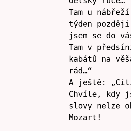
dětský ruce…“
Tam u nábřeží
týden později
jsem se do vá
Tam v předsín
kabátů na věš
rád…“
A ještě: „Cít
Chvíle, kdy j
slovy nelze o
Mozart!