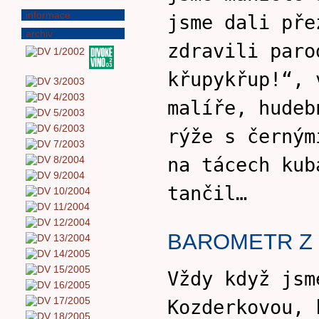
informace
jsme dali pře
archiv
zdravili paro
křupykřup!“, 
malíře, hudeb
rýže s černým
na tácech kub
tančil…
BAROMETR Z
Vždy když jsm
Kozderkovou, 