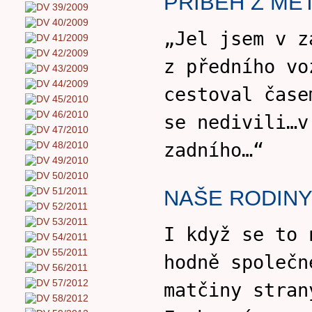
PŘÍBĚH Z ME
„Jel jsem v z
z předního vo
cestoval čase
se nedivili…v
zadního…“
NAŠE RODIN
I když se to 
hodně společn
matčiny stran