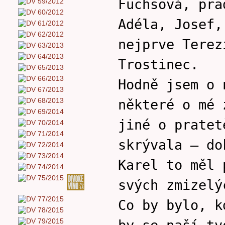
Fuchsová, pra
Adéla, Josef,
nejprve Terez
Trostinec.
Hodně jsem o 
některé o mé 
jiné o pratet
skrývala – do
Karel to měl 
svých zmizelý
Co by bylo, k