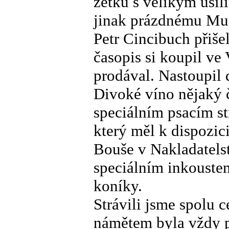
zetku s velikým úsil
jinak prázdnému Muz
Petr Cincibuch přiše
časopis si koupil ve
prodával. Nastoupil 
Divoké víno nějaký 
speciálním psacím st
který měl k dispozi
Bouše v Nakladatelst
speciálním inkoustem
koníky.
Strávili jsme spolu 
námětem byla vždy p