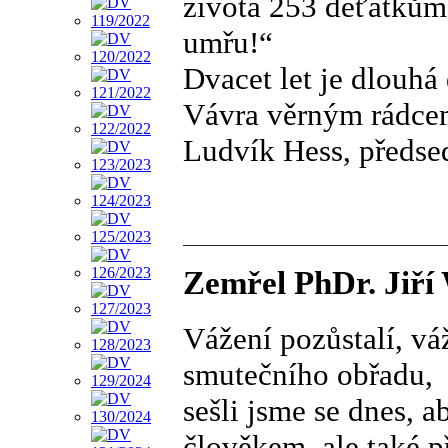
života 253 děťátkům.
umřu!“
Dvacet let je dlouhá
Vávra věrným rádce
Ludvík Hess, předse
Zemřel PhDr. Jiří
Vážení pozůstalí, vá
smutečního obřadu,
sešli jsme se dnes, 
člověkem, ale také 