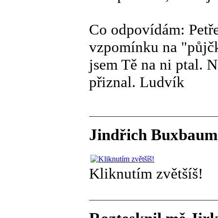
Co odpovídám: Petře,
vzpomínku na "půjčku
jsem Tě na ni ptal. N
přiznal. Ludvík
Jindřich Buxbaum 
Kliknutím zvětšíš!