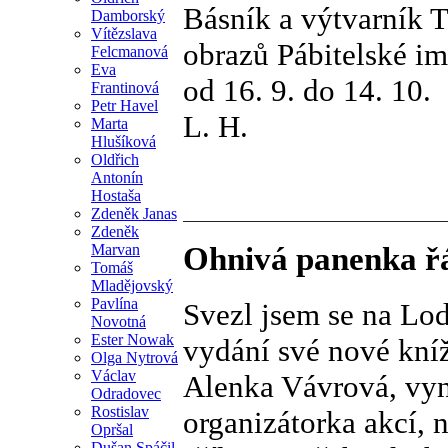
Básník a výtvarník 
Damborský
Vítězslava
obrazů Pábitelské im
Felcmanová
Eva
od 16. 9. do 14. 10.
Frantinová
Petr Havel
L. H.
Marta
Hlušíková
Oldřich
Antonín
Hostaša
Zdeněk Janas
Zdeněk
Marvan
Ohnivá panenka řá
Tomáš
Mladějovský
Pavlína
Svezl jsem se na Lodi
Novotná
Ester Nowak
vydání své nové kn
Olga Nytrová
Václav
Alenka Vávrová, vyni
Odradovec
Rostislav
organizátorka akcí, 
Opršal
Dušan Spáčil