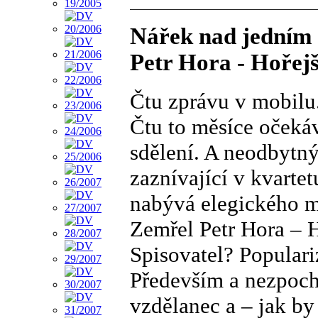
Nářek nad jedním
Petr Hora - Hořejš
Čtu zprávu v mobilu
Čtu to měsíce očeká
sdělení. A neodbytný
zaznívající v kvarte
nabývá elegického m
Zemřel Petr Hora – H
Spisovatel? Populari
Především a nezpochy
vzdělanec a – jak by