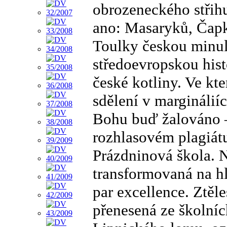
obrozeneckého stři
ano: Masaryků, Čap
Toulky českou minulo
středoevropskou hist
české kotliny. Ve kt
sdělení v marginálií
Bohu buď žalováno – 
rozhlasovém plagiátu
Prázdninová škola. N
transformovaná na hla
par excellence. Ztě
přenesená ze školní