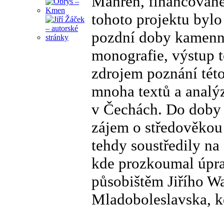
Mähren, financovan
tohoto projektu bylo
pozdní doby kamenné
monografie, výstup t
zdrojem poznání tét
mnoha textů a analýz
v Čechách. Do doby
zájem o středověkou 
tehdy soustředily n
kde prozkoumal úprav
působištěm Jiřího W
Mladoboleslavska, k