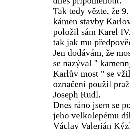
dnes připomenout.
Tak tedy vězte, že 9
kámen stavby Karlov
položil sám Karel IV
tak jak mu předpověd
Jen dodávám, že mos
se nazýval " kamenný
Karlův most " se vži
označení použil praž
Joseph Rudl.
Dnes ráno jsem se po
jeho velkolepému dí
Václav Valerián Kýzl