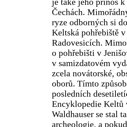
je také jeho přínos k
Čechách. Mimořádný 
ryze odborných si d
Keltská pohřebiště 
Radovesicích. Mimo
o pohřebišti v Jeniš
v samizdatovém vydán
zcela novátorské, ob
oborů. Tímto způsob
posledních desetile
Encyklopedie Keltů v
Waldhauser se stal 
archeologie, a pokud