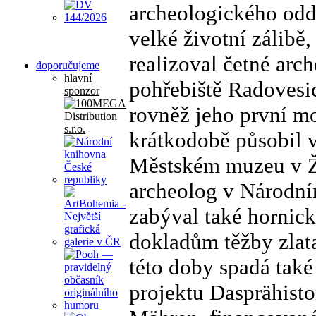
archeologického oddě
velké životní zálibě
realizoval četné arc
doporučujeme
hlavní
pohřebiště Radovesic
sponzor
rovněž jeho první m
krátkodobě působil
Městském muzeu v Ža
archeolog v Národní
zabýval také hornick
dokladům těžby zlat
této doby spadá tak
projektu Dasprähist