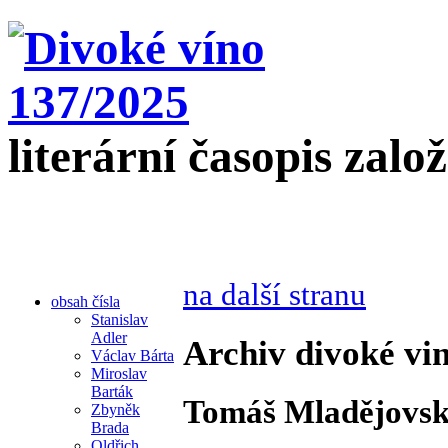
literární časopis zalo
na další stranu
obsah čísla
Stanislav
Adler
Archiv divoké vin
Václav Bárta
Miroslav
Barták
Tomáš Mladějovsk
Zbyněk
Brada
Oldřich