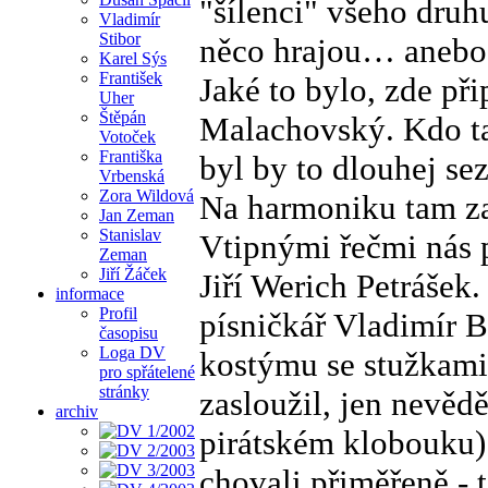
"šílenci" všeho druhu
Vladimír
Stibor
něco hrajou… anebo 
Karel Sýs
František
Jaké to bylo, zde př
Uher
Štěpán
Malachovský. Kdo t
Votoček
Františka
byl by to dlouhej s
Vrbenská
Zora Wildová
Na harmoniku tam zah
Jan Zeman
Stanislav
Vtipnými řečmi nás p
Zeman
Jiří Žáček
Jiří Werich Petrášek
informace
Profil
písničkář Vladimír B
časopisu
Loga DV
kostýmu se stužkami 
pro spřátelené
stránky
zasloužil, jen nevěd
archiv
pirátském klobouku) 
chovali přiměřeně - t