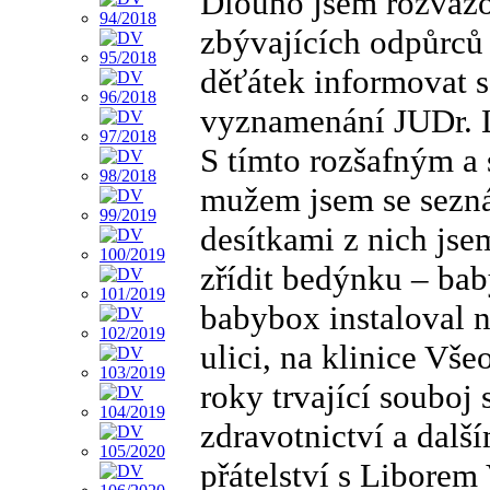
Dlouho jsem rozvažo
zbývajících odpůrců
děťátek informovat 
vyznamenání JUDr. L
S tímto rozšafným a
mužem jsem se sezná
desítkami z nich jse
zřídit bedýnku – ba
babybox instaloval 
ulici, na klinice Vš
roky trvající souboj
zdravotnictví a dalš
přátelství s Libore