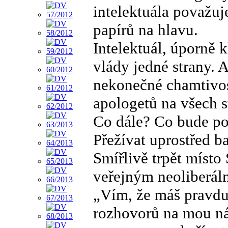
intelektuála považuj
papírů na hlavu.
Intelektuál, úporně k
vlády jedné strany. 
nekonečné chamtivos
apologetů na všech s
Co dále? Co bude po 
Přežívat uprostřed b
Smířlivě trpět místo
veřejným neoliberál
„Vím, že máš pravdu“
rozhovorů na mou n