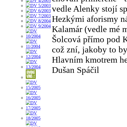
vedle Alenky stojí s
Hezkými aforismy ná
Kalamár (vedle mé m
Šolcová přímo pod 
což zní, jakoby to by
Hlavním kmotrem hez
Dušan Spáčil