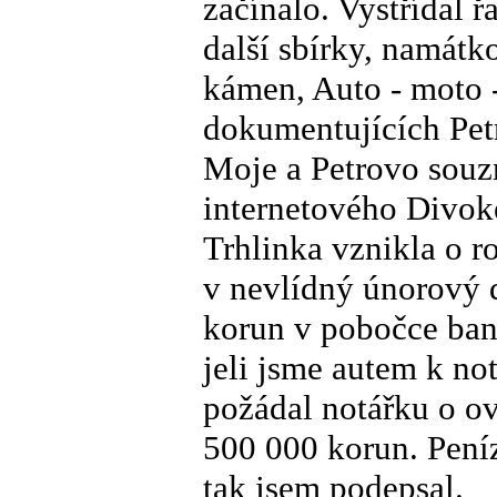
začínalo. Vystřídal 
další sbírky, namátk
kámen, Auto - moto -
dokumentujících Petr
Moje a Petrovo souz
internetového Divoké
Trhlinka vznikla o r
v nevlídný únorový 
korun v pobočce bank
jeli jsme autem k no
požádal notářku o o
500 000 korun. Peníz
tak jsem podepsal.