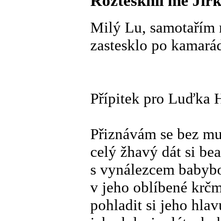
Roztesknil mě Jir
Milý Lu, samotařím 
zastesklo po kamarád
Přípitek pro Luďka 
Přiznávám se bez mu
celý žhavý dát si bea
s vynálezcem baby
v jeho oblíbené krč
pohladit si jeho hl