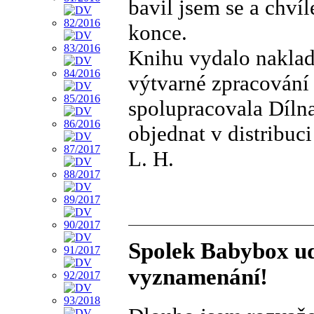
bavil jsem se a chvíl
konce.
Knihu vydalo naklada
výtvarné zpracování
spolupracovala Díln
objednat v distribuc
L. H.
Spolek Babybox ud
vyznamenání!