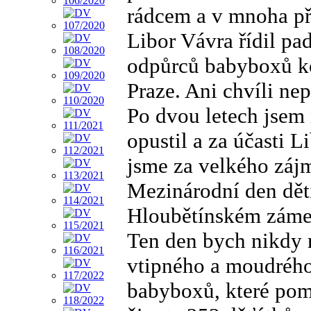
rádcem a v mnoha př
Libor Vávra řídil pa
odpůrců babyboxů k
Praze. Ani chvíli ne
Po dvou letech jsem
opustil a za účasti 
jsme za velkého záj
Mezinárodní den dět
Hloubětínském zámeč
Ten den bych nikdy 
vtipného a moudrého
babyboxů, které pom