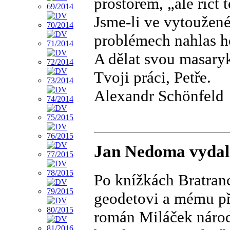
prostorem, „ale říct 
Jsme-li ve vytoužené
problémech nahlas ho
A dělat svou masary
Tvoji práci, Petře.
Alexandr Schönfeld
Jan Nedoma vydal
Po knížkách Bratranc
geodetovi a mému př
román Miláček národa