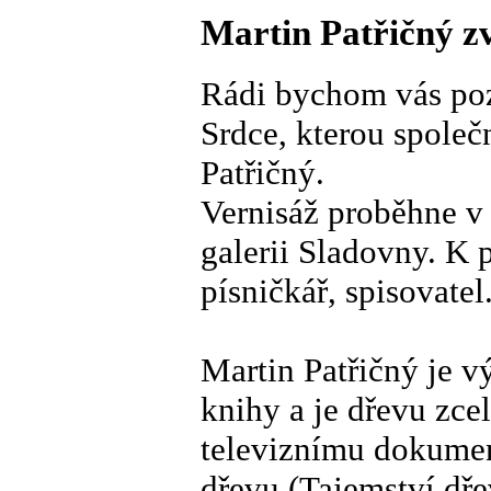
Martin Patřičný z
Rádi bychom vás poz
Srdce, kterou společn
Patřičný.
Vernisáž proběhne v
galerii Sladovny. K 
písničkář, spisovatel
Martin Patřičný je v
knihy a je dřevu zce
televiznímu dokumen
dřevu (Tajemství dře