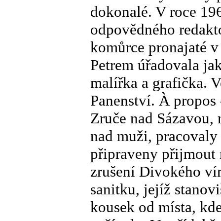
dokonalé. V roce 19
odpovědného redakto
komůrce pronajaté v 
Petrem úřadovala ja
malířka a grafička. V
Panenství. À propos 
Zruče nad Sázavou, 
nad muži, pracovaly 
připraveny přijmout
zrušení Divokého vín
sanitku, jejíž stanovi
kousek od místa, kde