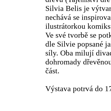
Silvia Belis je výtva
nechává se inspirova
ilustrátorkou komiks
Ve své tvorbě se potk
dle Silvie popsané j
síly. Oba milují diva
dohromady dřevěnou v
část.
Výstava potrvá do 17