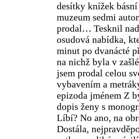
desítky knížek básní
muzeum sedmi automo
prodal… Tesknil na
osudová nabídka, kte
minut po dvanácté při
na nichž byla v zašl
jsem prodal celou s
vybavením a metráky 
epizoda jménem Z b
dopis ženy s monog
Líbí? No ano, na obr
Dostála, nejpravděp