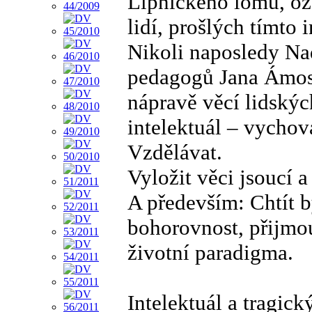
Lipnického lomu, oza
lidí, prošlých tímto
Nikoli naposledy Nad
pedagogů Jana Ámos
nápravě věcí lidských
intelektuál – vychova
Vzdělávat.
Vyložit věci jsoucí a
A především: Chtít 
bohorovnost, přijmo
životní paradigma.
Intelektuál a tragick