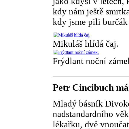
jako kdysi v létech,
kdy nám ještě smrtka
kdy jsme pili burčák
Mikuláš hlídá čaj.
Frýdlant noční záme
Petr Cincibuch má
Mladý básník Divoké
nadstandardního věk
lékařku, dvě vnouča