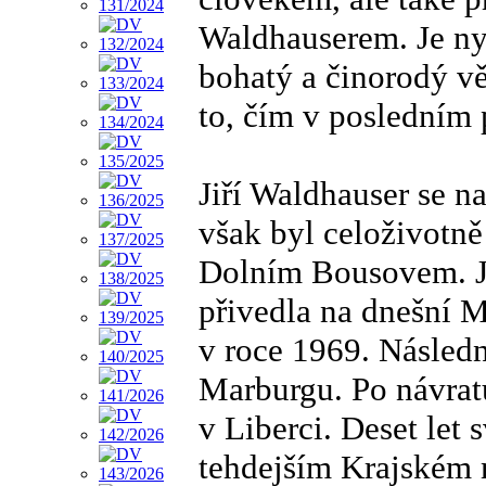
Waldhauserem. Je ny
bohatý a činorodý v
to, čím v posledním p
Jiří Waldhauser se n
však byl celoživotn
Dolním Bousovem. Je
přivedla na dnešní M
v roce 1969. Násled
Marburgu. Po návrat
v Liberci. Deset let 
tehdejším Krajském 