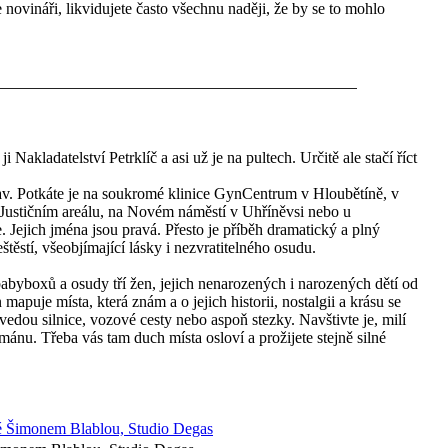
 novináři, likvidujete často všechnu naději, že by se to mohlo
Nakladatelství Petrklíč a asi už je na pultech. Určitě ale stačí říct
av. Potkáte je na soukromé klinice GynCentrum v Hloubětíně, v
ustičním areálu, na Novém náměstí v Uhříněvsi nebo u
ejich jména jsou pravá. Přesto je příběh dramatický a plný
štěstí, všeobjímající lásky i nezvratitelného osudu.
abyboxů a osudy tří žen, jejich nenarozených i narozených dětí od
puje místa, která znám a o jejich historii, nostalgii a krásu se
vedou silnice, vozové cesty nebo aspoň stezky. Navštivte je, milí
ománu. Třeba vás tam duch místa osloví a prožijete stejně silné