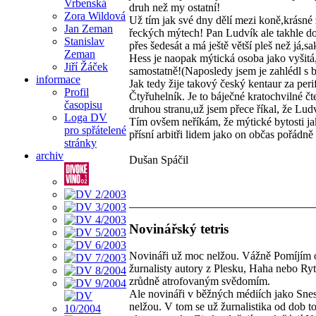
Vrbenská
druh než my ostatní!
Zora Wildová
Už tím jak své dny dělí mezi koně,krásné 
Jan Zeman
řeckých mýtech! Pan Ludvík ale takhle dov
Stanislav
přes šedesát a má ještě větší pleš než já
Zeman
Hess je naopak mýtická osoba jako vyšitá
Jiří Žáček
samostatně!(Naposledy jsem je zahlédl s
informace
Jak tedy žije takový český kentaur za per
Profil
Čtyřuhelník. Je to báječné kratochvilné č
časopisu
druhou stranu,už jsem přece říkal, že Lu
Loga DV
Tím ovšem neříkám, že mýtické bytosti jak
pro spřátelené
přísní arbitři lidem jako on občas pořádn
stránky
archiv
Dušan Spáčil
Novinářský tetris
Novináři už moc nelžou. Vážně Pomíjím o
žurnalisty autory z Plesku, Haha nebo Ryt
zrůdně atrofovaným svědomím.
Ale novináři v běžných médiích jako Sne
nelžou. V tom se už žurnalistika od dob to