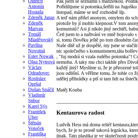
Oldřich
Pak jsem se seznámil s manželkou. Politik
Antonín
Pořídilijsme si potomka,šetřili na Jugošku 
Hostaša
listopad, máme se teď rozhodně líp.
Zdeněk Janas
A teď nám přišel anonym, omylem do schrá
Zdeněk
protože by jí mohlo klepnout.V tom anony
Marvan
komunistů? Asi jí nikdo jiný nechtěl, bab
Tomáš
Četl jsem to a naštvání ve mně bojovalo 
Mladějovský
si, tomu člověku ještě po tom dlouhém čase
Pavlína
Naše dítě už je dospělé, my jsme se stačili
Novotná
nic společného s komunismem,táta bolševi
Ester Nowak
, "fuj modrá si vzala rudého potomka"! Co 
Olga Nytrová
nemohu. A taky mu chci takhle přes Divoké
Václav
každý jiný! Myslíme si, že je přirozené tol
Odradovec
jsou odlišní. A věříme tomu, že tohle co ž
Rostislav
udělej přihrádky a piš si tam lidi na lísteč
Opršal
Dušan Spáčil
Matěj Kouba
Vladimír
Stibor
Karel Sýs
František
Kentaurova radost
Uher
Štěpán
Ludvík Hess má doma reliéf kentaura,kter
Votoček
bych, že je to prostě taková legrácka, kte
Františka
jinak. Tato plastika je ve skutečnosti po