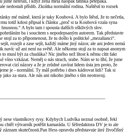
u jsme neřešili, i když žena měla naopak tatínka pétépáka.
ale nedostali příslib. Zkrátka normální rodina. Naštěstí to rozsek
nky mé mámě, která je taky Koubová. A bylo štěstí, že to nečetla,
mu totiž kdosi připsal k článku „proč si ta Koubová vzala syna
u hnusnou.“ A bylo tam i spousta dalších ošklivých slov.
s pohrdáním ba i soucitem s nepodepsaným autorem. Tak představte
 stojí za to připomenout, že tu došlo k politické „mezalianci“.
 sejít, rozejít a zase sejít, každý máme jiný názor, ale ani jeden nemá
k navíc už ani není na světě. Ale někomu stojí za to napsat anonym
to musí být za chudáka? Nic jiného než lítost k němu cítit fakt
 víno vzkázat. Neměj o nás strach, srabe. Nám se to líbí, že jsme
erovat cizí názory a že je zrůdné zavírat lidem ústa jen proto, že
ijeme je - normální. Ty máš potřebu i dnes kádrovat lidi? Tak si
ky jako za stara. Ale nás ani nikoho jiného s tím neotravuj.
ý nese vlastníkovy rysy. Kdybych Ludvíka neznal osobně, řekl
rou chtěl výtvarník potěšit kamaráda. U šéfredaktora DV je to ale
uhý záznam skutečnosti.Pan Hess opravdu představuje jiný živočišný