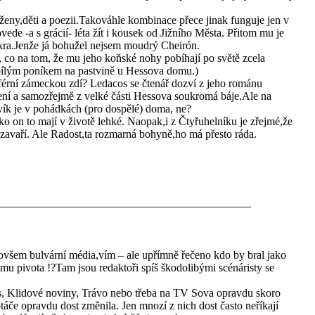
ženy,děti a poezii.Takováhle kombinace přece jinak funguje jen v
ede -a s grácií- léta žít i kousek od Jižního Města. Přitom mu je
,sakra.Jenže já bohužel nejsem moudrý Cheirón.
, co na tom, že mu jeho koňské nohy pobíhají po světě zcela
 bílým poníkem na pastvině u Hessova domu.)
iférní zámeckou zdí? Ledacos se čtenář dozví z jeho románu
tení a samozřejmě z velké části Hessova soukromá báje.Ale na
dvík je v pohádkách (pro dospělé) doma, ne?
o on to mají v životě lehké. Naopak,i z Čtyřuhelníku je zřejmé,že
ě zavaří. Ale Radost,ta rozmarná bohyně,ho má přesto ráda.
všem bulvární média,vím – ale upřímně řečeno kdo by bral jako
mu pivota !?Tam jsou redaktoři spíš škodolibými scénáristy se
s, Klidové noviny, Trávo nebo třeba na TV Sova opravdu skoro
táče opravdu dost změnila. Jen mnozí z nich dost často neříkají