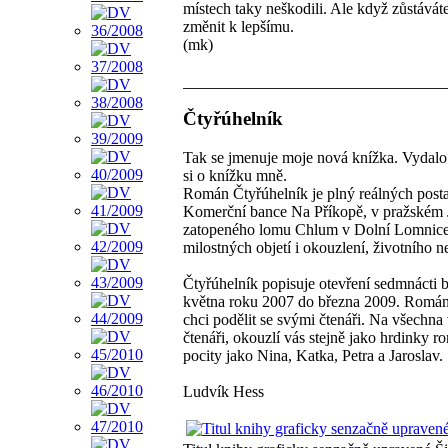
místech taky neškodili. Ale když zůstáváte
změnit k lepšímu.
(mk)
Čtyřúhelník
Tak se jmenuje moje nová knížka. Vydalo ji 
si o knížku mně.
Román Čtyřúhelník je plný reálných post
Komerční bance Na Příkopě, v pražském J
zatopeného lomu Chlum v Dolní Lomnice. J
milostných objetí i okouzlení, životního ne
Čtyřúhelník popisuje otevření sedmnácti b
května roku 2007 do března 2009. Román ma
chci podělit se svými čtenáři. Na všechna 
čtenáři, okouzlí vás stejně jako hrdinky r
pocity jako Nina, Katka, Petra a Jaroslav.
Ludvík Hess