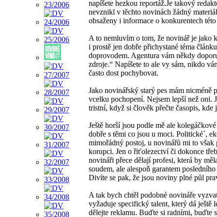
napíšete hezkou reportáž.Je takový redakt
nevznikl v těchto novinách žádný materiá
obsaženy i informace o konkurentech této 
A to nemluvím o tom, že novinář je jako k
i prostě jen dobře přichystané téma člán
doprovodem. Agentura vám někdy doporučí
zdroje.“ Napíšete to ale vy sám, nikdo v
často dost pochybovat.
Jako novinářský starý pes mám nicméně p
vcelku pochopení. Nejsem lepší než oni. Je
tristní, když si člověk přečte časopis, kde
Ještě horší jsou podle mě ale kolegáčkové 
dobře s těmi co jsou u moci. Politické´, e
mimořádný postoj, u novinářů mi to však 
korupci. Jen o řiťolezectví či dokonce tře
novináři přece dělají profesi, která by mě
soudem, ale alespoň garantem posledního o
Divíte se pak, že jsou noviny plné půl pra
A tak bych chtěl podobné novináře vyzvat, 
vyžaduje specifický talent, který dá ještě l
dělejte reklamu. Buďte si radními, buďte s