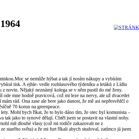
 1964
aminkou.Moc se nemůže hýbat a tak jí nosím nákupy a vybírám
vybíral tisk. A ejhle- vedle rozhlasového týdeníku a letáků z Lídlu
u z novin. Nějaký neznámý kolega se v něm pustil do mé ženy.
íl ode mne hodně pravicová, což mi leze na nervy, ale už dvacetlet
 jí mám rád. Ona zase ale bere jako danost, že mě asi nepřesvědčí o
měsíčně 70 korun na greenpeace.
i lety. Mohl bych říkat, že to bylo dáno tím, že otec byl komunista –
a tak jako to synové dělají. Chtěl jsem se postavit na vlastní nohy.
mohl mít dlouhé vlasy (což mi rodiče zakazovali ne z
ze starého světa) a že mi furt říkali abych studoval, zatímco já jsem