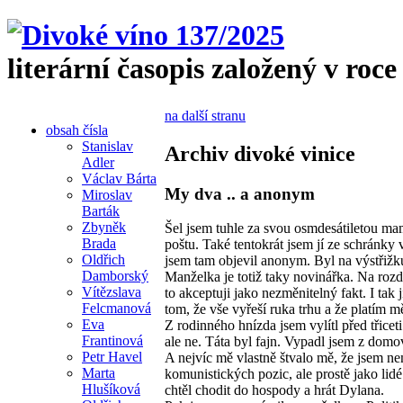
literární časopis založený v roce
na další stranu
obsah čísla
Stanislav
Archiv divoké vinice
Adler
Václav Bárta
My dva .. a anonym
Miroslav
Barták
Zbyněk
Šel jsem tuhle za svou osmdesátiletou m
Brada
poštu. Také tentokrát jsem jí ze schránky 
Oldřich
jsem tam objevil anonym. Byl na výstřižk
Damborský
Manželka je totiž taky novinářka. Na rozd
Vítězslava
to akceptuji jako nezměnitelný fakt. I tak
Felcmanová
tom, že vše vyřeší ruka trhu a že platím 
Eva
Z rodinného hnízda jsem vylítl před třicet
Frantinová
ale ne. Táta byl fajn. Vypadl jsem z domov
Petr Havel
A nejvíc mě vlastně štvalo mě, že jsem ne
Marta
komunistických pozic, ale prostě jako lidé 
Hlušíková
chtěl chodit do hospody a hrát Dylana.