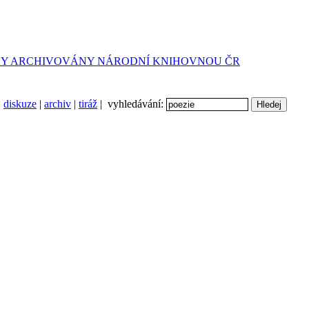
diskuze
|
archiv
|
tiráž
| vyhledávání: