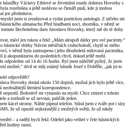
 básnířky Václavy Eiblové se životními osudy doktora Hovorky s
a rozebrána a ještě nedávno se čtenáři ptali, kde ji mohou
psat jen předmluvu.
myslel jsem si zrealizovat a vydat poetickou antologii. Z ničeho nic
ů básnického almanachu Před hradbami noci, sborníku, v němž se
ky tomuto šlechetnému daru Jaroslava Hovorky, který mě do té doby
vat, mávl jen rukou a řekl: „Mám alespoň dárky pro své pacienty.“
do básnické sbírky Návrat měsíčních vzducholodí, chytil se mého
oví, v němž byla zastoupena i jeho dlouholetá milovaná pacientka,
l ji akupunkturou do posledních chvil, dokud ještě mohl.
edu odpoledne od 14 do 16 hodin. Byl jsem náležitě pyšný, že jsem
ení možné,“ divil se můj známý básník Josef z Dobříše, „jak jsi to
 mohl odpovědět?
slava Hovorky dostal okolo 150 dopisů, možná jich bylo ještě více,
 neobsáhlejší literární korespondence.
nepustil. Bolestivě mi vytanulo na mysli: Chce zmizet z tohoto
tele a rozhodl se už nevstat, paličák jeden.
sem kácel stromy. Náhle pípnul telefon. Stíral jsem z tváře pot i slzy
 SMS, že už opustil nejkrásnější z možných světů, že už nikdy
emřel – a raději bych řekl: Odešel jako velitel v čele básnických
řetí hodiny ranní.