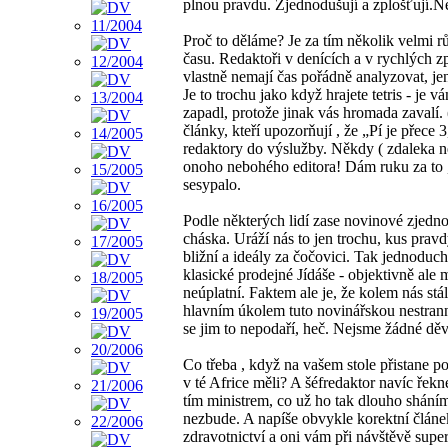
plnou pravdu. Zjednodušují a zplošťují.Ne
Proč to děláme? Je za tím několik velmi r
času. Redaktoři v denících a v rychlých 
vlastně nemají čas pořádně analyzovat, je
Je to trochu jako když hrajete tetris - je
zapadl, protože jinak vás hromada zavalí.
články, kteří upozorňují , že „Pí je přec
redaktory do výslužby. Někdy ( zdaleka ne 
onoho nebohého editora! Dám ruku za to ,
sesypalo.
Podle některých lidí zase novinové zjedno
cháska. Uráží nás to jen trochu, kus pravd
bližní a ideály za čočovici. Tak jednoduc
klasické prodejné Jídáše - objektivně ale m
neúplatní. Faktem ale je, že kolem nás stál
hlavním úkolem tuto novinářskou nestranno
se jim to nepodaří, heč. Nejsme žádné děv
Co třeba , když na vašem stole přistane poz
v té Africe měli? A šéfredaktor navíc řekn
tím ministrem, co už ho tak dlouho sháním
nezbude. A napíše obvykle korektní článek
zdravotnictví a oni vám při návštěvě sup