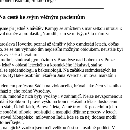
Šimonem Blablou, Studio Degas
Na cestě ke svým věčným pacientům
 jsme při jedné z návštěv Kampy se smíchem s manželkou utrousili:
val úsměv a prohlásil: „Narodil jsem se mrtvý, už to mám za
Jaroslava Hovorku poznal až téměř v jeho osmdesáti letech, občas
nalo, že se mu vyhnulo tím nejdelším možným obloukem, neustále byl
 zvláště o literaturu.
v Chrudimi, studoval gymnázium v Brandýse nad Labem a v Praze
 lékař v oblasti leteckého a kosmického lékařství, stal se
al se epidemiologii a bakteriologii. Na začátku sedmdesátých let
adle. Byl také osobním lékařem Jana Wericha, miloval maratón i
dentem profesora Sádla na violoncello, hrával jako člen vlastního
hází z jeho rodné Vysočiny.
knih, mnohé z nich byly vydány i v zahraničí. Nelze nevzpomenout
í Erotikon II právě vyšlo na konci letošního léta s ilustracemi
o stáří, Údolí Jaků, Barevná léta, Země trav... K posledním jeho
součástí trilogie, popisující a mapující dějinné procesy v letech
stoval Mongolsko, milovanou Indii, kde se za něj dodnes modlí
o neříkejte...
na jejichž vzniku jsem měl velikou čest se i osobně podílet. V