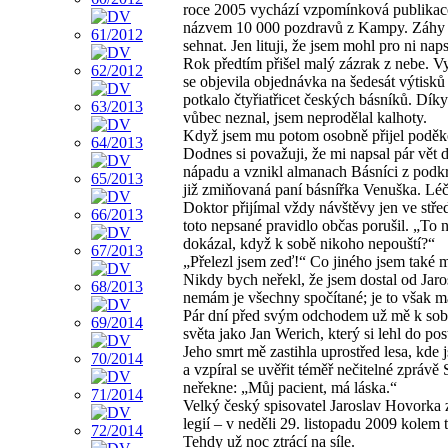
roce 2005 vychází vzpomínková publikace
názvem 10 000 pozdravů z Kampy. Záhy byl
sehnat. Jen lituji, že jsem mohl pro ni na
Rok předtím přišel malý zázrak z nebe. Vy
se objevila objednávka na šedesát výtisk
potkalo čtyřiatřicet českých básníků. Dí
vůbec neznal, jsem neprodělal kalhoty.
Když jsem mu potom osobně přijel poděko
Dodnes si považuji, že mi napsal pár vět 
nápadu a vznikl almanach Básníci z podkr
již zmiňovaná paní básnířka Venuška. Léči
Doktor přijímal vždy návštěvy jen ve stř
toto nepsané pravidlo občas porušil. „To n
dokázal, když k sobě nikoho nepouští?“
„Přelezl jsem zeď!“ Co jiného jsem také
Nikdy bych neřekl, že jsem dostal od Jaro
nemám je všechny spočítané; je to však má
Pár dní před svým odchodem už mě k sobě 
světa jako Jan Werich, který si lehl do pos
Jeho smrt mě zastihla uprostřed lesa, kde j
a vzpíral se uvěřit téměř nečitelné zprávě
neřekne: „Můj pacient, má láska.“
Velký český spisovatel Jaroslav Hovorka z
legií – v neděli 29. listopadu 2009 kolem t
Tehdy už noc ztrácí na síle.