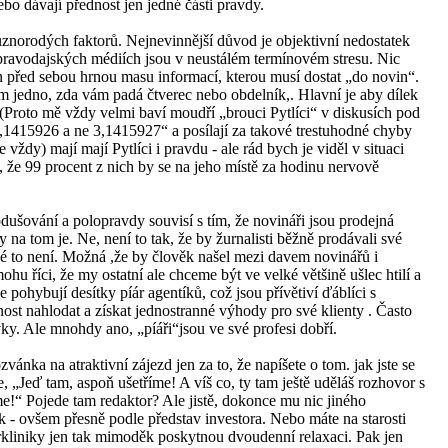
bo dávají přednost jen jedné části pravdy.
ůznorodých faktorů. Nejnevinnější důvod je objektivní nedostatek
zpravodajských médiích jsou v neustálém termínovém stresu. Nic
n před sebou hrnou masu informací, kterou musí dostat „do novin“.
 vám jedno, zda vám padá čtverec nebo obdelník,. Hlavní je aby dílek
 (Proto mě vždy velmi baví moudří „brouci Pytlíci“ v diskusích pod
e 3,1415926 a ne 3,1415927“ a posílají za takové trestuhodné chyby
vždy) mají mají Pytlíci i pravdu - ale rád bych je viděl v situaci
 že 99 procent z nich by se na jeho místě za hodinu nervově
dušování a polopravdy souvisí s tím, že novináři jsou prodejná
y na tom je. Ne, není to tak, že by žurnalisti běžně prodávali své
hé to není. Možná ,že by člověk našel mezi davem novinářů i
ohu říci, že my ostatní ale chceme být ve velké většině ušlec htilí a
e pohybují desítky píár agentíků, což jsou přívětiví ďáblíci s
st nahlodat a získat jednostranné výhody pro své klienty . Často
ky. Ale mnohdy ano, „píáři“jsou ve své profesi dobří.
vánka na atraktivní zájezd jen za to, že napíšete o tom. jak jste se
e, „Jeď tam, aspoň ušetříme! A víš co, ty tam ještě uděláš rozhovor s
e!“ Pojede tam redaktor? Ale jistě, dokonce mu nic jiného
 - ovšem přesně podle představ investora. Nebo máte na starosti
erkliniky jen tak mimoděk poskytnou dvoudenní relaxaci. Pak jen