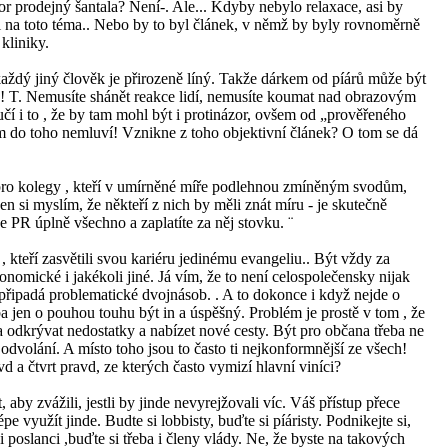
or prodejný šantala? Není-. Ale... Kdyby nebylo relaxace, asi by
l na toto téma.. Nebo by to byl článek, v němž by byly rovnoměrně
kliniky.
aždý jiný člověk je přirozeně líný. Takže dárkem od píárů může být
ku! T. Nemusíte shánět reakce lidí, nemusíte koumat nad obrazovým
 i to , že by tam mohl být i protinázor, ovšem od „prověřeného
ám do toho nemluví! Vznikne z toho objektivní článek? O tom se dá
ro kolegy , kteří v umírněné míře podlehnou zmíněným svodům,
n si myslím, že někteří z nich by měli znát míru - je skutečně
 je PR úplně všechno a zaplatíte za něj stovku. ¨
, kteří zasvětili svou kariéru jedinému evangeliu.. Být vždy za
konomické i jakékoli jiné. Já vím, že to není celospolečensky nijak
připadá problematické dvojnásob. . A to dokonce i když nejde o
ba jen o pouhou touhu být in a úspěšný. Problém je prostě v tom , že
la odkrývat nedostatky a nabízet nové cesty. Být pro občana třeba ne
dvolání. A místo toho jsou to často ti nejkonformnější ze všech!
vd a čtvrt pravd, ze kterých často vymizí hlavní viníci?
aby zvážili, jestli by jinde nevyrejžovali víc. Váš přístup přece
épe využít jinde. Budte si lobbisty, buďte si píáristy. Podnikejte si,
i poslanci ,buďte si třeba i členy vlády. Ne, že byste na takových