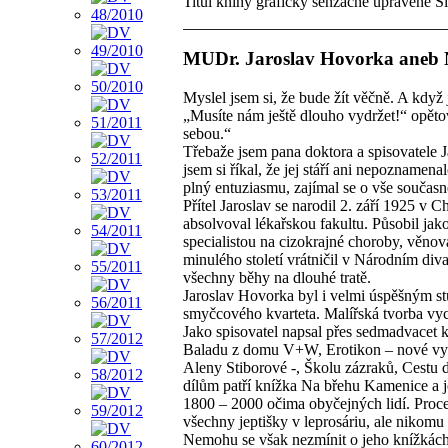
Titul knihy graficky senzačně upravené 
MUDr. Jaroslav Hovorka aneb 
Myslel jsem si, že bude žít věčně. A když
„Musíte nám ještě dlouho vydržet!“ opěto
sebou.“
Třebaže jsem pana doktora a spisovatele 
jsem si říkal, že jej stáří ani nepozname
plný entuziasmu, zajímal se o vše současné,
Přítel Jaroslav se narodil 2. září 1925 
absolvoval lékařskou fakultu. Působil jako
specialistou na cizokrajné choroby, věnov
minulého století vrátničil v Národním div
všechny běhy na dlouhé tratě.
Jaroslav Hovorka byl i velmi úspěšným stu
smyčcového kvarteta. Malířská tvorba vyc
Jako spisovatel napsal přes sedmadvacet 
Baladu z domu V+W, Erotikon – nové vydán
Aleny Stiborové -, Školu zázraků, Cestu d
dílům patří knížka Na břehu Kamenice a je 
1800 – 2000 očima obyčejných lidí. Proce
všechny jeptišky v leprosáriu, ale nikomu t
Nemohu se však nezmínit o jeho knížkách, 