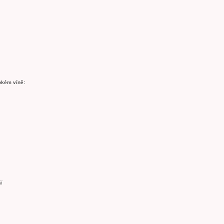
okém víně:
ší