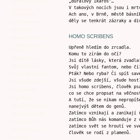
„duralový Ikaros“…
Oldřich Damborský
V takových nocích jsou i mrt
Vítězslava
Ach ano, v Brně, městě básní
Felcmanová
děly se tenkrát zázraky a di
Eva Frantinová
Petr Havel
HOMO SCRIBENS
Marta Hlušíková
Oldřich Antonín
Upřeně hledím do zrcadla.
Hostaša
Komu to zírám do očí?
Zdeněk Janas
Jsi dítě lásky, která zvadla
Zdeněk Marvan
Svůj vlastní fantom, nebo čí
Pták? Nebo ryba? Či spíš sav
Tomáš Mladějovský
Jsi všude zdejší, všude host
Pavlína Novotná
Jsi homo scribens, člověk ps
Ester Nowak
co se chce propsat na věčnos
Olga Nytrová
A tuší, že se nikam nepropíš
Václav Odradovec
nanejvýš dětem do genů.
Zatímco vznikají a zanikají 
Rostislav Opršal
zatímco Bůh nás komanduje z 
Dušan Spáčil
zatímco svět se hroutí ve sv
Vladimír Stibor
člověk se rodí z plamenů.
Karel Sýs