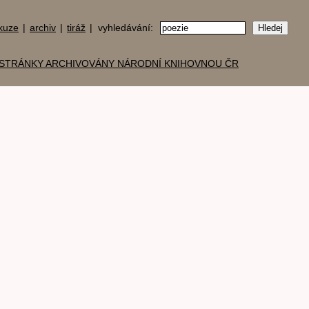
kuze
|
archiv
|
tiráž
| vyhledávání: