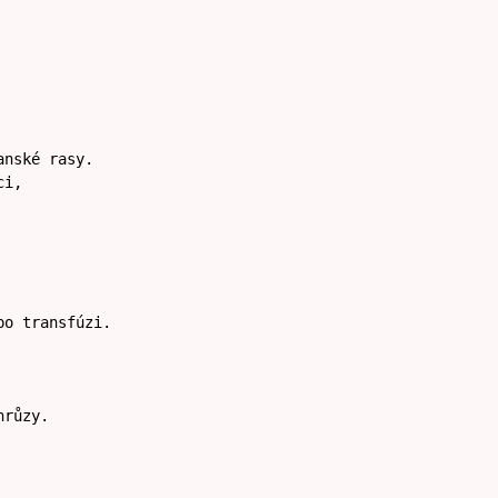
anské rasy.
ci,
po transfúzi.
hrůzy.