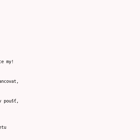
ce my!
ancovat,
v poušť,
etu