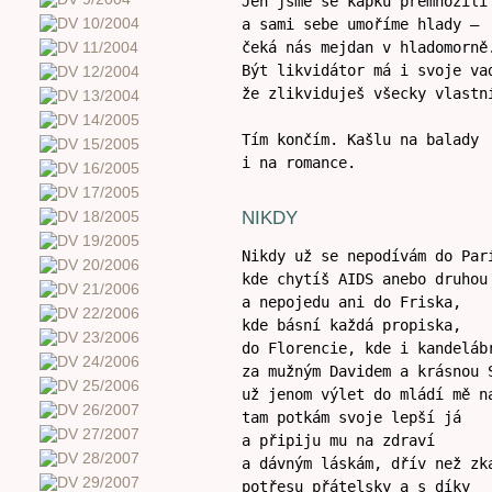
Jen jsme se kapku přemnožili
a sami sebe umoříme hlady –
čeká nás mejdan v hladomorně
Být likvidátor má i svoje va
že zlikviduješ všecky vlastn
Tím končím. Kašlu na balady
i na romance.
NIKDY
Nikdy už se nepodívám do Par
kde chytíš AIDS anebo druhou
a nepojedu ani do Friska,
kde básní každá propiska,
do Florencie, kde i kandeláb
za mužným Davidem a krásnou 
už jenom výlet do mládí mě n
tam potkám svoje lepší já
a připiju mu na zdraví
a dávným láskám, dřív než zk
potřesu přátelsky a s díky