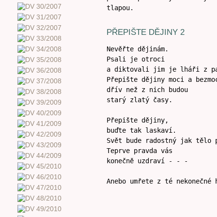
tlapou.
PŘEPIŠTE DĚJINY 2
Nevěřte dějinám.
Psali je otroci
a diktovali jim je lháři z p
Přepište dějiny moci a bezmo
dřív než z nich budou
starý zlatý časy.
Přepište dějiny,
buďte tak laskaví.
Svět bude radostný jak tělo 
Teprve pravda vás
konečně uzdraví - - -
Anebo umřete z té nekonečné 