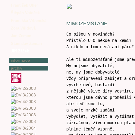
František Uher
Štěpán Votoček
Františka Vrbenská
MIMOZEMŠŤANÉ
Zora Wildová
Co píšou v novinách?
Jan Zeman
Přistálo UFO někde na Zemi?
Stanislav Zeman
A nikdo o tom nemá ani páru?
Jiří Žáček
Ale ti mimozemšťané jsme pře
informace
My nejsme obyvatelé,
archiv
ne, my jsme dobyvatelé
vždy připravení zabíjet a dr
vyvrhelové, bastardi
z nějaké všivé díry vesmíru,
kterou jsme dávno proměnili 
ale teď jsme tu,
a svoje mrzké zadání
vybydlet, vytěžit a vyždímat
zázračnou, živou modrou plan
plníme téměř vzorně.