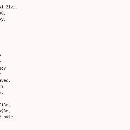
ví živi.
ků,
vy.
?
?
ec?
?
avec,
t?
e,
říše,
výše,
é pýše,