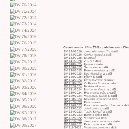
Ostatní tvorba Jiřího Žáčka publikovaná v Div
DV 144/2026
:
Jakou máš adresu?
a další
DV 143/2026
:
Chvála pletení
a další
DV 142/2026
:
Na zdraví
DV 141/2026
:
Žiju si
a další
DV 140/2025
:
Hvězda
a další
DV 139/2025
:
Škoda slov
a další
DV 138/2025
:
Prima kamarádka
a další
DV 136/2025
:
Noc předzvěst
a další
DV 135/2025
:
Píšu ti
a další
DV 134/2024
:
Čtyři praštěné epigramy
DV 133/2024
:
Za Karlem Sýsem
a další
DV 132/2024
:
Nevěřte dějinám
DV 131/2024
:
Marťan na Venuši
a další
DV 130/2024
:
Rád bych se dožil
a další
DV 129/2024
:
Válka dvou galaxií
a další
DV 128/2023
:
Není kam uprchnout
a další
DV 127/2023
:
Převtělování
DV 126/2023
:
Kdybych byl rybář z Bretaně
a dal
DV 125/2023
:
Jitřní chvíle
a další
DV 124/2023
:
Tulák, Krysař
a další
DV 123/2023
:
Blues o duši
a další
DV 122/2022
:
Vyhořelým
a další
DV 121/2022
:
Jakou barvu má duše
a další
DV 120/2022
:
Krásy planety
a další
DV 119/2022
:
Píseň nemilovaného
a další