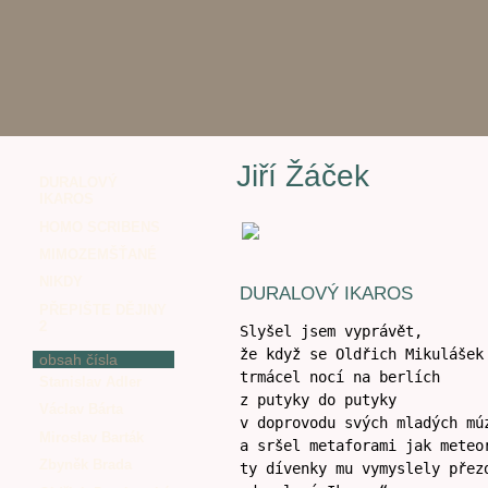
Jiří Žáček
DURALOVÝ
IKAROS
HOMO SCRIBENS
MIMOZEMŠŤANÉ
NIKDY
DURALOVÝ IKAROS
PŘEPIŠTE DĚJINY
2
Slyšel jsem vyprávět,
že když se Oldřich Mikulášek
obsah čísla
trmácel nocí na berlích
Stanislav Adler
z putyky do putyky
Václav Bárta
v doprovodu svých mladých mú
Miroslav Barták
a sršel metaforami jak meteo
Zbyněk Brada
ty dívenky mu vymyslely přez