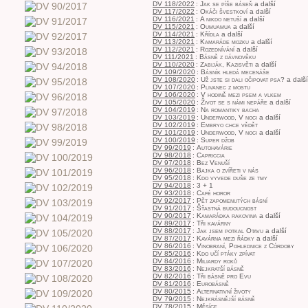
DV 118/2022
:
Jak se píše báseň
a další
DV 117/2022
:
Okáči švestkoví
a další
DV 116/2021
:
A nikdo netuší
a další
DV 115/2021
:
Oumuamua
a další
DV 114/2021
:
Křídla
a další
DV 113/2021
:
Kamaráde mozku
a další
DV 112/2021
:
Rozednívání
a další
DV 111/2021
:
Básně z dávnověku
DV 110/2020
:
Zabiják, Kazisvěti
a další
DV 109/2020
:
Básník hledá mecenáše
DV 108/2020
:
Už jste si dali očipovat psa?
a další
DV 107/2020
:
Plivanec z mostu
DV 106/2020
:
V hodině mezi psem a vlkem
DV 105/2020
:
Život se s námi nepáře
a další
DV 104/2019
:
Na romantiky bacha
DV 103/2019
:
Underwood, V noci
a další
DV 102/2019
:
Embryo chce vědět
DV 101/2019
:
Underwood, V noci
a další
DV 100/2019
:
Super džob
DV 99/2019
:
Autohavárie
DV 98/2018
:
Capriccia
DV 97/2018
:
Bez Venuší
DV 96/2018
:
Bajka o zvířeti v nás
DV 95/2018
:
Kdo vyvede duše ze tmy
DV 94/2018
:
3 + 1
DV 93/2018
:
Café horor
DV 92/2017
:
Pět zapomenutých básní
DV 91/2017
:
Šťastná budoucnost
DV 90/2017
:
Kamarádka rakovina
a další
DV 89/2017
:
Tři kavárny
DV 88/2017
:
Jak jsem potkal Otavu
a další
DV 87/2017
:
Kavárna mezi řádky
a další
DV 86/2016
:
Vinobraní, Pohlednice z Córdoby
DV 85/2016
:
Kdo učí ptáky zpívat
DV 84/2016
:
Miliardy roků
DV 83/2016
:
Nejkratší básně
DV 82/2016
:
Tři básně pro Evu
DV 81/2016
:
Eurobásně
DV 80/2015
:
Alternativní životy
DV 79/2015
:
Nejkrásnější básně
DV 78/2015
:
Měsíce