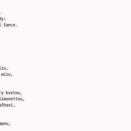
.
dy:
í šance.
ízu,
 mízu,
ry kvetou,
Simonettou,
ažhaví,
apou,