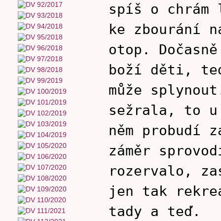
spíš o chrám 
ke zbourání n
otop. Dočasně
boží děti, te
může splynout
sežrala, to u
něm probudí z
záměr sprovod
rozervalo, za
jen tak rekre
tady a teď.