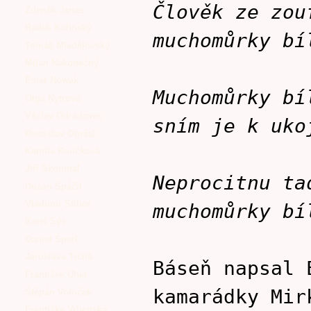
Člověk ze zou
Zdeněk Janas
Radek Kolínský
muchomůrky bí
Tomáš Mladějovský
Milan Nakonečný
Ester Nowak
Muchomůrky bí
Olga Nytrová
Václav Odradovec
sním je k uko
Rostislav Opršal
Kamila Roučková
Jiří Skoumal
Neprocitnu ta
Dušan Spáčil
Vladimír Stibor
muchomůrky bí
Karel Sýs
Daniel Šperl
Jaroslava Tichá
Báseň napsal 
František Uher
kamarádky Mir
Štěpán Votoček
Františka Vrbenská