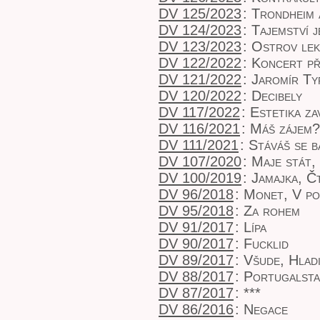
DV 125/2023
:
Trondheim 
DV 124/2023
:
Tajemství j
DV 123/2023
:
Ostrov lek
DV 122/2022
:
Koncert př
DV 121/2022
:
Jaromír Ty
DV 120/2022
:
Decibely
DV 117/2022
:
Estetika z
DV 116/2021
:
Máš zájem?
DV 111/2021
:
Stáváš se b
DV 107/2020
:
Maje stát,
DV 100/2019
:
Jamajka, Č
DV 96/2018
:
Monet, V po
DV 95/2018
:
Za rohem
DV 91/2017
:
Lípa
DV 90/2017
:
Fucklid
DV 89/2017
:
Všude, Hlad
DV 88/2017
:
Portugalsta
DV 87/2017
:
***
DV 86/2016
:
Negace