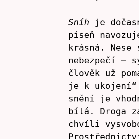
Sníh
je dočasn
píseň navozuj
krásná. Nese 
nebezpečí – s
člověk už pom
je k ukojení“
snění je vhod
bílá. Droga z
chvíli vysvob
Prostřednictv