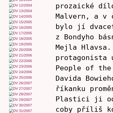
prozaické díl
Malvern, a v 
bylo jí dvace
z Bondyho bás
Mejla Hlavsa.
protagonista 
People of the
Davida Bowieh
říkanku promě
Plastici ji o
coby příliš k