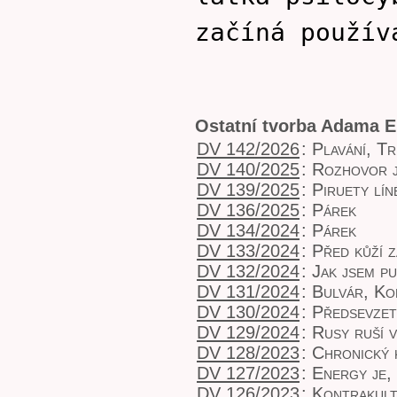
začíná použív
Ostatní tvorba Adama E
DV 142/2026
:
Plavání, T
DV 140/2025
:
Rozhovor j
DV 139/2025
:
Piruety lín
DV 136/2025
:
Párek
DV 134/2024
:
Párek
DV 133/2024
:
Před kůží z
DV 132/2024
:
Jak jsem pu
DV 131/2024
:
Bulvár, Ko
DV 130/2024
:
Předsevzet
DV 129/2024
:
Rusy ruší v
DV 128/2023
:
Chronický 
DV 127/2023
:
Energy je,
DV 126/2023
:
Kontrakult