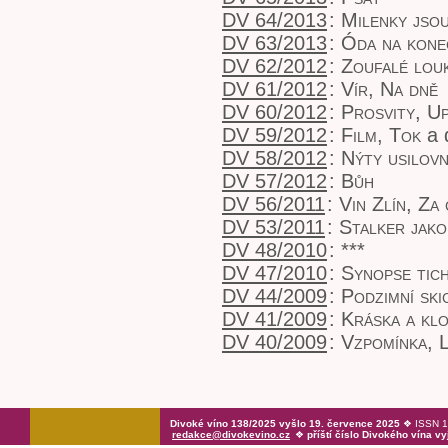
DV 64/2013
:
Milenky jso
DV 63/2013
:
Óda na kone
DV 62/2012
:
Zoufalé lou
DV 61/2012
:
Vír, Na dně
DV 60/2012
:
Prosvity, U
DV 59/2012
:
Film, Tok
a 
DV 58/2012
:
Nýty usilov
DV 57/2012
:
Bůh
DV 56/2011
:
Vin Zlín, Za 
DV 53/2011
:
Stalker jako
DV 48/2010
:
***
DV 47/2010
:
Synopse tic
DV 44/2009
:
Podzimní skic
DV 41/2009
:
Kráska a kl
DV 40/2009
:
Vzpomínka, 
Divoké víno 138/2025 vyšlo 19. července 2025
❖ ISSN 1
redakce@divokevino.cz
❖
příští číslo Divokého vína vy