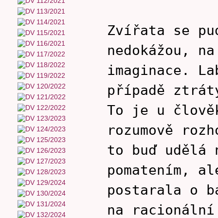
Zvířata se pu
nedokážou, na
imaginace. La
případě ztrát
To je u člově
rozumově rozh
to buď udělá 
pomatením, al
postarala o b
na racionální