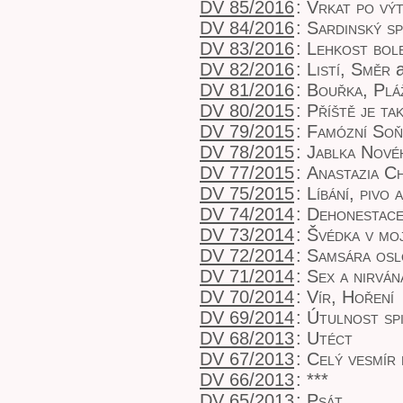
DV 85/2016
:
Vrkat po vý
DV 84/2016
:
Sardinský sp
DV 83/2016
:
Lehkost bole
DV 82/2016
:
Listí, Směr
a
DV 81/2016
:
Bouřka, Plá
DV 80/2015
:
Příště je ta
DV 79/2015
:
Famózní So
DV 78/2015
:
Jablka Nové
DV 77/2015
:
Anastazia Ch
DV 75/2015
:
Líbání, pivo 
DV 74/2014
:
Dehonestac
DV 73/2014
:
Švédka v moj
DV 72/2014
:
Samsára osl
DV 71/2014
:
Sex a nirván
DV 70/2014
:
Vír, Hoření
DV 69/2014
:
Útulnost sp
DV 68/2013
:
Utéct
DV 67/2013
:
Celý vesmír
DV 66/2013
:
***
DV 65/2013
:
Psát