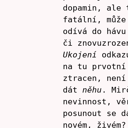
dopamin, ale 
fatální, může
odívá do hávu
či znovuzroze
Ukojení
odkazu
na tu prvotní
ztracen, nen
dát
něhu
. Mir
nevinnost, vě
posunout se d
novém, živém?