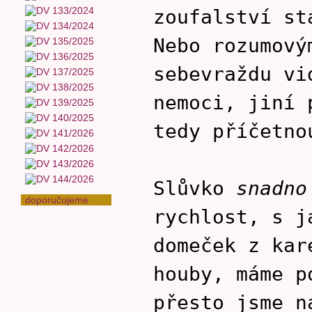
zoufalství st
Nebo rozumový
sebevraždu vi
nemoci, jiní 
tedy příčetno
Slůvko
snadno
doporučujeme
rychlost, s j
domeček z kar
houby, máme p
přesto jsme n