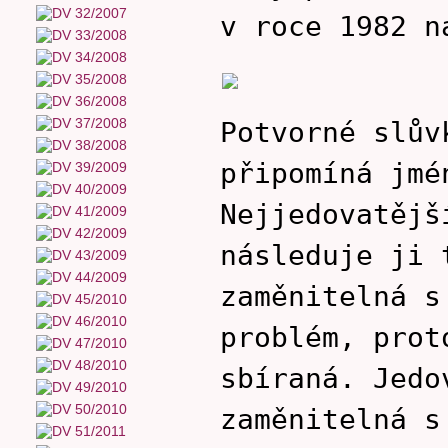
v roce 1982 n
Potvorné slů
připomíná jmé
Nejjedovatějš
následuje ji 
zaměnitelná s
problém, prot
sbíraná. Jedo
zaměnitelná s