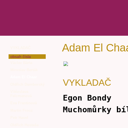
Adam El Cha
VYKLADAČ
obsah čísla
Václav Bárta
Miroslav Barták
Adam El Chaar
VYKLADAČ
Oldřich Damborský
Vítězslava
Egon Bondy
Felcmanová
Eva Frantinová
Muchomůrky bí
Martin Frouz
Petr Havel
Oldřich Hostaša