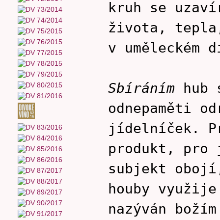
kruh se uzaví
života, tepla
v uměleckém d
Sbíráním
hub s
odnepaměti od
jídelníček. P
produkt, pro 
subjekt obojí
houby využij
nazýván božím