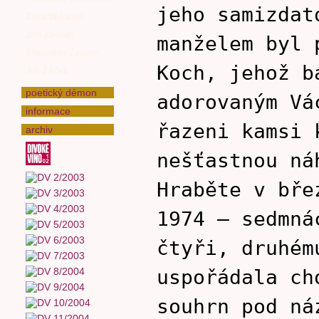
jeho samizdat
Zora Wildová
Jan Zeman
manželem byl 
Stanislav Zeman
Koch, jehož b
Jiří Žáček
poetický démon
adorovaným Vá
informace
řazeni kamsi 
archiv
nešťastnou ná
Hraběte v bře
1974 – sedmná
čtyři, druhém
uspořádala ch
souhrn pod ná