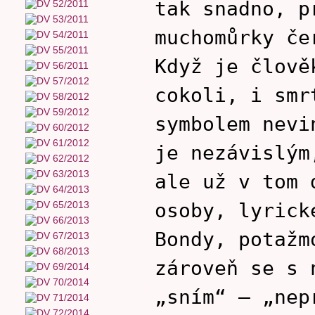
tak snadno, p
muchomůrky če
Když je člov
cokoli, i sm
symbolem nevi
je nezávislým
ale už v tom 
osoby, lyrick
Bondy, potažm
zároveň se s 
„sním“ – „nep