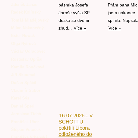
Zdeněk Janas
básníka Josefa
Přání pana Mic
Radek Kolínský
Jaroše vyšla SP
jsem nakonec
Tomáš Mladějovský
deska se dvěmi
splnila. Napsala
Milan Nakonečný
zhud...
Více »
Více »
Ester Nowak
Olga Nytrová
Václav Odradovec
Rostislav Opršal
Kamila Roučková
Jiří Skoumal
Dušan Spáčil
Vladimír Stibor
Karel Sýs
Daniel Šperl
Jaroslava Tichá
16.07.2026 - V
SCHOTTU
František Uher
pokřtili Libora
Štěpán Votoček
odloženého do
Františka Vrbenská