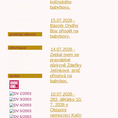
kolínského
Zora Wildová
babyboxu.
Jan Zeman
Stanislav Zeman
15.07.2026 -
Básník Ondřej
Jiří Žáček
Bos přispěl na
poetický démon
babyboxy.
Tomáš Hertel
informace
14.07.2026 -
Profil časopisu
Zeptal jsem se
pravidelné
Loga DV
pro spřátelené
dárkyně Zdeňky
stránky
Jelínkové, proč
přispívá na
archiv
babybox.
10.07.2026 -
283. děťátko 10.
7. 2026 v
Oblastní
nemocnici Kolín