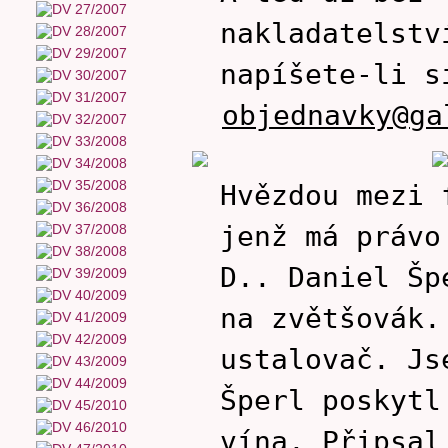
nakladatelstv
napíšete-li s
objednavky@ga
Hvězdou mezi
jenž má právo
D.. Daniel Šp
na zvětšovák.
ustalovač. Js
Šperl poskytl
vína. Připsal