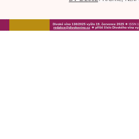
Divoké víno 138/2025 vyšlo 19. července 2025
❖ ISSN 1
redakce@divokevino.cz
❖
příští číslo Divokého vína vy