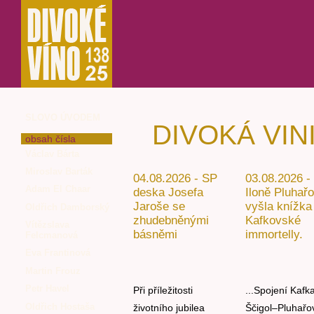
SLOVO ÚVODEM
DIVOKÁ VIN
obsah čísla
Václav Bárta
Miroslav Barták
04.08.2026 - SP
03.08.2026 -
Adam El Chaar
deska Josefa
Iloně Pluhař
Jaroše se
vyšla knížka
Oldřich Damborský
zhudebněnými
Kafkovské
Vítězslava
básněmi
immortelly.
Felcmanová
Eva Frantinová
Martin Frouz
Petr Havel
Při příležitosti
...Spojení Kafk
Oldřich Hostaša
životního jubilea
Ščigol–Pluhařo