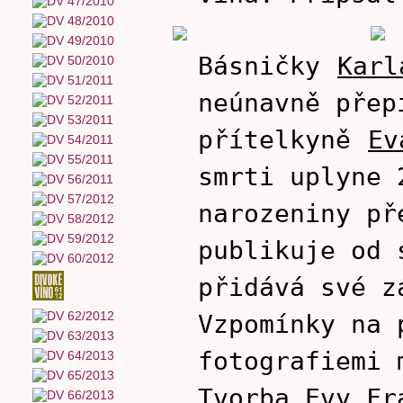
Básničky
Karl
neúnavně přep
přítelkyně
Ev
smrti uplyne 
narozeniny př
publikuje od 
přidává své z
Vzpomínky na 
fotografiemi 
Tvorba Evy Fr