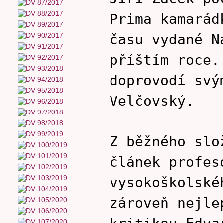
Prima kamarád
času vydané N
příštím roce.
doprovodí svý
Velčovský.
Z běžného slo
článek profe
vysokoškolské
zároveň nejle
kritikou Edva