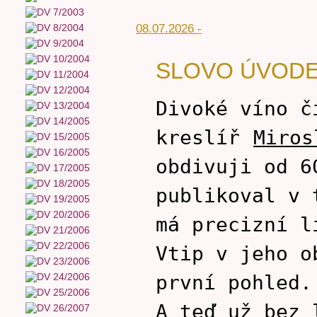
08.07.2026 -
SLOVO ÚVOD
Divoké víno č
kreslíř
Miros
obdivuji od 6
publikoval v 
má precizní l
Vtip v jeho o
první pohled.
A teď už bez 