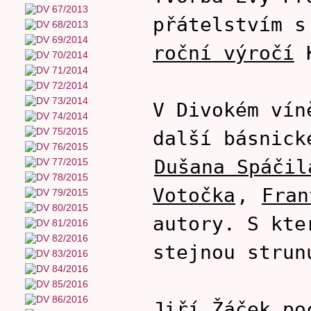
přátelstvím s
roční výročí
K
V Divokém vín
další básnic
Dušana Spáčil
Votočka
,
Fran
autory. S kte
stejnou strun
Jiří Žáček po