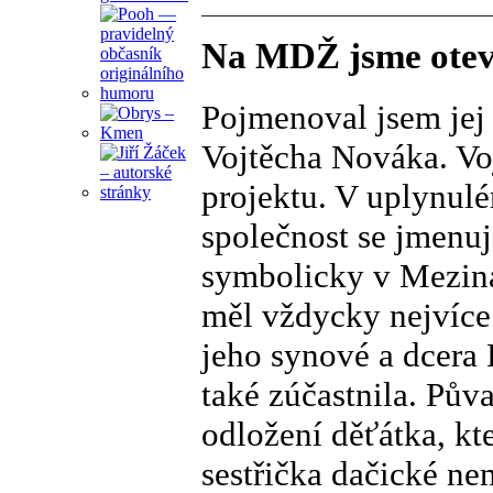
Na MDŽ jsme otevř
Pojmenoval jsem jej
Vojtěcha Nováka. Vo
projektu. V uplynulé
společnost se jmenu
symbolicky v Meziná
měl vždycky nejvíce 
jeho synové a dcera 
také zúčastnila. Pův
odložení děťátka, kt
sestřička dačické ne