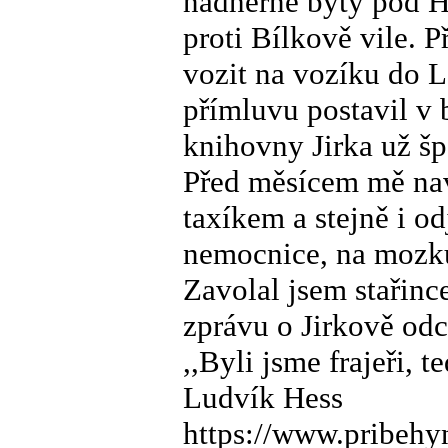
nádherné byty pod H
proti Bílkově vile. 
vozit na vozíku do 
přímluvu postavil v 
knihovny Jirka už šp
Před měsícem mě nav
taxíkem a stejně i od
nemocnice, na mozku
Zavolal jsem stařinc
zprávu o Jirkově od
,,Byli jsme frajeři, t
Ludvík Hess
https://www.pribehy