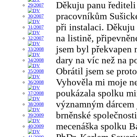
Děkuju panu ředitel
pracovníkům Sušické
při instalaci. Děkuj
na listině, připevně
jsem byl překvapen 
dary na víc než na 
Obrátil jsem se proto
Vyhověla mi moje ne
poukázala spolku m
významným dárcem je
brněnské společnost
mecenáška spolku Ba