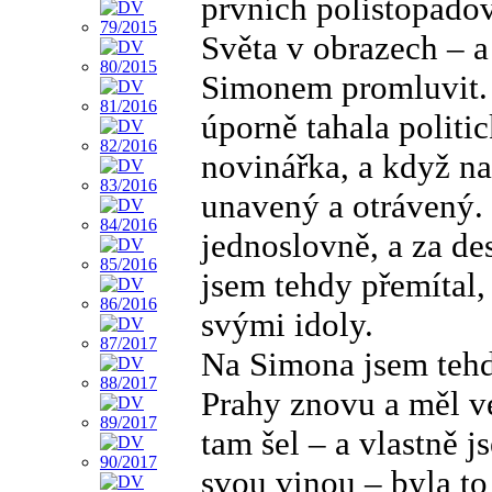
prvních polistopado
Světa v obrazech – a
Simonem promluvit. 
úporně tahala politi
novinářka, a když na
unavený a otrávený.
jednoslovně, a za de
jsem tehdy přemítal, 
svými idoly.
Na Simona jsem tehdy
Prahy znovu a měl v
tam šel – a vlastně 
svou vinou – byla to