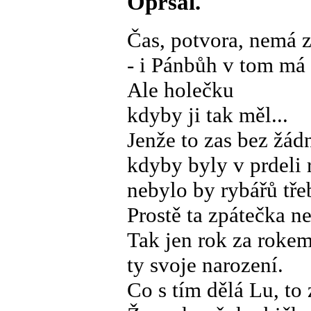
Opršal.
Čas, potvora, nemá 
- i Pánbůh v tom má
Ale holečku
kdyby ji tak měl...
Jenže to zas bez žád
kdyby byly v prdeli 
nebylo by rybářů tře
Prostě ta zpátečka ne
Tak jen rok za rok
ty svoje narození.
Co s tím dělá Lu, to