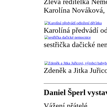
Zleva ředitelka Nem
Karolína Nováková, 
Karolíná předvádí o
sestřička dačické n
Zdeněk a Jitka Juřic
Daniel Šperl vysta
Vážení přátelé,