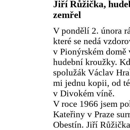
Jiří Růžička, hudeb
zemřel
V pondělí 2. února rá
které se nedá vzdoro
v Pionýrském domě v 
hudební kroužky. Kd
spolužák Václav Hrab
mi jednu kopii, od t
v Divokém víně.
V roce 1966 jsem poř
Kateřiny v Praze su
Obestín. Jiří Růžičk