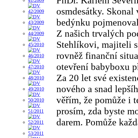
PhDr. Karlem Severin
osmdesátky. Skonal 
bedýnku pojmenoval
Z našich trvalých po
Stehlíkovi, majiteli 
rovněž finanční situ
otevření babyboxu při
Za 20 let své exist
nového a snad lepší
věřím, že pomůže i t
prosím, zda byste m
darem. Pomůže každ