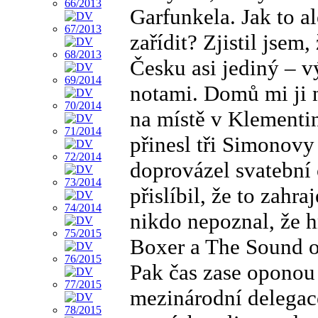
Garfunkela. Jak to a
zařídit? Zjistil jsem
Česku asi jediný – 
notami. Domů mi ji n
na místě v Klementi
přinesl tři Simonovy
doprovázel svatební 
přislíbil, že to zahra
nikdo nepoznal, že h
Boxer a The Sound o
Pak čas zase oponou 
mezinárodní delegace