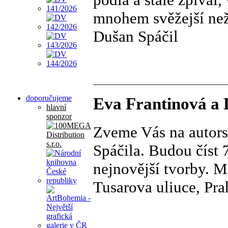
mnohem svěžejší než
Dušan Spáčil
doporučujeme
Eva Frantinová a 
hlavní
sponzor
Zveme Vás na autors
Spáčila. Budou číst 
nejnovější tvorby. M
Tusarova uliuce, Pra