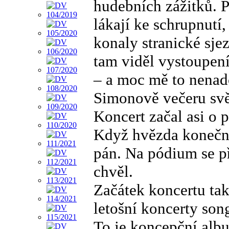
hudebních zážitků. 
lákají ke schrupnutí, 
konaly stranické sj
tam viděl vystoupení
– a moc mě to nenad
Simonově večeru sv
Koncert začal asi o p
Když hvězda konečně 
pán. Na pódium se př
chvěl.
Začátek koncertu tak
letošní koncerty son
To je koncepční alb