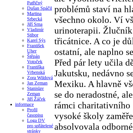
Patřičný
problémů staví na hl
Dušan Spáčil
Martina
všechno okolo. Ví vš
Srbecká
Jiří Srna
urinoterapii. Žluční
Vladimír
Stibor
třicátnice. A co je d
Karel Sýs
František
ostatní, ale naplno s
Uher
Štěpán
Před pár lety učila 
Votoček
Františka
Jakutsku, nedávno se
Vrbenská
Zora Wildová
Mexiku. A hlavně vš
Jan Zeman
Stanislav
se do neradostné, ale
Zeman
Jiří Žáček
rámci charitativníh
informace
Profil
vysoké školy zaměřen
časopisu
Loga DV
absolvovala odborné
pro spřátelené
stránky