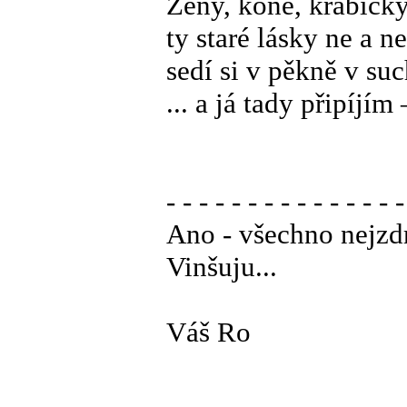
Ženy, koně, krabičky
ty staré lásky ne a n
sedí si v pěkně v su
... a já tady připíjím
- - - - - - - - - - - - - - -
Ano - všechno nejzdr
Vinšuju...
Váš Ro