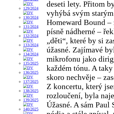
deseti lety. Přitom b
vyhýbá svým starým 
Homeward Bound – za
písně nádherné – řek
„děti“, které by si z
úžasné. Zajímavé byl
mikrofonu jako dirig
každém tónu. A taky 
skoro nechvěje – zas
Z koncertu, který j
rozloučení, byla naj
Úžasné. A sám Paul 
pódia a stále zpíval