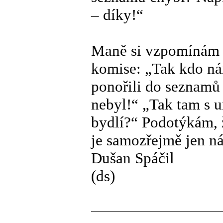
– díky!“
Maně si vzpomínám n
komise: „Tak kdo nám
ponořili do seznamů 
nebyl!“ „Tak tam s 
bydlí?“ Podotýkám, ž
je samozřejmě jen n
Dušan Spáčil
(ds)