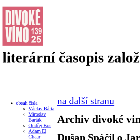
literární časopis zalo
na další stranu
obsah čísla
Václav Bárta
Miroslav
Archiv divoké vin
Barták
Ondřej Bos
Adam El
Dušan Spáčil o Ja
Chaar