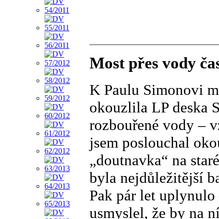
Most přes vody ča
K Paulu Simonovi má
okouzlila LP deska 
rozbouřené vody – v
jsem poslouchal okou
„doutnavka“ na sta
byla nejdůležitější 
Pak pár let uplynulo 
usmyslel, že by na n