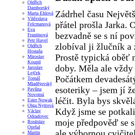
Oldřich
Damborský
Zádrhel času Největ
Marta Ehlová
Vítězslava
přátel prošla Jarka.
Felcmanová
Eva
bezvadně se s ní pov
Frantinová
Petr Havel
zlobíval ji žlučník a
Oldřich
Hostaša
Prostě typická oběť 
Miroslav
Koupil
doby. Měla ale vždy
Jaroslav
Lejček
Počátkem devadesátý
Tomáš
Mladějovský
esoteriky – jsem jí ž
Pavlína
Novotná
léčit. Byla bys skvěl
Ester Nowak
Olga Nytrová
Když jsme se potkali o
Václav
Odradovec
moje předpověď se sk
Rostislav
Opršal
ale výbornou cvičite
Martin