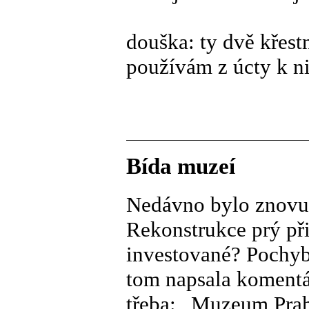
douška: ty dvě křes
používám z úcty k ni
Bída muzeí
Nedávno bylo znovu
Rekonstrukce prý př
investované? Pochybu
tom napsala komentá
třeba: „Muzeum Prah