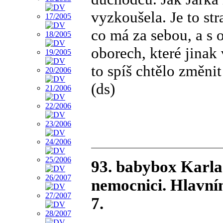
vyzkoušela. Je to str
co má za sebou, a s
oborech, které jinak
to spíš chtělo změnit
(ds)
93. babybox Karla
nemocnici. Hlavn
7.