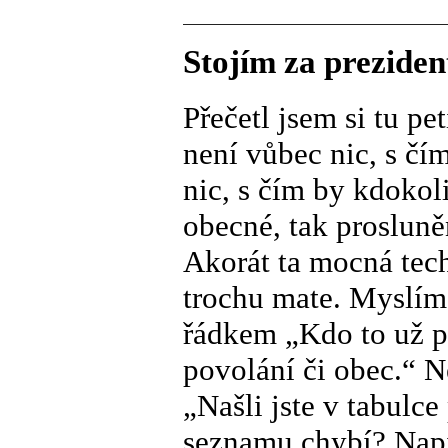
Stojím za prezide
Přečetl jsem si tu pe
není vůbec nic, s čí
nic, s čím by kdokoli
obecné, tak proslun
Akorát ta mocná techn
trochu mate. Myslím 
řádkem „Kdo to už p
povolání či obec.“ 
„Našli jste v tabulc
seznamu chybí? Napi