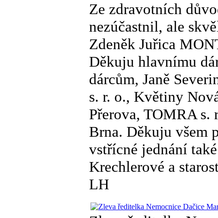
Ze zdravotních důvo
nezúčastnil, ale skv
Zdeněk Juřica MON
Děkuju hlavnímu d
dárcům, Janě Severi
s. r. o., Květiny Nová
Přerova, TOMRA s. r
Brna. Děkuju všem p
vstřícné jednání tak
Krechlerové a staros
LH