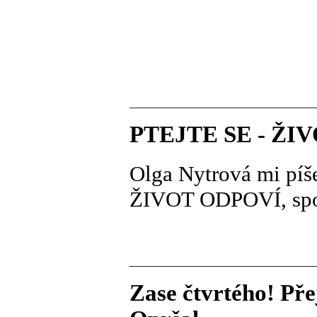
PTEJTE SE - ŽI
Olga Nytrová mi píš
ŽIVOT ODPOVÍ, spol
Zase čtvrtého! Pře