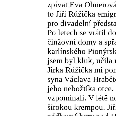
zpívat Eva Olmerová,
to Jiří Růžička emig
pro divadelní předst
Po letech se vrátil d
činžovní domy a spřá
karlínského Pionýr
jsem byl kluk, učila
Jirka Růžička mi po
syna Václava Hraběte
jeho nebožtíka otce.
vzpomínali. V létě n
širokou krempou. Jiř