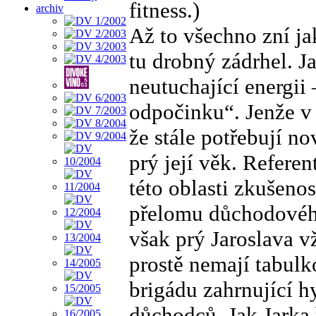
fitness.)
archiv
Až to všechno zní j
tu drobný zádrhel. J
neutuchající energii
odpočinku“. Jenže v 
že stále potřebují no
prý její věk. Refere
této oblasti zkušenos
přelomu důchodovéh
však prý Jaroslava v
prostě nemají tabulk
brigádu zahrnující 
důchodců. Jak Jarka ř