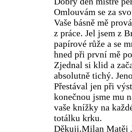
Dobrý den mistře per
Omlouvám se za svou
Vaše básně mě prováz
z práce. Jel jsem z 
papírové růže a se m
hned při první mě po
Zjednal si klid a zač
absolutně tichý. Jeno
Přestával jen při výs
konečnou jsme mu na
vaše knížky na každé
totálku krku.
Děkuji.Milan Matěj J