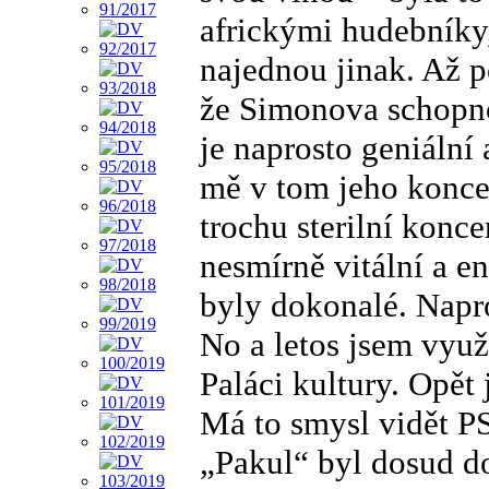
africkými hudebníky,
najednou jinak. Až p
že Simonova schopno
je naprosto geniální 
mě v tom jeho koncer
trochu sterilní konce
nesmírně vitální a e
byly dokonalé. Napro
No a letos jsem využi
Paláci kultury. Opět
Má to smysl vidět P
„Pakul“ byl dosud d