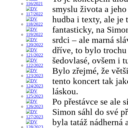
smyslu života a jeho 
hudba i texty, ale je
fantasticky, na Simo
srdci – ale marná sl
dříve, to bylo troc
šedovlasé, ovšem i tu
Bylo zřejmé, že větš
tento koncert tak jak
láskou.
Po přestávce se ale 
Simon sáhl do své př
byla tatáž nádherná 