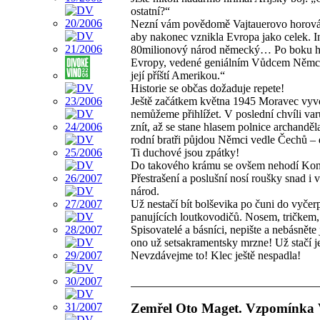
ostatní?“
Nezní vám povědomě Vajtauerovo horován
aby nakonec vznikla Evropa jako celek. In
80milionový národ německý… Po boku hrd
Evropy, vedené geniálním Vůdcem Němců. 
její příští Amerikou.“
Historie se občas dožaduje repete!
Ještě začátkem května 1945 Moravec vyvol
nemůžeme přihlížet. V poslední chvíli var
znít, až se stane hlasem polnice archanděl
rodní bratři půjdou Němci vedle Čechů – d
Ti duchové jsou zpátky!
Do takového krámu se ovšem nehodí Kon
Přestrašení a poslušní nosí roušky snad i v
národ.
Už nestačí bít bolševika po čuni do vyčerp
panujících loutkovodičů. Nosem, tričke
Spisovatelé a básníci, nepište a nebásněte
ono už setsakramentsky mrzne! Už stačí j
Nevzdávejme to! Klec ještě nespadla!
Zemřel Oto Maget. Vzpomínka 