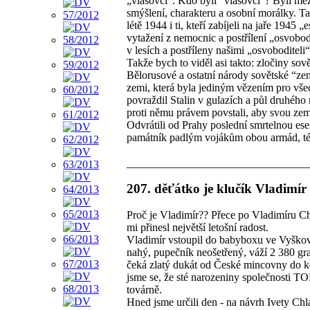
„vlasovci“. Kdo byli “vlasovci“? Byli me
smýšlení, charakteru a osobní morálky. Ta
létě 1944 i ti, kteří zabíjeli na jaře 1945 
vytažení z nemocnic a postřílení „osvobod
v lesích a postříleny našimi „osvoboditeli
Takže bych to viděl asi takto: zločiny sov
Bělorusové a ostatní národy sovětské “zem
zemi, která byla jediným vězením pro všec
povraždil Stalin v gulazích a půl druhého 
proti němu právem povstali, aby svou zemi
Odvrátili od Prahy poslední smrtelnou ese
památník padlým vojákům obou armád, té „r
207. děťátko je klučík Vladimír
Proč je Vladimír?? Přece po Vladimíru C
mi přinesl největší letošní radost.
Vladimír vstoupil do babyboxu ve Vyškově
nahý, pupečník neošetřený, váží 2 380 gr
čeká zlatý dukát od České mincovny do k
jsme se, že sté narozeniny společnosti 
továrně.
Hned jsme určili den - na návrh Ivety Chl