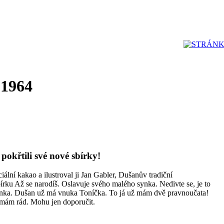
 1964
pokřtili své nové sbírky!
ální kakao a ilustroval ji Jan Gabler, Dušanův tradiční
írku Až se narodíš. Oslavuje svého malého synka. Nedivte se, je to
Trnka. Dušan už má vnuka Toníčka. To já už mám dvě pravnoučata!
 mám rád. Mohu jen doporučit.