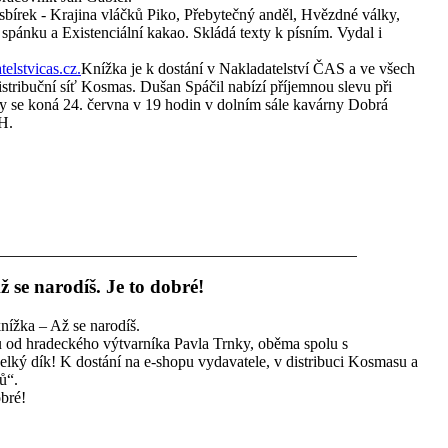
sbírek - Krajina vláčků Piko, Přebytečný anděl, Hvězdné války,
spánku a Existenciální kakao. Skládá texty k písním. Vydal i
elstvicas.cz.
Knížka je k dostání v Nakladatelství ČAS a ve všech
stribuční síť Kosmas. Dušan Spáčil nabízí příjemnou slevu při
ky se koná 24. června v 19 hodin v dolním sále kavárny Dobrá
 H.
 se narodíš. Je to dobré!
knížka – Až se narodíš.
ou od hradeckého výtvarníka Pavla Trnky, oběma spolu s
lký dík! K dostání na e-shopu vydavatele, v distribuci Kosmasu a
ů“.
obré!