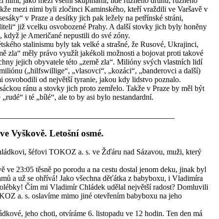
zi nimi, jako mezi všemi skupinami, lidé různého druhu, různého
kže mezi nimi byli zločinci Kaminského, kteří vraždili ve Varšavě v
„esesáky“ v Praze a desítky jich pak ležely na petřínské stráni,
iteli“ již vcelku osvobozené Prahy. A další stovky jich byly honěny
“, když je Američané nepustili do své zóny.
ětského stalinismu byly tak velké a strašné, že Rusové, Ukrajinci,
ě zla“ měly právo využít jakékoli možnosti a bojovat proti takové
hny jejich obyvatele této „země zla“. Milióny svých vlastních lidí
miliónu („hilfswillige“, „vlasovci“, „kozáci“, „banderovci a další)
 osvobodili od největší tyranie, jakou kdy lidstvo poznalo.
sáckou ránu a stovky jich proto zemřelo. Takže v Praze by měl být
udé“ i té „bílé“, ale to by asi bylo nestandardní.
 ve Vyškově. Letošní osmé.
hládkovi, šéfovi TOKOZ a. s. ve Žďáru nad Sázavou, muži, který
 ve 23:05 těsně po porodu a na cestu dostal jenom deku, jinak byl
amů a už se ohřívá! Jako všechna děťátka z babyboxu, i Vladimíra
olébky! Čím mi Vladimír Chládek udělal největší radost? Domluvili
TOKOZ a. s. oslavíme mimo jiné otevřením babyboxu na jeho
ádkové, jeho choti, otvíráme 6. listopadu ve 12 hodin. Ten den má