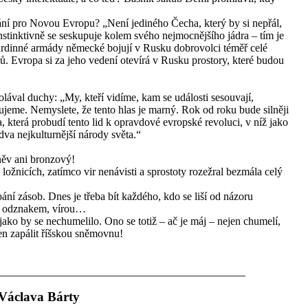
í pro Novou Evropu? „Není jediného Čecha, který by si nepřál,
stinktivně se seskupuje kolem svého nejmocnějšího jádra – tím je
inné armády německé bojují v Rusku dobrovolci téměř celé
Evropa si za jeho vedení otevírá v Rusku prostory, které budou
ával duchy: „My, kteří vidíme, kam se události sesouvají,
ujeme. Nemyslete, že tento hlas je marný. Rok od roku bude silněji
a, která probudí tento lid k opravdové evropské revoluci, v níž jako
va nejkulturnější národy světa.“
ěv ani bronzový!
 ložnicích, zatímco vir nenávisti a sprostoty rozežral bezmála celý
ání zásob. Dnes je třeba bít každého, kdo se liší od názoru
m, odznakem, vírou…
 jako by se nechumelilo. Ono se totiž – ač je máj – nejen chumelí,
en zapálit říšskou sněmovnu!
Václava Bárty