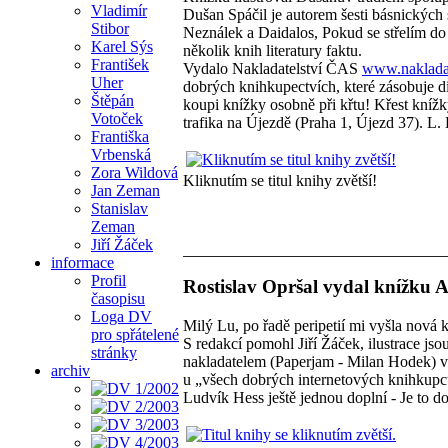
Vladimír
Dušan Spáčil je autorem šesti básnických 
Stibor
Neználek a Daidalos, Pokud se střelím do 
Karel Sýs
několik knih literatury faktu.
František
Vydalo Nakladatelství ČAS
www.nakladat
Uher
dobrých knihkupectvích, které zásobuje di
Štěpán
koupi knížky osobně při křtu! Křest kníž
Votoček
trafika na Újezdě (Praha 1, Újezd 37). L.
Františka
Vrbenská
Zora Wildová
Kliknutím se titul knihy zvětší!
Jan Zeman
Stanislav
Zeman
Jiří Žáček
informace
Profil
Rostislav Opršal vydal knížku Až
časopisu
Loga DV
Milý Lu, po řadě peripetií mi vyšla nová 
pro spřátelené
S redakcí pomohl Jiří Žáček, ilustrace js
stránky
nakladatelem (Paperjam - Milan Hodek) ve
archiv
u „všech dobrých internetových knihkupc
Ludvík Hess ještě jednou doplní - Je to d