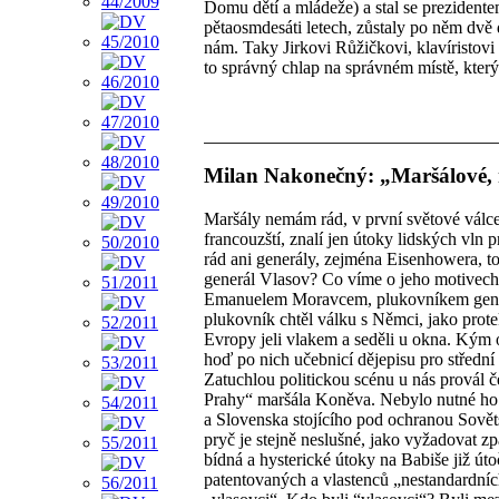
Domu dětí a mládeže) a stal se prezident
pětaosmdesáti letech, zůstaly po něm dvě 
nám. Taky Jirkovi Růžičkovi, klavíristovi
to správný chlap na správném místě, který
Milan Nakonečný: „Maršálové, 
Maršály nemám rád, v první světové válce 
francouzští, znalí jen útoky lidských vl
rád ani generály, zejména Eisenhowera, t
generál Vlasov? Co víme o jeho motivec
Emanuelem Moravcem, plukovníkem generál
plukovník chtěl válku s Němci, jako protek
Evropy jeli vlakem a seděli u okna. Kým o
hoď po nich učebnicí dějepisu pro střední 
Zatuchlou politickou scénu u nás provál 
Prahy“ maršála Koněva. Nebylo nutné ho ta
a Slovenska stojícího pod ochranou Sovětské
pryč je stejně neslušné, jako vyžadovat z
bídná a hysterické útoky na Babiše již út
patentovaných a vlastenců „nestandardníc