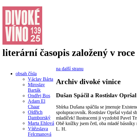
literární časopis založený v roce
na další stranu
obsah čísla
Václav Bárta
Archiv divoké vinice
Miroslav
Barták
Dušan Spáčil a Rostislav Opršal 
Ondřej Bos
Adam El
Chaar
Sbírka Dušana spáčila se jmenuje Existenci
Oldřich
spolupracovník. Rostislav Opršal vydal sb
Damborský
mladíček! Ilustracemi ji vyzdobil Pavel 
Marta Ehlová
Obě knížky jsem četl, oba mladé básníky
Vítězslava
L. H.
Felcmanová