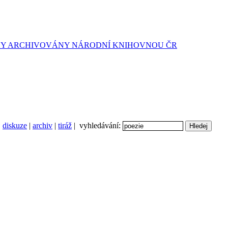
diskuze
|
archiv
|
tiráž
| vyhledávání: