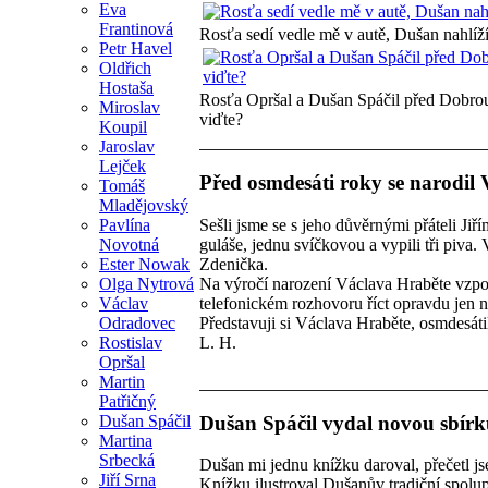
Eva
Frantinová
Rosťa sedí vedle mě v autě, Dušan nahlíží
Petr Havel
Oldřich
Hostaša
Rosťa Opršal a Dušan Spáčil před Dobrou 
Miroslav
viďte?
Koupil
Jaroslav
Lejček
Před osmdesáti roky se narodil
Tomáš
Mladějovský
Sešli jsme se s jeho důvěrnými přáteli Ji
Pavlína
guláše, jednu svíčkovou a vypili tři piva.
Novotná
Zdenička.
Ester Nowak
Na výročí narození Václava Hraběte vzpom
Olga Nytrová
telefonickém rozhovoru říct opravdu jen 
Václav
Představuji si Václava Hraběte, osmdesátil
Odradovec
L. H.
Rostislav
Opršal
Martin
Patřičný
Dušan Spáčil vydal novou sbír
Dušan Spáčil
Martina
Srbecká
Dušan mi jednu knížku daroval, přečetl jse
Jiří Srna
Knížku ilustroval Dušanův tradiční spolu