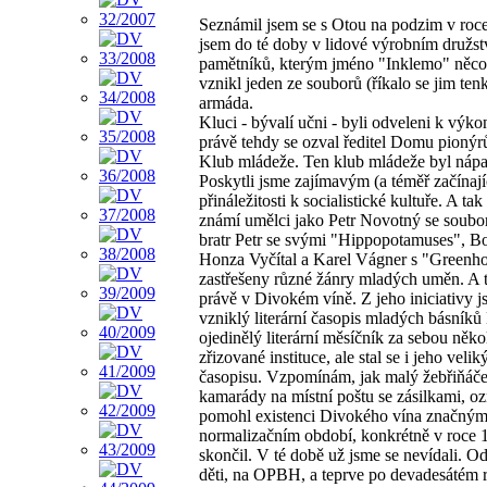
Seznámil jsem se s Otou na podzim v ro
jsem do té doby v lidové výrobním družs
pamětníků, kterým jméno "Inklemo" něco
vznikl jeden ze souborů (říkalo se jim ten
armáda.
Kluci - bývalí učni - byli odveleni k výko
právě tehdy se ozval ředitel Domu pion
Klub mládeže. Ten klub mládeže byl nápad 
Poskytli jsme zajímavým (a téměř začínají
přináležitosti k socialistické kultuře. A t
známí umělci jako Petr Novotný se soubor
bratr Petr se svými "Hippopotamuses", Bo
Honza Vyčítal a Karel Vágner s "Greenhor
zastřešeny různé žánry mladých uměn. A t
právě v Divokém víně. Z jeho iniciativy j
vzniklý literární časopis mladých básník
ojedinělý literární měsíčník za sebou něk
zřizované instituce, ale stal se i jeho v
časopisu. Vzpomínám, jak malý žebřiňáče
kamarády na místní poštu se zásilkami, 
pomohl existenci Divokého vína značným
normalizačním období, konkrétně v roce 1
skončil. V té době už jsme se nevídali. O
děti, na OPBH, a teprve po devadesátém roc