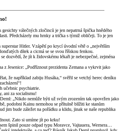
no!
 s gesichty válečných zločinců je jen nepatrná špička hnědého
vlasti. Předcházely mu hrnky a trička s týmiž obličeji. To je jen
 superstar Hitler. Vzápětí po krycí úvodní větě o „největším
lonďatých dítek a cicmá se se svou říšskou fenkou.
ž se dozvědí, že jít k židovskému lékaři je nebezpečné, zejména
ána z Jesenice: „Podříznout prezidenta Zemana a vykrvit jako
at, že například zabiju Husáka,“ svěřil se vetchý herec deníku
 zacházení“!
h učebnic psychiatrie.
, ani za socialismu!
b Deml: „Nikdo nemůže býti už svým zrozením tak opovržen jako
obě, podobni Kainu nemohou se přítulně blížiti ke stanům
jim bude záležet na pořádku a klidu, jinak se naše republika
out. Zato si umíme jít po krku!
usem špinil pouze odpad typu Moravce, Vajtauera, Wernera…
„Český intelektuále, a co teď? Básník Jakub Deml promluvil, kdy