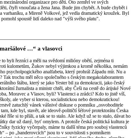
em mezinárodní organizace pro děti. Oto zemřel ve svých
děti, čtyři vnoučata a žena Jana. Bude jim chybět. A bude chybět i
 a varhaníku, a Mireně Volkové, jež vedla dramatický kroužek. Byl
 pomohl spoustě lidí daleko nad "výši svého platu".
maršálové …“ a vlasovci
to byli řezníci a měli na svědomí milióny obětí, zejména ti
n proti kulometům, Žukov nebyl výjimkou a kromě několika, nemám
oho psycholpogického analfabeta, který prohrál Západu mír. Nu a
h? Tak trochu měl něco společného s českým megakolaborantem
ního štábu, který se jako Yester bil za demokracii, jako český
torátní žurnalista a ministr chtěl, aby Češi na cestě do árijské Nové
ba, Moravec a Vlasov, byli? Vlastenci a zrádci? Kdo to jistě víš,
školy, ale vyber si kterou, socialistickou nebo demokratickou!
čerstvě zatuchlý vánek vášnivé diskuse o pomníku „osvoboditele
m, kde byl, stavět, ale ideově-političtí šéfové protektorátu Česka
 říše si to přáli, a tak se to stalo. Ale když už se to stalo, dávat ho
pátky dar už daný, byť omylem. A protože česká politická kultura je
očníky fyzicky vyčerpaly, máme tu další téma pro souboj vlastenců
h“ – po „banderovcích“ jsou to v souvislosti s pomníkem