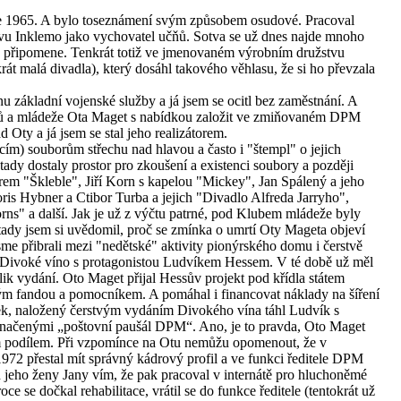
ce 1965. A bylo toseznámení svým způsobem osudové. Pracoval
tvu Inklemo jako vychovatel učňů. Sotva se už dnes najde mnoho
 připomene. Tenkrát totiž ve jmenovaném výrobním družstvu
krát malá divadla), který dosáhl takového věhlasu, že si ho převzala
nu základní vojenské služby a já jsem se ocitl bez zaměstnání. A
ýrů a mládeže Ota Maget s nabídkou založit ve zmiňovaném DPM
Oty a já jsem se stal jeho realizátorem.
cím) souborům střechu nad hlavou a často i "štempl" o jejich
ak tady dostaly prostor pro zkoušení a existenci soubory a později
em "Škleble", Jiří Korn s kapelou "Mickey", Jan Spálený a jeho
ris Hybner a Ctibor Turba a jejich "Divadlo Alfreda Jarryho",
ns" a další. Jak je už z výčtu patrné, pod Klubem mládeže byly
ady jsem si uvědomil, proč se zmínka o umrtí Oty Mageta objeví
sme přibrali mezi "nedětské" aktivity pionýrského domu i čerstvě
ů Divoké víno s protagonistou Ludvíkem Hessem. V té době už měl
olik vydání. Oto Maget přijal Hessův projekt pod křídla státem
elikým fandou a pomocníkem. A pomáhal i financovat náklady na šíření
k, naložený čerstvým vydáním Divokého vína táhl Ludvík s
označenými „poštovní paušál DPM“. Ano, je to pravda, Oto Maget
 podílem. Při vzpomínce na Otu nemůžu opomenout, že v
972 přestal mít správný kádrový profil a ve funkci ředitele DPM
d jeho ženy Jany vím, že pak pracoval v internátě pro hluchoněmé
e se dočkal rehabilitace, vrátil se do funkce ředitele (tentokrát už