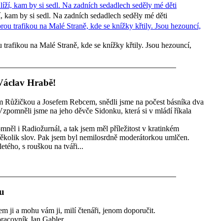
, kam by si sedl. Na zadních sedadlech seděly mé děti
trafikou na Malé Straně, kde se knížky křtily. Jsou hezouncí,
 Václav Hrabě!
řím Růžičkou a Josefem Rebcem, snědli jsme na počest básníka dva
 Vzpomněli jsme na jeho děvče Sidonku, která si v mládí říkala
něl i Radiožurnál, a tak jsem měl příležitost v kratinkém
několik slov. Pak jsem byl nemilosrdně moderátorkou umlčen.
etého, s rouškou na tváři...
ku
m ji a mohu vám ji, milí čtenáři, jenom doporučit.
pracovník Jan Gabler.