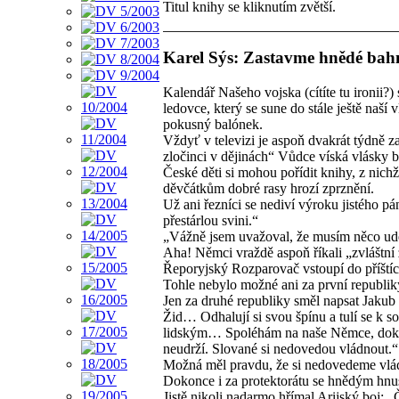
Titul knihy se kliknutím zvětší.
Karel Sýs: Zastavme hnědé bah
Kalendář Našeho vojska (cítíte tu ironii?)
ledovce, který se sune do stále ještě naší 
pokusný balónek.
Vždyť v televizi je aspoň dvakrát týdně za
zločinci v dějinách“ Vůdce víská vlásky b
České děti si mohou pořídit knihy, z nich
děvčátkům dobré rasy hrozí zprznění.
Už ani řezníci se nediví výroku jistého p
přestárlou svini.“
„Vážně jsem uvažoval, že musím něco uděl
Aha! Němci vraždě aspoň říkali „zvláštní
Řeporyjský Rozparovač vstoupí do příštíc
Tohle nebylo možné ani za první republiky
Jen za druhé republiky směl napsat Jaku
Žid… Odhalují si svou špínu a tulí se k s
lidským… Spoléhám na naše Němce, dokud 
neudrží. Slované si nedovedou vládnout.“
Možná měl pravdu, že si nedovedeme vládn
Dokonce i za protektorátu se hnědým hn
Jistě nikoli nadarmo hřímal Arijský boj: 