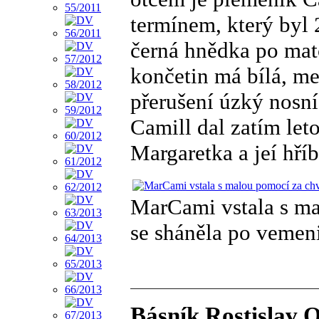
termínem, který byl
černá hnědka po ma
končetin má bílá, m
přerušení úzký nosní
Camill dal zatím leto
Margaretka a jeí hř
MarCami vstala s ma
se sháněla po vemeni
Básník Rostislav O