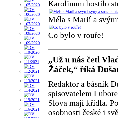
Karolinum hostilo st
Méla s Marií a svým
Co bylo v rouře!
„Už u nás četl Vla
Žáček,“ říká Duša
Redaktor a básník D
spisovatelem Luborem
Slova mají křídla. P
osobnosti české i svě