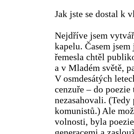
Jak jste se dostal k 
Nejdříve jsem vytvář
kapelu. Časem jsem 
řemesla chtěl publi
a v Mladém světě, pa
V osmdesátých letech
cenzuře – do poezie 
nezasahovali. (Tedy 
komunistů.) Ale možn
volnosti, byla poezie
generacemi a zaslouž