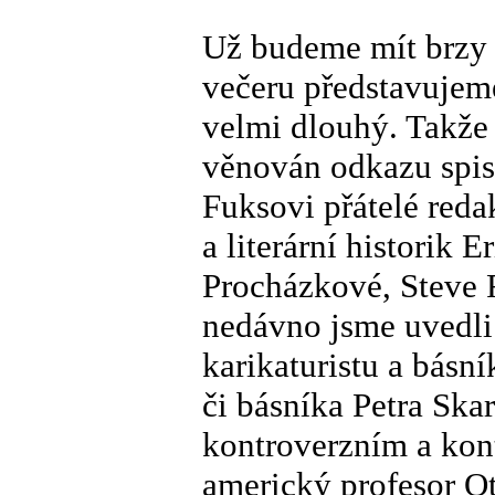
Už budeme mít brzy 
večeru představujeme
velmi dlouhý. Takže
věnován odkazu spis
Fuksovi přátelé reda
a literární historik E
Procházkové, Steve 
nedávno jsme uvedli
karikaturistu a básní
či básníka Petra Ska
kontroverzním a kont
americký profesor Ot