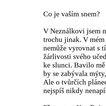
Co je vaším snem?
V Neználkovi jsem n
trochu jinak. V mém 
nemůže vyrovnat s tí
žárlivosti svého uče
ke slunci. Bavilo mě 
by se zabývala mýty,
Ale o tvůrčích pláne
nejspíš nikdy nenapí