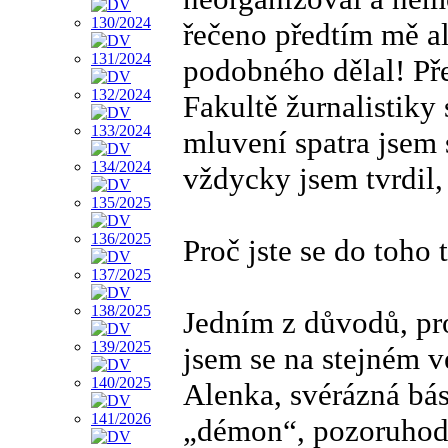
řečeno předtím mě al
podobného dělal! Př
Fakultě žurnalistiky 
mluvení spatra jsem 
vždycky jsem tvrdil,
Proč jste se do toho 
Jedním z důvodů, pr
jsem se na stejném v
Alenka, svérázná bás
„démon“, pozoruhodn