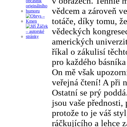
v obrazech. Tenhle 
vědcem a zároveň ve
totáče, díky tomu, ž
vědeckých kongresech
amerických univerzit
říkal o zákulisí těch
pro každého básníka 
On mě však upozornil
veřejná čtení! A při 
Ostatní se prý poddá
jsou vaše přednosti,
protože to je váš sty
ráčkujícího a lehce 