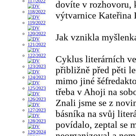
dovíte v rozhovoru, 
výtvarnice Kateřina
Jak vznikla myšlenka
Cyklus literárních v
přibližně před pěti 
mimo jiné šéfredakto
třeba v Ahoji na sob
Znali jsme se z novi
básníka na svůj lite
povídalo, zeptal se m
neorganizoval a nem