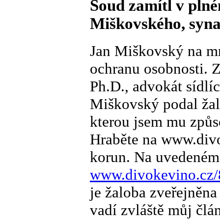
Soud zamítl v pln
Miškovského, syna
Jan Miškovský na mn
ochranu osobnosti. Z
Ph.D., advokát sídlíc
Miškovský podal žal
kterou jsem mu způs
Hraběte na www.divok
korun. Na uvedeném
www.divokevino.cz/
je žaloba zveřejněna
vadí zvláště můj člá