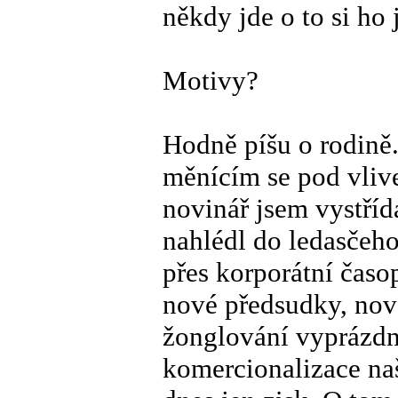
někdy jde o to si ho
Motivy?
Hodně píšu o rodině.
měnícím se pod vliv
novinář jsem vystříd
nahlédl do ledasčeho
přes korporátní časop
nové předsudky, nov
žonglování vyprázdn
komercionalizace naš