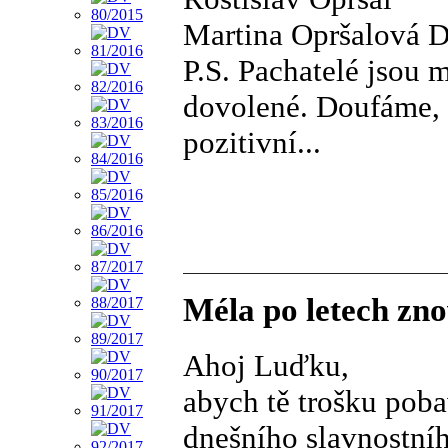
Martina Opršalová 
P.S. Pachatelé jsou
dovolené. Doufáme, ž
pozitivní...
Méla po letech zn
Ahoj Luďku,
abych tě trošku poba
dnešního slavnostníh