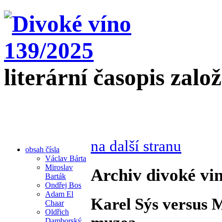
literární časopis zalo
na další stranu
obsah čísla
Václav Bárta
Miroslav
Archiv divoké vin
Barták
Ondřej Bos
Adam El
Karel Sýs versus M
Chaar
Oldřich
Damborský