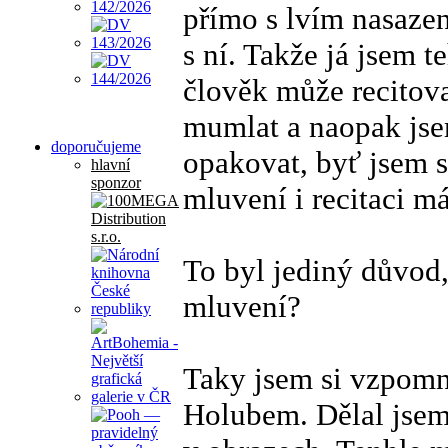
přímo s lvím nasazení
s ní. Takže já jsem t
člověk může recitova
mumlat a naopak jsem
doporučujeme
opakovat, byť jsem s
hlavní
sponzor
mluvení i recitaci 
To byl jediný důvod,
mluvení?
Taky jsem si vzpomn
Holubem. Dělal jsem 