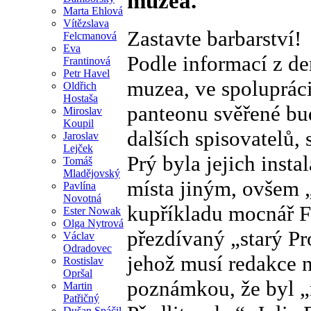
muzea.
Marta Ehlová
Vítězslava
Zastavte barbarství!
Felcmanová
Eva
Podle informací z de
Frantinová
Petr Havel
muzea, ve spolupráci
Oldřich
Hostaša
panteonu svěřené bu
Miroslav
Koupil
dalších spisovatelů,
Jaroslav
Lejček
Prý byla jejich insta
Tomáš
Mladějovský
místa jiným, ovšem 
Pavlína
Novotná
kupříkladu mocnář Fra
Ester Nowak
Olga Nytrová
přezdívaný „starý P
Václav
Odradovec
jehož musí redakce 
Rostislav
Opršal
poznámkou, že byl „r
Martin
Patřičný
Dušan Spáčil