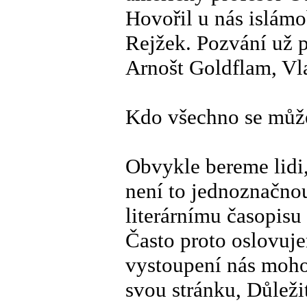
Hovořil u nás islámo
Rejžek. Pozvání už př
Arnošt Goldflam, Vla
Kdo všechno se může 
Obvykle bereme lidi,
není to jednoznačno
literárnímu časopisu
Často proto oslovuje
vystoupení nás moh
svou stránku, Důleži