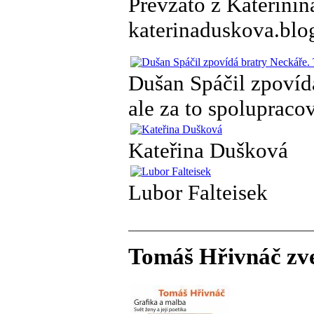
Převzato z Kateřinin
katerinaduskova.blog
Dušan Spáčil zpovídá
ale za to spoluprac
Kateřina Dušková
Lubor Falteisek
Tomáš Hřivnáč zve