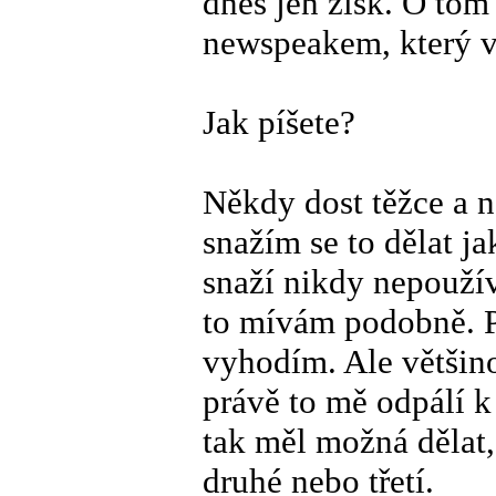
dnes jen zisk. O tom 
newspeakem, který v 
Jak píšete?
Někdy dost těžce a n
snažím se to dělat ja
snaží nikdy nepoužív
to mívám podobně. P
vyhodím. Ale většino
právě to mě odpálí 
tak měl možná dělat,
druhé nebo třetí.