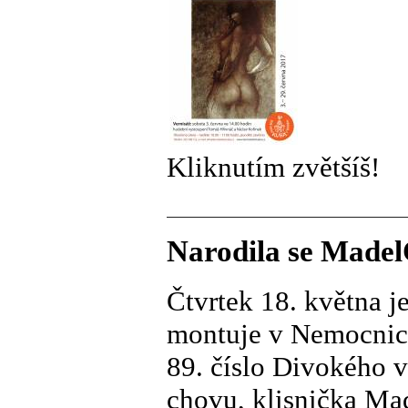
Kliknutím zvětšíš!
Narodila se Madel
Čtvrtek 18. května j
montuje v Nemocnici
89. číslo Divokého v
chovu, klisnička M