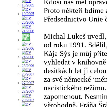
Kdosi nás měl opravd
Proto někteří bdíme
Předsednictvo Unie 
Michal Lukeš uvedl, 
od roku 1991. Sdělil
Kája Sýs je můj příte
vyhledat v knihovně
desítkách let ji celo
za své německé jmén
nacistického režimu
zapomenout. Nesmím
věrohodně. Fráňa Šr