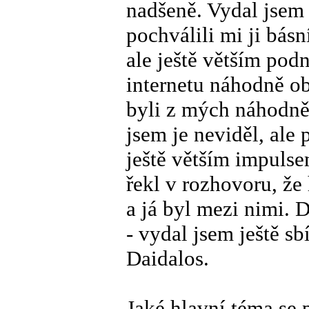
nadšeně. Vydal jsem
pochválili mi ji básn
ale ještě větším pod
internetu náhodně ob
byli z mých náhodně
jsem je neviděl, ale 
ještě větším impulse
řekl v rozhovoru, že
a já byl mezi nimi. 
- vydal jsem ještě s
Daidalos.
Jaké hlavní téma se 