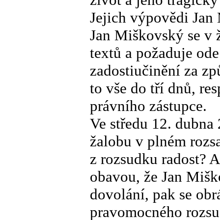
Jejich výpovědi Jan 
Jan Miškovský se v 
textů a požaduje od
zadostiučinění za zp
to vše do tří dnů, r
právního zástupce.
Ve středu 12. dubna
žalobu v plném rozs
z rozsudku radost? 
obavou, že Jan Mišk
dovolání, pak se obr
pravomocného rozsudk