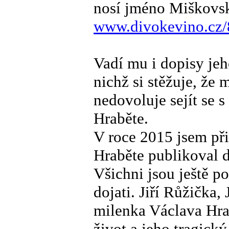
nosí jméno Miškovsk
www.divokevino.cz/
Vadí mu i dopisy je
nichž si stěžuje, že
nedovoluje sejít se
Hraběte.
V roce 2015 jsem při 
Hraběte publikoval d
Všichni jsou ještě p
dojati. Jiří Růžička,
milenka Václava Hra
život a jeho tragický