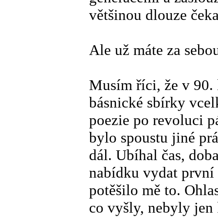
většinou dlouze čekal
Ale už máte za sebou 
Musím říci, že v 90. 
básnické sbírky vcel
poezie po revoluci p
bylo spoustu jiné pr
dál. Ubíhal čas, dob
nabídku vydat první 
potěšilo mě to. Ohlas
co vyšly, nebyly jen