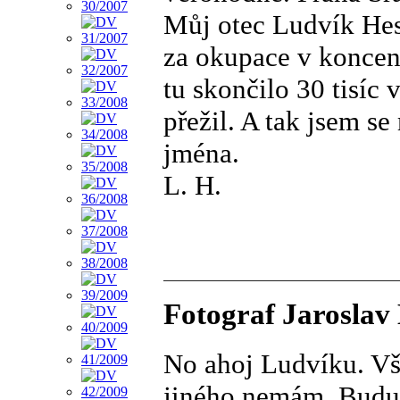
Můj otec Ludvík Hes
za okupace v koncen
tu skončilo 30 tisíc
přežil. A tak jsem s
jména.
L. H.
Fotograf Jaroslav
No ahoj Ludvíku. Vše
jiného nemám. Budu 