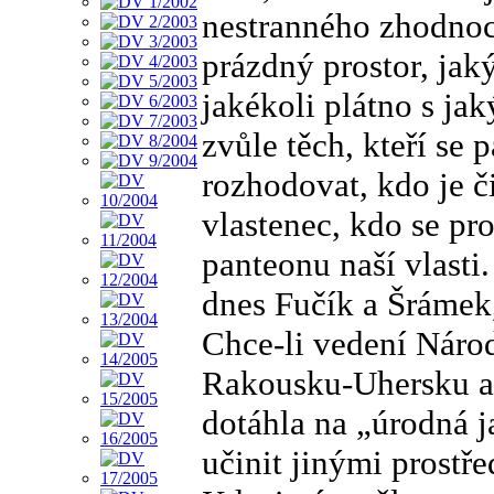
nestranného zhodnoc
prázdný prostor, ja
jakékoli plátno s ja
zvůle těch, kteří se 
rozhodovat, kdo je či
vlastenec, kdo se pro
panteonu naší vlasti
dnes Fučík a Šrámek,
Chce-li vedení Náro
Rakousku-Uhersku a 
dotáhla na „úrodná j
učinit jinými prostře