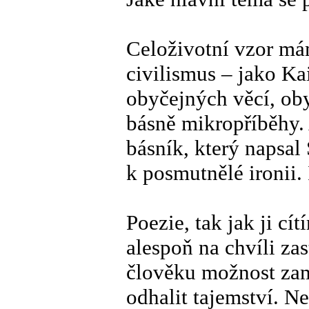
Celoživotní vzor mám
civilismus – jako Ka
obyčejných věcí, oby
básně mikropříběhy.
básník, který napsal
k posmutnělé ironii
Poezie, tak jak ji cí
alespoň na chvíli zas
člověku možnost zamy
odhalit tajemství. N