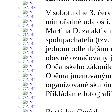
V sobotu dne 3. červ
mimořádné události. 
Martina D. za aktivn
spolupachatelů (tzv. 
jednom odlehlejším 
obecně označovaný ja
Občanského zákoníku
Oběma jmenovaným, 
organizované skupině
Přikládáme fotografi
Rostislav Opršal