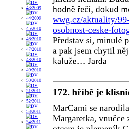
hodně řečí, dokud 
wwg.cz/aktuality/99-
osobnost-ceske-foto
Představ si, minulé 
a pak jsem chytil ně
kaluže… Jarda
172. hříbě je klisn
MarCami se narodila 
Margaretka, vnučce 
otcem je plemeník Cam