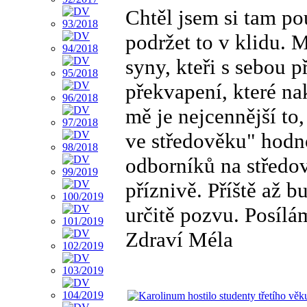
Chtěl jsem si tam po
podržet to v klidu. M
syny, kteři s sebou p
překvapení, které na
mě je nejcennější to
ve středověku" hodno
odborníků na středov
příznivě. Příště až b
určitě pozvu. Posílám
Zdraví Méla