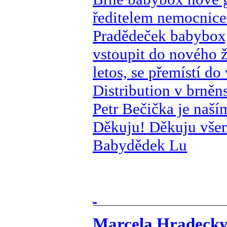
ředitelem nemocnic
Pradědeček babybox,
vstoupit do nového ž
letos, se přemístí 
Distribution v brněns
Petr Bečička je naš
Děkuju! Děkuju vše
Babydědek Lu
Marcela Hradecky 