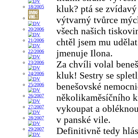
kluk? ptá se zvídavý
výtvarný tvůrce mých
všech našich tiskovin
chtěl jsem mu udělat
jmenuje Ilona.
Za chvíli volal ben
kluk! Sestry se splet
benešovské nemocnice
několikaměsíčního kl
vykoupat a obléknout
v panské vile.
Definitivně tedy hlá