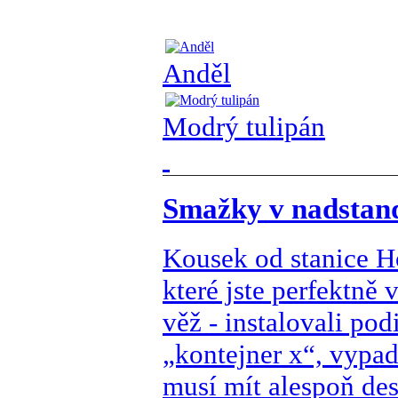
Anděl
Modrý tulipán
Smažky v nadstan
Kousek od stanice Ho
které jste perfektně 
věž - instalovali po
„kontejner x“, vypad
musí mít alespoň des