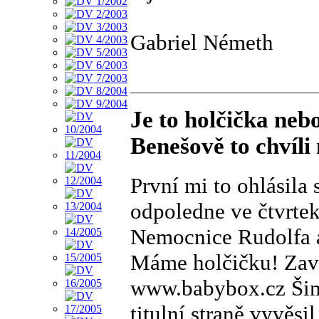
Gabriel Németh
Je to holčička neb
Benešově to chvíli
První mi to ohlásila
odpoledne ve čtvrtek
Nemocnice Rudolfa a
Máme holčičku! Zavo
www.babybox.cz Šimo
titulní straně vyvěsi