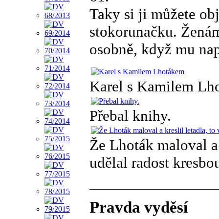
Taky si ji můžete ob
stokorunačku. Ženám
osobně, když mu nap
Karel s Kamilem Lh
Přebal knihy.
Že Lhoták maloval a 
udělal radost kresbo
Pravda vyděsí