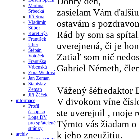
Dobrý deň,
Martina
zasielam Vám ďalšiu
Srbecká
Jiří Srna
ostavám s pozdravo
Vladimír
Stibor
Rád by som sa spítal
Karel Sýs
František
uverejnená, či je ho
Uher
Štěpán
Zatiaľ som nič nedo
Votoček
Františka
Gabriel Németh, čle
Vrbenská
Zora Wildová
Jan Zeman
Stanislav
Vážený šéfredaktor 
Zeman
Jiří Žáček
V divokom víne čísl
informace
Profil
ste uverejnil , moje r
časopisu
Loga DV
Týmto vás žiadam o 
pro spřátelené
stránky
k jeho zneužitiu.
archiv