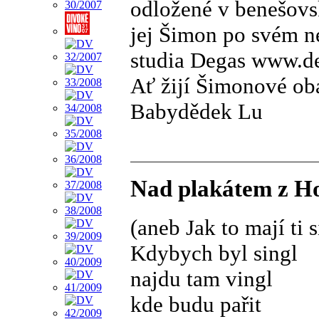
odložené v benešovs
jej Šimon po svém n
studia Degas www.de
Ať žijí Šimonové ob
Babydědek Lu
Nad plakátem z Ho
(aneb Jak to mají ti 
Kdybych byl singl
najdu tam vingl
kde budu pařit