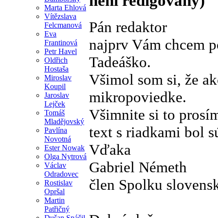
není redigovaný)
Marta Ehlová
Vítězslava
Pán redaktor
Felcmanová
Eva
najprv Vám chcem p
Frantinová
Petr Havel
Tadeáško.
Oldřich
Hostaša
Všimol som si, že ak
Miroslav
Koupil
mikropoviedke.
Jaroslav
Lejček
Všimnite si to prosím
Tomáš
Mladějovský
text s riadkami bol s
Pavlína
Novotná
Vďaka
Ester Nowak
Olga Nytrová
Gabriel Németh
Václav
Odradovec
člen Spolku slovens
Rostislav
Opršal
Martin
Patřičný
Dušan Spáčil