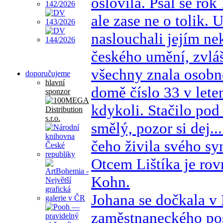
oslovila. Psal se ro
ale zase ne o tolik. 
naslouchali jejím n
českého umění, zvláš
všechny znala osobně
doporučujeme
hlavní
domě číslo 33 v leten
sponzor
kdykoli. Stačilo pod
smělý, pozor si dej..
čeho živila svého sy
Otcem Lištíka je ro
Kohn.
Johana se dočkala v
zaměstnaneckého pos