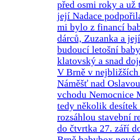
před osmi roky a už
její Nadace podpoři
mi bylo z financí ba
dárců, Zuzanka a jej
budoucí letošní bab
klatovský a snad doj
V Brně v nejbližšíc
Náměšť nad Oslavou
vchodu Nemocnice Mil
tedy několik desítek
rozsáhlou stavební r
do čtvrtka 27. září 
Brně babybox nové g