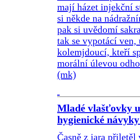
mají házet injekční s
si někde na nádražní
pak si uvědomí sakra
tak se vypotácí ven, 
kolemjdoucí, kteří s
morální úlevou odho
(mk)
Mladé vlašťovky u
hygienické návyky
Časně z jara přiletěl