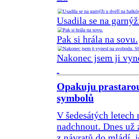
Usadila se na garnýž
Pak si hrála na sovu.
Nakonec jsem ji vyn
Opakuju prastarou
symbolů
V šedesátých letech
nadchnout. Dnes už z
z návratů do mládí, j