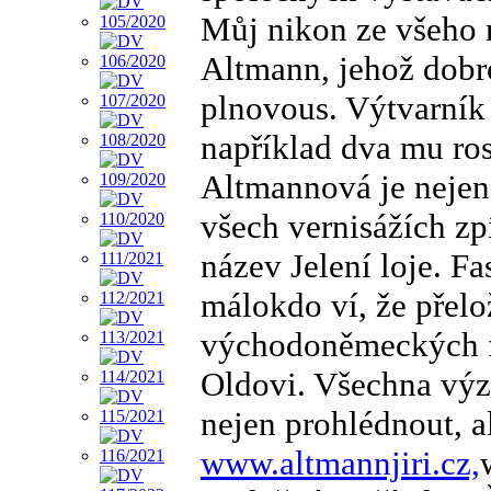
Můj nikon ze všeho n
Altmann, jehož dobr
plnovous. Výtvarník
například dva mu ros
Altmannová je nejen
všech vernisážích zp
název Jelení loje. F
málokdo ví, že přelo
východoněmeckých fi
Oldovi. Všechna výz
nejen prohlédnout, a
www.altmannjiri.cz,