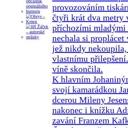
provozováním tiskár
čtyři krát dva metry 
příchozími mladými a
nechala si propláce
jež nikdy nekoupila,
vlastnímu přilepšení
víně skončila.
K hlavním Johaniným
svojí kamarádkou Ja
dcerou Mileny Jesens
nakonec i knížku Ad
zavání Franzem Kafk