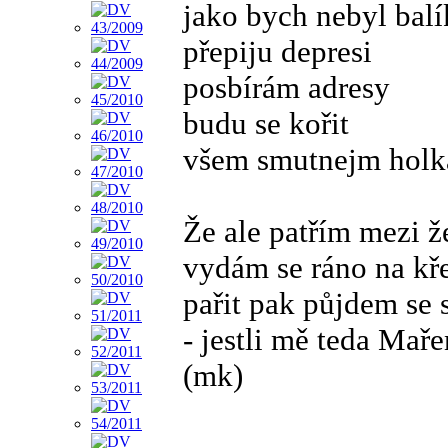
jako bych nebyl bal
přepiju depresi
posbírám adresy
budu se kořit
všem smutnejm holk
Že ale patřím mezi ž
vydám se ráno na k
pařit pak půjdem se s
- jestli mě teda Maře
(mk)