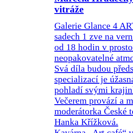
vitráže
Galerie Glance 4 A
sadech 1 zve na vern
od 18 hodin v prosto
neopakovatelné atmos
Svá díla budou předs
specializací je úžasn
pohladí svými krajin
Večerem provází a m
moderátorka České t
Hanka Křížková.
Kavárna „Art café“ v