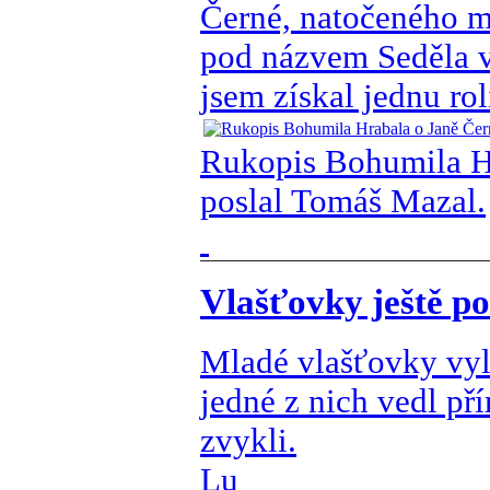
Černé, natočeného 
pod názvem Seděla v
jsem získal jednu roli
Rukopis Bohumila Hr
poslal Tomáš Mazal.
Vlašťovky ještě p
Mladé vlašťovky vyl
jedné z nich vedl př
zvykli.
Lu