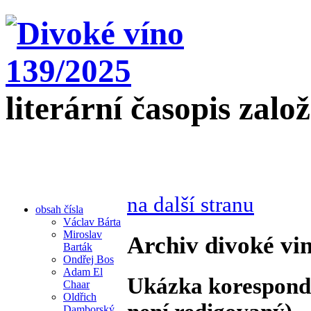
literární časopis zalo
na další stranu
obsah čísla
Václav Bárta
Miroslav
Archiv divoké vin
Barták
Ondřej Bos
Adam El
Ukázka koresponde
Chaar
Oldřich
Damborský