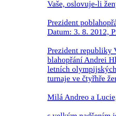
Vaše, oslovuje-li žen
Prezident poblahopř
Datum: 3. 8. 2012, P
Prezident republiky 
blahopřání Andrei H
letních olympijských
turnaje ve čtyřhře že
Milá Andreo a Lucie
s velkým nadšením j