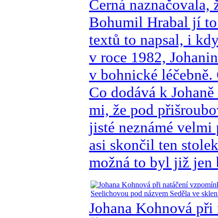
Černá naznačovala, 
Bohumil Hrabal jí to
textů to napsal, i k
v roce 1982, Johanin
v bohnické léčebně. 
Co dodává k Johaně l
mi, že pod přišroub
jisté neznámé velmi
asi skončil ten stole
možná to byl již jen
Johana Kohnová při 