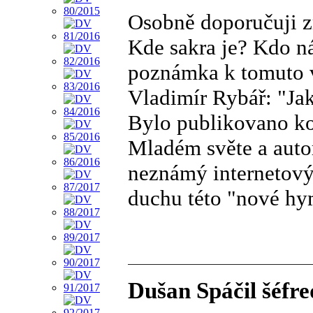
Osobně doporučuji 
Kde sakra je? Kdo n
poznámka k tomuto v
Vladimír Rybář: "Jak
Bylo publikovano ko
Mladém světe a auto
neznámý internetový
duchu této "nové hy
Dušan Spáčil šéfr