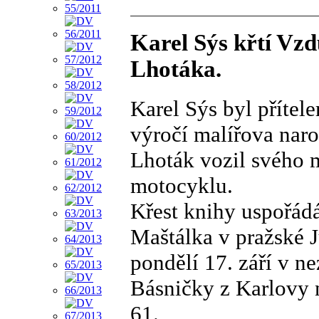
Karel Sýs křtí Vz
Lhotáka.
Karel Sýs byl přítel
výročí malířova naro
Lhoták vozil svého 
motocyklu.
Křest knihy uspořád
Maštálka v pražské
pondělí 17. září v n
Básničky z Karlovy 
61.