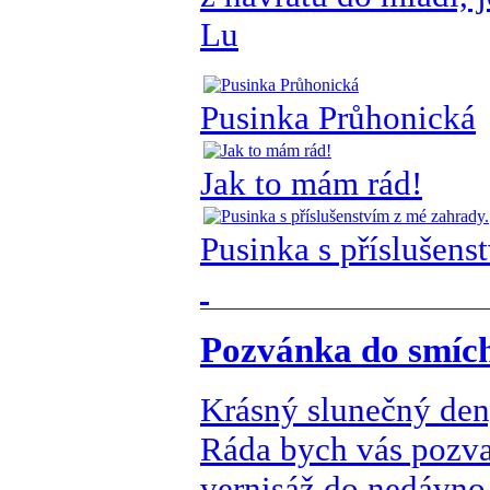
Lu
Pusinka Průhonická
Jak to mám rád!
Pusinka s příslušens
Pozvánka do smích
Krásný slunečný den,
Ráda bych vás pozval
vernisáž do nedávno 