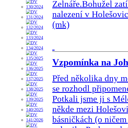
Zelnáře.Bohužel zat
nalezení v Holešovic
(mk)
Vzpomínka na Jo
Před několika dny mě
se rozhodl připomeno
Potkali jsme ji s Mé
někde mezi Holešovi
básničkách (o ničem 