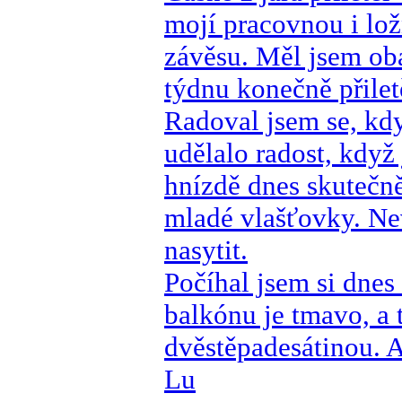
mojí pracovnou i lož
závěsu. Měl jsem oba
týdnu konečně přilet
Radoval jsem se, kdy
udělalo radost, když 
hnízdě dnes skutečně
mladé vlašťovky. Nevě
nasytit.
Počíhal jsem si dnes
balkónu je tmavo, a 
dvěstěpadesátinou. Al
Lu