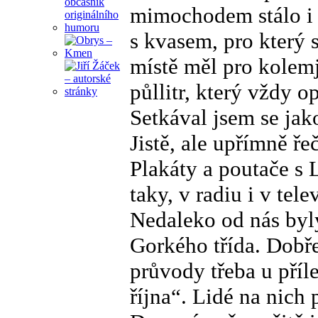
mimochodem stálo i m
s kvasem, pro který 
místě měl pro kolemj
půllitr, který vždy o
Setkával jsem se jak
Jistě, ale upřímně ře
Plakáty a poutače s 
taky, v radiu i v tele
Nedaleko od nás byly
Gorkého třída. Dobře
průvody třeba u příl
října“. Lidé na nich