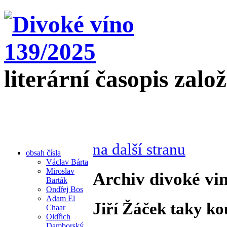
literární časopis zalo
na další stranu
obsah čísla
Václav Bárta
Miroslav
Archiv divoké vin
Barták
Ondřej Bos
Adam El
Jiří Žáček taky ko
Chaar
Oldřich
Damborský