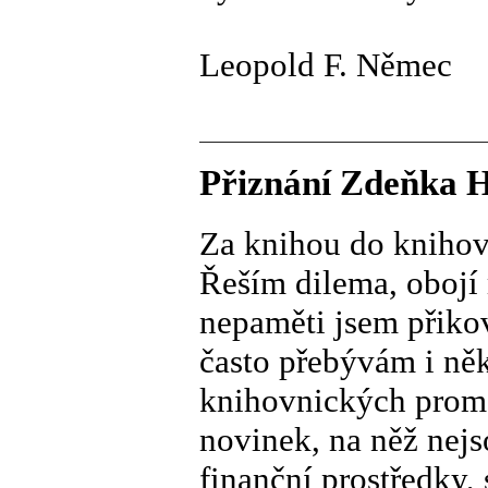
Leopold F. Němec
Přiznání Zdeňka Hr
Za knihou do knihov
Řeším dilema, obojí 
nepaměti jsem přiko
často přebývám i ně
knihovnických prom
novinek, na něž nej
finanční prostředky, 