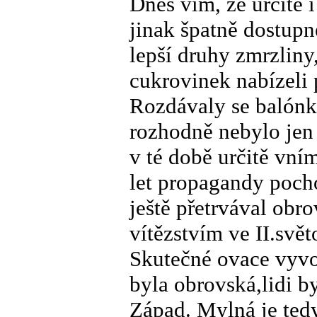
Dnes vím, že určitě i
jinak špatně dostupn
lepší druhy zmrzliny
cukrovinek nabízeli
Rozdávaly se balónky
rozhodně nebylo jen
v té době určitě vní
let propagandy pochop
ještě přetrvával obro
vítězstvím ve II.svět
Skutečné ovace vyvol
byla obrovská,lidi b
Západ. Mylná je tedy