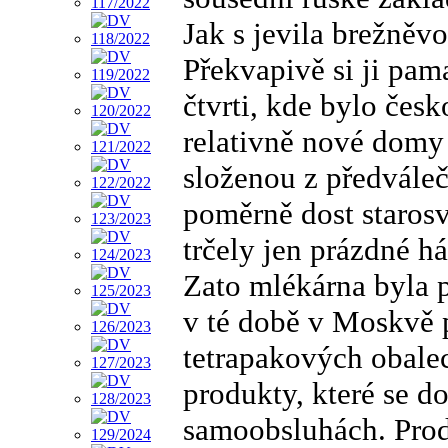
Jak s jevila brežně
Překvapivě si ji pam
čtvrti, kde bylo čes
relativně nové domy 
složenou z předváleč
poměrně dost staros
trčely jen prázdné 
Zato mlékárna byla 
v té době v Moskvě 
tetrapakových obalec
produkty, které se do
samoobsluhách. Prod