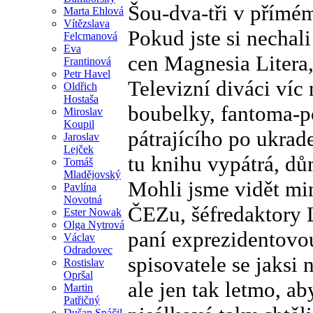
Šou-dva-tři v přímé
Marta Ehlová
Vítězslava
Pokud jste si nechali
Felcmanová
Eva
cen Magnesia Litera, 
Frantinová
Petr Havel
Televizní diváci víc 
Oldřich
Hostaša
boubelky, fantoma-p
Miroslav
Koupil
pátrajícího po ukrad
Jaroslav
Lejček
tu knihu vypátrá, dů
Tomáš
Mladějovský
Mohli jsme vidět min
Pavlína
Novotná
ČEZu, šéfredaktory 
Ester Nowak
Olga Nytrová
paní exprezidentovou
Václav
Odradovec
spisovatele se jaksi 
Rostislav
Opršal
ale jen tak letmo, ab
Martin
Patřičný
Dušan Spáčil