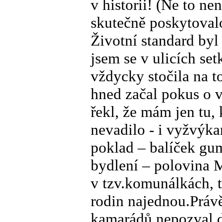
v historii! (Ne to n
skutečně poskytovalo
Životní standard byl
jsem se v ulicích set
vždycky stočila na 
hned začal pokus o
řekl, že mám jen tu
nevadilo - i vyžvýk
poklad – balíček gu
bydlení – polovina M
v tzv.komunálkách, t
rodin najednou.Práv
kamarádů nepozval 