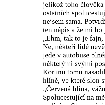
jelikož toho člověka
ostatních spolucestu
nejsem sama. Potvrdí
ten nápis a že mi ho 
„Ehm, tak to je fajn,
Ne, někteří lidé nevě
jede v autobuse plném
některými svými pos
Korunu tomu nasadil
hlíně, ve které slon s
„Červená hlína, váž
Spolucestující na mě 