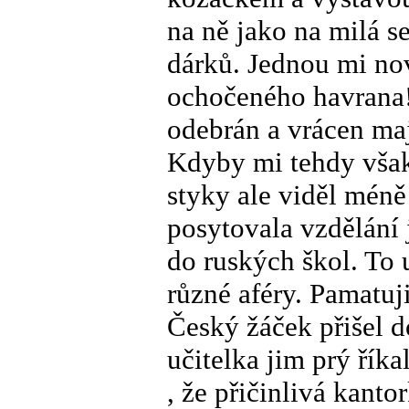
na ně jako na milá 
dárků. Jednou mi no
ochočeného havrana
odebrán a vrácen maj
Kdyby mi tehdy však 
styky ale viděl méně
posytovala vzdělání j
do ruských škol. To u
různé aféry. Pamatuj
Český žáček přišel 
učitelka jim prý řík
, že přičinlivá kant