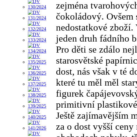
zejména tvarohových.
čokoládový. Ovšem s
nedostatkové zboží. 
jeden druh fádního b
Pro děti se zdálo ne
starosvětské papírni
dost, nás však v té d
které tu měl měl sta
figurek čapájevovsk
primitivní plastikov
Ještě zajímavějším m
za o dost vyšší ceny 