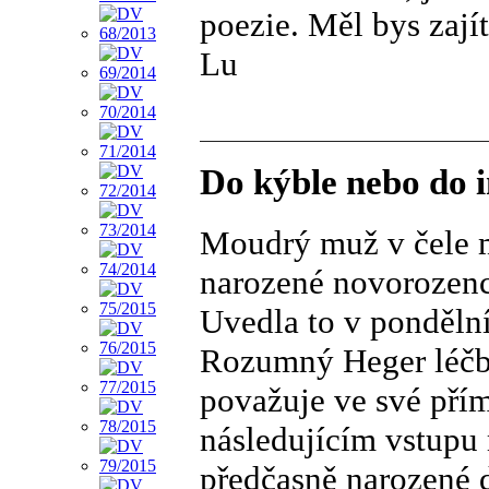
poezie. Měl bys zají
Lu
Do kýble nebo do 
Moudrý muž v čele m
narozené novorozenc
Uvedla to v ponděln
Rozumný Heger léčb
považuje ve své přím
následujícím vstupu 
předčasně narozené d