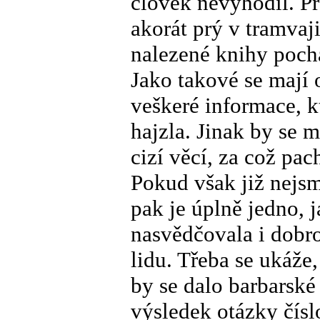
člověk nevyhodil. P
akorát prý v tramvaji
nalezené knihy pochá
Jako takové se mají 
veškeré informace, 
hajzla. Jinak by se 
cizí věcí, za což pac
Pokud však již nejsm
pak je úplně jedno,
nasvědčovala i dobro
lidu. Třeba se ukáže
by se dalo barbarské
výsledek otázky čísl