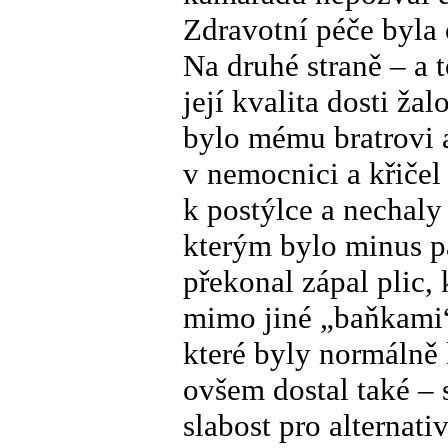
Zdravotní péče byla
Na druhé straně – a 
její kvalita dosti ža
bylo mému bratrovi a
v nemocnici a křičel 
k postýlce a nechal
kterým bylo minus pa
překonal zápal plic,
mimo jiné „baňkami“
které byly normálně 
ovšem dostal také – 
slabost pro alternati