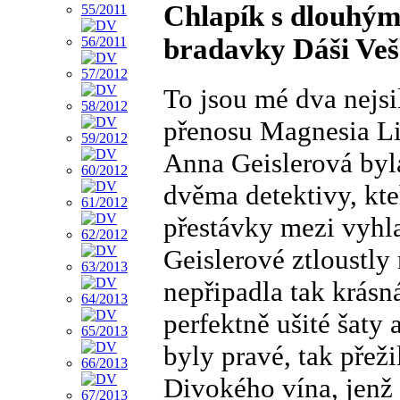
Chlapík s dlouhým
bradavky Dáši Ve
To jsou mé dva nejsil
přenosu Magnesia Lit
Anna Geislerová byla
dvěma detektivy, kte
přestávky mezi vyhla
Geislerové ztloustly 
nepřipadla tak krásn
perfektně ušité šaty 
byly pravé, tak přeži
Divokého vína, jenž