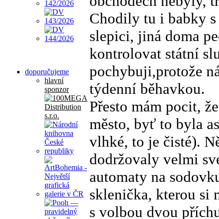
obchodech nebyly, t
Chodily tu i babky s
slepici, jiná doma p
kontrolovat státní sl
pochybuji,protože n
doporučujeme
hlavní
týdenní běhavkou.
sponzor
Přesto mám pocit, že
město, byť to byla as
vlhké, to je čisté). 
dodržovaly velmi své
automaty na sodovku
sklenička, kterou s
s volbou dvou příchu