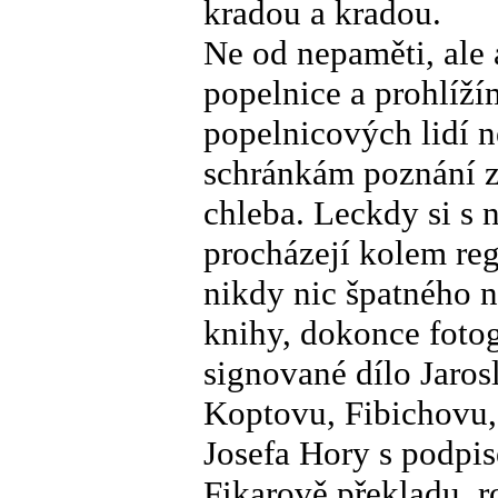
kradou a kradou.
Ne od nepaměti, ale 
popelnice a prohlíží
popelnicových lidí n
schránkám poznání z
chleba. Leckdy si s 
procházejí kolem reg
nikdy nic špatného n
knihy, dokonce foto
signované dílo Jarosl
Koptovu, Fibichovu,
Josefa Hory s podpi
Fikarově překladu, 