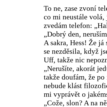
To ne, zase zvoní te
co mi neustále volá, 
zvedám telefon: „Ha
„Dobrý den, neruším
A sakra, Hess! Že já 
se nezděsila, když j
Uff, takže nic nepoz
„Nerušíte, akorát je
takže doufám, že po 
nebude klást filozofi
mi vyprávět o jakéms
„Cože, slon? A na ně