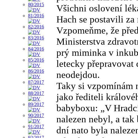
Všichni oslovení léka
Hach se postavili za
Vzpomeňme, že před 1
Ministerstva zdravotn
prý miminka v inkubá
letecky přepravovat
neodejdou.
Taky si vzpomínám n
jako řediteli králov
babyboxu: „V Hradc
nalezen nebyl, a tak
dní nato byla naleze