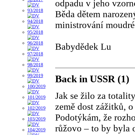
odpadu v jeho vzorn
Běda dětem narozený
ministrování moudréh
Babydědek Lu
Back in USSR (1)
Jak se žilo za total
země dost zážitků, o 
Podotýkám, že rozho
růžovo – to by byla 