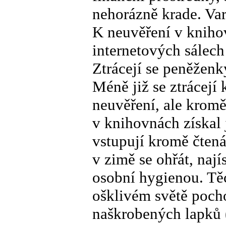
nehorázně krade. Va
K neuvěření v knihov
internetových sálech
Ztrácejí se peněženk
Méně již se ztrácejí 
neuvěření, ale kromě
v knihovnách získal
vstupují kromě čtená
v zimě se ohřát, najís
osobní hygienou. Tě
ošklivém světě pocho
naškrobených lapků (m