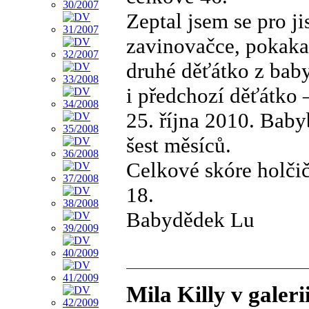
Zeptal jsem se pro j
zavinovačce, pokak
druhé děťátko z bab
i předchozí děťátko –
25. října 2010. Bab
šest měsíců.
Celkové skóre holčič
18.
Babydědek Lu
Mila Killy v galer