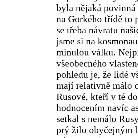
byla nějaká povinná
na Gorkého třídě to 
se třeba návratu naš
jsme si na kosmonaut
minulou válku. Nejp
všeobecného vlasten
pohledu je, že lidé v
mají relativně málo
Rusové, kteří v té d
hodnocením navíc asi
setkal s nemálo Rusy,
prý žilo obyčejným l