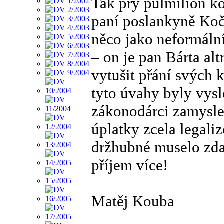
Tak prý půlmilión k
paní poslankyně Kočí
něco jako neformáln
– on je pan Bárta alt
vytušit přání svých 
tyto úvahy byly vysl
zákonodárci zamysle
úplatky zcela legal
držhubné muselo zda
příjem více!
Matěj Kouba