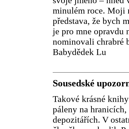
svoje jméno – hned 
minulém roce. Moji mi
představa, že bych m
je pro mne opravdu ne
nominovali chrabré 
Babydědek Lu
Sousedské upozor
Takové krásné knihy
páleny na hranicích,
depozitářích. V osta