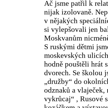
Ač jsme patřil k rela
nijak izolovaně. Nep
v nějakých speciální
si vylepšovali jen b
Moskvanům nicméně 
S ruskými dětmi jsme
moskevských ulicích
hodně pouštěli hrát 
dvorech. Se školou j
„družby“ do okolníc
odznaků a vlaječek, 
vykrůcaj“ , Rusové 
kozáčkem a výstavo