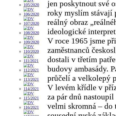
jen poskytnout své o
roky myslím stávají 
reálný obraz „reálné
ideologické interpret
V roce 1965 jsme při
zaměstnanců českosl
dostali v třetím patř
budovy ambasády. Pa
průčelí a velkolepý 
V levém křídle v pří
za pár dnů nastoupil
velmi skromná – do t
sousední ruské zákla