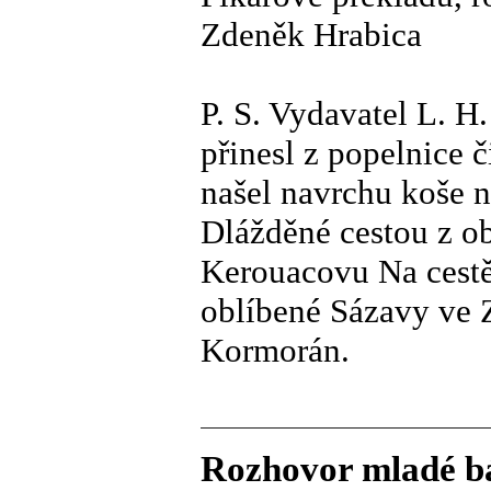
Zdeněk Hrabica
P. S. Vydavatel L. H
přinesl z popelnice 
našel navrchu koše 
Dlážděné cestou z o
Kerouacovu Na cestě 
oblíbené Sázavy ve 
Kormorán.
Rozhovor mladé b