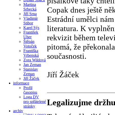
pisálkové taky chtěli
Martina
Copak dnes ještě ně
Srbecká
Jiří Srna
Estrádní umělci nám
Vladimír
Stibor
literatura. K vyplně
Karel Sýs
František
rekvizit během televi
Uher
Štěpán
pitomá, že překonala 
Votoček
Františka
současnosti.
Vrbenská
Zora Wildová
Jan Zeman
Stanislav
Jiří Žáček
Zeman
Jiří Žáček
informace
Profil
časopisu
Loga DV
Legalizujme držhu
pro spřátelené
stránky
archiv