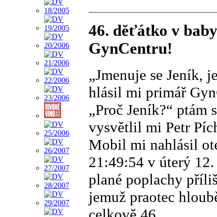
46. děťátko v bab
GynCentru!
„Jmenuje se Jeník, j
hlásil mi primář GynC
„Proč Jeník?“ ptám 
vysvětlil mi Petr Píc
Mobil mi nahlásil o
21:49:54 v úterý 12
plané poplachy příli
jemuž praotec hloub
celkově 46.