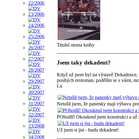
Titulní strana knihy
Jsem taky dekadent?
Když už jsem byl na výstavě Dekadence, ut
pouhých erotoman, podělím se s vámi, moji m
Lu
Netušil jsem, že panenky mají výbavu pro
POhodlí! Okouknul jsem konstrukci a už 
Už jsem si jist - budu dekadent!