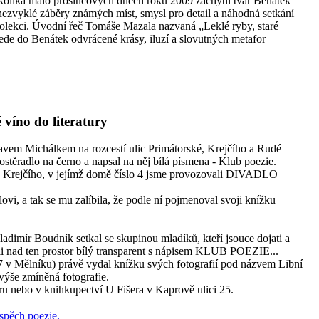
kolika málo prosincových dnech roku 2009 zachytil tvář Benátek
zvyklé záběry známých míst, smysl pro detail a náhodná setkání
kolekci. Úvodní řeč Tomáše Mazala nazvaná „Leklé ryby, staré
de do Benátek odvrácené krásy, iluzí a slovutných metafor
 víno do literatury
avem Michálkem na rozcestí ulic Primátorské, Krejčího a Rudé
stěradlo na černo a napsal na něj bílá písmena - Klub poezie.
ce Krejčího, v jejímž domě číslo 4 jsme provozovali DIVADLO
vi, a tak se mu zalíbila, že podle ní pojmenoval svoji knížku
ladimír Boudník setkal se skupinou mladíků, kteří jsouce dojati a
 nad ten prostor bílý transparent s nápisem KLUB POEZIE...
7 v Mělníku) právě vydal knížku svých fotografií pod názvem Libní
výše zmíněná fotografie.
ru nebo v knihkupectví U Fišera v Kaprově ulici 25.