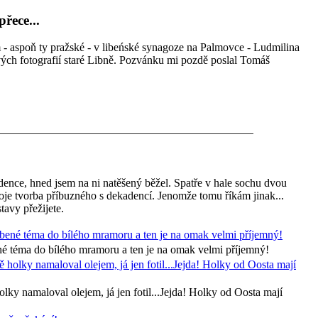
řece...
m - aspoň ty pražské - v libeńské synagoze na Palmovce - Ludmilina
vých fotografií staré Libně. Pozvánku mi pozdě poslal Tomáš
dence, hned jsem na ni natěšený běžel. Spatře v hale sochu dvou
je tvorba příbuzného s dekadencí. Jenomže tomu říkám jinak...
tavy přežijete.
né téma do bílého mramoru a ten je na omak velmi příjemný!
ky namaloval olejem, já jen fotil...Jejda! Holky od Oosta mají