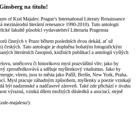
insberg na titulu!
rn of Kral Majales: Prague's International Literary Renaissance
á mezinárodní literární renesance 1990-2010). Tuto antologii
ické fakultě působící vydavatelství Litteraria Pragensia
torů činných v Praze během posledních dvou dekád, ať už
ch) českých. Tato antologie je doplněna bohatým fotografickým
aných literárních časopisů, knižních publikací a antologií vyšlých
elovu, umělcovu či historikovu mysl prazvláštní vliv; jako by
terý zprostředkovává a sděluje myšlenkový vitalismus. Jako by
 energie, vírem, jsou to města jako Paříž, Berlín, New York, Praha,
ocí. Mysl pracuje záhadným způsobem, myšlenky a poezie vznikají
e zdá být nadzemské a nadčasové zároveň. Také zde přichází v úvahu
mnost výrazná, vzniká dílem možných důsledků a asociací, stejně
rale-majalesu/):