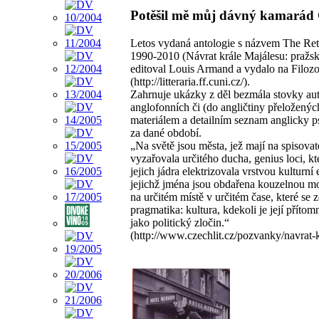
Potěšil mě můj dávný kamarád G
Letos vydaná antologie s názvem The Retu
1990-2010 (Návrat krále Majálesu: pražsk
editoval Louis Armand a vydalo na Filozof
(http://litteraria.ff.cuni.cz/).
Zahrnuje ukázky z děl bezmála stovky au
anglofonních či (do angličtiny přeložený
materiálem a detailním seznam anglicky ps
za dané období.
„Na světě jsou města, jež mají na spisovat
vyzařovala určitého ducha, genius loci, k
jejich jádra elektrizovala vrstvou kulturní
jejichž jména jsou obdařena kouzelnou m
na určitém místě v určitém čase, které s
pragmatika: kultura, kdekoli je její příto
jako politický zločin.“
(http://www.czechlit.cz/pozvanky/navrat-k