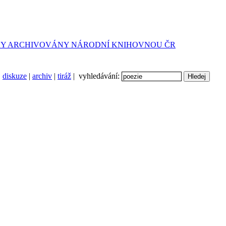
diskuze
|
archiv
|
tiráž
| vyhledávání: