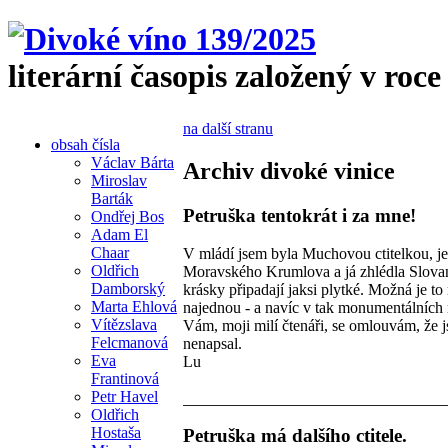
literární časopis založený v roce
na další stranu
obsah čísla
Václav Bárta
Archiv divoké vinice
Miroslav
Barták
Petruška tentokrát i za mne!
Ondřej Bos
Adam El
Chaar
V mládí jsem byla Muchovou ctitelkou, je
Oldřich
Moravského Krumlova a já zhlédla Slovan
Damborský
krásky připadají jaksi plytké. Možná je to
Marta Ehlová
najednou - a navíc v tak monumentálních 
Vítězslava
Vám, moji milí čtenáři, se omlouvám, že j
Felcmanová
nenapsal.
Eva
Lu
Frantinová
Petr Havel
Oldřich
Hostaša
Petruška má dalšího ctitele.