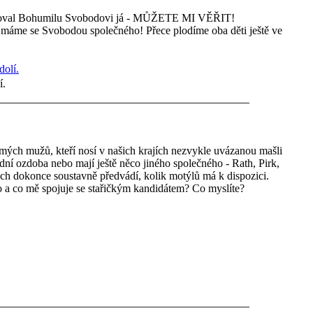
aloval Bohumilu Svobodovi já - MŮŽETE MI VĚŘIT!
o máme se Svobodou společného! Přece plodíme oba děti ještě ve
í.
známých mužů, kteří nosí v našich krajích nezvykle uvázanou mašli
ní ozdoba nebo mají ještě něco jiného společného - Rath, Pirk,
ch dokonce soustavně předvádí, kolik motýlů má k dispozici.
 a co mě spojuje se stařičkým kandidátem? Co myslíte?