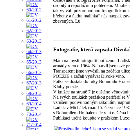
Cestovatel a fotograf Aleš Formánek v ně
osobitým reportážním pohledem. Mnohé ne
tak vytváří pozoruhodnou fotografickou 
hřebeny a ňadra malinká“ nás naopak zave
zbavených. Lu
Fotografie, která zapsala Divoké
Mám na mysli fotografii pořízenou Ladisl
armády v roce 1964. Nabarvil jsem své pro
Transparent jsme vyvěsili na začátku uli
POEZIE a začali vydávat Divoké víno.
Fotka se dostala do ruky Bohumilu Hrabalo
Kluby poezie.
V knížce na straně 7 je otištěno věnování:
Na svých toulkách pražskou periférií se V
vzrušeni podivuhodným zákoutím, napnuli
Ladislav Michálek (nar. 15. července 193
s Bohumilem Hrabalem. Je v ní otištěna i 
Publikaci určitě koupíte v pražském Luxo