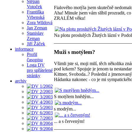
Štěpán
Votoček
Fialového motýla jsem skutečně nedom
Františka
Aha! Minule jsem vám slíbil prozradit, c
Vrbenská
ZRALÉM věku!
Zora Wildová
Jan Zeman
Stanislav
Na plotu proslulých Žlutých lázní v Podol
Zeman
Jiří Žáček
informace
Muži s motýlem?
Profil
časopisu
Všimli jste si, moji milí, těch několika 
Loga DV
pod krkem? Spojuje je jenom ta nestandard
pro spřátelené
Kittner, Svoboda..? Poslední z jmenovaný
stránky
Hádanka nakonec - co je mi sympatického
archiv
S motýlem hnědým...
s modrým...
... a s červeným!