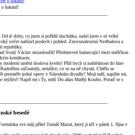
 o šukání!
. Od té doby, co jsem si pořídil sluchátka, našel jsem v ní velké
vský večer nabízel poslech i pohled. Znovunalezená Nedbalova a
í republiky.
d Svatý Václav nezasloužil! Představení balancující mezi stařičkou
ickým komiksem.
y moderní umění doslova kvetlo! Přál bych si nahlédnout do hlav
Rudolfinu zúčastnily, netušíce, co se na ně chystá. Chtělo se
při premiéře jedné opery v Národním divadle? Moji milí, napište mi,
se mýlím!! Napiš mi i Ty, milý Du alias Matěji Koubo. Poraď se s
anské besedě
Formánka zve můj přítel Tomáš Mazal, který ji též v pátek 1. října v