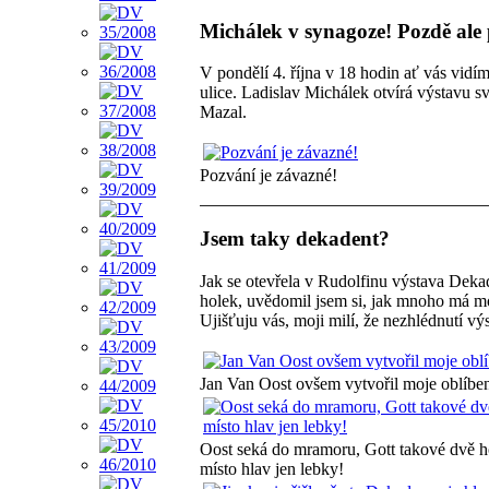
Michálek v synagoze! Pozdě ale p
V pondělí 4. října v 18 hodin ať vás vidí
ulice. Ladislav Michálek otvírá výstavu s
Mazal.
Pozvání je závazné!
Jsem taky dekadent?
Jak se otevřela v Rudolfinu výstava Deka
holek, uvědomil jsem si, jak mnoho má mo
Ujišťuju vás, moji milí, že nezhlédnutí výs
Jan Van Oost ovšem vytvořil moje oblíbe
Oost seká do mramoru, Gott takové dvě hol
místo hlav jen lebky!