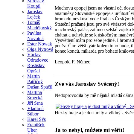
Miroslav
Koupil
Muchovu epopej jsem na vlastní oči dosud 
Jaroslav
anamnézy Slovanské epopeje s určitostí vím
Lejček
hromadu nevkusu vede Praha s Českým Kru
Tomáš
Stateční pražané jsou pro své vítězství do
Mladějovský
muchovský palác, zatímco selské vojsko 
Pavlína
chátrat a uchyluje se k úskočným manévr
Novotná
Vysvětlení mám pro sebe jediné. I hrom
Ester Nowak
peněz. Čím větší tyátr kolem toho bude, tí
Olga Nytrová
konec konců, miliarda pro bohaté královst
Václav
Odradovec
Leopold F. Němec
Rostislav
Opršal
Martin
Patřičný
Zve vás Jaroslav Svěcený!
Dušan Spáčil
Martina
Nedoprovodila by mě nějaká mladá dáma
Srbecká
Jiří Srna
Vladimír
Hezky hraje a je dost milý a vlídný - Svě
Stibor
Karel Sýs
František
Já to nebyl, můžete mi věřit!
Uher