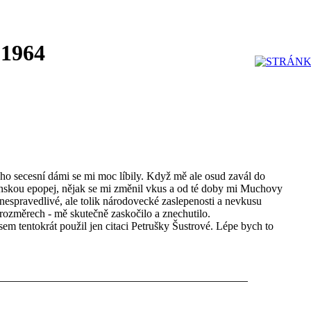
 1964
ho secesní dámi se mi moc líbily. Když mě ale osud zavál do
skou epopej, nějak se mi změnil vkus a od té doby mi Muchovy
 nespravedlivé, ale tolik národovecké zaslepenosti a nevkusu
rozměrech - mě skutečně zaskočilo a znechutilo.
sem tentokrát použil jen citaci Petrušky Šustrové. Lépe bych to