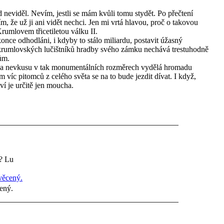
neviděl. Nevím, jestli se mám kvůli tomu stydět. Po přečtení
, že už ji ani vidět nechci. Jen mi vrtá hlavou, proč o takovou
mlovem třicetiletou válku II.
konce odhodláni, i kdyby to stálo miliardu, postavit úžasný
krumlovských lučištníků hradby svého zámku nechává trestuhodně
ům.
ada nevkusu v tak monumentálních rozměrech vydělá hromadu
m víc pitomců z celého světa se na to bude jezdit dívat. I když,
ví je určitě jen moucha.
? Lu
cený.