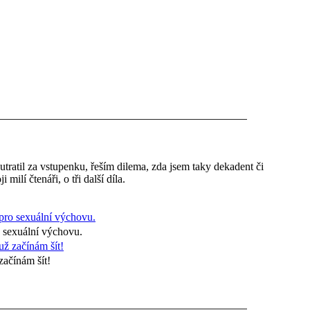
ratil za vstupenku, řeším dilema, zda jsem taky dekadent či
ilí čtenáři, o tři další díla.
 sexuální výchovu.
začínám šít!