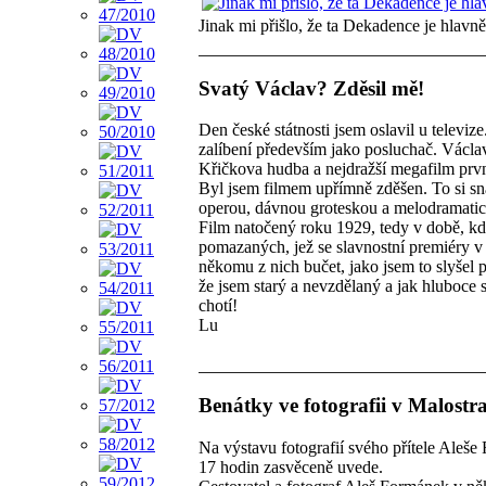
Jinak mi přišlo, že ta Dekadence je hlavně
Svatý Václav? Zděsil mě!
Den české státnosti jsem oslavil u televize
zalíbení především jako posluchač. Václa
Křičkova hudba a nejdražší megafilm prvn
Byl jsem filmem upřímně zděšen. To si sna
operou, dávnou groteskou a melodramat
Film natočený roku 1929, tedy v době, kd
pomazaných, jež se slavnostní premiéry v 
někomu z nich bučet, jako jsem to slyšel 
že jsem starý a nevzdělaný a jak hluboce 
chotí!
Lu
Benátky ve fotografii v Malostr
Na výstavu fotografií svého přítele Aleše 
17 hodin zasvěceně uvede.