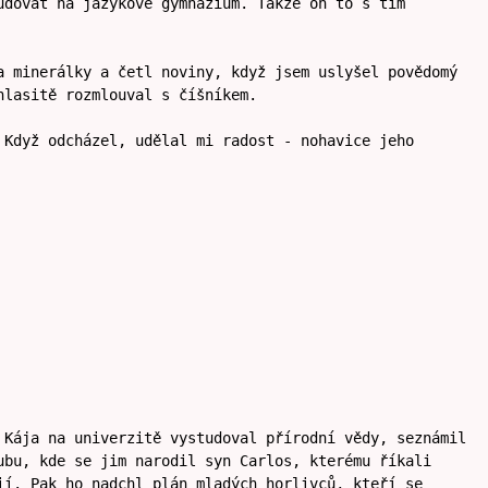
udovat na jazykové gymnázium. Takže on to s tím
a minerálky a četl noviny, když jsem uslyšel povědomý
hlasitě rozmlouval s číšníkem.
 Když odcházel, udělal mi radost - nohavice jeho
 Kája na univerzitě vystudoval přírodní vědy, seznámil
ubu, kde se jim narodil syn Carlos, kterému říkali
ií. Pak ho nadchl plán mladých horlivců, kteří se