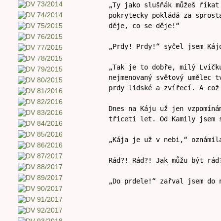
„Ty jako slušňák můžeš říkat
pokrytecky pokládá za sprost
děje, co se děje!“
„Prdy! Prdy!“ syčel jsem Káj
„Tak je to dobře, milý Lvíčk
nejmenovaný světový umělec t
prdy lidské a zvířecí. A což
Dnes na Káju už jen vzpomíná
třiceti let. Od Kamily jsem 
„Kája je už v nebi,“ oznámil
Rád?! Rád?! Jak můžu být rád
„Do prdele!“ zařval jsem do 