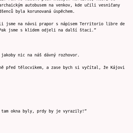
archaickým autobusem na venkov, kde učili vesničany
dšenců byla korunovaná úspěchem.
li jsme na návsi prapor s nápisem Territorio libre de
Pak jsme s klidem odjeli na další štaci.“
 jakoby nic na náš dávný rozhovor.
ně před tělocvikem, a zase bych si vyčítal, že Kájovi
 tam okna byly, prdy by je vyrazily!“