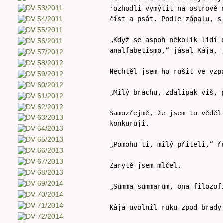
rozhodli vymýtit na ostrově 
číst a psát. Podle zápalu, s
„Když se aspoň několik lidí 
analfabetismo,“ jásal Kája, 
Nechtěl jsem ho rušit ve vzp
„Milý brachu, zdalipak víš, 
Samozřejmě, že jsem to věděl
konkuruji.
„Pomohu ti, milý příteli,“ ř
Zarytě jsem mlčel.
„Summa summarum, ona filozof
Kája uvolnil ruku zpod brady