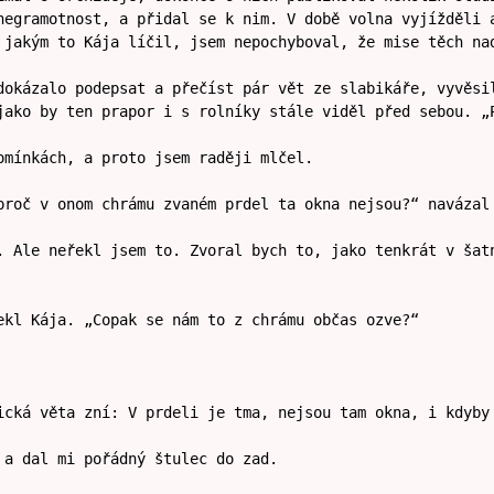
negramotnost, a přidal se k nim. V době volna vyjížděli 
 jakým to Kája líčil, jsem nepochyboval, že mise těch na
dokázalo podepsat a přečíst pár vět ze slabikáře, vyvěsi
jako by ten prapor i s rolníky stále viděl před sebou. „
omínkách, a proto jsem raději mlčel.
proč v onom chrámu zvaném prdel ta okna nejsou?“ navázal
. Ale neřekl jsem to. Zvoral bych to, jako tenkrát v šat
ekl Kája. „Copak se nám to z chrámu občas ozve?“
ická věta zní: V prdeli je tma, nejsou tam okna, i kdyby
 a dal mi pořádný štulec do zad.