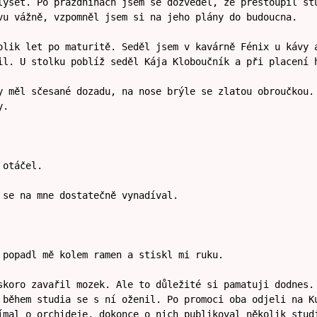
lyšet. Po prázdninách jsem se dozvěděl, že přestoupil st
vu vážně, vzpomněl jsem si na jeho plány do budoucna.
olik let po maturitě. Seděl jsem v kavárně Fénix u kávy 
il. U stolku poblíž seděl Kája Kloboučník a při placení 
y měl sčesané dozadu, na nose brýle se zlatou obroučkou.
y.
 otáčel.
 se na mne dostatečně vynadíval.
 popadl mě kolem ramen a stiskl mi ruku.
skoro zavařil mozek. Ale to důležité si pamatuji dodnes.
 během studia se s ní oženil. Po promoci oba odjeli na K
ímal o orchideje, dokonce o nich publikoval několik stud