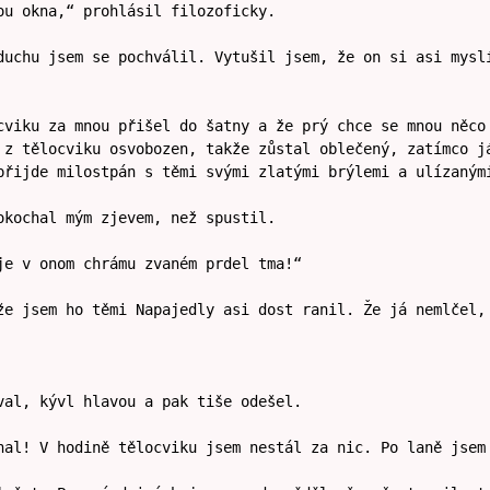
ou okna,“ prohlásil filozoficky.
duchu jsem se pochválil. Vytušil jsem, že on si asi mysl
cviku za mnou přišel do šatny a že prý chce se mnou něco
 z tělocviku osvobozen, takže zůstal oblečený, zatímco j
přijde milostpán s těmi svými zlatými brýlemi a ulízaným
okochal mým zjevem, než spustil.
je v onom chrámu zvaném prdel tma!“
že jsem ho těmi Napajedly asi dost ranil. Že já nemlčel,
val, kývl hlavou a pak tiše odešel.
nal! V hodině tělocviku jsem nestál za nic. Po laně jsem