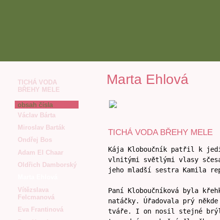
Marta Ehlová
TICHÁ VODA
BŘEHY MELE
obsah čísla
Václav Bárta
Miroslav Barták
TICHÁ VODA BŘEHY MELE
Ondřej Bos
Kája Kloboučník patřil k jed
Adam El Chaar
vlnitými světlými vlasy sčes
Oldřich Damborský
jeho mladší sestra Kamila re
Marta Ehlová
Vítězslava
Paní Kloboučníková byla křeh
Felcmanová
natáčky. Úřadovala prý někde
Eva Frantinová
tváře. I on nosil stejné brý