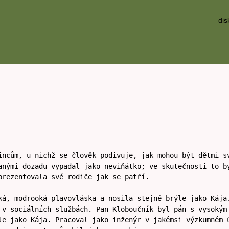
dis
incům, u nichž se člověk podivuje, jak mohou být dětmi s
anými dozadu vypadal jako neviňátko; ve skutečnosti to b
prezentovala své rodiče jak se patří.
ká, modrooká plavovláska a nosila stejné brýle jako Kája
 v sociálních službách. Pan Kloboučník byl pán s vysokým
le jako Kája. Pracoval jako inženýr v jakémsi výzkumném 