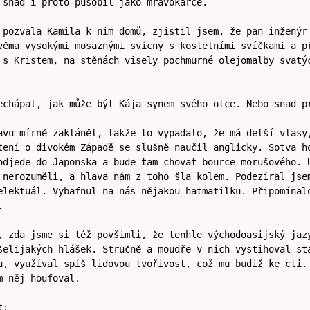
 snad i proto působil jako mravokárce.
 pozvala Kamila k nim domů, zjistil jsem, že pan inženýr
věma vysokými mosaznými svícny s kostelními svíčkami a p
 s Kristem, na stěnách visely pochmurné olejomalby svatý
echápal, jak může být Kája synem svého otce. Nebo snad p
avu mírně zakláněl, takže to vypadalo, že má delší vlasy
tení o divokém Západě se slušně naučil anglicky. Sotva h
odjede do Japonska a bude tam chovat bource morušového. 
 nerozuměli, a hlava nám z toho šla kolem. Podezíral jse
elektuál. Vybafnul na nás nějakou hatmatilku. Připomínal
.
, zda jsme si též povšimli, že tenhle východoasijský jaz
šelijakých hlášek. Stručně a moudře v nich vystihoval st
u, využíval spíš lidovou tvořivost, což mu budiž ke cti.
m něj houfoval.
t: