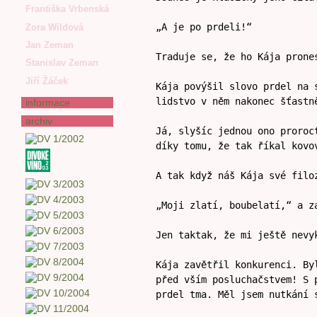
Františka Vrbenská
„A je po prdeli!“
Zora Wildová
Jan Zeman
Traduje se, že ho Kája prone
Stanislav Zeman
Jiří Žáček
Kája povýšil slovo prdel na 
lidstvo v něm nakonec šťastn
informace
archiv
Já, slyšíc jednou ono proroc
díky tomu, že tak říkal kovo
A tak když náš Kája své filo
„Moji zlatí, boubelatí,“ a z
Jen taktak, že mi ještě nevy
Kája zavětřil konkurenci. By
před vším posluchačstvem! S 
prdel tma. Měl jsem nutkání 