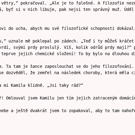
 větry,“ pokračoval. „Ale je to falešné. A filozofie nez
á, byť si v nich libuje, pak nejsi ten správný muž. Úděl
ovi do ucha, abych mu své filozofické schopnosti dokázal
u,“ uznale mě poklepal po zádech. „Teď i ty můžeš kráčet
vrdí, svými prdy proslulý. Víš, kolik odrůd prdy mají?“ 
 teprve jejich chemické složení! To by bylo na dlouhou d
m. Ta tam je šance zaposlouchat se do jeho filozofování.
se dozvěděl, že zemřel na následek choroby, která měla c
a mi Kamila klidně. „Jsi taky rád?“
?! Omlouval jsem Kamilu jen tím jejich zatraceným domácí
nebe a ještě dvakrát jsem to zopakoval, aby to tam nahoř