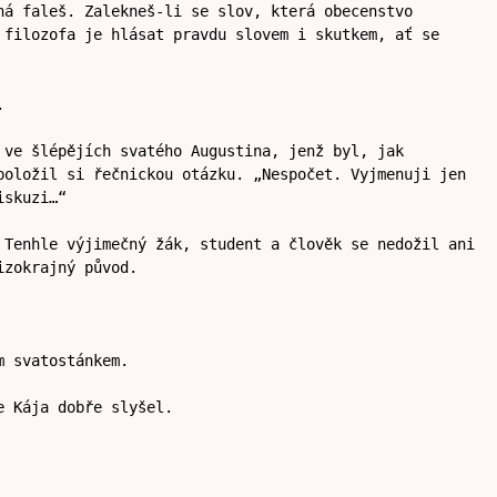
ná faleš. Zalekneš-li se slov, která obecenstvo
 filozofa je hlásat pravdu slovem i skutkem, ať se
.
 ve šlépějích svatého Augustina, jenž byl, jak
položil si řečnickou otázku. „Nespočet. Vyjmenuji jen
iskuzi…“
 Tenhle výjimečný žák, student a člověk se nedožil ani
izokrajný původ.
m svatostánkem.
e Kája dobře slyšel.