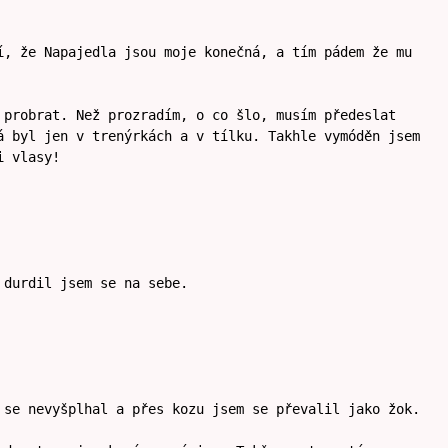
í, že Napajedla jsou moje konečná, a tím pádem že mu
 probrat. Než prozradím, o co šlo, musím předeslat
á byl jen v trenýrkách a v tílku. Takhle vymóděn jsem
i vlasy!
 durdil jsem se na sebe.
 se nevyšplhal a přes kozu jsem se převalil jako žok.