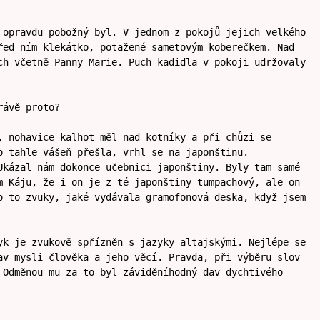
 opravdu pobožný byl. V jednom z pokojů jejich velkého
řed ním klekátko, potažené sametovým koberečkem. Nad
ch včetně Panny Marie. Puch kadidla v pokoji udržovaly
rávě proto?
, nohavice kalhot měl nad kotníky a při chůzi se
o tahle vášeň přešla, vrhl se na japonštinu.
Ukázal nám dokonce učebnici japonštiny. Byly tam samé
m Káju, že i on je z té japonštiny tumpachový, ale on
o to zvuky, jaké vydávala gramofonová deska, když jsem
yk je zvukově spřízněn s jazyky altajskými. Nejlépe se
av mysli člověka a jeho věcí. Pravda, při výběru slov
 Odměnou mu za to byl záviděníhodný dav dychtivého