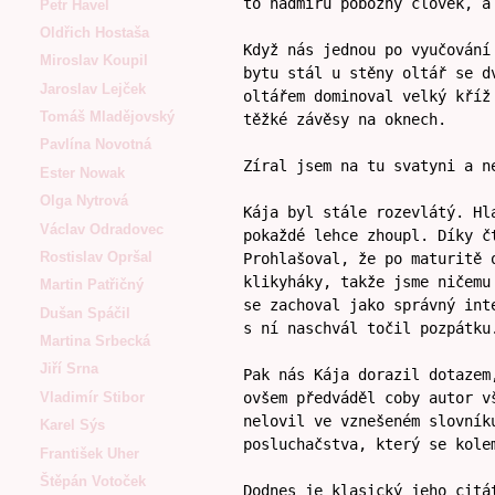
to nadmíru pobožný člověk, a
Petr Havel
Oldřich Hostaša
Když nás jednou po vyučování
Miroslav Koupil
bytu stál u stěny oltář se d
Jaroslav Lejček
oltářem dominoval velký kříž
Tomáš Mladějovský
těžké závěsy na oknech.
Pavlína Novotná
Zíral jsem na tu svatyni a n
Ester Nowak
Olga Nytrová
Kája byl stále rozevlátý. Hl
Václav Odradovec
pokaždé lehce zhoupl. Díky č
Rostislav Opršal
Prohlašoval, že po maturitě 
klikyháky, takže jsme ničemu
Martin Patřičný
se zachoval jako správný int
Dušan Spáčil
s ní naschvál točil pozpátku
Martina Srbecká
Jiří Srna
Pak nás Kája dorazil dotazem
Vladimír Stibor
ovšem předváděl coby autor v
nelovil ve vznešeném slovník
Karel Sýs
posluchačstva, který se kole
František Uher
Štěpán Votoček
Dodnes je klasický jeho citá