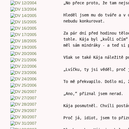
„No přece proto, že tam nejs
Hleděl jsem mu do tváře a v 
nebudu konkurovat.
Za pár dní před hodinou tělo
tohle. Kája byl „kvůli očím“
měl sám mindráky - a teď si 
Však se také Kája náležitě p
„Lvíčku, ty jsi věděl, proč 
To mě překvapilo. Došlo mi, 
„Ano,“ přiznal jsem nerad.
Kája posmutněl. Chvíli postá
Proč já, idiot, jsem to přiz