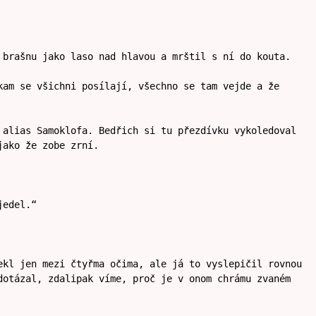
 brašnu jako laso nad hlavou a mrštil s ní do kouta.
kam se všichni posílají, všechno se tam vejde a že
 alias Samoklofa. Bedřich si tu přezdívku vykoledoval
jako že zobe zrní.
jedel.“
ekl jen mezi čtyřma očima, ale já to vyslepičil rovnou
dotázal, zdalipak víme, proč je v onom chrámu zvaném