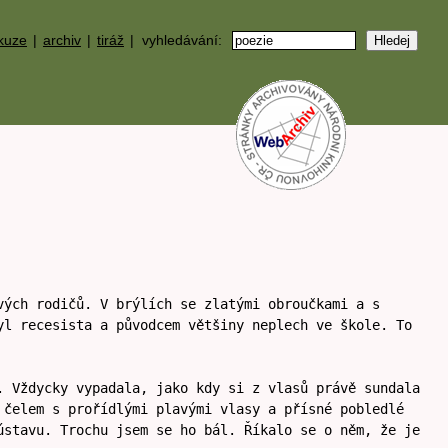
kuze
|
archiv
|
tiráž
| vyhledávání:
vých rodičů. V brýlích se zlatými obroučkami a s
yl recesista a původcem většiny neplech ve škole. To
. Vždycky vypadala, jako kdy si z vlasů právě sundala
 čelem s prořídlými plavými vlasy a přísné pobledlé
ústavu. Trochu jsem se ho bál. Říkalo se o něm, že je