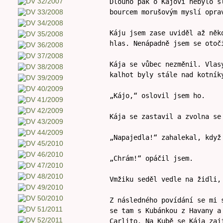
Dlouho pak o Kájovi nebylo s
bourcem morušovým myslí opra
Káju jsem zase uviděl až něk
hlas. Nenápadně jsem se otoč
Kája se vůbec nezměnil. Vlas
kalhot byly stále nad kotník
„Kájo,“ oslovil jsem ho.
Kája se zastavil a zvolna se
„Napajedla!“ zahalekal, když
„Chrám!“ opáčil jsem.
Vmžiku seděl vedle na židli,
Z následného povídání se mi 
se tam s Kubánkou z Havany a
Carlito. Na Kubě se Kája zaj