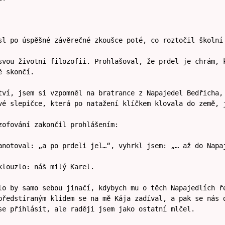
sl po úspěšné závěrečné zkoušce poté, co roztočil školní
svou životní filozofii. Prohlašoval, že prdel je chrám, 
ě skončí.
tví, jsem si vzpomněl na bratrance z Napajedel Bedřicha,
vé slepičce, která po natažení klíčkem klovala do země, 
zofování zakončil prohlášením:
anotoval: „a po prdeli jel…“, vyhrkl jsem: „… až do Napa
klouzlo: náš milý Karel.
lo by samo sebou jinačí, kdybych mu o těch Napajedlích ř
předstíraným klidem se na mě Kája zadíval, a pak se nás 
se přihlásit, ale raději jsem jako ostatní mlčel.