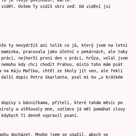
 To je Tvoje povinnost, Karle.
 vidět. Ovšem Ty vidíš skrz zeď. Od vidění jsi
nže ty nevydržíš ani tolik co já, který jsem na letní
 maminka, pracovala jako účetní v pekárnách, ale taky
 práci, nejhorší první den v práci, hrůza, volal jsem
 nemohu kdy chci chodit Prahou, místo toho mám psát
m na Káju Maříka, chtěl ze školy jít ven, ale řekli
 další dopis Petra Skarlanta, psal mi ho „v krátkém
 dopisy s básničkama, příteli, které tahám měsíc po
píraly a utěšovaly mne, zatímco já měl pomáhat slovy
 kdybych Ti denně vypravil psaní.
mohu docházet. Mnoho jsem se snažil, abych se