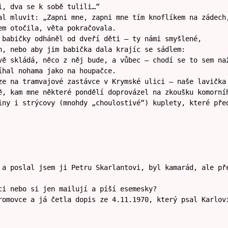
i, dva se k sobě tulili…“
al mluvit: „Zapni mne, zapni mne tím knoflíkem na zádech
em otočila, věta pokračovala.
 babičky odháněl od dveří děti – ty námi smyšlené,
n, nebo aby jim babička dala krajíc se sádlem:
vě skládá, něco z něj bude, a vůbec – chodí se to sem na
íhal nohama jako na houpačce.
ze na tramvajové zastávce v Krymské ulici – naše lavička
ě, kam mne některé pondělí doprovázel na zkoušku komorní
iny i strýcovy (mnohdy „choulostivé“) kuplety, které pře
 a poslal jsem ji Petru Skarlantovi, byl kamarád, ale př
ci nebo si jen mailují a píší esemesky?
romovce a já četla dopis ze 4.11.1970, který psal Karlov