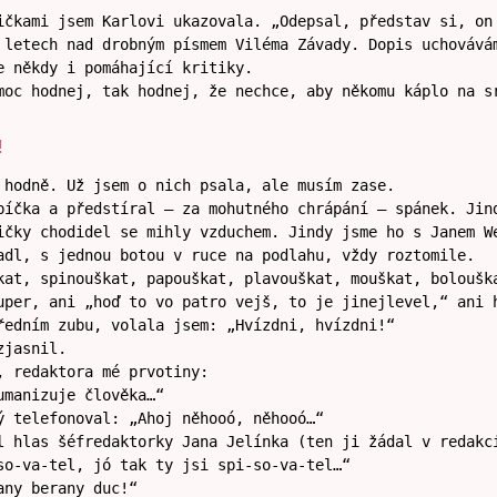
ičkami jsem Karlovi ukazovala. „Odepsal, představ si, on
 letech nad drobným písmem Viléma Závady. Dopis uchovává
e někdy i pomáhající kritiky.
moc hodnej, tak hodnej, že nechce, aby někomu káplo na s
!
 hodně. Už jsem o nich psala, ale musím zase.
bíčka a předstíral – za mohutného chrápání – spánek. Jin
ičky chodidel se mihly vzduchem. Jindy jsme ho s Janem W
adl, s jednou botou v ruce na podlahu, vždy roztomile.
kat, spinouškat, papouškat, plavouškat, mouškat, boloušk
uper, ani „hoď to vo patro vejš, to je jinejlevel,“ ani 
ředním zubu, volala jsem: „Hvízdni, hvízdni!“
zjasnil.
, redaktora mé prvotiny:
umanizuje člověka…“
ý telefonoval: „Ahoj něhooó, něhooó…“
l hlas šéfredaktorky Jana Jelínka (ten ji žádal v redakc
so-va-tel, jó tak ty jsi spi-so-va-tel…“
any berany duc!“