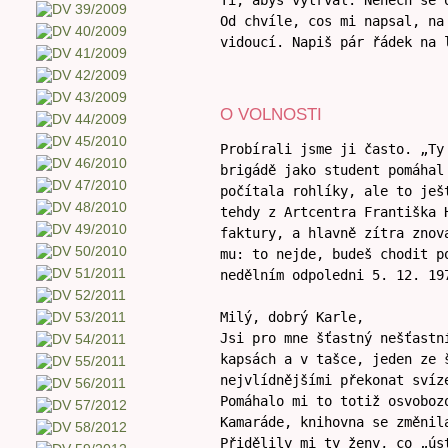
Ti, abys vytrval. Nenech se 
Od chvíle, cos mi napsal, na
vidoucí. Napiš pár řádek na 
Pozdravuje
O VOLNOSTI
Probírali jsme ji často. „Ty
brigádě jako student pomáhal
počítala rohlíky, ale to ješ
tehdy z Artcentra Františka 
faktury, a hlavně zítra znov
mu: to nejde, budeš chodit p
nedělním odpoledni 5. 12. 19
Milý, dobrý Karle,
Jsi pro mne šťastný nešťastn
kapsách a v tašce, jeden ze 
nejvlídnějšími překonat svíz
Pomáhalo mi to totiž osvoboz
Kamaráde, knihovna se změnil
Přidělily mi ty ženy, co „ús