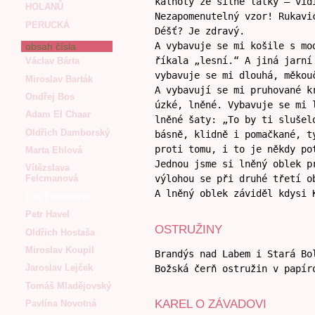
kalhoty ze silné látky – vid
HOLANŮ
Nezapomenutelný vzor! Rukavi
PERUCKÁ
Déšť? Je zdravý.
A vybavuje se mi košile s mo
obsah čísla
říkala „lesní.“ A jiná jarní
Václav Bárta
vybavuje se mi dlouhá, měkou
Miroslav Barták
A vybavují se mi pruhované k
Ondřej Bos
úzké, lněné. Vybavuje se mi 
Adam El Chaar
lněné šaty: „To by ti slušel
Oldřich Damborský
básně, klidně i pomačkané, t
proti tomu, i to je někdy po
Marta Ehlová
Jednou jsme si lněný oblek p
Vítězslava
Felcmanová
výlohou se při druhé třetí o
A lněný oblek záviděl kdysi 
Eva Frantinová
Petr Havel
OSTRUŽINY
Oldřich Hostaša
Miroslav Koupil
Brandýs nad Labem i Stará Bo
Jaroslav Lejček
Božská čerň ostružin v papír
Tomáš Mladějovský
KAREL O ZÁVADOVI
Pavlína Novotná