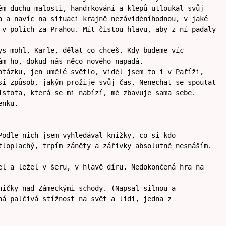
ém duchu malosti, handrkování a klepů utloukal svůj
a a navíc na situaci krajně nezáviděníhodnou, v jaké
 v polích za Prahou. Mít čistou hlavu, aby z ní padaly
ys mohl, Karle, dělat co chceš. Kdy budeme víc
ám ho, dokud nás něco nového napadá.
otázku, jen umělé světlo, viděl jsem to i v Paříži,
si způsob, jakým prožije svůj čas. Nenechat se spoutat
istota, která se mi nabízí, mě zbavuje sama sebe.
enku.
Podle nich jsem vyhledával knížky, co si kdo
tloplachý, trpím záněty a zářivky absolutně nesnáším.
el a ležel v šeru, v hlavě díru. Nedokončená hra na
ničky nad Zámeckými schody. (Napsal silnou a
ná palčivá stížnost na svět a lidi, jedna z