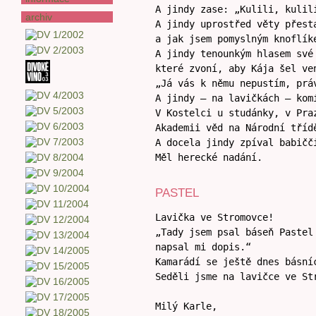
A jindy zase: „Kulili, kulil
archiv
A jindy uprostřed věty přest
a jak jsem pomyslným knoflík
A jindy tenounkým hlasem své
které zvoní, aby Kája šel ve
„Já vás k němu nepustím, prá
A jindy – na lavičkách – kom
V Kostelci u studánky, v Pra
Akademii věd na Národní tříd
A docela jindy zpíval babičč
Měl herecké nadání.
PASTEL
Lavička ve Stromovce!
„Tady jsem psal báseň Pastel
napsal mi dopis.“
Kamarádí se ještě dnes básní
Seděli jsme na lavičce ve St
Milý Karle,