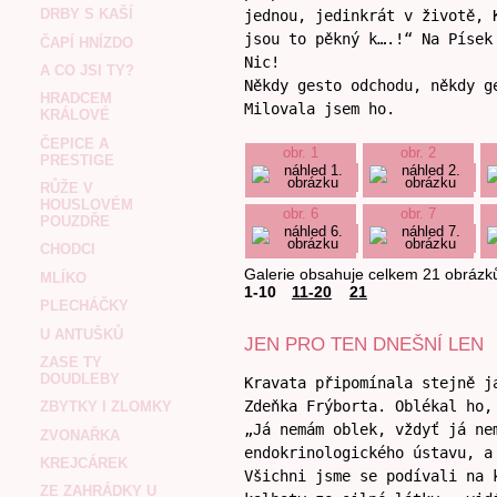
DRBY S KAŠÍ
jednou, jedinkrát v životě, 
jsou to pěkný k….!“ Na Písek
ČAPÍ HNÍZDO
Nic!
A CO JSI TY?
Někdy gesto odchodu, někdy g
HRADCEM
Milovala jsem ho.
KRÁLOVÉ
ČEPICE A
obr. 1
obr. 2
PRESTIGE
RŮŽE V
HOUSLOVÉM
obr. 6
obr. 7
POUZDŘE
CHODCI
Galerie obsahuje celkem 21 obrázk
MLÍKO
1-10
11-20
21
PLECHÁČKY
U ANTUŠKŮ
JEN PRO TEN DNEŠNÍ LEN
ZASE TY
DOUDLEBY
Kravata připomínala stejně j
Zdeňka Frýborta. Oblékal ho,
ZBYTKY I ZLOMKY
„Já nemám oblek, vždyť já ne
ZVONAŘKA
endokrinologického ústavu, a
KREJCÁREK
Všichni jsme se podívali na 
ZE ZAHRÁDKY U