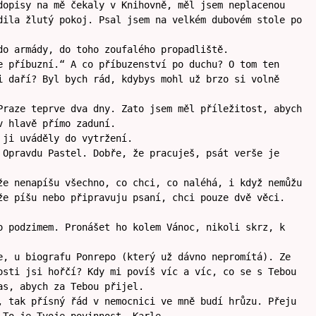
dopisy na mě čekaly v Knihovně, měl jsem neplacenou
dila žlutý pokoj. Psal jsem na velkém dubovém stole po
do armády, do toho zoufalého propadliště.
e příbuzní.“ A co příbuzenství po duchu? O tom ten
i daří? Byl bych rád, kdybys mohl už brzo si volně
Praze teprve dva dny. Zato jsem měl příležitost, abych
v hlavě přímo zaduní.
 ji uváděly do vytržení.
 Opravdu Pastel. Dobře, že pracuješ, psát verše je
že nenapíšu všechno, co chci, co naléhá, i když nemůžu
že píšu nebo připravuju psaní, chci pouze dvě věci.
o podzimem. Pronášet ho kolem Vánoc, nikoli skrz, k
e, u biografu Ponrepo (který už dávno nepromítá). Ze
osti jsi hořčí? Kdy mi povíš víc a víc, co se s Tebou
as, abych za Tebou přijel.
, tak přísný řád v nemocnici ve mně budí hrůzu. Přeju