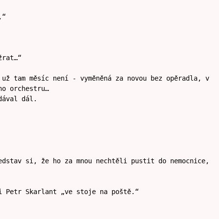
,“
žrat…“
 už tam měsíc není - vyměněná za novou bez opěradla, v
ho orchestru…
dával dál.
edstav si, že ho za mnou nechtěli pustit do nemocnice,
i Petr Skarlant „ve stoje na poště.“