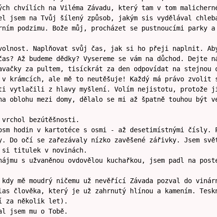
ých chvílích na Viléma Závadu, který tam v tom malichern
el jsem na Tvůj šílený způsob, jakým sis vydělával chleb
rním podzimu. Bože můj, procházet se pustnoucími parky a
volnost. Naplňovat svůj čas, jak si ho přeji naplnit. Ab
čas? Až budeme dědky? Vysereme se vám na důchod. Dejte n
avačky za pultem, tisíckrát za den odpovídat na stejnou 
 v krámcích, ale mě to neutěšuje! Každý má právo zvolit 
ti vytlačili z hlavy myšlení. Volím nejistotu, protože j
na oblohu mezi domy, dělalo se mi až špatně touhou být v
 vrchol bezútěšnosti.
osm hodin v kartotéce s osmi - až desetimístnými čísly. 
y. Do očí se zařezávaly nízko zavěšené zářivky. Jsem svě
 si titulek v novinách.
nájmu s užvaněnou ovdovělou kuchařkou, jsem padl na post
 kdy mě moudrý ničemu už nevěřící Závada pozval do vinár
las člověka, který je už zahrnutý hlínou a kamením. Tesk
í za několik let).
al jsem mu o Tobě.