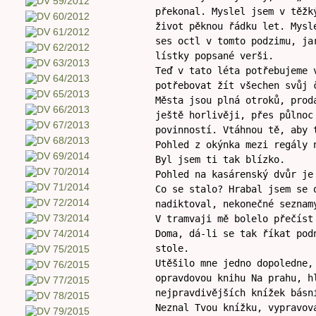
překonal. Myslel jsem v těžk
život pěknou řádku let. Mysl
ses octl v tomto podzimu, ja
lístky popsané verši.
Teď v tato léta potřebujeme 
potřebovat žít všechen svůj 
Města jsou plná otroků, prod
ještě horlivěji, přes půlnoc
povinností. Vtáhnou tě, aby 
Pohled z okýnka mezi regály 
Byl jsem ti tak blízko.
Pohled na kasárenský dvůr je
Co se stalo? Hrabal jsem se 
nadiktoval, nekonečné seznam
V tramvaji mě bolelo přečíst
Doma, dá-li se tak říkat pod
stole.
Utěšilo mne jedno dopoledne,
opravdovou knihu Na prahu, h
nejpravdivějších knížek básn
Neznal Tvou knížku, vypravov