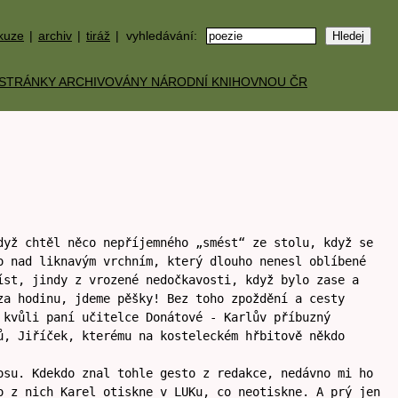
kuze
|
archiv
|
tiráž
| vyhledávání:
dyž chtěl něco nepříjemného „smést“ ze stolu, když se
o nad liknavým vrchním, který dlouho nenesl oblíbené
íst, jindy z vrozené nedočkavosti, když bylo zase a
za hodinu, jdeme pěšky! Bez toho zpoždění a cesty
 kvůli paní učitelce Donátové - Karlův příbuzný
ů, Jiříček, kterému na kosteleckém hřbitově někdo
osu. Kdekdo znal tohle gesto z redakce, nedávno mi ho
o z nich Karel otiskne v LUKu, co neotiskne. A prý jen