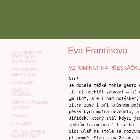
Eva Frantinová
VZPOMÍNKY NA
PŘESKÁČKU -
DALŠÍ ČÁST
VZPOMÍNKY NA PŘESKÁČKU 
JEN PRO TEN
DNEŠNÍ LEN
Nic!
OSTRUŽINY
Je docela těžké tohle gesto 
KAREL O
tím už nechtěl zabývat – ať 
ZÁVADOVI
„mlíko“, ale i nad notýskem,
UDĚLEJ NĚJAKOU
zítra zase i při krásném poč
LEGRACI!
pěšky bych možná nevěděla, a
PASTEL
Jiříček, který stál kdysi je
O VOLNOSTI
jedním řezem poničil sochu.
Nic! Dlaň na stole se rozvin
JAK NÁS ZAMKLI
NA INTERNÁTĚ
připomněl Stanislav Zeman, k