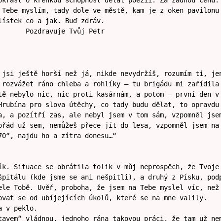
okrást o křehkou schopnost dělat poezii. Za žádnou cenu.
 Tebe myslím, tady dole ve městě, kam je z oken pavilonu
lístek co a jak. Buď zdráv.
 Tvůj Petr
 jsi ještě horší než já, nikde nevydržíš, rozumím ti, je
 rozvážet ráno chleba a rohlíky – tu brigádu mi zařídila
tě nebylo nic, nic proti kasárnám, a potom – první den v
Hrubína pro slova útěchy, co tady budu dělat, to opravdu
a, a pozítří zas, ale nebyl jsem v tom sám, vzpomněl jse
ořád už sem, nemůžeš přece jít do lesa, vzpomněl jsem na
70“, najdu ho a zítra donesu…“
ík. Situace se obrátila tolik v můj neprospěch, že Tvoje
špitálu (kde jsme se ani nešpitli), a druhý z Písku, pod
ele Tobě. Uvěř, proboha, že jsem na Tebe myslel víc, než
ovat se od ubíjejících úkolů, které se na mne valily.
a v peklo.
tavem“ vládnou, jednoho rána takovou práci, že tam už ne