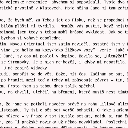
do Vojenské nemocnice, abychom si popovídali. Tvoje dva 
atické prvotině v Klatovech. Moje něžná Jana mi tam zaří
ka, že bych měl za Tebou jet do Písku, než se propadneš 
 bílém plášti mi tvrdila, „Nemůžu vás pustit, když nejst
odinami jsem tedy s tebou mohl krásně vykládat. Jak se t
 bychom si voňavé odpoledne.
dím. Novou Orientaci jsem zatím neviděl, ostatně jsem v 
 vína „ta holka má kozy/jako Žižkovy vozy“, verše, jaké 
í Janě, ty cos mi poslal v dopise. Bavila se, „Hlemýždi“
 ze Stromovky. Je z nich nejhezčí, i kdyby mi nepatřila.
. U mě zabírá vždycky.
tudí, ponořit se do vět. Bože, mít čas. Začínám se bát, 
 po hranici mezi teď a tehdy mi způsobuje závrať – tím, 
em. Proto jsem za tebou dnes tolik spěchal.
ku, na chvíli, ulehčil na břemeni, které musíš nést tímt
a, že jsme se potkali navečer právě na rohu Liliové ulic
listopadu. Ty jsi o pět set veršů bohatší. O jaké zkušen
se můžeme – v Praze v tom špitále setkat, najdu si rád č
m, zda Ti pražské novinky už někdo nevykládal. Poslechni