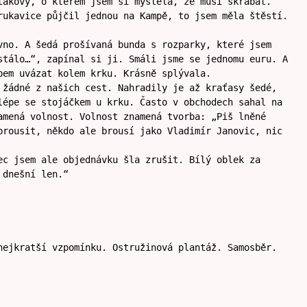
takový, o kterém jsem si myslela, že musí škrábat.
rukavice půjčil jednou na Kampě, to jsem měla štěstí.
vno. A šedá prošívaná bunda s rozparky, které jsem
stálo…“, zapínal si ji. Smáli jsme se jednomu euru. A
bem uvázat kolem krku. Krásně splývala.
 žádné z našich cest. Nahradily je až kraťasy šedé,
lépe se stojáčkem u krku. Často v obchodech sahal na
amená volnost. Volnost znamená tvorba: „Piš lněné
brousit, někdo ale brousí jako Vladimír Janovic, nic
ec jsem ale objednávku šla zrušit. Bílý oblek za
 dnešní len.“
nejkratší vzpomínku. Ostružinová plantáž. Samosběr.