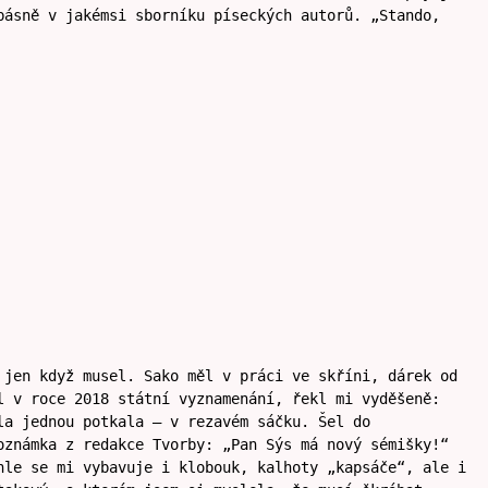
básně v jakémsi sborníku píseckých autorů. „Stando,
 jen když musel. Sako měl v práci ve skříni, dárek od
l v roce 2018 státní vyznamenání, řekl mi vyděšeně:
la jednou potkala – v rezavém sáčku. Šel do
oznámka z redakce Tvorby: „Pan Sýs má nový sémišky!“
hle se mi vybavuje i klobouk, kalhoty „kapsáče“, ale i