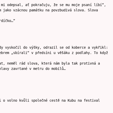
 mi odepsal, ať pokračuju, že se mu moje psaní líbí“,
m jako vzácnou památku na povzbudivá slova. Slova
rdíčko…“
dy vyskočil do výšky, odrazil se od koberce a vykřikl:
ebrem „sbírali“ v předsíni u věšáku z podlahy. To když
at, neměl rád slova, která nám byla tak protivná a
hlavy zavrtané v metru do mobilů…
i o volno kvůli společné cestě na Kubu na festival