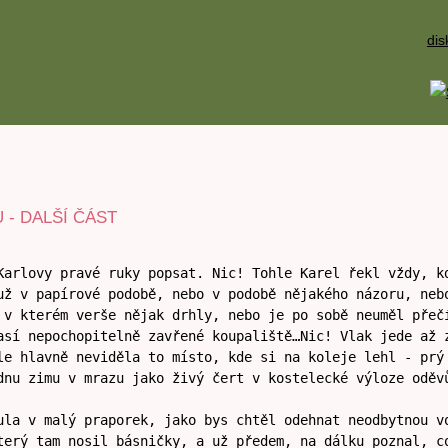
dis
- DALŠÍ ČÁST
Karlovy pravé ruky popsat. Nic! Tohle Karel řekl vždy, k
už v papírové podobě, nebo v podobě nějakého názoru, neb
 v kterém verše nějak drhly, nebo je po sobě neuměl přeč
así nepochopitelně zavřené koupaliště…Nic! Vlak jede až 
le hlavně neviděla to místo, kde si na koleje lehl - prý
dnu zimu v mrazu jako živý čert v kostelecké výloze oděv
ula v malý praporek, jako bys chtěl odehnat neodbytnou v
terý tam nosil básničky, a už předem, na dálku poznal, c