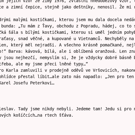
ím jejich vzor ze zimy 1976, zvláštní hnědobéžový vzor, 
ce a zimní čepice, stejně jako deštníky, nenosil. Že mi 
drými malými kostičkami, kterou jsem mu dala docela nedá
 bunda: „Tu mám z Ťavy, obchodu z Popradu, hádej, co to 
čká šála s bílými kostičkami, kterou si uměl jedním pohy
raťasy, snad věčné, a kupované u Vietnamců. Nechyběly na
len, který měl nejradši. A všechno krásně pomačkané, nej
o!“ Barva: kávová, bílá, ale i oblíbená oranžová. Len zn
y jsou nejhezčí, nemyslím si, že je vždycky dobré básně 
třeba, ale my jsme přeci lněné typy…“
ro Karla zamluvili v prodejně oděvů ve Vršovicích, nakon
bhlídce přestal líbit…ale zato nás napadlo: „Jen pro ten
Karel Josefu Peterkovi…
leslav. Tady jsme nikdy nebyli. Jedeme tam! Jedu si pro 
ových košíčcích…na rtech šťáva.