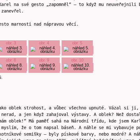
Karel na své gesto „zapomněl“ – to když mu neuveřejnili 
 zanevřel.
esto marnosti nad nápravou věcí.
obr. 3
obr. 4
obr. 5
obr. 8
obr. 9
obr. 10
ů.
ako oblek strohost, a vůbec všechno upnuté. Vázal si ji,
 nerad, a jen když zahajoval výstavy. A oblek? Než dosta
mám oblek!“ Má paměť sahá na Národní třídu, kde jsem Kar
 myslím, že o tom napsal báseň. A náhle se mi vybavuje p
kotníkové semišky – byly pískové barvy, nebo modré? A ná