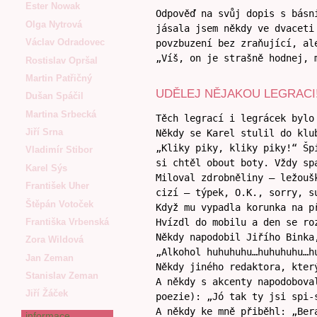
Ester Nowak
Odpověď na svůj dopis s básn
Olga Nytrová
jásala jsem někdy ve dvaceti
Václav Odradovec
povzbuzení bez zraňující, al
„Víš, on je strašně hodnej, 
Rostislav Opršal
Martin Patřičný
UDĚLEJ NĚJAKOU LEGRACI
Dušan Spáčil
Martina Srbecká
Těch legrací i legrácek bylo
Jiří Srna
Někdy se Karel stulil do klu
„Kliky piky, kliky piky!“ Šp
Vladimír Stibor
si chtěl obout boty. Vždy sp
Karel Sýs
Miloval zdrobněliny – ležouš
František Uher
cizí – týpek, O.K., sorry, s
Štěpán Votoček
Když mu vypadla korunka na p
Františka Vrbenská
Hvízdl do mobilu a den se ro
Někdy napodobil Jiřího Binka
Zora Wildová
„Alkohol huhuhuhu…huhuhuhu…h
Jan Zeman
Někdy jiného redaktora, kter
Stanislav Zeman
A někdy s akcenty napodobova
Jiří Žáček
poezie): „Jó tak ty jsi spi-
A někdy ke mně přiběhl: „Ber
informace