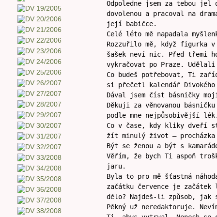
Odpoledne jsem za tebou jel 
dovolenou a pracoval na dram
její babičce.
Celé léto mě napadala myšlen
Rozzuřilo mě, když figurka v
šašek neví nic. Před třemi h
vykračovat po Praze. Udělali
Co budeš potřebovat, Ti zaří
si přečetl kalendář Divokého
Dával jsem číst básničky moj
Děkuji za věnovanou básničku
podle mne nejpůsobivější lék
Co v čase, kdy kliky dveří s
žít minulý život – procházka
Být se ženou a být s kamarád
Věřím, že bych Ti aspoň troš
jaru.
Byla to pro mě šťastná náhod
začátku července je začátek 
dělo? Najdeš-li způsob, jak 
Pěkný už neredaktoruje. Neví