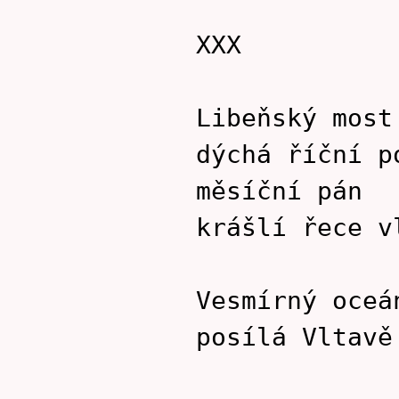
XXX
Libeňský most
dýchá říční p
měsíční pán
krášlí řece v
Vesmírný oceá
posílá Vltavě