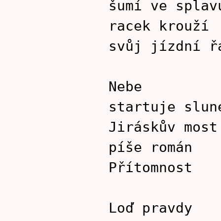
šumí ve splav
racek krouží
svůj jízdní ř
Nebe
startuje slun
Jiráskův most
píše román
Přítomnost
Loď pravdy