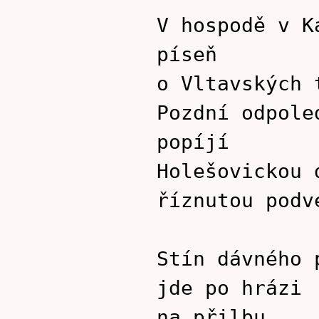
V hospodě v K
píseň
o Vltavských 
Pozdní odpole
popíjí
Holešovickou 
říznutou podv
Stín dávného 
jde po hrázi
na přilbu