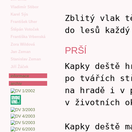
Vladimír Stibor
Karel Sýs
Zblitý vlak t
František Uher
do lesů každý
Štěpán Votoček
Františka Vrbenská
Zora Wildová
PRŠÍ
Jan Zeman
Stanislav Zeman
Kapky deště h
Jiří Žáček
informace
po tvářích st
archiv
na hradě i v 
v životních o
Kapky deště m