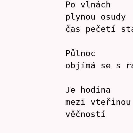
Po vlnách
plynou osudy
čas pečetí st
Půlnoc
objímá se s r
Je hodina
mezi vteřinou
věčností