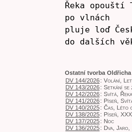
Řeka opouští 
po vlnách
pluje loď Čes
do dalších vě
Ostatní tvorba Oldřicha
DV 144/2026
:
Volání, Le
DV 143/2026
:
Setkání se 
DV 142/2026
:
Svítá, Řek
DV 141/2026
:
Píseň, Svít
DV 140/2025
:
Čas, Léto o
DV 138/2025
:
Píseň, XXX
DV 137/2025
:
Noc
DV 136/2025
:
Dva, Jaro,