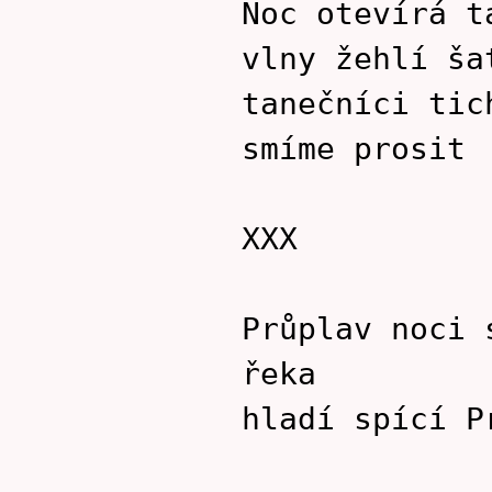
Noc otevírá t
vlny žehlí ša
tanečníci tic
smíme prosit
XXX
Průplav noci 
řeka
hladí spící P