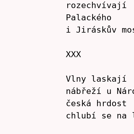
rozechvívají
Palackého
i Jiráskův mo
XXX
Vlny laskají
nábřeží u Nár
česká hrdost
chlubí se na 