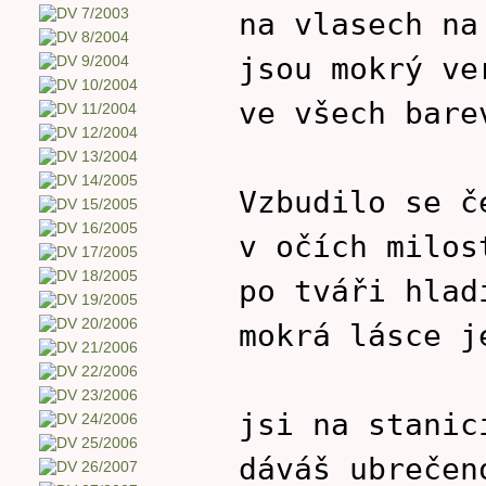
na vlasech na
jsou mokrý ve
ve všech bare
Vzbudilo se č
v očích milos
po tváři hlad
mokrá lásce j
jsi na stanic
dáváš ubrečen