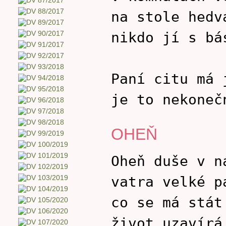
na stole hedv
nikdo jí s bá
Paní citu má 
je to nekoneč
OHEŇ
Oheň duše v n
vatra velké p
co se má stát
život uzavírá