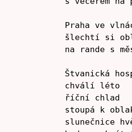
s večerem na 
Praha ve vlná
šlechtí si ob
na rande s mě
Štvanická hos
chválí léto
říční chlad
stoupá k obla
slunečnice hv