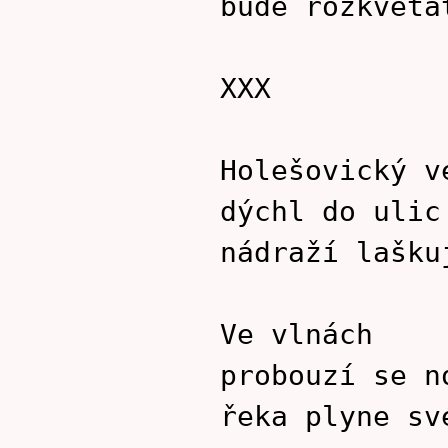
bude rozkvéta
XXX
Holešovický v
dýchl do ulic
nádraží lašku
Ve vlnách
probouzí se n
řeka plyne sv