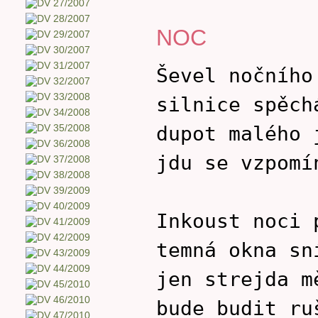
NOC
Ševel nočního
silnice spěch
dupot malého 
jdu se vzpomí
Inkoust noci 
temná okna sn
jen strejda m
bude budit ru