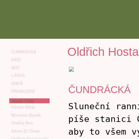
Oldřich Host
ČUNDRÁCKÁ
PRŠÍ
NOC
LÁSKA
OHEŇ
ČUNDRÁCKÁ
PROBUZENÍ
obsah čísla
Sluneční rann
Václav Bárta
Miroslav Barták
píše stanici 
Ondřej Bos
aby to všem v
Adam El Chaar
Oldřich Damborský