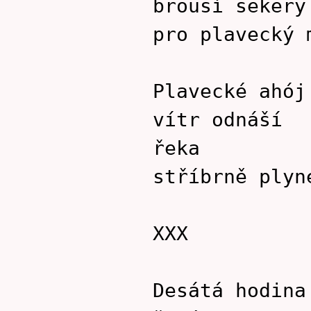
brousí sekery
pro plavecký 
Plavecké ahój
vítr odnáší
řeka
stříbrně plyn
XXX
Desátá hodina