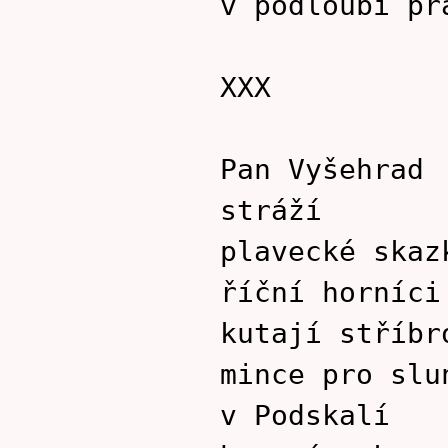
v podloubí pr
XXX
Pan Vyšehrad
stráží
plavecké skaz
říční horníci
kutají stříbr
mince pro slu
v Podskalí