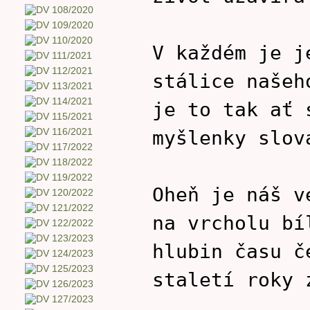
V každém je j
stálice našeh
je to tak ať 
myšlenky slov
Oheň je náš v
na vrcholu bí
hlubin času č
staletí roky 