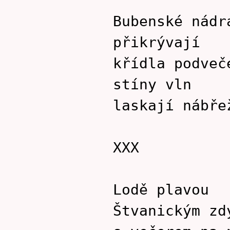
Bubenské nádr
přikrývají
křídla podveč
stíny vln
laskají nábře
XXX
Lodě plavou
Štvanickým zd