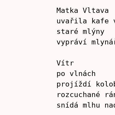
Matka Vltava
uvařila kafe 
staré mlýny
vypráví mlyná
Vítr
po vlnách
projíždí kolo
rozcuchané rá
snídá mlhu na