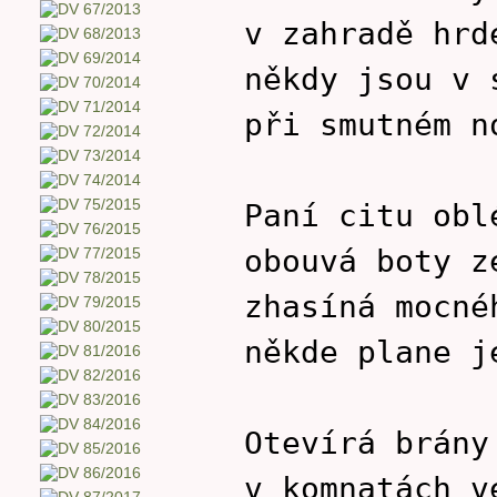
v zahradě hrd
někdy jsou v 
při smutném n
Paní citu obl
obouvá boty z
zhasíná mocné
někde plane j
Otevírá brány
v komnatách v