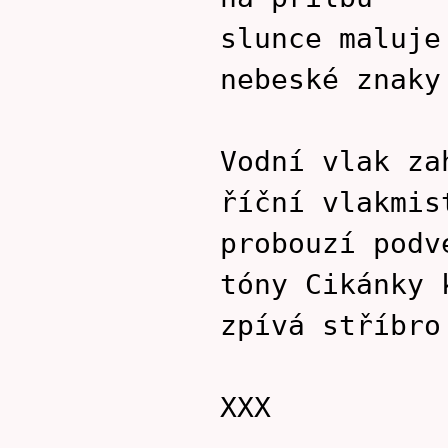
slunce maluje
nebeské znaky
Vodní vlak za
říční vlakmis
probouzí podv
tóny Cikánky 
zpívá stříbro
XXX