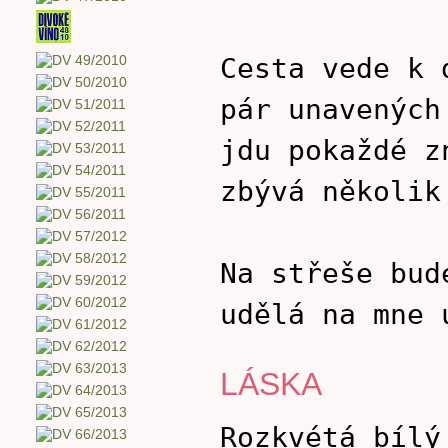
Cesta vede k 
pár unavených
jdu pokaždé z
zbývá několik
Na střeše bud
udělá na mne 
LÁSKA
Rozkvétá bílý