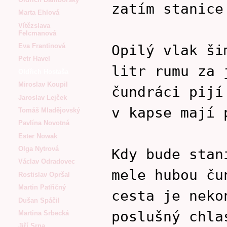
zatím stanice
Marta Ehlová
Vítězslava
Felcmanová
Opilý vlak ši
Eva Frantinová
Petr Havel
litr rumu za 
Oldřich Hostaša
Miroslav Koupil
čundráci pijí
Jaroslav Lejček
v kapse mají 
Tomáš Mladějovský
Pavlína Novotná
Ester Nowak
Olga Nytrová
Kdy bude stan
Václav Odradovec
mele hubou ču
Rostislav Opršal
Martin Patřičný
cesta je neko
Dušan Spáčil
poslušný chla
Martina Srbecká
Jiří Srna