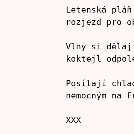
Letenská pláň
rozjezd pro o
Vlny si dělaj
koktejl odpol
Posílají chla
nemocným na F
XXX