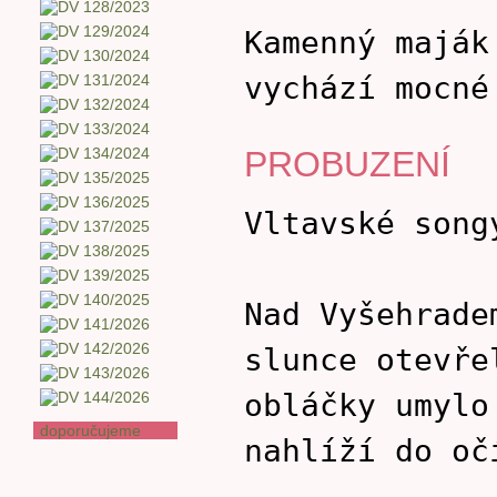
Kamenný maják
vychází mocné
PROBUZENÍ
Vltavské song
Nad Vyšehrade
slunce otevře
obláčky umylo
doporučujeme
nahlíží do oč