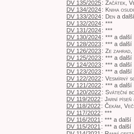
DV 135/2025
:
Začátek, V
DV 134/2024
:
Kniha osud
DV 133/2024
:
Den
a dalš
DV 132/2024
:
***
DV 131/2024
:
***
DV 130/2024
:
***
a další
DV 128/2023
:
***
a další
DV 126/2023
:
Ze zahrad,
DV 125/2023
:
***
a další
DV 124/2023
:
***
a další
DV 123/2023
:
***
a další
DV 122/2022
:
Vesmírný s
DV 121/2022
:
***
a další
DV 120/2022
:
Sváteční b
DV 119/2022
:
Jarní píseň
DV 118/2022
:
Čekám, Veče
DV 117/2022
:
***
DV 116/2021
:
***
a další
DV 115/2021
:
***
a další
DV 114/2021
:
Ranní cesta