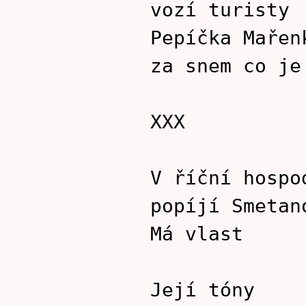
vozí turisty
Pepíčka Mařen
za snem co je
XXX
V říční hospo
popíjí Smetan
Má vlast
Její tóny