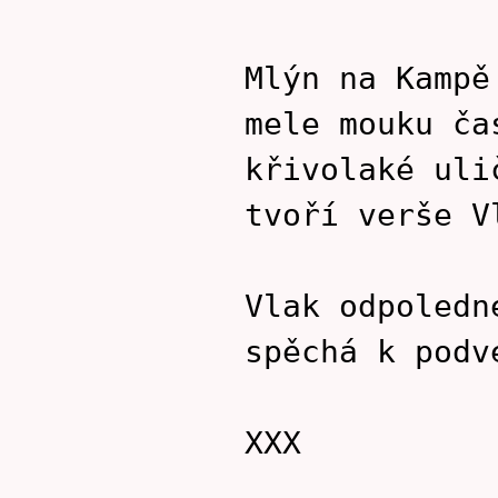
Mlýn na Kampě
mele mouku ča
křivolaké uli
tvoří verše V
Vlak odpoledn
spěchá k podv
XXX