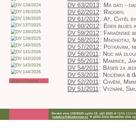
DV 63/2013
:
Má dáti - da
DV 62/2012
:
Radobýl
DV 61/2012
:
Ať, Chtěl b
DV 60/2012
:
Eden blues a
DV 59/2012
:
Faraónské b
DV 58/2012
:
Mnohotaj, M
DV 57/2012
:
Potkávám, n
DV 56/2011
:
Noc má dlou
DV 55/2011
:
Mamince, Ja
DV 54/2011
:
Báseň za jed
DV 53/2011
:
Nocénka
a d
DV 52/2011
:
Chvění, Mmm
doporučujeme
DV 51/2011
:
Vyznání, Sm
Divoké víno 139/2025 vyšlo 19. září 2025
❖ ISSN 1214-60
redakce@divokevino.cz
❖
příští číslo Divokého vína v