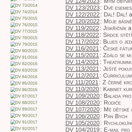
DV 124/2023
:
Mým obyvat
DV 123/2023
:
Dvě esemes
DV 122/2022
:
Dál! Dál!
a
DV 120/2022
:
Moje básně
DV 119/2022
:
Jiskřičník
a 
DV 118/2022
:
Srdce stětí
DV 117/2022
:
Blues o jed
DV 116/2021
:
České fátu
DV 115/2021
:
Zdálo se mi
DV 114/2021
:
Theatrummu
DV 113/2021
:
Ještě poku
DV 112/2021
:
Curriculum
DV 111/2021
:
Z černé kro
DV 110/2020
:
Kabinet kur
DV 109/2020
:
Balada pro
DV 108/2020
:
Rodiče
DV 107/2020
:
Mé dětské 
DV 106/2020
:
Pan Bych
DV 105/2020
:
Rychloklín
DV 104/2019
:
E-mail pro