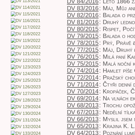
DV 84/2016
:
Léto 1866 z
DV 83/2016
:
Máj, Můj an
DV 82/2016
:
Balada o prz
DV 81/2016
:
Druhý ledno
DV 80/2015
:
Rispet, Počí
DV 79/2015
:
Balada o ho
DV 78/2015
:
Prý, Právě
a
DV 77/2015
:
Máj, Druhý 
DV 76/2015
:
Milá paní Ka
DV 75/2015
:
Malá noční 
DV 74/2014
:
Hamlet píše 
DV 72/2014
:
Pražský cho
DV 71/2014
:
Čtyři denní 
DV 70/2014
:
Kropáček, Č
DV 69/2014
:
Na vlnách e
DV 68/2013
:
Trochu opož
DV 67/2013
:
Nedělní tílk
DV 66/2013
:
Myslil jsem 
DV 65/2013
:
Krajina K. L
DV 64/2013
:
Poznání lum