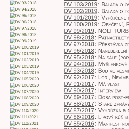
DV 103/2019
:
Balada o os
DV 102/2019
:
Balada o t
DV 101/2019
:
Vypůjčené 
DV 100/2019
:
Obyčejní, 
DV 99/2019
:
NOLI TUR
DV 98/2018
:
Patnáctiletý
DV 97/2018
:
Přestávka z
DV 96/2018
:
Nanebeklení
DV 95/2018
:
Na sále (po
DV 94/2018
:
Myšlenkové 
DV 93/2018
:
Bod ve vesm
DV 92/2017
:
Lori, Nevímb
DV 91/2017
:
Má vlast
DV 90/2017
:
Interview
DV 89/2017
:
Doba post-ed
DV 88/2017
:
Staré zpráv
DV 87/2017
:
Vyhrůžka
a d
DV 86/2016
:
Lipový kůň
a 
DV 85/2016
:
Manifest no