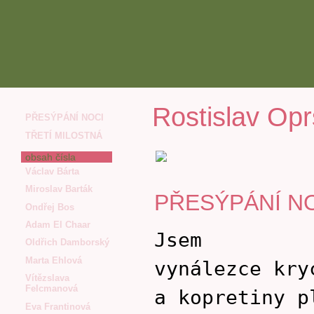
Rostislav Opr
PŘESÝPÁNÍ NOCI
TŘETÍ MILOSTNÁ
obsah čísla
Václav Bárta
Miroslav Barták
PŘESÝPÁNÍ N
Ondřej Bos
Adam El Chaar
Jsem
Oldřich Damborský
Marta Ehlová
vynálezce kry
Vítězslava
Felcmanová
a kopretiny p
Eva Frantinová