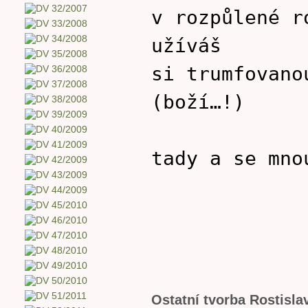
v rozpůlené r
užíváš
si trumfovano
(boží…!)
tady a se mno
Ostatní tvorba Rostisl