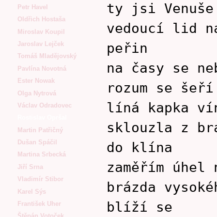
ty jsi Venuše
Petr Havel
Oldřich Hostaša
vedoucí lid n
Miroslav Koupil
peřin
Jaroslav Lejček
Tomáš Mladějovský
na časy se ne
Pavlína Novotná
Ester Nowak
rozum se šeří
Olga Nytrová
líná kapka ví
Václav Odradovec
Rostislav Opršal
sklouzla z br
Martin Patřičný
Dušan Spáčil
do klína
Martina Srbecká
zaměřím úhel 
Jiří Srna
Vladimír Stibor
brázda vysoké
Karel Sýs
blíží se
František Uher
Štěpán Votoček