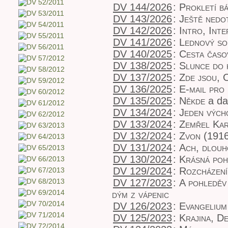
DV 144/2026
:
Prokletí bá
DV 143/2026
:
Ještě nedo
DV 142/2026
:
Intro, Inte
DV 141/2026
:
Lednový so
DV 140/2025
:
Cesta časo
DV 138/2025
:
Slunce do 
DV 137/2025
:
Zde jsou, 
DV 136/2025
:
E-mail pro
DV 135/2025
:
Někde
a da
DV 134/2024
:
Jeden vých
DV 133/2024
:
Zemřel Kar
DV 132/2024
:
Zvon (191
DV 131/2024
:
Ach, dlouh
DV 130/2024
:
Krásná poh
DV 129/2024
:
Rozcházení
DV 127/2023
:
A pohleděv 
dým z vápenic
DV 126/2023
:
Evangelium
DV 125/2023
:
Krajina, De