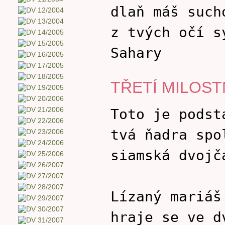
dlaň máš such
z tvých očí s
Sahary
TŘETÍ MILOST
Toto je podst
tvá ňadra spo
siamská dvojč
Lízaný mariáš
hraje se ve d