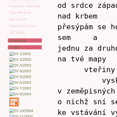
od srdce zápa
Františka Vrbenská
Zora Wildová
nad krbem
Jan Zeman
přesýpám se h
Stanislav Zeman
Jiří Žáček
sem a 
informace
jednu za druh
archiv
na tvé mapy
vteřiny
vysklá
v zeměpisných
o nichž sní s
ke vstávání v