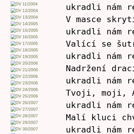
ukradli nám r
V masce skryt
ukradli nám r
Valící se šut
ukradli nám r
Nadržení drac
ukradli nám r
Tvoji, moji, 
ukradli nám r
Malí kluci ch
ukradli nám r