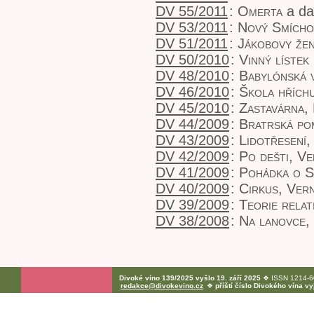
DV 55/2011
:
Omerta
a da
DV 53/2011
:
Nový Smícho
DV 51/2011
:
Jákobovy že
DV 50/2010
:
Vinný lístek
DV 48/2010
:
Babylónská 
DV 46/2010
:
Škola hřích
DV 45/2010
:
Zastavárna,
DV 44/2009
:
Bratrská p
DV 43/2009
:
Lidotřesení,
DV 42/2009
:
Po dešti, V
DV 41/2009
:
Pohádka o S
DV 40/2009
:
Cirkus, Vern
DV 39/2009
:
Teorie relat
DV 38/2008
:
Na lanovce, 
Divoké víno 139/2025 vyšlo 19. září 2025
❖ ISSN 1214-60
redakce@divokevino.cz
❖
příští číslo Divokého vína v