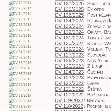
DV 137/2025
:
Sonet důch
DV 136/2025
:
Ex offo
DV 135/2025
:
Post péefk
DV 134/2024
:
Rodina
a da
DV 133/2024
:
Zpráva z rá
DV 132/2024
:
Opiáty, Bab
DV 131/2024
:
Tom a Jerr
DV 130/2024
:
Kardio, Wa
DV 129/2024
:
Voljum, Tv
DV 127/2023
:
Slovuláci
DV 126/2023
:
New York
DV 125/2023
:
Z Líšně
DV 124/2023
:
Čechám
DV 123/2023
:
Babylonská
DV 122/2022
:
Láhev
DV 121/2022
:
Štětka
DV 120/2022
:
Boží muka
DV 119/2022
:
Babybox
DV 118/2022
:
Podkoní
a d