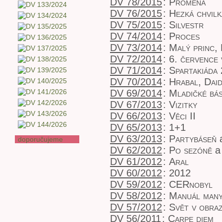
DV 78/2015
:
Proměna
DV 76/2015
:
Hezká chvilk
DV 75/2015
:
Silvestr
DV 74/2014
:
Proces
DV 73/2014
:
Malý princ,
DV 72/2014
:
6. července
DV 71/2014
:
Spartakiáda
DV 70/2014
:
Hrabal, Dai
DV 69/2014
:
Mladičké bás
DV 67/2013
:
Vizitky
DV 66/2013
:
Věci II
DV 65/2013
:
1+1
DV 63/2013
:
Partybáseň
a
doporučujeme
DV 62/2012
:
Po sezóně
a 
DV 61/2012
:
Aral
DV 60/2012
:
2012
DV 59/2012
:
CERnobyl
DV 58/2012
:
Manuál many
DV 57/2012
:
Svět v obra
DV 56/2011
:
Carpe diem