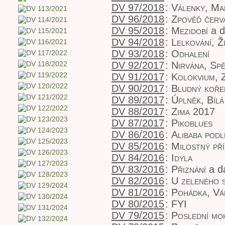
DV 97/2018
:
Válenky, Ma
DV 96/2018
:
Zpověď červ
DV 95/2018
:
Mezidobí
a d
DV 94/2018
:
Lelkování, Ž
DV 93/2018
:
Odhalení
DV 92/2017
:
Nirvána, Sp
DV 91/2017
:
Kolokvium, 
DV 90/2017
:
Bludný koře
DV 89/2017
:
Úplněk, Bílá
DV 88/2017
:
Zima 2017
DV 87/2017
:
Pikoblues
DV 86/2016
:
Alibaba pod
DV 85/2016
:
Milostný př
DV 84/2016
:
Idyla
DV 83/2016
:
Přiznání
a da
DV 82/2016
:
U zeleného 
DV 81/2016
:
Pohádka, Vá
DV 80/2015
:
FYI
DV 79/2015
:
Poslední mo