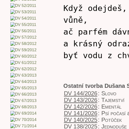
Když odejdeš,
vůně,
ač parfém dáv
a krásný odra
byť vodu z ch
Ostatní tvorba Dušana 
DV 144/2026
:
Slovo
DV 143/2026
:
Tajemství
DV 142/2026
:
Ementál
DV 141/2026
:
Psí počasí
a
DV 140/2025
:
Potůček
DV 138/2025
:
Jednoduše