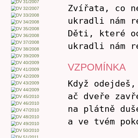
Zvířata, co n
ukradli nám r
Děti, které o
ukradli nám r
VZPOMÍNKA
Když odejdeš,
ač dveře zavř
na plátně duš
a ve tvém pok