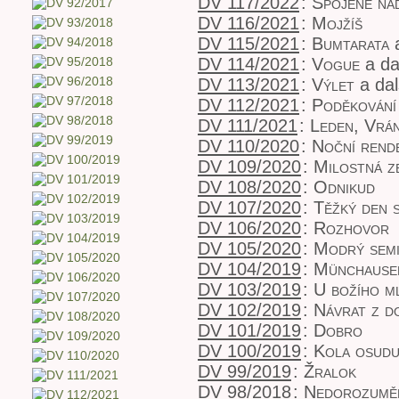
DV 117/2022
:
Spojené ná
DV 116/2021
:
Mojžíš
DV 115/2021
:
Bumtarata
a
DV 114/2021
:
Vogue
a da
DV 113/2021
:
Výlet
a dal
DV 112/2021
:
Poděkování
DV 111/2021
:
Leden, Vrá
DV 110/2020
:
Noční rend
DV 109/2020
:
Milostná z
DV 108/2020
:
Odnikud
DV 107/2020
:
Těžký den 
DV 106/2020
:
Rozhovor
DV 105/2020
:
Modrý sem
DV 104/2019
:
Münchause
DV 103/2019
:
U božího m
DV 102/2019
:
Návrat z d
DV 101/2019
:
Dobro
DV 100/2019
:
Kola osud
DV 99/2019
:
Žralok
DV 98/2018
:
Nedorozumě