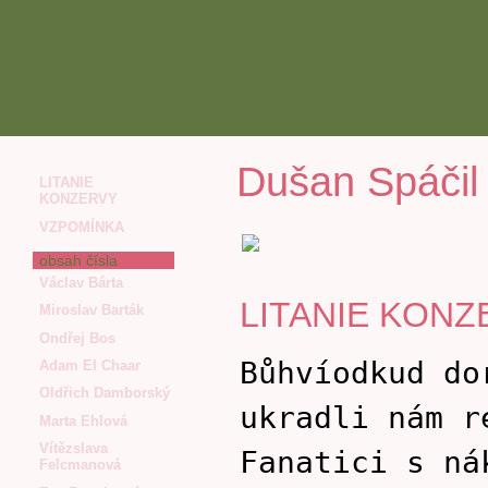
Dušan Spáčil
LITANIE
KONZERVY
VZPOMÍNKA
obsah čísla
Václav Bárta
LITANIE KONZ
Miroslav Barták
Ondřej Bos
Bůhvíodkud do
Adam El Chaar
Oldřich Damborský
ukradli nám r
Marta Ehlová
Vítězslava
Fanatici s ná
Felcmanová