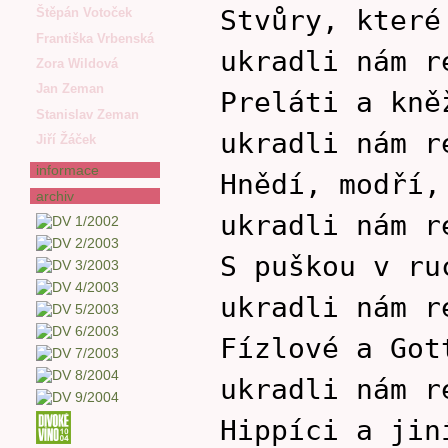
Stvůry, které
Štěpán Votoček
Františka Vrbenská
ukradli nám r
Zora Wildová
Jan Zeman
Preláti a kně
Stanislav Zeman
ukradli nám r
Jiří Žáček
informace
Hnědí, modří,
archiv
ukradli nám r
S puškou v ru
ukradli nám r
Fízlové a Got
ukradli nám r
Hippíci a jin