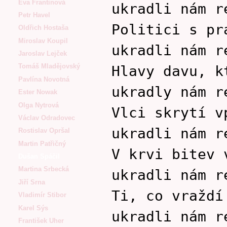
Eva Frantinová
ukradli nám r
Petr Havel
Politici s pr
Oldřich Hostaša
Miroslav Koupil
ukradli nám r
Jaroslav Lejček
Tomáš Mladějovský
Hlavy davu, k
Pavlína Novotná
ukradly nám r
Ester Nowak
Olga Nytrová
Vlci skrytí v
Václav Odradovec
ukradli nám r
Rostislav Opršal
Martin Patřičný
V krvi bitev 
Dušan Spáčil
Martina Srbecká
ukradli nám r
Jiří Srna
Ti, co vraždí
Vladimír Stibor
Karel Sýs
ukradli nám r
František Uher