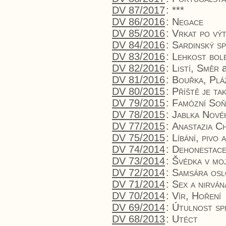
DV 87/2017
:
***
DV 86/2016
:
Negace
DV 85/2016
:
Vrkat po vý
DV 84/2016
:
Sardinský sp
DV 83/2016
:
Lehkost bole
DV 82/2016
:
Listí, Směr
a
DV 81/2016
:
Bouřka, Plá
DV 80/2015
:
Příště je ta
DV 79/2015
:
Famózní So
DV 78/2015
:
Jablka Nové
DV 77/2015
:
Anastazia Ch
DV 75/2015
:
Líbání, pivo 
DV 74/2014
:
Dehonestac
DV 73/2014
:
Švédka v moj
DV 72/2014
:
Samsára osl
DV 71/2014
:
Sex a nirván
DV 70/2014
:
Vír, Hoření
DV 69/2014
:
Útulnost sp
DV 68/2013
:
Utéct