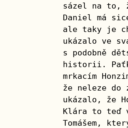
sázel na to, 
Daniel má sic
ale taky je c
ukázalo ve sv
s podobně dět
historii. Pať
mrkacím Honzi
že neleze do 
ukázalo, že H
Klára to teď 
Tomášem, kter