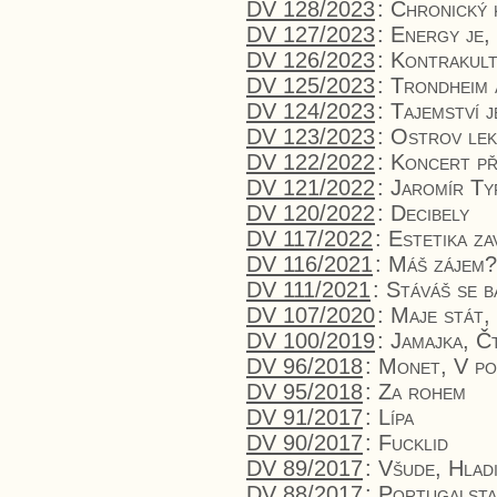
DV 128/2023
:
Chronický 
DV 127/2023
:
Energy je,
DV 126/2023
:
Kontrakult
DV 125/2023
:
Trondheim 
DV 124/2023
:
Tajemství j
DV 123/2023
:
Ostrov lek
DV 122/2022
:
Koncert př
DV 121/2022
:
Jaromír Ty
DV 120/2022
:
Decibely
DV 117/2022
:
Estetika z
DV 116/2021
:
Máš zájem?
DV 111/2021
:
Stáváš se b
DV 107/2020
:
Maje stát,
DV 100/2019
:
Jamajka, Č
DV 96/2018
:
Monet, V po
DV 95/2018
:
Za rohem
DV 91/2017
:
Lípa
DV 90/2017
:
Fucklid
DV 89/2017
:
Všude, Hlad
DV 88/2017
:
Portugalsta