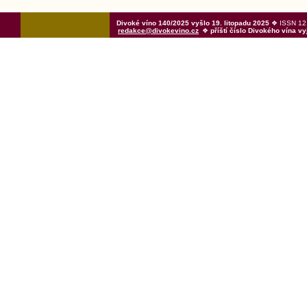
Divoké víno 140/2025 vyšlo 19. litopadu 2025
❖ ISSN 121
redakce@divokevino.cz
❖
příští číslo Divokého vína v