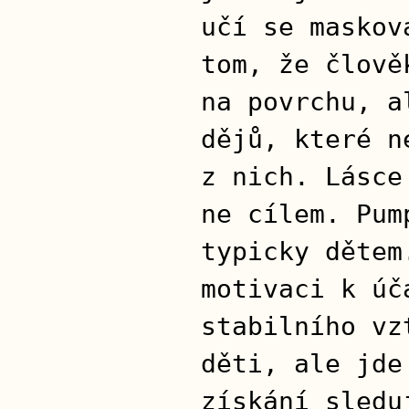
učí se maskov
tom, že člově
na povrchu, a
dějů, které n
z nich. Lásce
ne cílem. Pum
typicky dětem
motivaci k úč
stabilního vz
děti, ale jde
získání sledu