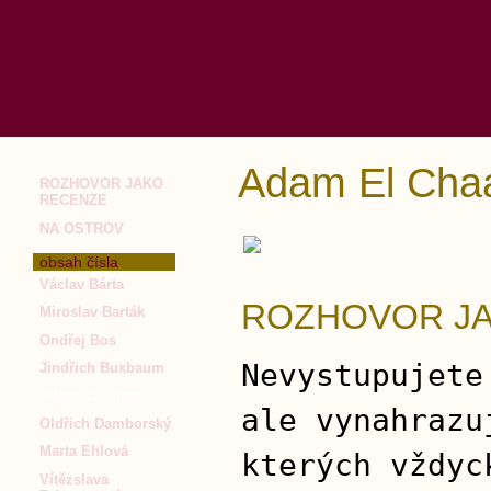
Adam El Cha
ROZHOVOR JAKO
RECENZE
NA OSTROV
obsah čísla
Václav Bárta
ROZHOVOR J
Miroslav Barták
Ondřej Bos
Nevystupujete
Jindřich Buxbaum
Adam El Chaar
ale vynahrazu
Oldřich Damborský
Marta Ehlová
kterých vždyc
Vítězslava