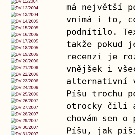
má největší p
vnímá i to, c
podnítilo. Te
takže pokud j
recenzí je ro
vnějšek i vše
alternativní 
Píšu trochu p
otrocky čili 
chovám sen o 
Píšu, jak píš