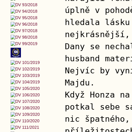
úplně v pohod
hledala lásku
nejkrásnější,
Dany se necha
husband mater
Nejvíc by vyn
Majdu.
Když Honza na
potkal sebe s
nic špatného,
příležitostec