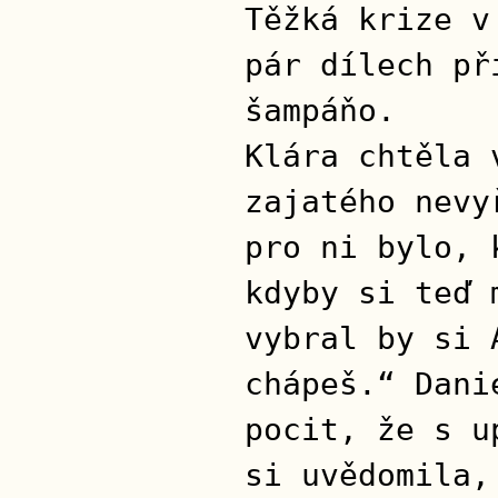
Těžká krize v
pár dílech př
šampáňo.
Klára chtěla 
zajatého nevy
pro ni bylo, 
kdyby si teď 
vybral by si 
chápeš.“ Dani
pocit, že s u
si uvědomila,