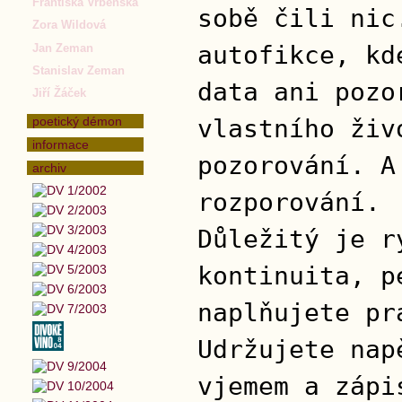
Františka Vrbenská
sobě čili nic
Zora Wildová
autofikce, kd
Jan Zeman
Stanislav Zeman
data ani pozo
Jiří Žáček
poetický démon
vlastního živ
informace
pozorování. A
archiv
rozporování.
Důležitý je r
kontinuita, p
naplňujete pr
Udržujete nap
vjemem a zápi