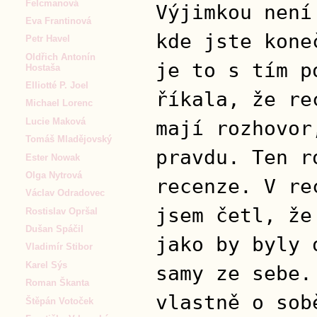
Felcmanová
Výjimkou není
Eva Frantinová
kde jste kone
Petr Havel
Oldřich Antonín
je to s tím p
Hostaša
Elliotté P. Joel
říkala, že re
Michael Lorenc
Lucie Maková
mají rozhovor
Tomáš Mladějovský
pravdu. Ten r
Ester Nowak
Olga Nytrová
recenze. V re
Václav Odradovec
jsem četl, že
Rostislav Opršal
Dušan Spáčil
jako by byly 
Vladimír Stibor
Karel Sýs
samy ze sebe.
Roman Škanta
vlastně o sob
Štěpán Votoček