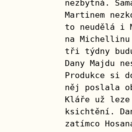
nezbytná. Sam
Martinem nezk
to neudělá i 
na Michellinu
tři týdny bud
Dany Majdu ne
Produkce si d
něj poslala o
Kláře už leze
ksichtění. Da
zatímco Hosan