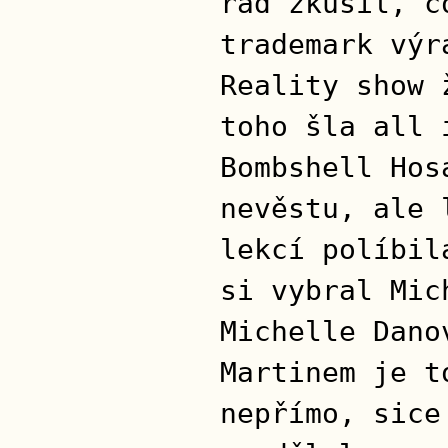
rád zkusil, c
trademark výr
Reality show 
toho šla all 
Bombshell Hos
nevěstu, ale 
lekcí políbil
si vybral Mic
Michelle Dano
Martinem je t
nepřímo, sice