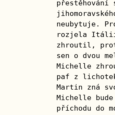
přestěhování 
jihomoravskéh
neubytuje. Pr
rozjela Itáli
zhroutil, pro
sen o dvou me
Michelle zhro
paf z lichote
Martin zná sv
Michelle bude
příchodu do m