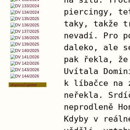
piercingy, te
taky, takže t
nevadí. Pro p
daleko, ale s
pak řekla, že
Uvítala Domin
k líbačce na 
doporučujeme
neřekla. Srdí
neprodleně Ho
Kdyby v reáln