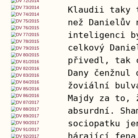
Klaudii taky 
než Danielův 
inteligenci b
celkový Danie
přivedl, tak 
Dany čenžnul 
žoviální bulv
Majdy za to, 
absurdní. Sha
sociopatku je
hárající fena