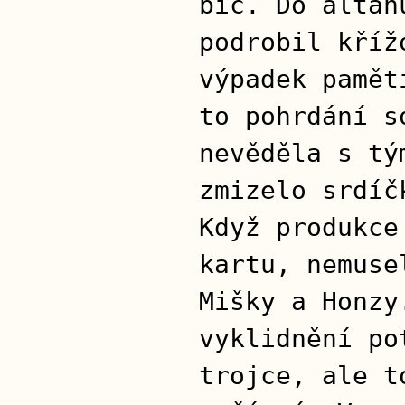
bič. Do altán
podrobil kříž
výpadek pamět
to pohrdání s
nevěděla s tý
zmizelo srdíč
Když produkce
kartu, nemuse
Mišky a Honzy
vyklidnění po
trojce, ale t