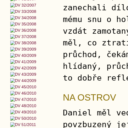
zanechali díl
mému snu o ho
vzdát zamotan
měl, co ztrat
průchod, čeká
hlídaný, průc
to dobře refl
NA OSTROV
Daniel měl ve
povzbuzený je