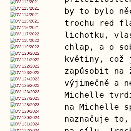
by to bylo ně
trochu red fl
lichotku, vla
chlap, a o so
květiny, což 
zapůsobit na 
výjimečně a n
Michelle tvrd
na Michelle s
naznačuje to,
na sílu. Troc