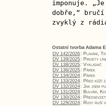
imponuje. „Je
dobře,“ bručí
zvyklý z rádi
Ostatní tvorba Adama E
DV 142/2026
:
Plavání, T
DV 139/2025
:
Piruety lín
DV 138/2025
:
Vykladač
DV 136/2025
:
Párek
DV 134/2024
:
Párek
DV 133/2024
:
Před kůží z
DV 132/2024
:
Jak jsem pu
DV 131/2024
:
Bulvár, Ko
DV 130/2024
:
Předsevzet
DV 129/2024
:
Rusy ruší v