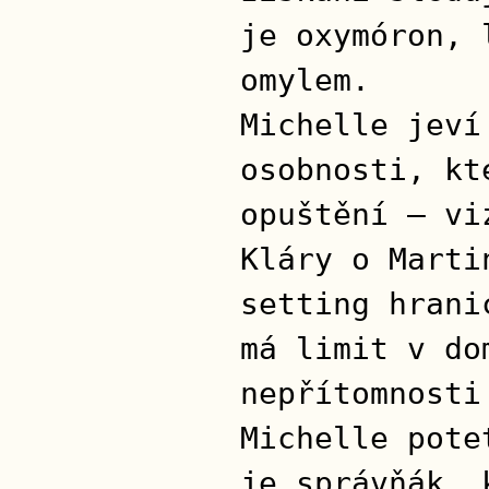
je oxymóron, 
omylem.
Michelle jeví
osobnosti, kt
opuštění – vi
Kláry o Marti
setting hrani
má limit v do
nepřítomnosti
Michelle pote
je správňák, 