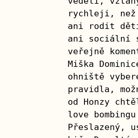
věděli, vztah
rychleji, než
ani rodit dět
ani sociální 
veřejně komen
Miška Dominic
ohniště vyber
pravidla, mož
od Honzy chtě
love bombingu
Přeslazený, u