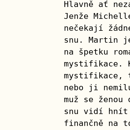
Hlavně ať nez
Jenže Michell
nečekají žádn
snu. Martin j
na špetku rom
mystifikace. 
mystifikace, 
nebo ji nemil
muž se ženou 
snu vidí hnít
finančně na t