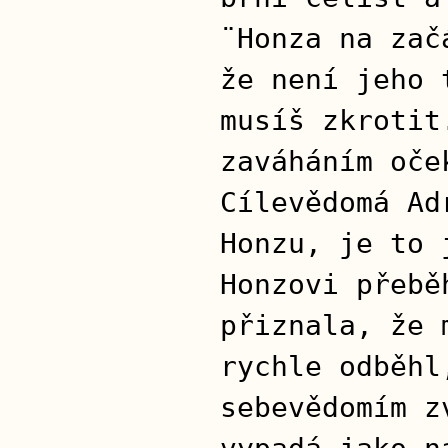
¨Honza na zač
že není jeho 
musíš zkrotit
zaváháním oče
Cílevědomá Ad
Honzu, je to 
Honzovi přebě
přiznala, že 
rychle odběhl
sebevědomím z