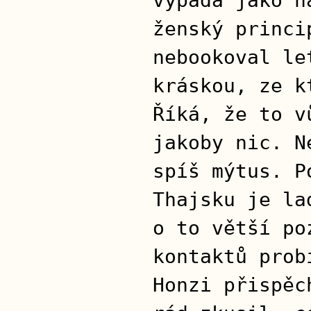
vypadá jako n
ženský princi
nebookoval le
kráskou, ze k
Říká, že to v
jakoby nic. N
spíš mýtus. P
Thajsku je la
o to větší po
kontaktů prob
Honzi přispěc