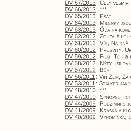
DV 67/2013
:
Celý vesmír
DV 66/2013
:
***
DV 65/2013
:
Psát
DV 64/2013
:
Milenky jso
DV 63/2013
:
Óda na kone
DV 62/2012
:
Zoufalé lou
DV 61/2012
:
Vír, Na dně
DV 60/2012
:
Prosvity, U
DV 59/2012
:
Film, Tok
a 
DV 58/2012
:
Nýty usilov
DV 57/2012
:
Bůh
DV 56/2011
:
Vin Zlín, Za 
DV 53/2011
:
Stalker jako
DV 48/2010
:
***
DV 47/2010
:
Synopse tic
DV 44/2009
:
Podzimní skic
DV 41/2009
:
Kráska a kl
DV 40/2009
:
Vzpomínka, 