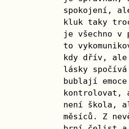
spokojení, al
kluk taky tro
je všechno v 
to vykomuniko
kdy dřív, ale
lásky spočívá
bublají emoce
kontrolovat, 
není škola, a
měsíců. Z nev
brní čelist a