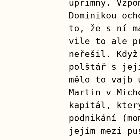
upřímný. Vzpo
Dominikou och
to, že s ní m
vile to ale p
neřešil. Když
polštář s jej
mělo to vajb 
Martin v Mich
kapitál, kter
podnikání (mo
jejím mezi pu