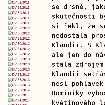
se drsně, jak
skutečnosti b
si řekl, že s
nedostala pro
Klaudií. S Kl
ale jen do ná
stala zdrojem
Klaudii setřá
nesl pohlavek
Dominiky vybo
květinového l