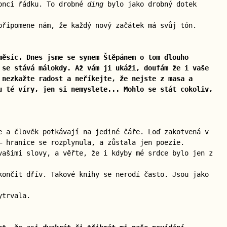
konci řádku. To drobné
ding
bylo jako drobný dotek
řipomene nám, že každý nový začátek má svůj tón.
měsíc. Dnes jsme se synem Štěpánem o tom dlouho
 se stává málokdy. Až vám ji ukáži, doufám že i vaše
 nezkažte radost a neříkejte, že nejste z masa a
u té víry, jen si nemyslete... Mohlo se stát cokoliv,
e a člověk potkávají na jediné čáře. Loď zakotvená v
— hranice se rozplynula, a zůstala jen poezie.
ašimi slovy, a věřte, že i kdyby mé srdce bylo jen z
končit dřív. Takové knihy se nerodí často. Jsou jako
ytrvala.