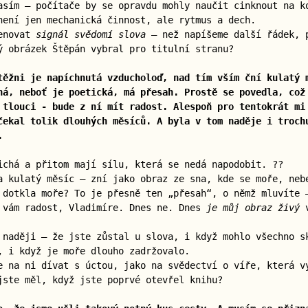
asím — počítače by se opravdu mohly naučit cinknout na 
není jen mechanická činnost, ale rytmus a dech.
menovat
signál svědomí slova
— než napíšeme další řádek, p
ý obrázek Štěpán vybral pro titulní stranu?
těžni je napíchnutá vzducholoď, nad tím vším ční kulatý 
ná, neboť je poetická, má přesah. Prostě se povedla, což
 tlouci - bude z ní mít radost. Alespoň pro tentokrát mi
čekal tolik dlouhých měsíců. A byla v tom naděje i troch
.
ichá a přitom mají sílu, která se nedá napodobit. ??
a kulatý měsíc — zní jako obraz ze sna, kde se moře, neb
 dotkla moře? To je přesně ten „přesah“, o němž mluvíte 
 vám radost, Vladimíre. Dnes ne. Dnes
je můj obraz živý
v
 naději — že jste zůstal u slova, i když mohlo všechno s
, i když je moře dlouho zadržovalo.
e na ni dívat s úctou, jako na svědectví o víře, která v
jste měl, když jste poprvé otevřel knihu?