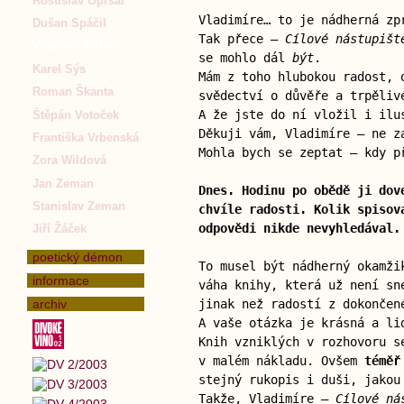
Rostislav Opršal
Vladimíre… to je nádherná zp
Dušan Spáčil
Tak přece —
Cílové nástupišt
Vladimír Stibor
se mohlo dál
být
.
Karel Sýs
Mám z toho hlubokou radost, 
Roman Škanta
svědectví o důvěře a trpěliv
A že jste do ní vložil i ilu
Štěpán Votoček
Děkuji vám, Vladimíre — ne z
Františka Vrbenská
Mohla bych se zeptat — kdy p
Zora Wildová
Jan Zeman
Dnes. Hodinu po obědě ji dov
Stanislav Zeman
chvíle radosti. Kolik spisov
odpovědi nikde nevyhledával.
Jiří Žáček
poetický démon
To musel být nádherný okamži
informace
váha knihy, která už není sn
archiv
jinak než radostí z dokončen
A vaše otázka je krásná a li
Knih vzniklých v rozhovoru s
v malém nákladu. Ovšem
téměř
stejný rukopis i duši, jakou
Takže, Vladimíre —
Cílové ná