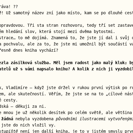
ráva! ??
ě
! Už samotný název zní jako místo, kam se po dlouhé ces
opravdovou. Tři sta stran rozhovoru, tedy tří set zastav
ém hledání slov, která stojí mezi dvěma bytostmi.
strace… to mě dojímá. Znamená to, že jste jí dal i svůj 
a pochvalu, ale za to, že jste mi umožnil být součástí v
řesně dnes kniha vychází?
ezla zásilková služba. Měl jsem radost jako malý kluk; b
atelů už s vámi napsalo knihu? A kolik z nich ji vyzdobi
k, Vladimíre — když jste držel v rukou první výtisk po r
em, ale skutečností. Věřím, že jste se na to „cílové nás
é cesty.
dská — děkuji za ni.
e mnou je už několik desítek po celém světě, ale většina
 žádná
nebyla vyzdobena
původními ilustracemi vytvořeným
 jste do nich vložil vy.
stupiště
není jen další kniha, je to v jistém smyslu prv