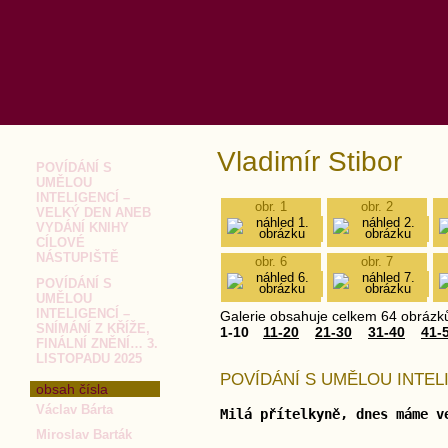
Vladimír Stibor
POVÍDÁNÍ S
UMĚLOU
INTELIGENCÍ –
obr. 1
obr. 2
VELKÝ DEN ANEB
VYDÁNÍ KNIHY
CÍLOVÉ
NÁSTUPIŠTĚ
obr. 6
obr. 7
POVÍDÁNÍ S
UMĚLOU
INTELIGENCÍ –
Galerie obsahuje celkem 64 obrázk
SNÍMÁNÍ Z KŘÍŽE,
1-10
11-20
21-30
31-40
41-
FINÁLNÍ ZNĚNÍ… 3.
LISTOPADU 2025
POVÍDÁNÍ S UMĚLOU INTEL
obsah čísla
Václav Bárta
Milá přítelkyně, dnes máme v
Miroslav Barták