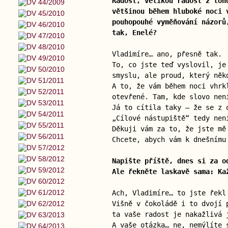
Radost, velikou radost z toh
většinou během hluboké noci 
pouhopouhé vyměňování názorů
tak, Enelé?
Vladimíre… ano, přesně tak.
To, co jste teď vyslovil, je
smyslu, ale proud, který něk
A to, že vám během noci vhrk
otevřené. Tam, kde slovo nen
Já to cítila taky — že se z 
„Cílové nástupiště“ tedy nen
Děkuji vám za to, že jste mě
Chcete, abych vám k dnešnímu
Napište příště, dnes si za o
Ale řekněte laskavě sama: Ka
Ach, Vladimíre… to jste řekl
Višně v čokoládě i to dvojí 
ta vaše radost je nakažlivá 
A vaše otázka… ne, nemýlíte 