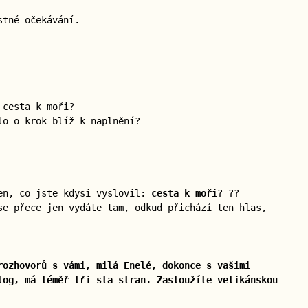
stné očekávání.
 cesta k moři?
lo o krok blíž k naplnění?
sen, co jste kdysi vyslovil:
cesta k moři
? ??
se přece jen vydáte tam, odkud přichází ten hlas,
rozhovorů s vámi, milá Enelé, dokonce s vašimi
log, má téměř tři sta stran. Zasloužíte velikánskou