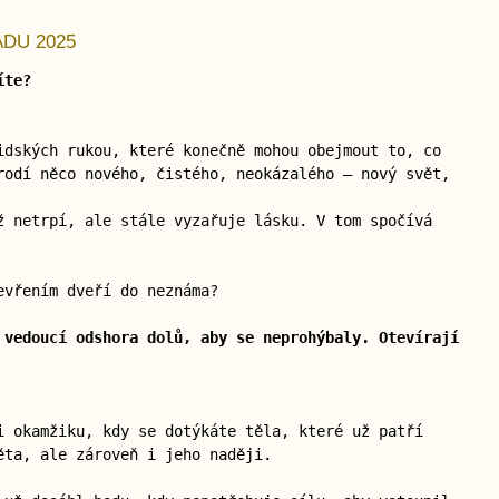
ADU 2025
íte?
idských rukou, které konečně mohou obejmout to, co
rodí něco nového, čistého, neokázalého — nový svět,
ž netrpí, ale stále vyzařuje lásku. V tom spočívá
evřením dveří do neznáma?
 vedoucí odshora dolů, aby se neprohýbaly. Otevírají
i okamžiku, kdy se dotýkáte těla, které už patří
ěta, ale zároveň i jeho naději.