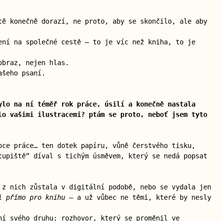
tě konečně dorazí, ne proto, aby se skončilo, ale aby
ení na společné cestě — to je víc než kniha, to je
obraz, nejen hlas.
ašeho psaní.
ylo na ní téměř rok práce, úsilí a konečně nastala
lo vašimi ilustracemi? ptám se proto, neboť jsem tyto
oce práce… ten dotek papíru, vůně čerstvého tisku,
tupiště“ díval s tichým úsměvem, který se nedá popsat
 z nich zůstala v digitální podobě, nebo se vydala jen
i přímo pro knihu
— a už vůbec ne těmi, které by nesly
ní svého druhu: rozhovor, který se proměnil ve