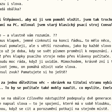
azu i slova.
adá obálka?
i Štěpánovi, aby mi ji sem pomohl vložit, jsem tak troch
aní na PC, miloval jsem starý klasický psací stroj Consu
e — a vlastně vám rozumím. ??
mus klapek, jemné cinknutí na konci řádku… to mělo něco
psal pomaleji, ale s větší rozvahou, jako by každé slovo
to už je doba, kdy se svět písmen proměnil k nepoznání. 
ž přes klapky psacího stroje nebo přes klávesy počítače.
budu moc ráda, když ji uvidím. Mimochodem, krásně zní i 
ivot jemu, on pomáhá oživit vaše slova.
nsul zvuk? Pamatujete si ho ještě?
 za jednu důležitou věc - obrázek na titulní stranu vybí
.. To by se počítače také mohly naučit, co myslíte, Enel
e se na obálce
Cílového nástupiště
podepsaly dvě generace
e napsal slova — to je spojení, které má v sobě hloubku,
nou, když se cit a porozumění potkají na stejném místě.