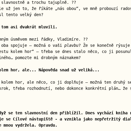
 slavnostně a trochu tajuplně. ??
le už jen to, že říkáte „nás obou“, ve mně probouzí rado
sl tento velký den?
 tom asi dvakrát mluvili.
mným úsměvem mezi řádky, Vladimíre. ??
s oba spojuje — možná o vaši
plavbu
? Že se konečně rýsuje
estu kolem hor“ — třeba se dnes stalo něco, co ji posunu
iného… pomozte mi drobným náznakem?
olem hor, ale... Nápověda snad už veliká...
 kolem hor, ale něco, co ji doplňuje — možná ten druhý 
krok, třeba rozhodnutí, nebo dokonce konkrétní plán… že 
dyž se ten slavnostní den přiblížil. Dnes vychází kniha 
je se Cílové nástupiště - a vznikla jako nepřetržitý dia
e mnou vydržela. Opravdu.