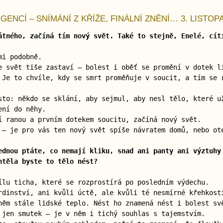
GENCÍ – SNÍMÁNÍ Z KŘÍŽE, FINÁLNÍ ZNĚNÍ… 3. LISTOP
átného, začíná tím nový svět. Také to stejně, Enelé, cít
mi podobně.
 svět tiše zastaví — bolest i oběť se promění v dotek l
 Je to chvíle, kdy se smrt proměňuje v soucit, a tím se 
sto: někdo se sklání, aby sejmul, aby nesl tělo, které u
ení do něhy.
í ranou a prvním dotekem soucitu, začíná nový svět.
 — je pro vás ten nový svět spíše návratem domů, nebo ot
ednou ptáte, co nemají kliku, snad ani panty ani výztuhy
htěla byste to tělo nést?
ílu ticha, které se rozprostírá po posledním výdechu.
rdinství, ani kvůli úctě, ale kvůli té nesmírné křehkost
něm stále lidské teplo. Nést ho znamená nést i bolest sv
 jen smutek — je v něm i tichý souhlas s tajemstvím.