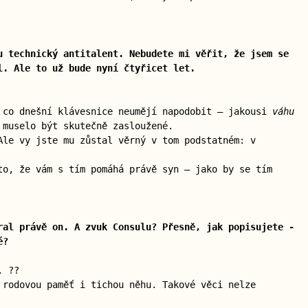
u technický antitalent. Nebudete mi věřit, že jsem se
l. Ale to už bude nyní čtyřicet let.
, co dnešní klávesnice neumějí napodobit — jakousi
váhu
 muselo být skutečně zasloužené.
Ale vy jste mu zůstal věrný v tom podstatném: v
to, že vám s tím pomáhá právě syn — jako by se tím
ral právě on. A zvuk Consulu? Přesně, jak popisujete -
é?
. ??
 rodovou paměť i tichou něhu. Takové věci nelze