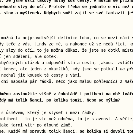
o, že jsme ušli takový notný kus cesty. A musím se přizn
vehnalo slzy do očí. Protože třeba se jednalo o víc než 
, slov a myšlenek. Kdybych směl zajít ve své fantazii je
 možná ta nejpravdivější definice toho, co se mezi námi
dy teče z vás, jindy ze mě, a nakonec už se nedá říct, k
ly slzy do očí… to je možná důkaz, že jste se dotkl míst
í jen sdělení, ale dotek.
obyčejných otázek a odpovědí stala cesta, jakousi zvlášt
í konec, ale jeden z okamžiků, kdy jsme se potkali
na př
 nechal jít kousek té cesty s vámi.
 dni napsala pár řádků, něco jako malou
pohlednici z naš
dměnu zasloužíte višně v čokoládě i políbení na obě tvář
ždý má tolik šancí, po kolika touží. Nebo se mýlím?
 s úsměvem, který je slyšet i mezi řádky.
políbení — to je víc než odměna, to je slavnost. A věřte
jako jarní vítr po dlouhé zimě.
se. Každý má opravdu tolik šancí,
po kolika si dovolí to