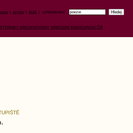
kuze
|
archiv
|
tiráž
| vyhledávání:
TUPIŠTĚ
ň.