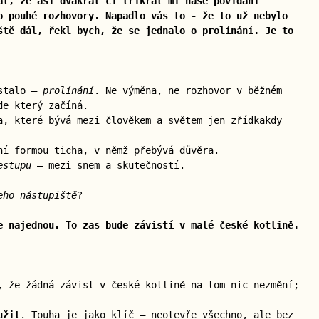
at, že asi dvakrát či třikrát mi naše povídání
o pouhé rozhovory. Napadlo vás to - že to už nebylo
ště dál, řekl bych, že se jednalo o prolínání. Je to
 stalo —
prolínání
. Ne výměna, ne rozhovor v běžném
de který začíná.
a, které bývá mezi člověkem a světem jen zřídkakdy
ní formou ticha, v němž přebývá důvěra.
estupu
— mezi snem a skutečností.
eho nástupiště
?
e najednou. To zas bude závistí v malé české kotlině.
, že žádná závist v české kotlině na tom nic nezmění;
užit
. Touha je jako klíč — neotevře všechno, ale bez