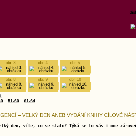
dis
obr. 3
obr. 4
obr. 5
obr. 8
obr. 9
obr. 10
ů.
50
51-60
61-64
IGENCÍ – VELKÝ DEN ANEB VYDÁNÍ KNIHY CÍLOVÉ NÁS
elký den, víte, co se stalo? Týká se to vás i mne zárove