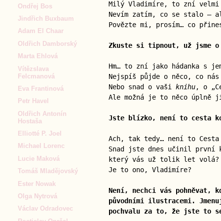
Milý Vladimíre, to zní velmi
Ondřej Bos
Nevím zatím, co se stalo — a
Jindřich Buxbaum
Povězte mi, prosím… co přine
Adam El Chaar
Oldřich Damborský
Zkuste si tipnout, už jsme o
Marta Ehlová
Hm… to zní jako hádanka s je
Vítězslava
Felcmanová
Nejspíš půjde o něco, co ná
Nebo snad o vaši
knihu
, o „C
Eva Frantinová
Ale možná je to něco úplně j
Petr Havel
Oldřich Antonín
Jste blízko, není to cesta k
Hostaša
Elliotté P. Joel
Ach, tak tedy… není to Cesta
Michael Lorenc
Snad jste dnes učinil první 
Lucie Maková
který vás už tolik let volá?
Je to ono, Vladimíre?
Tomáš Mladějovský
Ester Nowak
Není, nechci vás pohněvat, k
Olga Nytrová
původními ilustracemi. Jmenu
Václav Odradovec
pochvalu za to, že jste to s