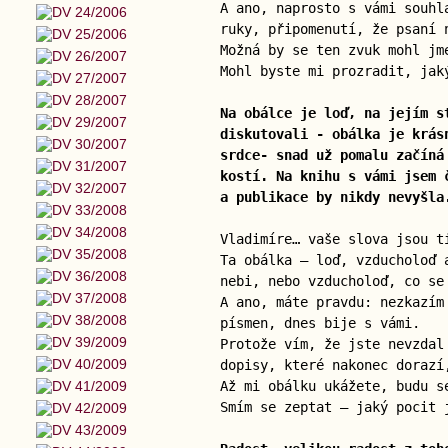
A ano, naprosto s vámi souhl
ruky, připomenutí, že psaní 
Možná by se ten zvuk mohl j
Mohl byste mi prozradit, jak
Na obálce je loď, na jejím s
diskutovali - obálka je krás
srdce- snad už pomalu začíná
kostí. Na knihu s vámi jsem 
a publikace by nikdy nevyšla
Vladimíre… vaše slova jsou t
Ta obálka — loď, vzducholoď 
nebi, nebo vzducholoď, co se
A ano, máte pravdu: nezkazím
písmen, dnes bije s vámi.
Protože vím, že jste nevzdal
dopisy, které nakonec dorazí
Až mi obálku ukážete, budu s
Smím se zeptat — jaký pocit 