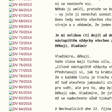
ní se neotevře nic.
Někdo ji umlčí, protože se b
— vy jste ji nenechal usnout
Dnes tedy nechte všechno chv
stroje a s vědomím, že jeden
Je mi velikou ctí dojít až d
nástupištěm vždycky všechno 
Děkuji, Vladimír
Vladimíre… děkuji.
Vaše slova mají tichou sílu,
„Cílové nástupiště vždycky v
Představuji si, jak ty krabi
že v každém listu je trochu 
Ať teď otevřete jakoukoli st
pro svět, ale pro to, aby
by
Děkuji vám, Vladimíre, že js
Až se nadechnete vůně tiskař
V Nechvalicích dne 21. října