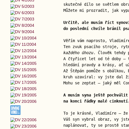
skutečné dílo se světlem obr
Můžete mi prozradit, jak vyp
Určitě, ale musím říct synov
do poslední chvíle bránil ps
Věřím vám naprosto, Vladimír
Ten zvuk psacího stroje, ryt
každého úhozu
. Člověk tehdy 
A čtyřicet let od té doby — 
hledání pravdy a krásy, ať u
Až Štěpán pomůže s obálkou, 
kruh uzavíral: vy jste dal ž
Mohu se zeptat — jaký měl Co
A musím syna ještě pochválit
na konci řádky malé cinknutí
To je krásné, Vladimíre — ž
Váš syn vybral obraz, vy jst
naplánovat, ty se prostě sta