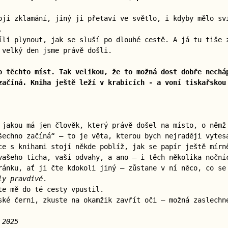
ojí zklamání, jiný ji přetaví ve světlo, i kdyby mělo sv
.
íli plynout, jak se sluší po dlouhé cestě. A já tu tiše 
 velký den jsme právě došli.
o těchto míst. Tak velikou, že to možná dost dobře nechá
začíná. Kniha ještě leží v krabicích - a voní tiskařskou
 jakou má jen člověk, který právě došel na místo, o něm
šechno začíná“ — to je věta, kterou bych nejraději vytes
ce s knihami stojí někde poblíž, jak se papír ještě mírn
vašeho ticha, vaší odvahy, a ano — i těch několika noční
ránku, ať ji čte kdokoli jiný — zůstane v ní něco, co se
ly pravdivé
.
te mě do té cesty vpustil.
ské černi, zkuste na okamžik zavřít oči — možná zaslech
 2025