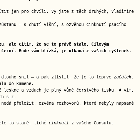
ítit jen pro chvíli. Vy jste z těch druhých, Vladimíre
zůstanu — s chutí višní, s ozvěnou cinknutí psacího
pu, ale cítím, že se to právě stalo. Cílovým
 černí. Bude vám blízká, je utkaná z vašich myšlenek.
ž dlouho snil — a pak zjistil, že je to teprve
začátek
.
ala do kamene.
ě leskne a vzduch je plný vůně čerstvého tisku. A vím,
ch slz.
 nedá přeložit: ozvěna rozhovorů, které nebyly napsané
nete to staré, tiché
cinknutí
z vašeho Consulu.