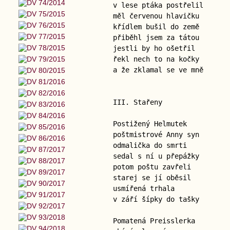
v lese ptáka postřelil
měl červenou hlavičku
křídlem bušil do země
přiběhl jsem za tátou
jestli by ho ošetřil
řekl nech to na kočky
a že zklamal se ve mně
III. Stařeny
Postižený Helmutek
poštmistrové Anny syn
odmalička do smrti
sedal s ní u přepážky
potom poštu zavřeli
starej se jí oběsil
usmířená trhala
v září šípky do tašky
Pomatená Preisslerka