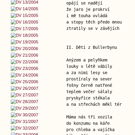
opájí se nadějí
že jaro je prokrví
i mě touha ovládá
a stopy těch přede mnou
ztratily se v závějích
II. Děti z Bullerbynu
Anýzem a pelyňkem
louky v létě vábily
a za nimi lesy se
prostíraly na sever
fošny černě natřené
teplem večer sálaly
pryskyřice stékala
a na střechách měkl tér
Máma nás tři vozila
do konzumu na káře
pro chleba a vajíčka