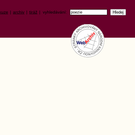
kuze
|
archiv
|
tiráž
| vyhledávání: