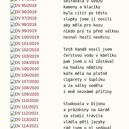
sbírávala v úvozu
kameny a klacíky
byla cítit po těstu
slupky jsme jí nosili
aby měla pro kozu
nikdo prý tu před válkou
neznal hezčí nevěstu
Tetě Vandě nosil jsem
čerstvou vodu v kbelíku
pak jsem u ní zůstával
na hodinu němčiny
kafe měla na plotně
cigarety v šuplíku
a za války seděla
z mně neznámé příčiny
Studovala v Dijonu
a prázdniny na Gardě
za studií trávila
vládla pěti jazyky
rád jsem u ní sedával