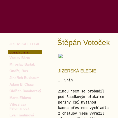
Štěpán Votoček
JIZERSKÁ ELEGIE
obsah čísla
Václav Bárta
Miroslav Barták
JIZERSKÁ ELEGIE
Ondřej Bos
Jindřich Buxbaum
I. Sníh
Adam El Chaar
Zimou jsem se probudil
Oldřich Damborský
pod Saudkovým plakátem
Marta Ehlová
peřiny čpí myšinou
Vítězslava
kamna přes noc vychladla
Felcmanová
z chalupy jsem vyrazil
Eva Frantinová