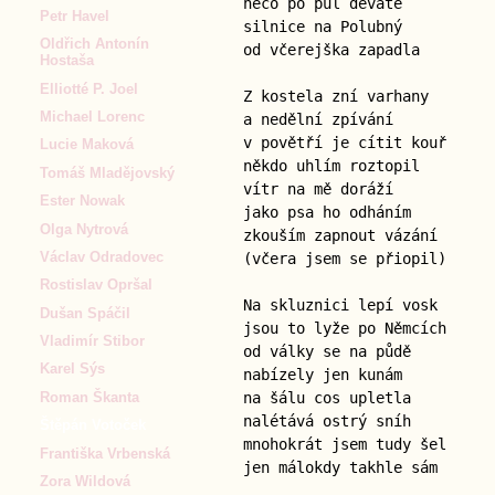
něco po půl deváté
Petr Havel
silnice na Polubný
Oldřich Antonín
od včerejška zapadla
Hostaša
Elliotté P. Joel
Z kostela zní varhany
Michael Lorenc
a nedělní zpívání
v povětří je cítit kouř
Lucie Maková
někdo uhlím roztopil
Tomáš Mladějovský
vítr na mě doráží
Ester Nowak
jako psa ho odháním
Olga Nytrová
zkouším zapnout vázání
Václav Odradovec
(včera jsem se přiopil)
Rostislav Opršal
Na skluznici lepí vosk
Dušan Spáčil
jsou to lyže po Němcích
Vladimír Stibor
od války se na půdě
Karel Sýs
nabízely jen kunám
Roman Škanta
na šálu cos upletla
nalétává ostrý sníh
Štěpán Votoček
mnohokrát jsem tudy šel
Františka Vrbenská
jen málokdy takhle sám
Zora Wildová