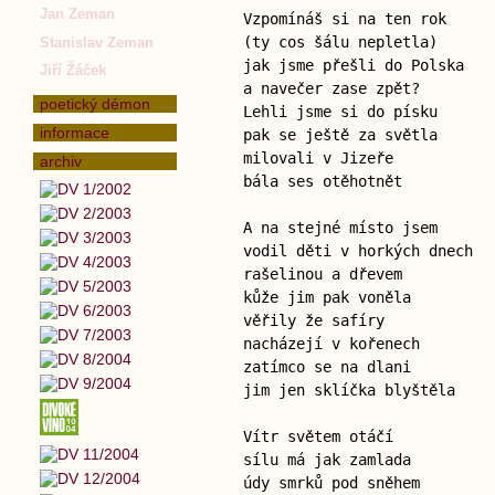
Jan Zeman
Vzpomínáš si na ten rok
(ty cos šálu nepletla)
Stanislav Zeman
jak jsme přešli do Polska
Jiří Žáček
a navečer zase zpět?
poetický démon
Lehli jsme si do písku
informace
pak se ještě za světla
milovali v Jizeře
archiv
bála ses otěhotnět
A na stejné místo jsem
vodil děti v horkých dnech
rašelinou a dřevem
kůže jim pak voněla
věřily že safíry
nacházejí v kořenech
zatímco se na dlani
jim jen sklíčka blyštěla
Vítr světem otáčí
sílu má jak zamlada
údy smrků pod sněhem