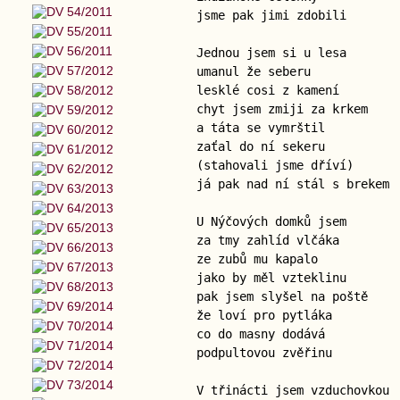
jsme pak jimi zdobili
Jednou jsem si u lesa
umanul že seberu
lesklé cosi z kamení
chyt jsem zmiji za krkem
a táta se vymrštil
zaťal do ní sekeru
(stahovali jsme dříví)
já pak nad ní stál s brekem
U Nýčových domků jsem
za tmy zahlíd vlčáka
ze zubů mu kapalo
jako by měl vzteklinu
pak jsem slyšel na poště
že loví pro pytláka
co do masny dodává
podpultovou zvěřinu
V třinácti jsem vzduchovkou