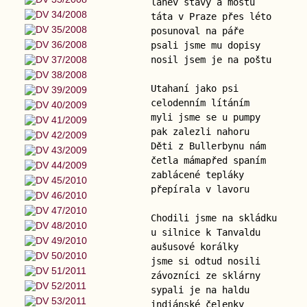
láhev šťávy a moštu
táta v Praze přes léto
posunoval na páře
psali jsme mu dopisy
nosil jsem je na poštu
Utahaní jako psi
celodenním lítáním
myli jsme se u pumpy
pak zalezli nahoru
Děti z Bullerbynu nám
četla mámapřed spaním
zablácené tepláky
přepírala v lavoru
Chodili jsme na skládku
u silnice k Tanvaldu
aušusové korálky
jsme si odtud nosili
závozníci ze sklárny
sypali je na haldu
indiánské čelenky