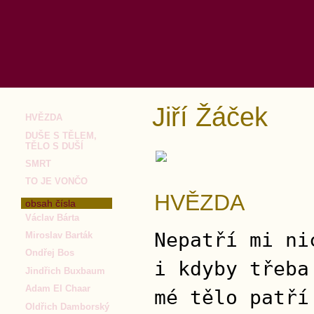
Jiří Žáček
HVĚZDA
DUŠE S TĚLEM,
TĚLO S DUŠÍ
SMRT
TO JE VONČO
HVĚZDA
obsah čísla
Václav Bárta
Nepatří mi ni
Miroslav Barták
Ondřej Bos
i kdyby třeba
Jindřich Buxbaum
Adam El Chaar
mé tělo patří
Oldřich Damborský