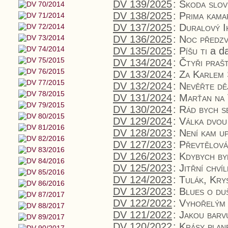
DV 139/2025
:
Škoda slov
DV 138/2025
:
Prima kama
DV 137/2025
:
Duralový I
DV 136/2025
:
Noc předzv
DV 135/2025
:
Píšu ti
a da
DV 134/2024
:
Čtyři praš
DV 133/2024
:
Za Karlem
DV 132/2024
:
Nevěřte dě
DV 131/2024
:
Marťan na 
DV 130/2024
:
Rád bych s
DV 129/2024
:
Válka dvou 
DV 128/2023
:
Není kam u
DV 127/2023
:
Převtělová
DV 126/2023
:
Kdybych by
DV 125/2023
:
Jitřní chvíl
DV 124/2023
:
Tulák, Kry
DV 123/2023
:
Blues o du
DV 122/2022
:
Vyhořelým
DV 121/2022
:
Jakou barv
DV 120/2022
:
Krásy plan