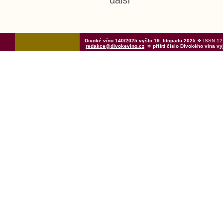
další
Divoké víno 140/2025 vyšlo 19. litopadu 2025
❖ ISSN 121
redakce@divokevino.cz
❖
příští číslo Divokého vína v