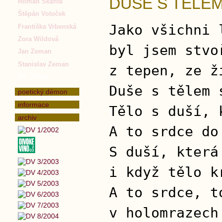
DUŠE S TĚLEM
Roman Škanta
Štěpán Votoček
Jako všichni 
Františka Vrbenská
Zora Wildová
byl jsem stvo
Jan Zeman
Stanislav Zeman
z tepen, ze ž
Jiří Žáček
Duše s tělem 
poetický démon
informace
Tělo s duší, 
archiv
A to srdce do
S duší, která
i když tělo k
A to srdce, t
v holomrazech