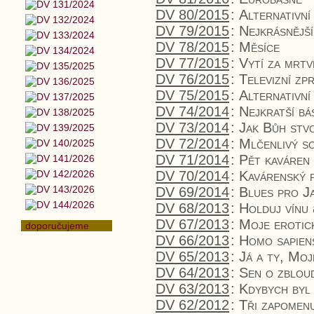
DV 80/2015
:
Alternativní
DV 79/2015
:
Nejkrásnější
DV 78/2015
:
Měsíce
DV 77/2015
:
Vytí za mrtv
DV 76/2015
:
Televizní zp
DV 75/2015
:
Alternativní
DV 74/2014
:
Nejkratší bá
DV 73/2014
:
Jak Bůh stvo
DV 72/2014
:
Mlčenlivý s
DV 71/2014
:
Pět kaváren
DV 70/2014
:
Kavárenský 
DV 69/2014
:
Blues pro J
DV 68/2013
:
Holduj vínu
DV 67/2013
:
Moje erotick
doporučujeme
DV 66/2013
:
Homo sapien
DV 65/2013
:
Já a ty, Moj
DV 64/2013
:
Sen o zbloud
DV 63/2013
:
Kdybych byl
DV 62/2012
:
Tři zapomen