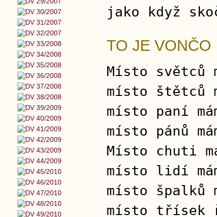
jako když sko
TO JE VONČO
Místo světců 
místo štětců 
místo paní má
místo pánů má
Místo chuti m
místo lidí má
místo špalků 
místo třísek 