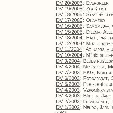
DV 20/2006
:
Evergreen
DV 19/2005
:
Zlatý list
DV 18/2005
:
Šťastný člo
DV 17/2005
:
Okamžiky
DV 16/2005
:
Samomluva
,
DV 15/2005
:
Dilema
,
Alel
DV 13/2004
:
Haló, pane m
DV 12/2004
:
Muž z doby 
DV 11/2004
:
Až naprší a 
DV 10/2004
:
Měsíc sebev
DV 9/2004
:
Blues nusels
DV 8/2004
:
Nespavost
,
Mo
DV 7/2003
:
EKG
,
Noktur
DV 6/2003
:
Fotoaparát
,
DV 5/2003
:
Periferní blu
DV 4/2003
:
Vzpomínka sta
DV 3/2003
:
Březen
,
Jaro
DV 2/2003
:
Lesní sonet
,
DV 1/2002
:
Někdo
,
Jarní