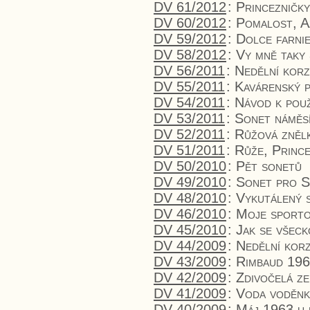
DV 61/2012
:
Princezničky
DV 60/2012
:
Pomalost, A
DV 59/2012
:
Dolce farni
DV 58/2012
:
Vy mně taky
DV 56/2011
:
Nedělní kor
DV 55/2011
:
Kavárenský 
DV 54/2011
:
Návod k použi
DV 53/2011
:
Sonet náměsí
DV 52/2011
:
Růžová znělk
DV 51/2011
:
Růže, Prince
DV 50/2010
:
Pět sonetů
DV 49/2010
:
Sonet pro S
DV 48/2010
:
Vykutálený 
DV 46/2010
:
Moje sporto
DV 45/2010
:
Jak se všeck
DV 44/2009
:
Nedělní kor
DV 43/2009
:
Rimbaud 196
DV 42/2009
:
Zdivočelá z
DV 41/2009
:
Voda voděnk
DV 40/2009
:
Máj 1963 u 