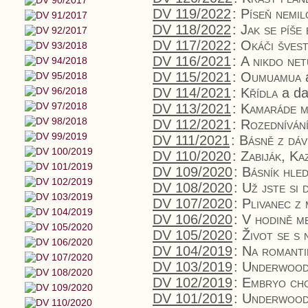
DV 119/2022
:
Píseň nemi
DV 118/2022
:
Jak se píše
DV 117/2022
:
Okáči švest
DV 116/2021
:
A nikdo net
DV 115/2021
:
Oumuamua
a
DV 114/2021
:
Křídla
a da
DV 113/2021
:
Kamaráde 
DV 112/2021
:
Rozedníván
DV 111/2021
:
Básně z dá
DV 110/2020
:
Zabiják, Kaz
DV 109/2020
:
Básník hle
DV 108/2020
:
Už jste si 
DV 107/2020
:
Plivanec z
DV 106/2020
:
V hodině me
DV 105/2020
:
Život se s 
DV 104/2019
:
Na romanti
DV 103/2019
:
Underwood
DV 102/2019
:
Embryo chc
DV 101/2019
:
Underwood