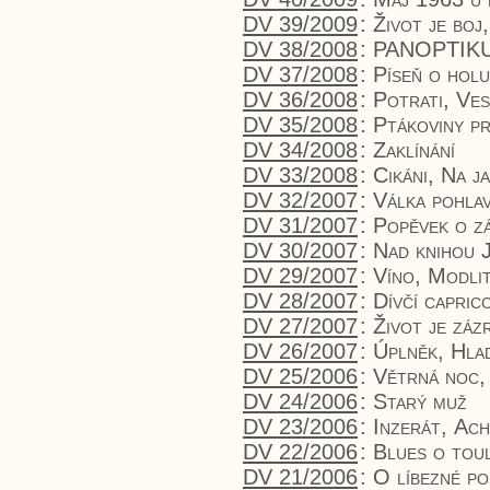
DV 39/2009
:
Život je boj
DV 38/2008
:
PANOPTIKUM
DV 37/2008
:
Píseň o holu
DV 36/2008
:
Potrati, Ves
DV 35/2008
:
Ptákoviny pr
DV 34/2008
:
Zaklínání
DV 33/2008
:
Cikáni, Na j
DV 32/2007
:
Válka pohlav
DV 31/2007
:
Popěvek o z
DV 30/2007
:
Nad knihou J
DV 29/2007
:
Víno, Modlit
DV 28/2007
:
Dívčí capric
DV 27/2007
:
Život je záz
DV 26/2007
:
Úplněk
,
Hlad
DV 25/2006
:
Větrná noc
DV 24/2006
:
Starý muž
DV 23/2006
:
Inzerát
,
Ach
DV 22/2006
:
Blues o toul
DV 21/2006
:
O líbezné po