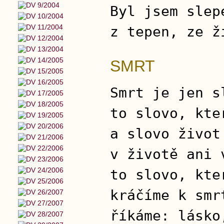
Byl jsem slep
z tepen, ze ž
SMRT
Smrt je jen s
to slovo, kte
a slovo život
v životě ani 
to slovo, kte
kráčíme k smr
říkáme: lásko