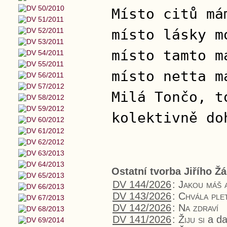
Místo citů má
místo lásky m
místo tamto m
místo netta m
Milá Tončo, t
kolektivně do
Ostatní tvorba Jiřího Ž
DV 144/2026
:
Jakou máš 
DV 143/2026
:
Chvála ple
DV 142/2026
:
Na zdraví
DV 141/2026
:
Žiju si
a da