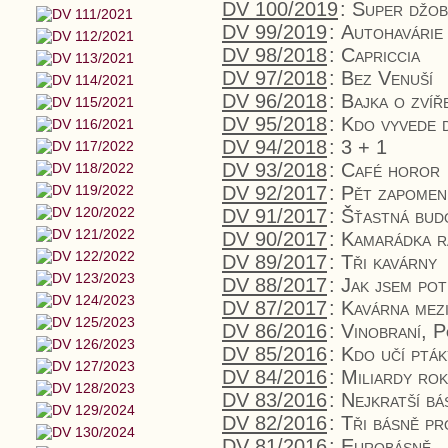
DV 100/2019
:
Super džob
DV 99/2019
:
Autohavárie
DV 98/2018
:
Capriccia
DV 97/2018
:
Bez Venuší
DV 96/2018
:
Bajka o zvíř
DV 95/2018
:
Kdo vyvede 
DV 94/2018
:
3 + 1
DV 93/2018
:
Café horor
DV 92/2017
:
Pět zapomen
DV 91/2017
:
Šťastná bud
DV 90/2017
:
Kamarádka r
DV 89/2017
:
Tři kavárny
DV 88/2017
:
Jak jsem po
DV 87/2017
:
Kavárna mez
DV 86/2016
:
Vinobraní, 
DV 85/2016
:
Kdo učí pták
DV 84/2016
:
Miliardy ro
DV 83/2016
:
Nejkratší bá
DV 82/2016
:
Tři básně p
DV 81/2016
:
Eurobásně