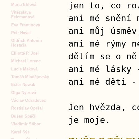
jen to, co ro
Marta Ehlová
Vítězslava
ani mé snění 
Felcmanová
Eva Frantinová
ani můj úsměv
Petr Havel
Oldřich Antonín
ani mé rýmy n
Hostaša
Elliotté P. Joel
dělím se o ně
Michael Lorenc
ani mé lásky 
Lucie Maková
Tomáš Mladějovský
ani mé děti -
Ester Nowak
Olga Nytrová
Václav Odradovec
Jen hvězda, c
Rostislav Opršal
Dušan Spáčil
je moje.
Vladimír Stibor
Karel Sýs