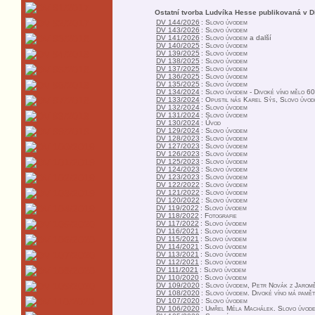
Ostatní tvorba Ludvíka Hesse publikovaná v D
DV 144/2026
:
Slovo úvodem
DV 143/2026
:
Slovo úvodem
DV 141/2026
:
Slovo úvodem
a další
DV 140/2025
:
Slovo úvodem
DV 139/2025
:
Slovo úvodem
DV 138/2025
:
Slovo úvodem
DV 137/2025
:
Slovo úvodem
DV 136/2025
:
Slovo úvodem
DV 135/2025
:
Slovo úvodem
DV 134/2024
:
Slovo úvodem - Divoké víno mělo 60
DV 133/2024
:
Opustil nás Karel Sýs, Slovo úvo
DV 132/2024
:
Slovo úvodem
DV 131/2024
:
Slovo úvodem
DV 130/2024
:
Úvod
DV 129/2024
:
Slovo úvodem
DV 128/2023
:
Slovo úvodem
DV 127/2023
:
Slovo úvodem
DV 126/2023
:
Slovo úvodem
DV 125/2023
:
Slovo úvodem
DV 124/2023
:
Slovo úvodem
DV 123/2023
:
Slovo úvodem
DV 122/2022
:
Slovo úvodem
DV 121/2022
:
Slovo úvodem
DV 120/2022
:
Slovo úvodem
DV 119/2022
:
Slovo úvodem
DV 118/2022
:
Fotografie
DV 117/2022
:
Slovo úvodem
DV 116/2021
:
Slovo úvodem
DV 115/2021
:
Slovo úvodem
DV 114/2021
:
Slovo úvodem
DV 113/2021
:
Slovo úvodem
DV 112/2021
:
Slovo úvodem
DV 111/2021
:
Slovo úvodem
DV 110/2020
:
Slovo úvodem
DV 109/2020
:
Slovo úvodem, Petr Novák z Jarom
DV 108/2020
:
Slovo úvodem. Divoké víno má pamět
DV 107/2020
:
Slovo úvodem
DV 106/2020
:
Umřel Méla Machálek. Slovo úvod