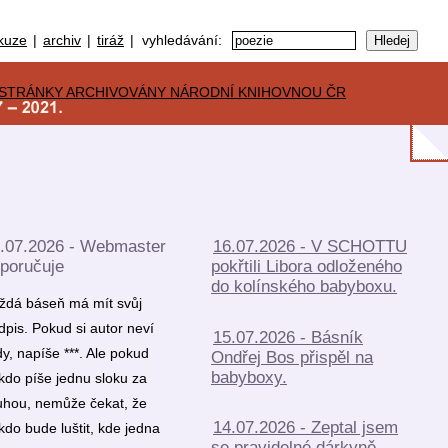
kuze
|
archiv
|
tiráž
| vyhledávání:
.07.2026 - Webmaster
16.07.2026 - V SCHOTTU
poručuje
pokřtili Libora odloženého
do kolínského babyboxu.
ždá báseň má mít svůj
dpis. Pokud si autor neví
15.07.2026 - Básník
dy, napíše ***. Ale pokud
Ondřej Bos přispěl na
babyboxy.
kdo píše jednu sloku za
uhou, nemůže čekat, že
14.07.2026 - Zeptal jsem
kdo bude luštit, kde jedna
se pravidelné dárkyně