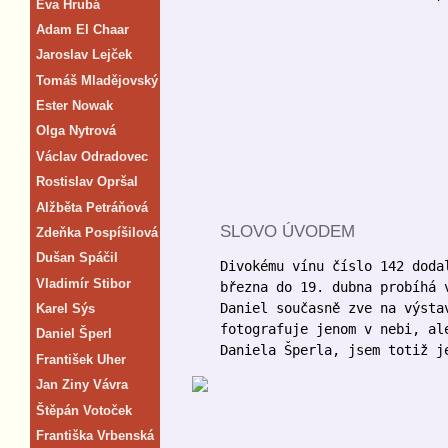
Eva Hrubá
Adam El Chaar
Jaroslav Lejček
Tomáš Mladějovský
Ester Nowak
Olga Nytrová
Václav Odradovec
Rostislav Opršal
Alžběta Petráňová
SLOVO ÚVODEM
Zdeňka Pospíšilová
Dušan Spáčil
Divokému vínu číslo 142 doda
Vladimír Stibor
března do 19. dubna probíhá 
Daniel současně zve na výsta
Karel Sýs
fotografuje jenom v nebi, al
Daniel Šperl
Daniela Šperla, jsem totiž j
František Uher
Jan Ziny Vávra
Štěpán Votoček
Františka Vrbenská