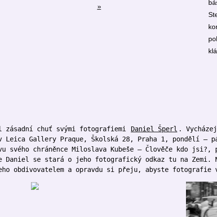
bá
»
St
ko
po
kl
l zásadní chuť svými fotografiemi
Daniel Šperl
. Vycházej
v Leica Gallery Praque, Školská 28, Praha 1, pondělí – p
vu svého chráněnce Miloslava Kubeše – Člověče kdo jsi?, 
e Daniel se stará o jeho fotografický odkaz tu na Zemi. 
eho obdivovatelem a opravdu si přeju, abyste fotografie 