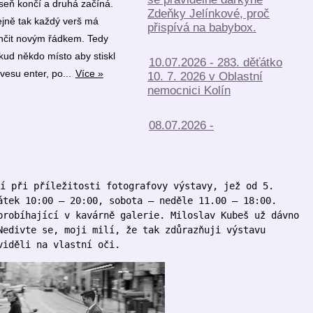
seň končí a druhá začíná.
Zdeňky Jelínkové, proč
ejně tak každý verš má
přispívá na babybox.
nčit novým řádkem. Tedy
kud někdo místo aby stiskl
10.07.2026 - 283. děťátko
ávesu enter, po...
Více »
10. 7. 2026 v Oblastní
nemocnici Kolín
08.07.2026 -
í při příležitosti fotografovy výstavy, jež od 5.
átek 10:00 – 20:00, sobota – neděle 11.00 – 18:00.
probíhající v kavárně galerie. Miloslav Kubeš už dávno
Nedivte se, moji milí, že tak zdůrazňuji výstavu
viděli na vlastní oči.