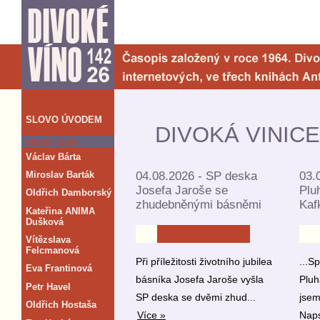
SLOVO ÚVODEM
DIVOKÁ VINIC
obsah čísla
Václav Bárta
Miroslav Barták
04.08.2026 - SP deska
03.
Josefa Jaroše se
Plu
Oldřich Damborský
zhudebněnými básněmi
Kaf
Kateřina ANIMA
Dušková
Vítězslava
Felcmanová
Při příležitosti životního jubilea
...S
Eva Frantinová
básníka Josefa Jaroše vyšla
Pluh
Petr Havel
SP deska se dvěmi zhud...
jsem
Oldřich Hostaša
Více »
Naps