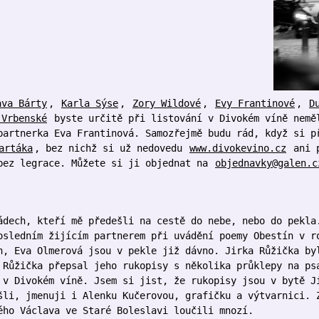
ava Bárty
,
Karla Sýse
,
Zory Wildové
,
Evy Frantinové
,
D
 Vrbenské
byste určitě při listování v Divokém víně nemě
partnerka Eva Frantinová. Samozřejmě budu rád, když si p
artáka
, bez nichž si už nedovedu
www.divokevino.cz
ani p
bez legrace. Můžete si ji objednat na
objednavky@galen.c
ádech, kteří mě předešli na cestě do nebe, nebo do pekla
osledním žijícím partnerem při uvádění poemy Obestín v r
n, Eva Olmerová jsou v pekle již dávno. Jirka Růžička by
 Růžička přepsal jeho rukopisy s několika průklepy na ps
 v Divokém víně. Jsem si jist, že rukopisy jsou v bytě J
šli, jmenuji i Alenku Kučerovou, grafičku a výtvarnici. 
ého Václava ve Staré Boleslavi loučili mnozí.