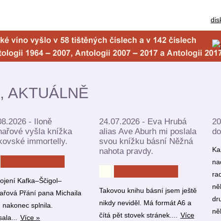
dis
E, AKTUÁLNĚ
08.2026 - Iloně
24.07.2026 - Eva Hrubá
20
hařové vyšla knížka
alias Ave Aburh mi poslala
do
kovské immortelly.
svou knížku básní Něžná
Ka
nahota pravdy.
na
ra
pojení Kafka–Ščigol–
ně
Takovou knihu básní jsem ještě
ařová Přání pana Michaila
dr
nikdy neviděl. Má formát A6 a
 nakonec splnila.
ně
čítá pět stovek stránek....
Více
ala...
Více »