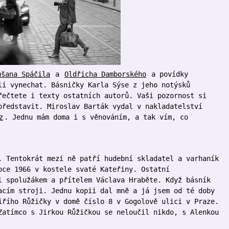
ušana Spáčila
a
Oldřicha Damborského
a povídky
li vynechat. Básničky Karla Sýse z jeho notýsků
řečtete i texty ostatních autorů. Vaši pozornost si
ředstavit. Miroslav Barták vydal v nakladatelství
z
. Jednu mám doma i s věnováním, a tak vím, co
. Tentokrát mezi ně patří hudební skladatel a varhaník
oce 1966 v kostele svaté Kateřiny. Ostatní
l spolužákem a přítelem Václava Hraběte. Když básník
acím stroji. Jednu kopii dal mně a já jsem od té doby
iřího Růžičky v domě číslo 8 v Gogolově ulici v Praze.
Zatímco s Jirkou Růžičkou se neloučil nikdo, s Alenkou