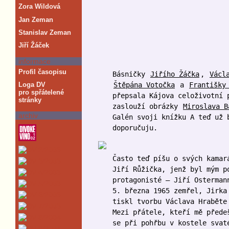
Zora Wildová
Jan Zeman
Stanislav Zeman
Jiří Žáček
informace
Profil časopisu
Básničky
Jiřího Žáčka
,
Václ
Štěpána Votočka
a
Františky
Loga DV
pro spřátelené
přepsala Kájova celoživotní 
stránky
zaslouží obrázky
Miroslava B
archiv
Galén svoji knížku A teď už 
doporučuju.
Často teď píšu o svých kamar
Jiří Růžička, jenž byl mým p
protagonisté – Jiří Osterman
5. března 1965 zemřel, Jirka
tiskl tvorbu Václava Hraběte
Mezi přátele, kteří mě přede
se při pohřbu v kostele svat