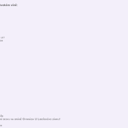
ivokém víně:
 let
dem
ěře
ní desku na bráně Gymnázia U Libeňského zámku!
em