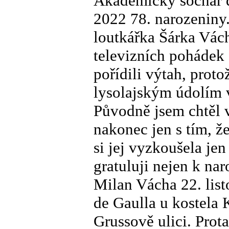
Akademický sochař d
2022 78. narozeniny.
loutkářka Šárka Vách
televizních pohádek
pořídili výtah, proto
lysolajským údolím v
Původně jsem chtěl v
nakonec jen s tím, ž
si jej vyzkoušela je
gratuluji nejen k na
Milan Vácha 22. list
de Gaulla u kostela 
Grussově ulici. Prot