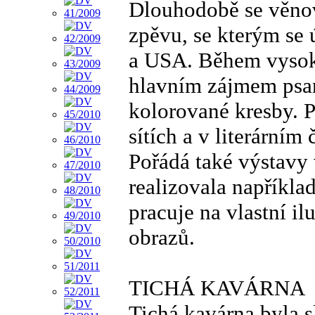
Dlouhodobě se věnov
zpěvu, se kterým se 
a USA. Během vysoko
hlavním zájmem psaní
kolorované kresby. P
sítích a v literárním
Pořádá také výstavy 
realizovala napříkla
pracuje na vlastní il
obrazů.
TICHÁ KAVÁRNA
Tichá kavárna byla 