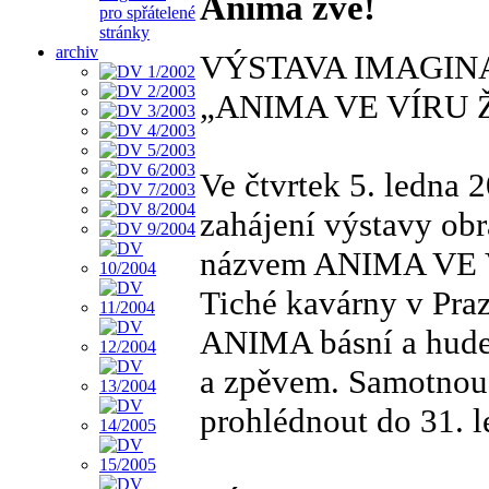
Anima zve!
pro spřátelené
stránky
archiv
VÝSTAVA IMAGIN
„ANIMA VE VÍRU 
Ve čtvrtek 5. ledna 
zahájení výstavy ob
názvem ANIMA VE VÍ
Tiché kavárny v Praz
ANIMA básní a hudeb
a zpěvem. Samotnou 
prohlédnout do 31. 