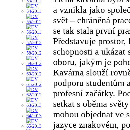
a vznikla jako spole
svět – chráněná praco
se tak stala první p
Představuje prostor,
schopnosti a ukázat 
oboru, jakým je poho
Kavárna slouží rovně
podporu studentům a
profesní začátky. Po
setkat s oběma světy 
mohou objednat ve s
jazyce znakovém, pot