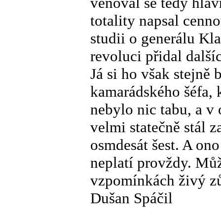
věnoval se tedy hlavn
totality napsal cenn
studii o generálu Kl
revoluci přidal další
Já si ho však stejně
kamarádského šéfa, k
nebylo nic tabu, a v
velmi statečně stál 
osmdesát šest. A ono
neplatí provždy. Můž
vzpomínkách živý zů
Dušan Spáčil