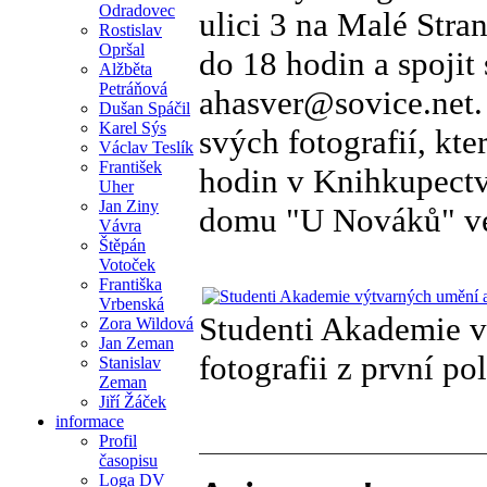
Odradovec
ulici 3 na Malé Stra
Rostislav
Opršal
do 18 hodin a spojit
Alžběta
Petráňová
ahasver@sovice.net.
Dušan Spáčil
Karel Sýs
svých fotografií, kt
Václav Teslík
František
hodin v Knihkupectv
Uher
Jan Ziny
domu "U Nováků" ve 
Vávra
Štěpán
Votoček
Františka
Vrbenská
Studenti Akademie v
Zora Wildová
Jan Zeman
fotografii z první po
Stanislav
Zeman
Jiří Žáček
informace
Profil
časopisu
Loga DV