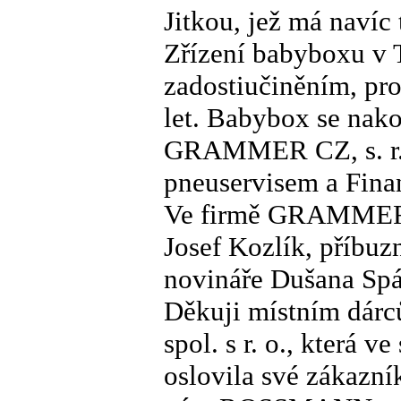
Jitkou, jež má navíc 
Zřízení babyboxu v 
zadostiučiněním, pro
let. Babybox se nako
GRAMMER CZ, s. r. 
pneuservisem a Fin
Ve firmě GRAMMER s
Josef Kozlík, příbuz
novináře Dušana Spá
Děkuji místním dár
spol. s r. o., která 
oslovila své zákazník