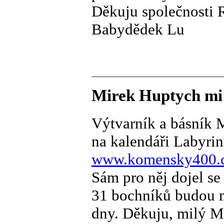
Děkuju společnosti
Babydědek Lu
Mirek Huptych mi 
Výtvarník a básník M
na kalendáři Labyrint
www.komensky400.
Sám pro něj dojel se 
31 bochníků budou m
dny. Děkuju, milý M