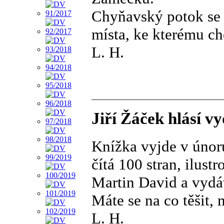
Chyňavský potok se 
místa, ke kterému c
L. H.
Jiří Žáček hlásí v
Knížka vyjde v únoru
čítá 100 stran, ilust
Martin David a vydává
Máte se na co těšit, m
L. H.