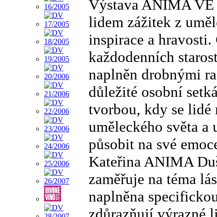
Výstava ANIMA VE V
lidem zážitek z uměl
inspirace a hravosti
každodenních starost
naplněn drobnými ra
důležité osobní setk
tvorbou, kdy se lidé 
uměleckého světa a 
působit na své emoc
Kateřina ANIMA Duš
zaměřuje na téma lásk
naplněna specifickou 
zdůrazňují výrazné li