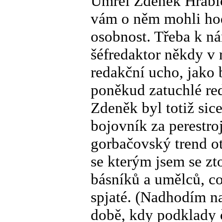
Umřel Zdeněk Hrabic
vám o něm mohli hod
osobnost. Třeba k ná
šéfredaktor někdy v 
redakční ucho, jako 
poněkud zatuchlé re
Zdeněk byl totiž sic
bojovník za perestro
gorbačovský trend ot
se kterým jsem se zt
básníků a umělců, co
spjaté. (Nadhodím na
době, kdy podklady ča