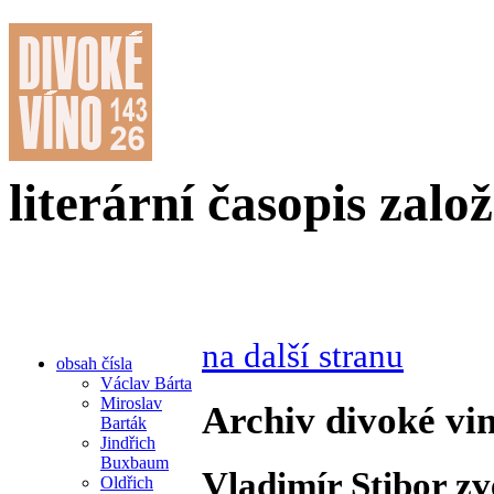
literární časopis zalo
na další stranu
obsah čísla
Václav Bárta
Miroslav
Archiv divoké vin
Barták
Jindřich
Buxbaum
Vladimír Stibor zv
Oldřich