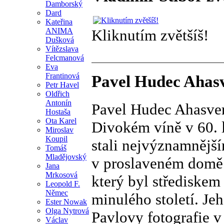
Damborský
Dard
Kateřina
ANIMA
Kliknutím zvětšíš!
Dušková
Vítězslava
Felcmanová
Eva
Frantinová
Pavel Hudec Ahasve
Petr Havel
Oldřich
Antonín
Pavel Hudec Ahasver 
Hostaša
Ota Karel
Divokém víně v 60. 
Miroslav
Koupil
stali nejvýznamnějším
Tomáš
Mladějovský
v proslaveném domě 
Jana
Mrkosová
který byl střediske
Leopold F.
Němec
minulého století. Jeh
Ester Nowak
Olga Nytrová
Pavlovy fotografie 
Václav