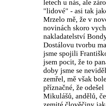
letech u nás, ale zá
"lidové" - asi tak ja
Mrzelo mě, že v nové
novinách skoro vychá
nakladatelství Bond
Dostálovu tvorbu ma
jsme spojili Františ
jsem pocit, že to pa
doby jsme se neviděl
zemřel, mě však bol
příznačné, že odešel
Mikulášů, andělů, čer
zemité člověčiny jak