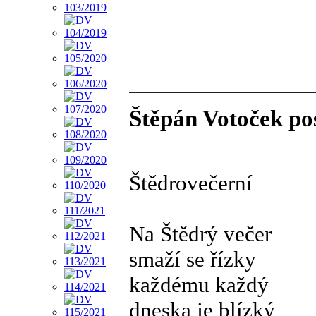
Štěpán Votoček pos
Štědrovečerní
Na Štědrý večer
smaží se řízky
každému každý
dneska je blízký