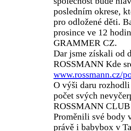
společnost bude hla
posledním okrese, k
pro odložené děti. B
prosince ve 12 hodin
GRAMMER CZ.
Dar jsme získali od 
ROSSMANN Kde srd
www.rossmann.cz/
O výši daru rozhodli 
počet svých nevyčer
ROSSMANN CLUB příb
Proměnili své body v
právě i babybox v T