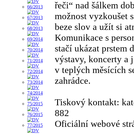
řeči“ nad šálkem dob
možnost vyzkoušet si
beze slov a užít si a
Komunikace s person
stačí ukázat prstem 
výstavy, koncerty a 
v teplých měsících s
zahrádce.
Tiskový kontakt: k
882
Oficiální webové st