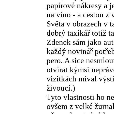
papírové nákresy a j
na víno - a cestou z
Světa v obrazech v t
dobrý taxíkář totiž t
Zdenek sám jako auto
každý novinář potře
pero. A sice nesmlo
otvírat kýmsi nepráv
vizitkách míval výs
živoucí.)
Tyto vlastnosti ho n
ovšem z velké žurna