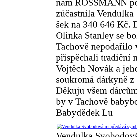
nám ROSSMANN pos
zúčastnila Vendulka
šek na 340 646 Kč. 
Olinka Stanley se bo
Tachově nepodařilo 
přispěchali tradiční
Vojtěch Novák a jeho
soukromá dárkyně z 
Děkuju všem dárců
by v Tachově babybo
Babydědek Lu
Vendulka Svobodová 