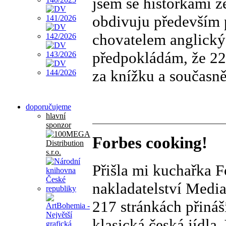
jsem se historkami ze
obdivuju především p
chovatelem anglickýc
předpokládám, že 22
za knížku a současně
doporučujeme
hlavní
sponzor
Forbes cooking!
Přišla mi kuchařka F
nakladatelství Medi
217 stránkách přináš
klasická česká jídla