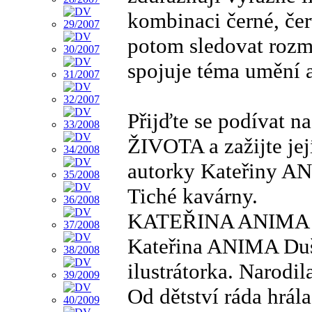
kombinaci černé, čer
potom sledovat rozma
spojuje téma umění a
Přijďte se podívat 
ŽIVOTA a zažijte jej
autorky Kateřiny A
Tiché kavárny.
KATEŘINA ANIM
Kateřina ANIMA Dušk
ilustrátorka. Narodil
Od dětství ráda hrála