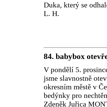
Duka, který se odhal
L. H.
84. babybox otevř
V pondělí 5. prosinc
jsme slavnostně ote
okresním městě v Če
bedýnky pro nechtěn
Zdeněk Juřica MONTE