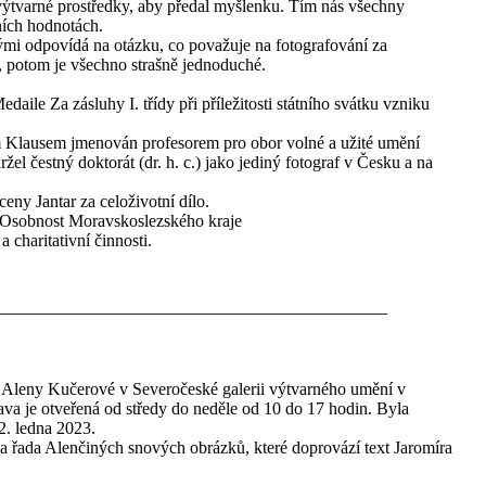
 výtvarné prostředky, aby předal myšlenku. Tím nás všechny
ních hodnotách.
erými odpovídá na otázku, co považuje na fotografování za
idi, potom je všechno strašně jednoduché.
ile Za zásluhy I. třídy při příležitosti státního svátku vzniku
m Klausem jmenován profesorem pro obor volné a užité umění
el čestný doktorát (dr. h. c.) jako jediný fotograf v Česku a na
eny Jantar za celoživotní dílo.
 Osobnost Moravskoslezského kraje
 charitativní činnosti.
a Aleny Kučerové v Severočeské galerii výtvarného umění v
ava je otveřená od středy do neděle od 10 do 17 hodin. Byla
2. ledna 2023.
na řada Alenčiných snových obrázků, které doprovází text Jaromíra