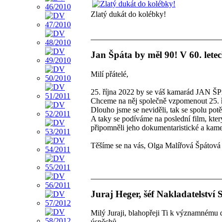
Zlatý dukát do kolébky!
Jan Špáta by měl 90! V 60. letec
Milí přátelé,
25. října 2022 by se váš kamarád JAN ŠPÁ
Chceme na něj společně vzpomenout 25. 
Dlouho jsme se neviděli, tak se spolu potě
A taky se podíváme na poslední film, k
připomněli jeho dokumentaristické a kame
Těšíme se na vás, Olga Malířová Špátov
Juraj Heger, šéf Nakladatelství S
Milý Juraji, blahopřeji Ti k významnému 
úspěchů.