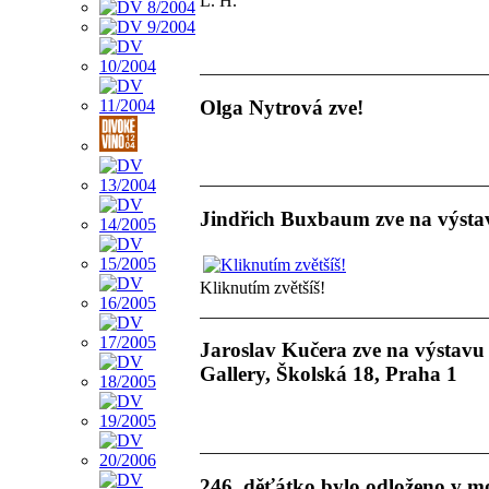
L. H.
Olga Nytrová zve!
Jindřich Buxbaum zve na výstav
Kliknutím zvětšíš!
Jaroslav Kučera zve na výstavu f
Gallery, Školská 18, Praha 1
246. děťátko bylo odloženo v m