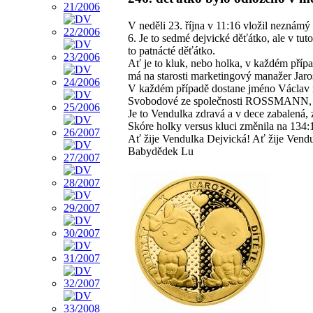
V neděli 23. října v 11:16 vložil neznámý
6. Je to sedmé dejvické děťátko, ale v tuto
to patnácté děťátko.
Ať je to kluk, nebo holka, v každém pří
má na starosti marketingový manažer Jaros
V každém případě dostane jméno Václav 
Svobodové ze společnosti ROSSMANN, k
Je to Vendulka zdravá a v dece zabalená, z
Skóre holky versus kluci změnila na 134:
Ať žije Vendulka Dejvická! Ať žije Ven
Babydědek Lu