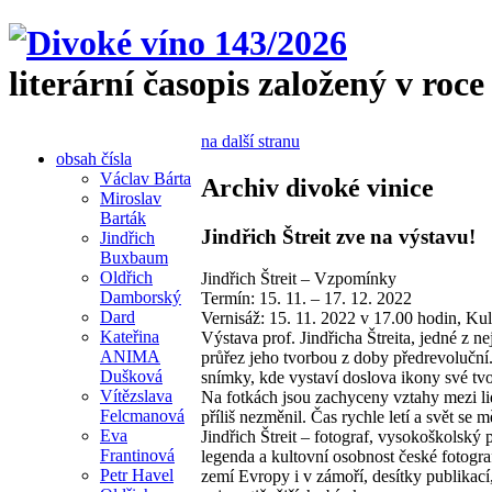
literární časopis založený v roce
na další stranu
obsah čísla
Václav Bárta
Archiv divoké vinice
Miroslav
Barták
Jindřich Štreit zve na výstavu!
Jindřich
Buxbaum
Oldřich
Jindřich Štreit – Vzpomínky
Damborský
Termín: 15. 11. – 17. 12. 2022
Dard
Vernisáž: 15. 11. 2022 v 17.00 hodin, Kult
Kateřina
Výstava prof. Jindřicha Štreita, jedné z n
ANIMA
průřez jeho tvorbou z doby předrevolučn
Dušková
snímky, kde vystaví doslova ikony své tv
Vítězslava
Na fotkách jsou zachyceny vztahy mezi lid
Felcmanová
příliš nezměnil. Čas rychle letí a svět se m
Eva
Jindřich Štreit – fotograf, vysokoškolský p
Frantinová
legenda a kultovní osobnost české fotogra
Petr Havel
zemí Evropy i v zámoří, desítky publikací,