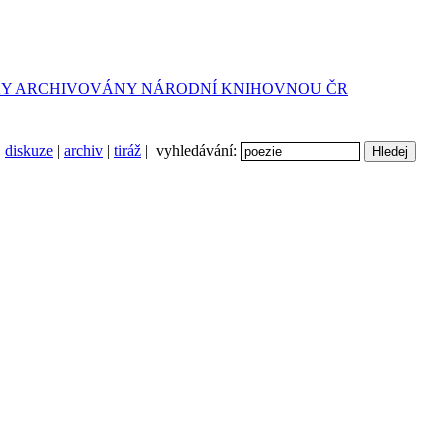
diskuze
|
archiv
|
tiráž
| vyhledávání: