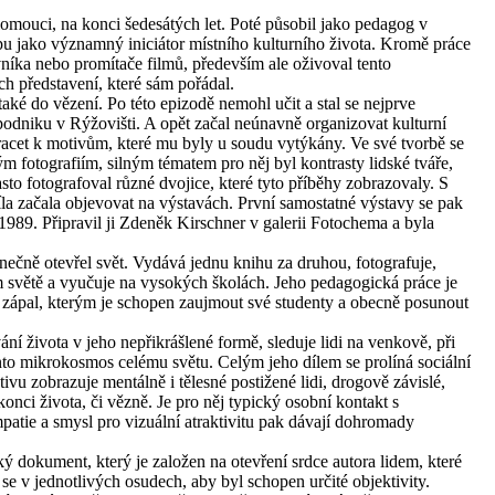
lomouci, na konci šedesátých let. Poté působil jako pedagog v
pu jako významný iniciátor místního kulturního života. Kromě práce
níka nebo promítače filmů, především ale oživoval tento
h představení, které sám pořádal.
aké do vězení. Po této epizodě nemohl učit a stal se nejprve
odniku v Rýžovišti. A opět začal neúnavně organizovat kulturní
racet k motivům, které mu byly u soudu vytýkány. Ve své tvorbě se
ým fotografiím, silným tématem pro něj byl kontrasty lidské tváře,
sto fotografoval různé dvojice, které tyto příběhy zobrazovaly. S
 začala objevovat na výstavách. První samostatné výstavy se pak
1989. Připravil ji Zdeněk Kirschner v galerii Fotochema a byla
čně otevřel svět. Vydává jednu knihu za druhou, fotografuje,
ém světě a vyučuje na vysokých školách. Jeho pedagogická práce je
í zápal, kterým je schopen zaujmout své studenty a obecně posunout
í života v jeho nepřikrášlené formě, sleduje lidi na venkově, při
nto mikrokosmos celému světu. Celým jeho dílem se prolíná sociální
vu zobrazuje mentálně i tělesné postižené lidi, drogově závislé,
konci života, či vězně. Je pro něj typický osobní kontakt s
patie a smysl pro vizuální atraktivitu pak dávají dohromady
ý dokument, který je založen na otevření srdce autora lidem, které
t se v jednotlivých osudech, aby byl schopen určité objektivity.