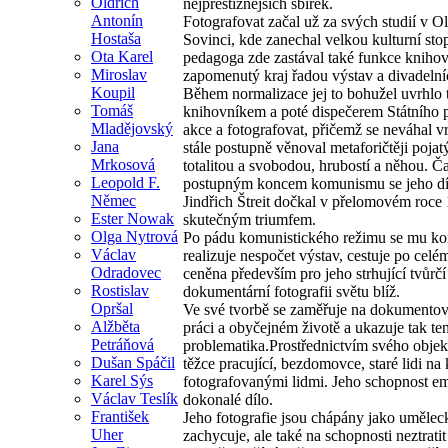
Oldřich
nejprestižnějších sbírek.
Antonín
Fotografovat začal už za svých studií v O
Hostaša
Sovinci, kde zanechal velkou kulturní sto
Ota Karel
pedagoga zde zastával také funkce knihov
Miroslav
zapomenutý kraj řadou výstav a divadelníc
Koupil
Během normalizace jej to bohužel uvrhlo t
Tomáš
knihovníkem a poté dispečerem Státního p
Mladějovský
akce a fotografovat, přičemž se neváhal v
Jana
stále postupně věnoval metaforičtěji pojat
Mrkosová
totalitou a svobodou, hrubostí a něhou. Ča
Leopold F.
postupným koncem komunismu se jeho díla
Němec
Jindřich Štreit dočkal v přelomovém roce 
Ester Nowak
skutečným triumfem.
Olga Nytrová
Po pádu komunistického režimu se mu kone
Václav
realizuje nespočet výstav, cestuje po cel
Odradovec
ceněna především pro jeho strhující tvůrč
Rostislav
dokumentární fotografii světu blíž.
Opršal
Ve své tvorbě se zaměřuje na dokumentován
Alžběta
práci a obyčejném životě a ukazuje tak te
Petráňová
problematika.Prostřednictvím svého objekti
Dušan Spáčil
těžce pracující, bezdomovce, staré lidi na 
Karel Sýs
fotografovanými lidmi. Jeho schopnost em
Václav Teslík
dokonalé dílo.
František
Jeho fotografie jsou chápány jako uměleck
Uher
zachycuje, ale také na schopnosti neztrati