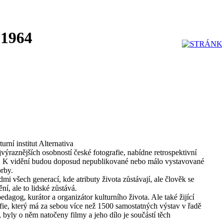
 1964
urní institut Alternativa
ejvýraznějších osobností české fotografie, nabídne retrospektivní
í. K vidění budou doposud nepublikované nebo málo vystavované
orby.
mi všech generací, kde atributy života zůstávají, ale člověk se
ění, ale to lidské zůstává.
edagog, kurátor a organizátor kulturního života. Ale také žijící
fie, který má za sebou více než 1500 samostatných výstav v řadě
 byly o něm natočeny filmy a jeho dílo je součástí těch