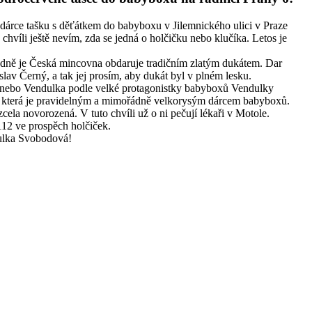
 dárce tašku s děťátkem do babyboxu v Jilemnického ulici v Praze
 chvíli ještě nevím, zda se jedná o holčičku nebo klučíka. Letos je
padně je Česká mincovna obdaruje tradičním zlatým dukátem. Dar
lav Černý, a tak jej prosím, aby dukát byl v plném lesku.
nebo Vendulka podle velké protagonistky babyboxů Vendulky
terá je pravidelným a mimořádně velkorysým dárcem babyboxů.
cela novorozená. V tuto chvíli už o ni pečují lékaři v Motole.
112 ve prospěch holčiček.
dulka Svobodová!