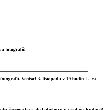
u fotografií!
otografií. Venisáž 3. listopadu v 19 hodin Leica
odročervené tašce do babyboxu na radnici Prahy 6!