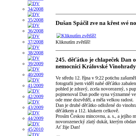
Dušan Spáčil zve na křest své n
Kliknutím zvětšíš!
245. děťátko je chlapeček Dan 
nemocnici Královské Vinohrady
Ve středu 12. října v 9:22 potichu zašumě
fotografii jsem viděl nahé děťátko zabalen
pohled je zdravý, zcela novorozený, s pu
pojmenoval Dan podle syna významné velk
ode mne dozvěděl, a měla velkou radost.
Dan je druhé děťátko odložené do vinohra
děťátkem a 112. klukem celkově.
Prosím Českou mincovnu, a. s., a jejího m
novorozenecký zlatý dukát, kterým obdar
Ať žije Dan!