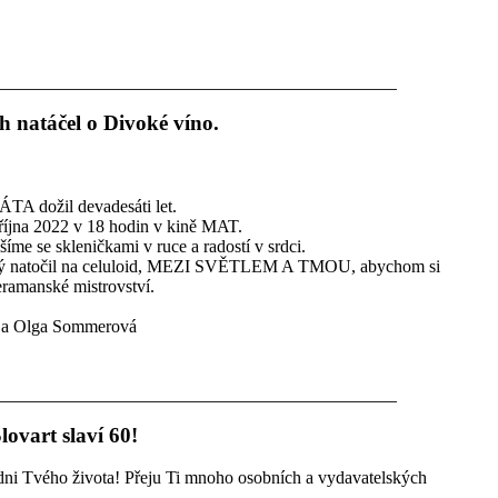
h natáčel o Divoké víno.
TA dožil devadesáti let.
října 2022 v 18 hodin v kině MAT.
šíme se skleničkami v ruce a radostí v srdci.
terý natočil na celuloid, MEZI SVĚTLEM A TMOU, abychom si
ramanské mistrovství.
á a Olga Sommerová
lovart slaví 60!
dni Tvého života! Přeju Ti mnoho osobních a vydavatelských