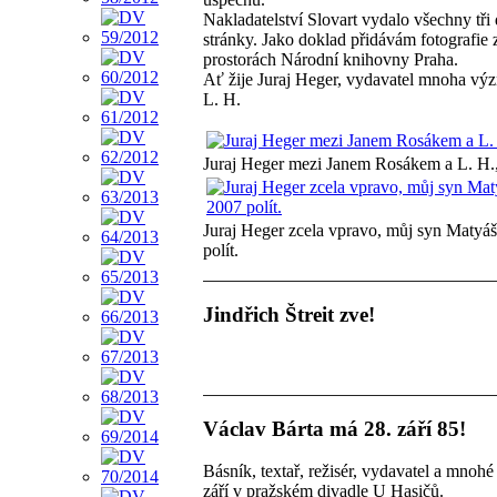
Nakladatelství Slovart vydalo všechny tři
stránky. Jako doklad přidávám fotografie 
prostorách Národní knihovny Praha.
Ať žije Juraj Heger, vydavatel mnoha vý
L. H.
Juraj Heger mezi Janem Rosákem a L. H.
Juraj Heger zcela vpravo, můj syn Matyáš
polít.
Jindřich Štreit zve!
Václav Bárta má 28. září 85!
Básník, textař, režisér, vydavatel a mnohé
září v pražském divadle U Hasičů.