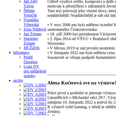
Jan Ziny
Citlivě využívá světlo, kompozici a další
Vávra
motivuje k přemýšlení o základních život
Štěpán
Tuto tezi potvrzují jeho vlastní slova, kt
Votoček
nejdůležitější: Nejdůležitější je mít rád l
Františka
Vrbenská
• V roce 2006 mu bylo uděleno ocenění Meda
Zora Wildová
samostatného Československa
Jan Zeman
• 18. září 2009 byl prezidentem Václave
Stanislav
• 2. října 2014 od VŠVU v Bratislavě obdrž
Zeman
Slovensku
Jiří Žáček
• V březnu 2019 se stal prvním nositelem c
informace
• V listopadu 2022 mu byla udělena cena
Profil
Soustavně se věnuje podpoře humanitární a
časopisu
Loga DV
pro spřátelené
stránky
archiv
Alena Kučerová zve na výstavu!
Práce první a poslední se jmenuje výstav
Litoměřicích v Michalské ulici 29/7. Výst
zahájena 10. listopadu 2022 a potrvá do 2
K výstavě vyšel katalog, v němž je otiště
Zeminy.