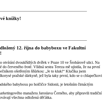
ové knížky!
odložený 12. října do babyboxu ve Fakultní
!
lo otvírání dvoukřídlých dvířek v Praze 10 ve Šrobárově ulici. Na
é do červeného froté. Vlídná sestra Tereza mě ujistila, že na první
pečníkem ošetřeným šňůrkou: „Je to kluk!“ Klučíka jsem
orysé pražské dárkyně, jež byla taky první, kdo se o chlapečkovi
dského babyboxu po holčičce Sidonii, je letošním čtrnáctým
arketingového manažera Jaroslava Černého, aby připravili tradiční
ovávají všechna odložená děťátka.