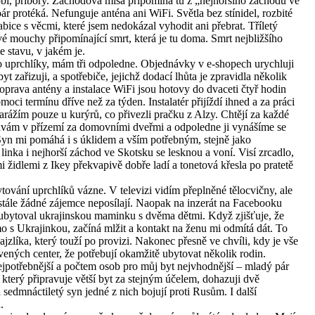
obí, příbory. Záchodová mísa připomíná tu z „nejhoršího záchodu ve
ár protéká. Nefunguje anténa ani WiFi. Světla bez stínidel, rozbité
abice s věcmi, které jsem nedokázal vyhodit ani přebrat. Tříletý
vé mouchy připomínající smrt, která je tu doma. Smrt nejbližšího
e stavu, v jakém je.
ro uprchlíky, mám tři odpoledne. Objednávky v e-shopech urychluji
yt zařizuji, a spotřebiče, jejichž dodací lhůta je zpravidla několik
 oprava antény a instalace WiFi jsou hotovy do dvaceti čtyř hodin
oci termínu dříve než za týden. Instalatér přijíždí ihned a za práci
arážím pouze u kurýrů, co přivezli pračku z Alzy. Chtějí za každé
hávám v přízemí za domovními dveřmi a odpoledne ji vynášíme se
 Syn mi pomáhá i s úklidem a vším potřebným, stejně jako
linka i nejhorší záchod ve Skotsku se lesknou a voní. Visí zrcadlo,
ými židlemi z Ikey překvapivě dobře ladí a tonetová křesla po pratetě
ování uprchlíků vázne. V televizi vidím přeplněné tělocvičny, ale
tále žádné zájemce neposílají. Naopak na inzerát na Facebooku
d ubytoval ukrajinskou maminku s dvěma dětmi. Když zjišťuje, že
o s Ukrajinkou, začíná mlžit a kontakt na ženu mi odmítá dát. To
ajzlíka, který touží po provizi. Nakonec přesně ve chvíli, kdy je vše
vených center, že potřebují okamžitě ubytovat několik rodin.
ejpotřebnější a počtem osob pro můj byt nejvhodnější – mladý pár
terý připravuje větší byt za stejným účelem, dohazuji dvě
sedmnáctiletý syn jedné z nich bojují proti Rusům. I další
.