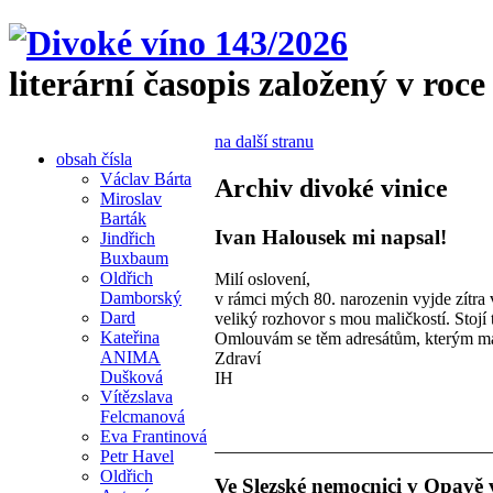
literární časopis založený v roce
na další stranu
obsah čísla
Václav Bárta
Archiv divoké vinice
Miroslav
Barták
Ivan Halousek mi napsal!
Jindřich
Buxbaum
Oldřich
Milí oslovení,
Damborský
v rámci mých 80. narozenin vyjde zítra
Dard
veliký rozhovor s mou maličkostí. Stojí 
Kateřina
Omlouvám se těm adresátům, kterým má p
ANIMA
Zdraví
Dušková
IH
Vítězslava
Felcmanová
Eva Frantinová
Petr Havel
Oldřich
Ve Slezské nemocnici v Opavě v