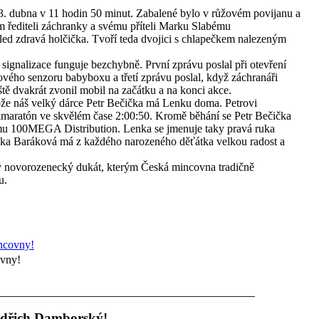
3. dubna v 11 hodin 50 minut. Zabalené bylo v růžovém povijanu a
em řediteli záchranky a svému příteli Marku Slabému
ohled zdravá holčička. Tvoří teda dvojici s chlapečkem nalezeným
ignalizace funguje bezchybně. První zprávu poslal při otevření
hového senzoru babyboxu a třetí zprávu poslal, když záchranáři
tě dvakrát zvonil mobil na začátku a na konci akce.
že náš velký dárce Petr Bečička má Lenku doma. Petrovi
lmaratón ve skvělém čase 2:00:50. Kromě běhání se Petr Bečička
rmu 100MEGA Distribution. Lenka se jmenuje taky pravá ruka
ka Baráková má z každého narozeného děťátka velkou radost a
ý novorozenecký dukát, kterým Česká mincovna tradičně
u.
ovny!
Oldřich Damborský!