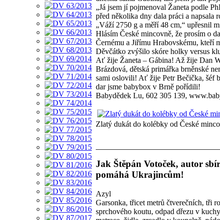
„Já jsem jí pojmenoval Žaneta podle Ph
před několika dny dala práci a napsala 
„Váží 2750 g a měří 48 cm,“ upřesnil m
Hlásím České mincovně, že prosím o dal
Černému a Jiřímu Hrabovskému, kteří m
Děvčátko zvýšilo skóre holky versus kl
Ať žije Žaneta – Gábina! Až žije Dan W
Brázdová, dětská primářka brněnské nem
sami oslovili! Ať žije Petr Bečička, šéf
dar jsme babybox v Brně pořídili!
Babydědek Lu, 602 305 139, www.bab
Zlatý dukát do kolébky od České mincov
Jak Štěpán Votoček, autor sbír
pomáhá Ukrajincům!
Azyl
Garsonka, třicet metrů čtverečních, tři
sprchového koutu, odpad dřezu v kuchy