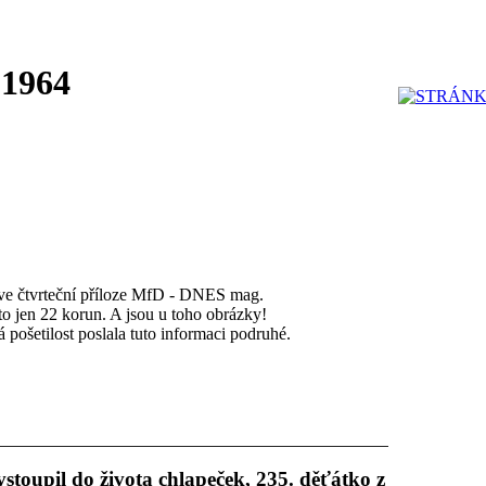
 1964
 ve čtvrteční příloze MfD - DNES mag.
to jen 22 korun. A jsou u toho obrázky!
ošetilost poslala tuto informaci podruhé.
stoupil do života chlapeček, 235. děťátko z