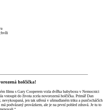
va
chvíli
vorozená holčička!
ckém filmu s Gary Cooperem vrzla dvířka babyboxu v Nemocnici
la vstoupit do života zcela novorozená holčička. Primář Dan
iny, nevykoupaná, jen tak utřená v ušmudlaném triku a punčocháčích
má podvázaný provázkem, ale je na první pohled zdravá. Je tu to
jmenovali.“