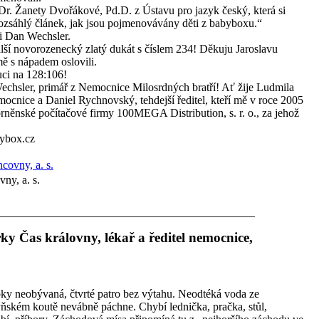
Dr. Žanety Dvořákové, Pd.D. z Ústavu pro jazyk český, která si
rozsáhlý článek, jak jsou pojmenovávány děti z babyboxu.“
i Dan Wechsler.
ší novorozenecký zlatý dukát s číslem 234! Děkuju Jaroslavu
ě s nápadem oslovili.
uci na 128:106!
echsler, primář z Nemocnice Milosrdných bratří! Ať žije Ludmila
ocnice a Daniel Rychnovský, tehdejší ředitel, kteří mě v roce 2005
 brněnské počítačové firmy 100MEGA Distribution, s. r. o., za jehož
ybox.cz
ny, a. s.
ky Čas královny, lékař a ředitel nemocnice,
 roky neobývaná, čtvrté patro bez výtahu. Neodtéká voda ze
ňském koutě nevábně páchne. Chybí lednička, pračka, stůl,