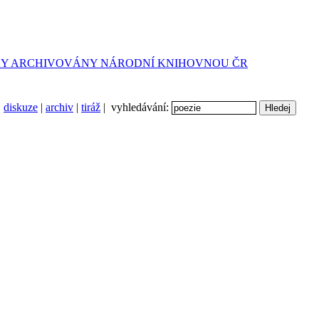
diskuze
|
archiv
|
tiráž
| vyhledávání: