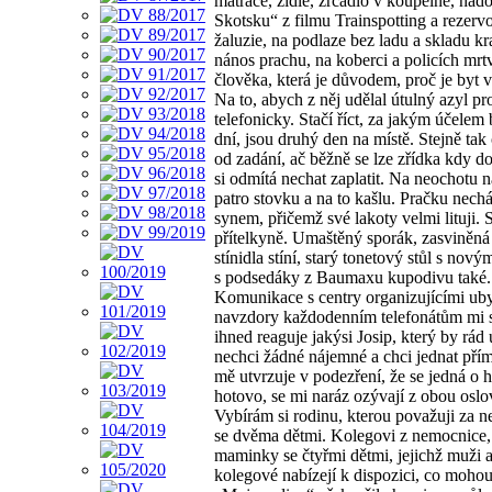
matrace, židle, zrcadlo v koupelně, nád
Skotsku“ z filmu Trainspotting a rezervo
žaluzie, na podlaze bez ladu a skladu kr
nános prachu, na koberci a policích mrt
člověka, která je důvodem, proč je byt v
Na to, abych z něj udělal útulný azyl p
telefonicky. Stačí říct, za jakým účelem b
dní, jsou druhý den na místě. Stejně tak
od zadání, ač běžně se lze zřídka kdy dom
si odmítá nechat zaplatit. Na neochotu n
patro stovku a na to kašlu. Pračku nec
synem, přičemž své lakoty velmi lituji.
přítelkyně. Umaštěný sporák, zasviněná 
stínidla stíní, starý tonetový stůl s nov
s podsedáky z Baumaxu kupodivu také.
Komunikace s centry organizujícími ubyt
navzdory každodenním telefonátům mi s
ihned reaguje jakýsi Josip, který by rá
nechci žádné nájemné a chci jednat přím
mě utvrzuje v podezření, že se jedná o h
hotovo, se mi naráz ozývají z obou oslo
Vybírám si rodinu, kterou považuji za n
se dvěma dětmi. Kolegovi z nemocnice, k
maminky se čtyřmi dětmi, jejichž muži a 
kolegové nabízejí k dispozici, co mohou