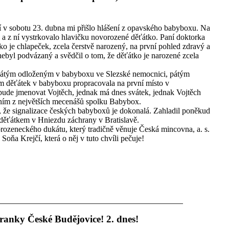
í v sobotu 23. dubna mi přišlo hlášení z opavského babyboxu. Na
nu a z ní vystrkovalo hlavičku novorozené děťátko. Paní doktorka
tko je chlapeček, zcela čerstvě narozený, na první pohled zdravý a
nebyl podvázaný a svědčil o tom, že děťátko je narozené zcela
evátým odloženým v babyboxu ve Slezské nemocnici, pátým
 děťátek v babyboxu propracovala na první místo v
bude jmenovat Vojtěch, jednak má dnes svátek, jednak Vojtěch
ním z největších mecenášů spolku Babybox.
 že signalizace českých babyboxů je dokonalá. Zahladil poněkud
děťátkem v Hniezdu záchrany v Bratislavě.
orozeneckého dukátu, který tradičně věnuje Česká mincovna, a. s.
Soňa Krejčí, která o něj v tuto chvíli pečuje!
ranky České Budějovice! 2. dnes!