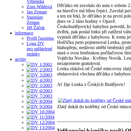
Vrbenská
Děťátko mi zavolalo do auta v sobotu 2
Zora Wildová
na hlavičce má bílou čepici. Zavolal js
Jan Zeman
a ten mi řekl, že děťátko je na první p
Stanislav
dnes ve 2 ráno hodiny v Opavě.
Zeman
Českobudějovický babybox potvrdil, že s
Jiří Žáček
dvířek, pak poslal fotku při zatížení vá
informace
vyjmuli děťátko z babyboxu. K tomu ješ
Profil časopisu
Holčičku jsem pojmenoval Lenka, proto
Loga DV
blahopřeju, nedávno uběhl brněnský pů
pro spřátelené
stará o svou brněnskou počítačovou fi
stránky
Vojtěcha Nováka - Květiny Novák. Len
archiv
nezapomene gratulovat.
Lenka získává od České mincovny zlat
obdarovává všechna děťátka z babybox
Ať žije Lenka z Českých Budějovic!
Zlatý dukát do kolébky od České minc
Velikonoční básničku posílá 