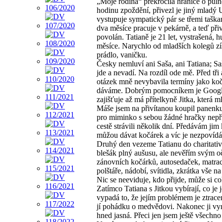
„Moje rodina“ překročila hranice o půl
hodinu zpoždění, přivezl je jiný mladý 
vystupuje sympatický pár se třemi taška
dva měsíce pracuje v pekárně, a teď přiv
povolán. Tatianě je 21 let, vystrašená,
měsíce. Narychlo od mladších kolegů zí
prádlo, vaničku.
Česky nemluví ani Saša, ani Tatiana; Sa
jde a nevadí. Na rozdíl ode mě. Před tři a
otázek mně nevybavila termíny jako kočá
dáváme. Dobrým pomocníkem je Google p
zajišťuje až má přítelkyně Jitka, která 
Máše jsem na přivítanou koupil panenku 
pro miminko s sebou žádné hračky nepřiv
cestě strávili několik dní. Předávám jim
můžou dávat kočárek a víc je nezpovíd
Druhý den vezeme Tatianu do charitativn
blešák plný aušusu, ale nevěřím svým o
zánovních kočárků, autosedaček, matrací,
polštáře, nádobí, svítidla, zkrátka vše 
Nic se neeviduje, kdo přijde, může si cok
Zatímco Tatiana s Jitkou vybírají, co je
vypadá to, že jejím problémem je ztrace
jí pohádku o medvědovi. Nakonec ji vyn
hned jasná. Přeci jen jsem ještě všechn