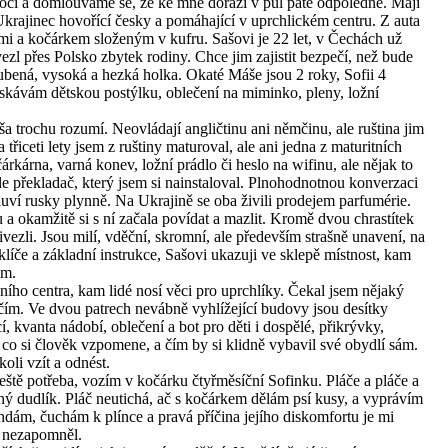
noci a domlouváme se, že ke mně dorazí v půl páté odpoledne. Mají
Ukrajinec hovořící česky a pomáhající v uprchlickém centru. Z auta
mi a kočárkem složeným v kufru. Sašovi je 22 let, v Čechách už
ezl přes Polsko zbytek rodiny. Chce jim zajistit bezpečí, než bude
 hubená, vysoká a hezká holka. Okaté Máše jsou 2 roky, Sofii 4
skávám dětskou postýlku, oblečení na miminko, pleny, ložní
ša trochu rozumí. Neovládají angličtinu ani němčinu, ale ruština jim
 třiceti lety jsem z ruštiny maturoval, ale ani jedna z maturitních
rkárna, varná konev, ložní prádlo či heslo na wifinu, ale nějak to
řekladač, který jsem si nainstaloval. Plnohodnotnou konverzaci
mluví rusky plynně. Na Ukrajině se oba živili prodejem parfumérie.
a okamžitě si s ní začala povídat a mazlit. Kromě dvou chrastítek
ezli. Jsou milí, vděční, skromní, ale především strašně unavení, na
 klíče a základní instrukce, Sašovi ukazuji ve sklepě místnost, kam
ám.
ího centra, kam lidé nosí věci pro uprchlíky. Čekal jsem nějaký
čím. Ve dvou patrech nevábně vyhlížející budovy jsou desítky
 kvanta nádobí, oblečení a bot pro děti i dospělé, přikrývky,
na co si člověk vzpomene, a čím by si klidně vybavil své obydlí sám.
oli vzít a odnést.
 ještě potřeba, vozím v kočárku čtyřměsíční Sofinku. Pláče a pláče a
ný dudlík. Pláč neutichá, ač s kočárkem dělám psí kusy, a vyprávím
dám, čuchám k plínce a pravá příčina jejího diskomfortu je mi
o nezapomněl.