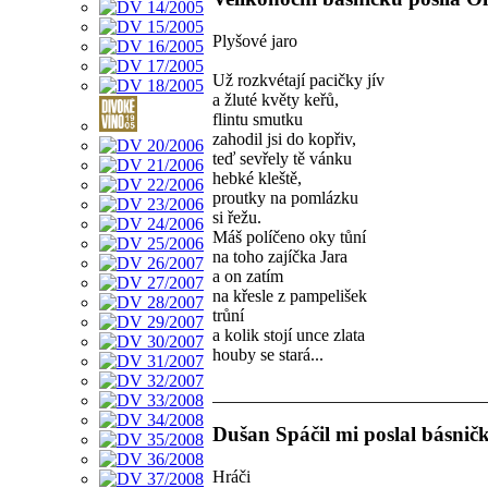
Plyšové jaro
Už rozkvétají pacičky jív
a žluté květy keřů,
flintu smutku
zahodil jsi do kopřiv,
teď sevřely tě vánku
hebké kleště,
proutky na pomlázku
si řežu.
Máš políčeno oky tůní
na toho zajíčka Jara
a on zatím
na křesle z pampelišek
trůní
a kolik stojí unce zlata
houby se stará...
Dušan Spáčil mi poslal básnič
Hráči