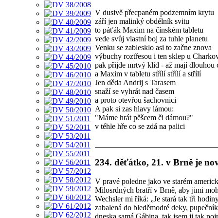
V dusivě přecpaném podzemním krytu
září jen malinký obdélník svitu
to páťák Maxim na čínském tabletu
vede svůj vlastní boj za tuhle planetu
Venku se zablesklo asi to začne znova
výbuchy roztřesou i ten sklep u Charko
pak přijde mrtvý klid - až mají dlouhou 
a Maxim v tabletu střílí střílí a střílí
Jen děda Andrij s Tarasem
snaží se vyhrát nad časem
a proto otevřou šachovnici
A pak si zas hlavy lámou:
"Máme hrát pěšcem či dámou?"
v téhle hře co se zdá na palici
234. děťátko, 21. v Brně je no
V pravé poledne jako ve starém ameri
Milosrdných bratří v Brně, aby jimi moh
Wechsler mi říká: „Je stará tak tři hod
zabalená do bleděmodré deky, pupečník 
dneska samá Gábina, tak jsem ji tak po