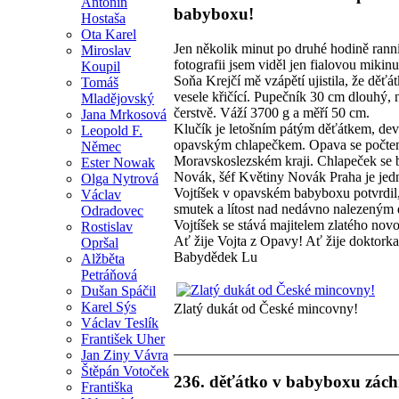
Antonín
babyboxu!
Hostaša
Ota Karel
Jen několik minut po druhé hodině rann
Miroslav
fotografii jsem viděl jen fialovou miki
Koupil
Soňa Krejčí mě vzápětí ujistila, že děťá
Tomáš
vesele křičící. Pupečník 30 cm dlouhý, 
Mladějovský
čerstvě. Váží 3700 g a měří 50 cm.
Jana Mrkosová
Klučík je letošním pátým děťátkem, d
Leopold F.
opavským chlapečkem. Opava se počtem
Němec
Moravskoslezském kraji. Chlapeček se 
Ester Nowak
Novák, šéf Květiny Novák Praha je jed
Olga Nytrová
Vojtíšek v opavském babyboxu potvrdil,
Václav
smutek a lítost nad nedávno nalezeným 
Odradovec
Vojtíšek se stává majitelem zlatého nov
Rostislav
Ať žije Vojta z Opavy! Ať žije doktorka 
Opršal
Babydědek Lu
Alžběta
Petráňová
Dušan Spáčil
Karel Sýs
Zlatý dukát od České mincovny!
Václav Teslík
František Uher
Jan Ziny Vávra
Štěpán Votoček
236. děťátko v babyboxu zách
Františka