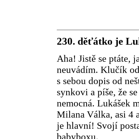
230. děťátko je 
Aha! Jistě se ptáte, 
neuvádím. Klučík od
s sebou dopis od ne
synkovi a píše, že se
nemocná. Lukášek má
Milana Válka, asi 4 a
je hlavní! Svojí pos
babyboxu.