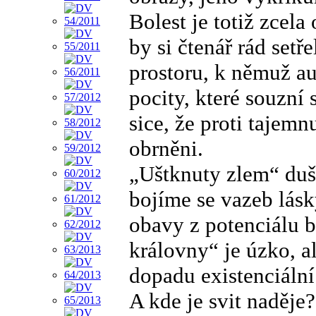
Bolest je totiž zcel
by si čtenář rád setře
prostoru, k němuž au
pocity, které souzní 
sice, že proti tajem
obrněni.
„Uštknuty zlem“ duš
bojíme se vazeb lásk
obavy z potenciálu 
královny“ je úzko, al
dopadu existenciální 
A kde je svit naděje