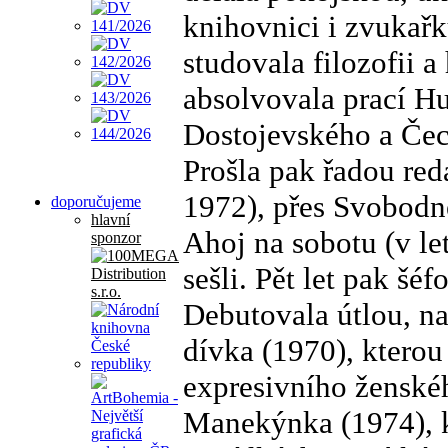
knihovnici i zvukař
studovala filozofii a
absolvovala prací Hu
Dostojevského a Če
Prošla pak řadou re
1972), přes Svobodn
doporučujeme
hlavní
Ahoj na sobotu (v le
sponzor
sešli. Pět let pak šé
Debutovala útlou, n
dívka (1970), kterou 
expresivního ženské
Manekýnka (1974), k