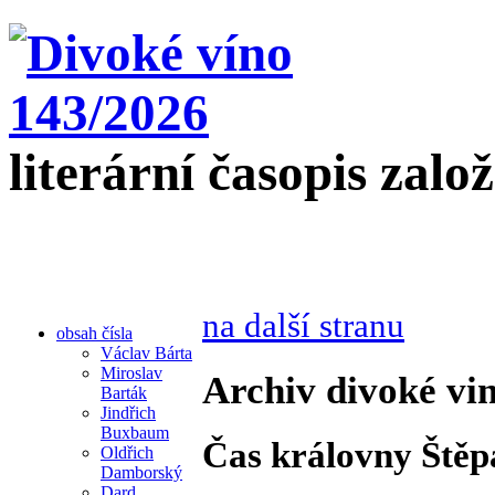
literární časopis zalo
na další stranu
obsah čísla
Václav Bárta
Miroslav
Archiv divoké vin
Barták
Jindřich
Buxbaum
Čas královny Štěp
Oldřich
Damborský
Dard