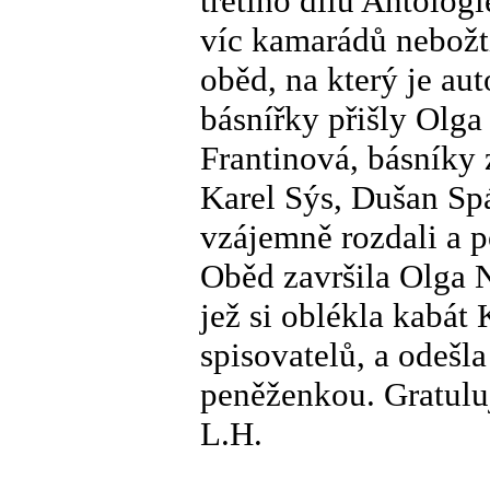
třetího dílu Antolo
víc kamarádů nebožt
oběd, na který je au
básnířky přišly Olga
Frantinová, básníky 
Karel Sýs, Dušan Spá
vzájemně rozdali a p
Oběd završila Olga 
jež si oblékla kabát
spisovatelů, a odešl
peněženkou. Gratuluj
L.H.