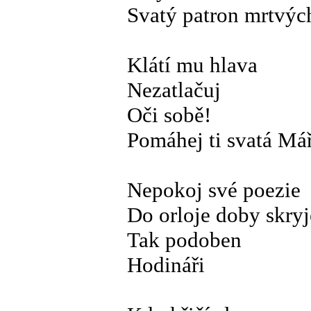
Svatý patron mrtvýc
Klátí mu hlava
Nezatlačuj
Oči sobě!
Pomáhej ti svatá M
Nepokoj své poezie
Do orloje doby skryj
Tak podoben
Hodináři