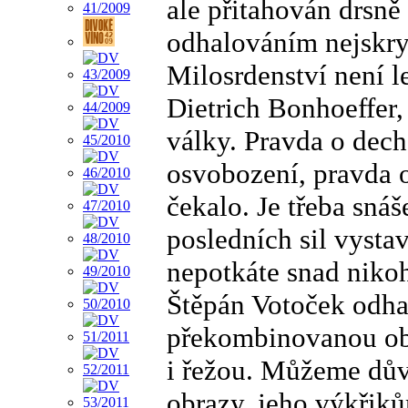
ale přitahován drsn
odhalováním nejskry
Milosrdenství není le
Dietrich Bonhoeffer
války. Pravda o dech 
osvobození, pravda o 
čekalo. Je třeba snáš
posledních sil vysta
nepotkáte snad niko
Štěpán Votoček odhal
překombinovanou obra
i řežou. Můžeme dův
obrazy, jeho výkřiků