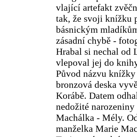
vlající artefakt zvěčn
tak, že svoji knížku
básnickým mladíkům.
zásadní chybě - foto
Hrabal si nechal od
vlepoval jej do knih
Původ názvu knížky 
bronzová deska vyvě
Korábě. Datem odhal
nedožité narozeniny 
Machálka - Mély. Od
manželka Marie Mach