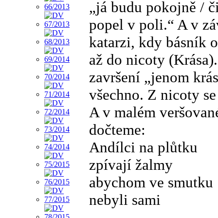
„já budu pokojně / či
popel v poli.“ A v z
katarzi, kdy básník o
až do nicoty (Krása)
završení „jenom krás
všechno. Z nicoty se
A v malém veršované
dočteme:
Andílci na plůtku
zpívají žalmy
abychom ve smutku
nebyli sami