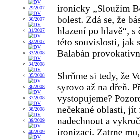
ironicky „Sloužím B
bolest. Zdá se, že b
hlazení po hlavě“, s
této souvislosti, jak
Balabán provokativn
Shrňme si tedy, že V
syrovo až na dřeň. P
vystopujeme? Pozorov
nečekané oblasti, jí
nadechnout a vykroči
ironizaci. Zatrne mu,