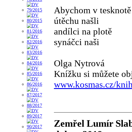
Abychom v tesknotě
útěchu našli
andílci na plotě
synáčci naši
Olga Nytrová
Knížku si můžete ob
www.kosmas.cz/knih
Zemřel Lumír Slab