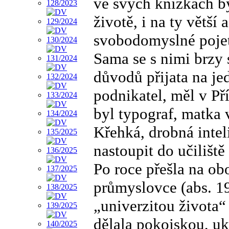
ve svých knížkách by
životě, i na ty větší
svobodomyslné pojet
Sama se s nimi brzy 
důvodů přijata na jed
podnikatel, měl v Př
byl typograf, matka 
Křehká, drobná intel
nastoupit do učiliš
Po roce přešla na ob
průmyslovce (abs. 19
„univerzitou života“
dělala pokojskou, u