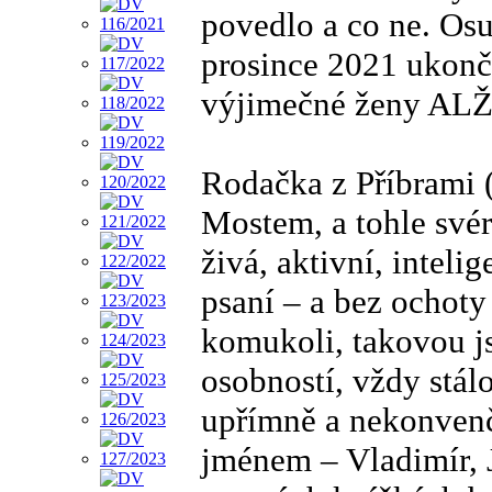
povedlo a co ne. Osu
prosince 2021 ukonči
výjimečné ženy A
Rodačka z Příbrami (2
Mostem, a tohle svér
živá, aktivní, inteli
psaní – a bez ochoty
komukoli, takovou j
osobností, vždy stálo
upřímně a nekonvenč
jménem – Vladimír, J