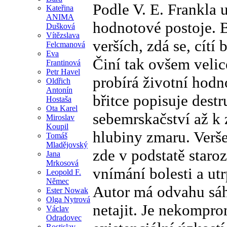
Podle V. E. Frankla 
Kateřina
ANIMA
hodnotové postoje. 
Dušková
Vítězslava
verších, zdá se, cít
Felcmanová
Eva
Činí tak ovšem velic
Frantinová
Petr Havel
probírá životní hodn
Oldřich
Antonín
břitce popisuje dest
Hostaša
Ota Karel
sebemrskačství až k
Miroslav
Koupil
hlubiny zmaru. Verše
Tomáš
Mladějovský
zde v podstatě staro
Jana
Mrkosová
vnímání bolesti a ut
Leopold F.
Němec
Autor má odvahu sáhn
Ester Nowak
Olga Nytrová
netajit. Je nekompro
Václav
Odradovec
Rostislav