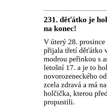
231. děťátko je h
na konec!
V úterý 28. prosince
přijala třetí děťátko
modrou peřinkou s a
letošní 17. a je to h
novorozeneckého oddě
zcela zdravá a má na
holčička, kterou pře
propustili.