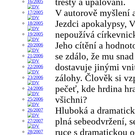
tresty a upalování.
V autorově myšlení a
Jezdci apokalypsy, Ve
nepoužívá církevnic
Jeho cítění a hodnot
se zdálo, že mu snad
dostavuje jinými vni
zálohy. Člověk si 
pečeť, kde hrdina hr
všichni?
Hluboká a dramatická 
plná sebeodvržení, s
ruce s dramatickou o