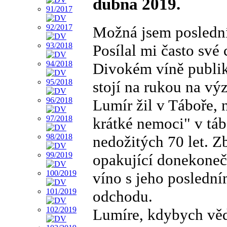
dubna 2019.
Možná jsem poslední
Posílal mi často své 
Divokém víně publiko
stojí na rukou na v
Lumír žil v Táboře, 
krátké nemoci" v tá
nedožitých 70 let. Z
opakující donekonečn
víno s jeho poslední
odchodu.
Lumíre, kdybych vědě