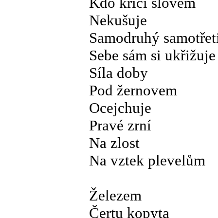
Kdo křičí slovem
Nekušuje
Samodruhý samotřet
Sebe sám si ukřižuje
Síla doby
Pod žernovem
Ocejchuje
Pravé zrní
Na zlost
Na vztek plevelům
Železem
Čertu kopyta