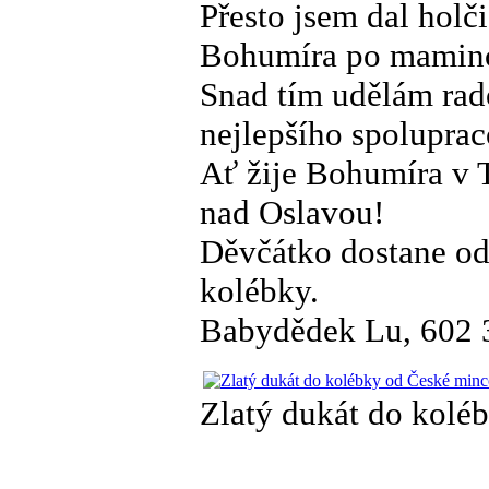
Přesto jsem dal holč
Bohumíra po maminc
Snad tím udělám rad
nejlepšího spoluprac
Ať žije Bohumíra v 
nad Oslavou!
Děvčátko dostane od
kolébky.
Babydědek Lu, 602 
Zlatý dukát do kolé