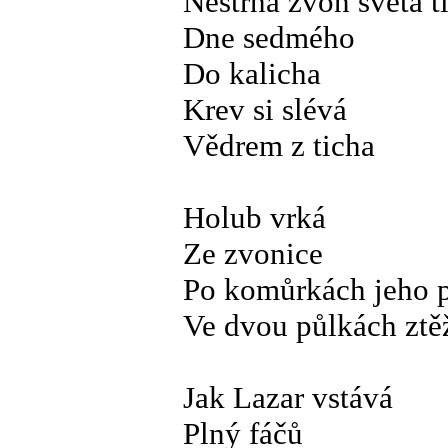
Nestrhá zvon světa t
Dne sedmého
Do kalicha
Krev si slévá
Vědrem z ticha
Holub vrká
Ze zvonice
Po komůrkách jeho p
Ve dvou půlkách ztě
Jak Lazar vstává
Plný fáčů