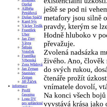
existenciální úzkost
Opršal
ještě se pod ni vehe
Alžběta
Petráňová
metafory jsou silně o
Dušan Spáčil
Karel Sýs
pravdy, kterým se lze
Václav Teslík
František
Hodně hluboko v podte
Uher
Jan Ziny
převažuje.
Vávra
Štěpán
Zvolená nadsázka mu
Votoček
Františka
živého. Ano, člověk
Vrbenská
Zora Wildová
do svých rukou, dosá
Jan Zeman
Stanislav
čtenáře prožít úzkost
Zeman
Jiří Žáček
vnímatele dovolí, vt
informace
Profil
Na konci všech bojů 
časopisu
Loga DV
vyvstává krása jako 
pro spřátelené