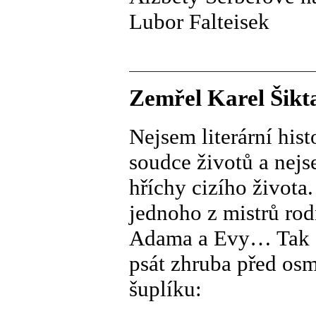
Lubor Falteisek
Zemřel Karel Šikt
Nejsem literární his
soudce životů a nejs
hříchy cizího života.
jednoho z mistrů rod
Adama a Evy… Tak co 
psát zhruba před osm
šuplíku: