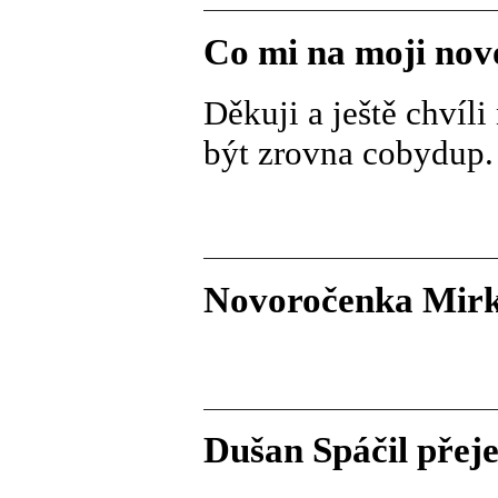
Co mi na moji no
Děkuji a ještě chvíl
být zrovna cobydup. 
Novoročenka Mirk
Dušan Spáčil přeje