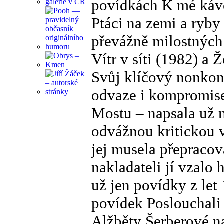
povídkách K mé kávě
Ptáci na zemi a ryby
převážně milostných
Vítr v síti (1982) a Ž
Svůj klíčový nonko
odvaze i kompromise
Mostu – napsala už na
odvážnou kritickou 
jej musela přepracov
nakladateli jí vzalo
už jen povídky z le
povídek Poslouchali 
Alžběty Šerberové na