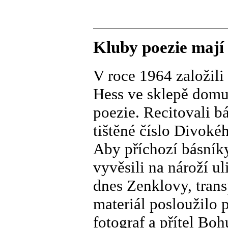
Kluby poezie mají
V roce 1964 založil
Hess ve sklepě domu 
poezie. Recitovali bá
tištěné číslo Divoké
Aby příchozí básníky
vyvěsili na nároží u
dnes Zenklovy, trans
materiál posloužilo 
fotograf a přítel Bo