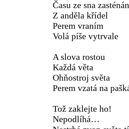
Času ze sna zasténán
Z anděla křídel
Perem vraním
Volá píše vytrvale
A slova rostou
Každá věta
Ohňostroj světa
Perem vzatá na pašk
Tož zaklejte ho!
Nepodlíhá…