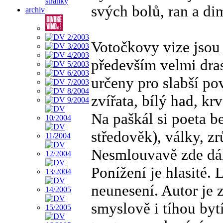
stránky
svých bolů, ran a dim
archiv
Votočkovy vize jsou
především velmi dras
určeny pro slabší po
zvířata, bílý had, krv
Na paškál si poeta be
středověk), války, zr
Nesmlouvavě zde dále
Ponížení je hlasité. 
neunesení. Autor je 
smyslově i tíhou byt