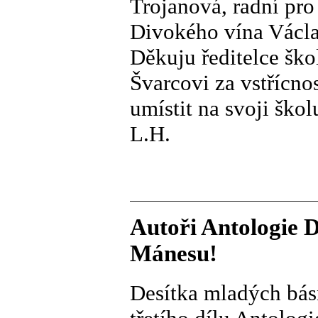
Trojanová, radní pro
Divokého vína Václa
Děkuju ředitelce šk
Švarcovi za vstřícno
umístit na svoji ško
L.H.
Autoři Antologie D
Mánesu!
Desítka mladých básn