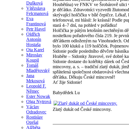
Dušková
Houbětína) ve FNKV ve Šrobárově ulici 
Vítězslava
je děťátko. Zdravotníci vyzvedli žlutomo
Felcmanová
skrývající holčičku v bílé čepičce. Lékař, 
Eva
telefonoval, mi hlásil: Je krásná! Podle p
Frantinová
stará 4–7 dní, na pohled v pořádku!
Petr Havel
Holčička je pátým letošním nechtěným d
Oldřich
nositelkou pořadového čísla 219. Je prvn
Antonín
děťátkem odloženým na Vinohradech. O
Hostaša
bylo 100 kluků a 119 holčiček. Pojmenova
Ota Karel
Sidonie podle posledního děvčete básník
Miroslav
Hraběte – Sidonky Jiravové, své dobré k
Koupil
Sidonie dostane do kolébky dárek od Čes
Tomáš
mincovny, a. s. – tradiční zlatý dukát, jím
Mladějovský
spřátelená společnost obdarovává všechn
Jana
děťátka. Děkuju České mincovně!
Mrkosová
Ať žije Sidonie!
Leopold F.
Němec
Babydědek Lu
Ester Nowak
Olga Nytrová
Václav
Zlatý dukát od České mincovny.
Odradovec
Rostislav
Opršal
Alžběta