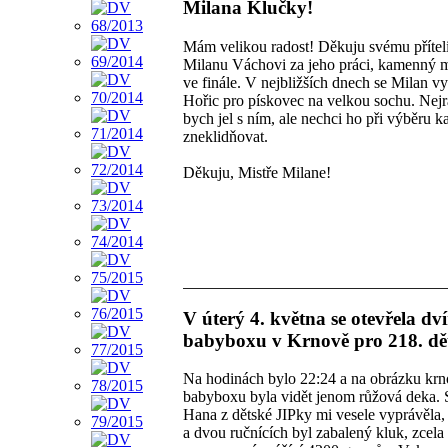
Milana Klučky!
Mám velikou radost! Děkuju svému přítel
Milanu Váchovi za jeho práci, kamenný m
ve finále. V nejbližších dnech se Milan v
Hořic pro pískovec na velkou sochu. Nejr
bych jel s ním, ale nechci ho při výběru 
zneklidňovat.
Děkuju, Mistře Milane!
V úterý 4. května se otevřela dv
babyboxu v Krnově pro 218. dě
Na hodinách bylo 22:24 a na obrázku kr
babyboxu byla vidět jenom růžová deka. S
Hana z dětské JIPky mi vesele vyprávěla,
a dvou ručnících byl zabalený kluk, zcela