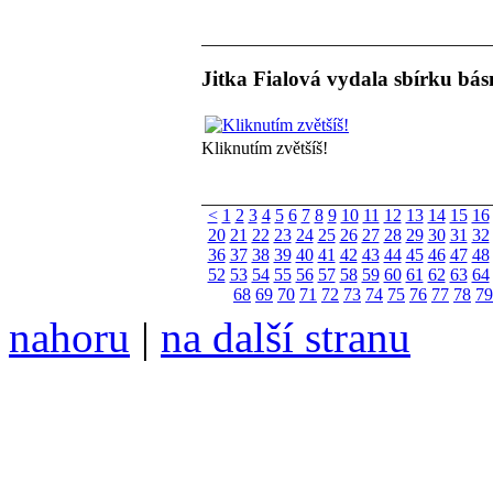
Jitka Fialová vydala sbírku bás
Kliknutím zvětšíš!
<
1
2
3
4
5
6
7
8
9
10
11
12
13
14
15
16
20
21
22
23
24
25
26
27
28
29
30
31
32
36
37
38
39
40
41
42
43
44
45
46
47
48
52
53
54
55
56
57
58
59
60
61
62
63
64
68
69
70
71
72
73
74
75
76
77
78
79
nahoru
|
na další stranu
Divoké víno 143/2026 vyšl
ISSN 1214-6099 ❖ samozva