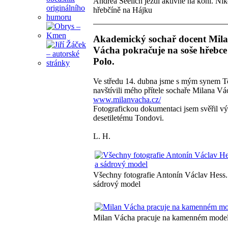
Andrea Seelich jezdí aktivně na koni. Ni
hřebčíně na Hájku
Akademický sochař docent Mil
Vácha pokračuje na soše hřebc
Polo.
Ve středu 14. dubna jsme s mým synem 
navštívili mého přítele sochaře Milana V
www.milanvacha.cz/
Fotografickou dokumentaci jsem svěřil v
desetiletému Tondovi.
L. H.
Všechny fotografie Antonín Václav Hess.
sádrový model
Milan Vácha pracuje na kamenném model