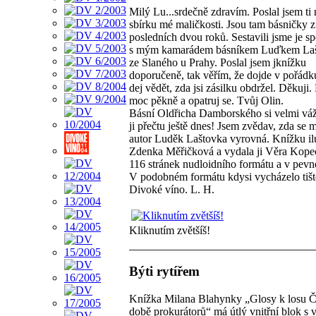
Milý Lu...srdečně zdravím. Poslal jsem ti
sbírku mé maličkosti. Jsou tam básničky z
posledních dvou roků. Sestavili jsme je s
s mým kamarádem básníkem Luďkem Laš
ze Slaného u Prahy. Poslal jsem jknížku
doporučeně, tak věřím, že dojde v pořádk
dej vědět, zda jsi zásilku obdržel. Děkuji.
moc pěkně a opatruj se. Tvůj Olin.
Básní Oldřicha Damborského si velmi váž
ji přečtu ještě dnes! Jsem zvědav, zda se
autor Luděk Laštovka vyrovná. Knížku il
Zdenka Měřičková a vydala ji Věra Kopec
116 stránek nudloidního formátu a v pevn
V podobném formátu kdysi vycházelo tiš
Divoké víno. L. H.
Kliknutím zvětšíš!
Býti rytířem
Knížka Milana Blahynky „Glosy k losu Č
době prokurátorů“ má útlý vnitřní blok s 