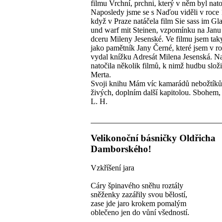
filmu Vrchní, prchni, který v něm byl nat
Naposledy jsme se s Naďou viděli v roce
když v Praze natáčela film Sie sass im Gl
und warf mit Steinen, vzpomínku na Janu
dceru Mileny Jesenské. Ve filmu jsem taky
jako pamětník Jany Černé, které jsem v r
vydal knížku Adresát Milena Jesenská. N
natočila několik filmů, k nimž hudbu slož
Merta.
Svoji knihu Mám víc kamarádů nebožtíků
živých, doplním další kapitolou. Sbohem
L. H.
Velikonoční básničky Oldřicha
Damborského!
Vzkříšení jara
Cáry špinavého sněhu roztály
sněženky zazářily svou bělostí,
zase jde jaro krokem pomalým
oblečeno jen do vůní všedností.