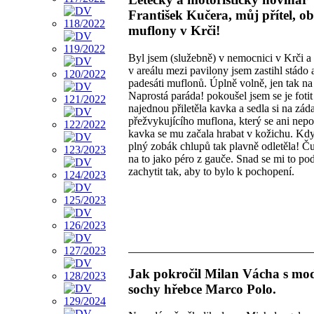
František Kučera, můj přítel, o
muflony v Krči!
Byl jsem (služebně) v nemocnici v Krči a
v areálu mezi pavilony jsem zastihl stádo 
padesáti muflonů. Úplně volně, jen tak na
Naprostá paráda! pokoušel jsem se je fotit
najednou přiletěla kavka a sedla si na zád
přežvykujícího muflona, který se ani nepo
kavka se mu začala hrabat v kožichu. Kd
plný zobák chlupů tak plavně odletěla! Č
na to jako péro z gauče. Snad se mi to pod
zachytit tak, aby to bylo k pochopení.
Jak pokročil Milan Vácha s mo
sochy hřebce Marco Polo.