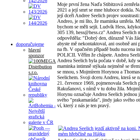
Moje první žena Naďa Stibitzová zemřela
2021 a její smrt se mne hluboce dotkla. N
její dceři Andree Seelich projev soustrasti
Andreo, je mi líto, že maminka umřela. M
bychom se měli sejít. Ludvík Hess, kdyko
305 139, hess@hess.cz" Andrea Seelich 
odpověděla: "Dobrý den, důrazně Vás ž
abyste mě nekontaktoval, ani osobně ani p
doporučujeme
na fb. V opačném případě budu nucena i
hlavní
POLICII. Věřím že chápete. Andrea Seel
sponzor
Andrea Seelich byla počata v době, kdy se
maminka intimně stýkala nejméně se třemi
se mnou, s Mojmírem Horynou a Thoma
Seelichem. Svoji dceru Andreu, která se n
21. července 1969, pojmenovala Seelich 
Rakušanovi, s nímž v tu dobu žila. Mojmí
Horynu označuje Andrea Seelich jednou 
svého "prakamaráda", jindy jako svého o
ví, který z nás je ten pravý.