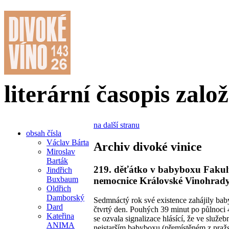
literární časopis zalo
na další stranu
obsah čísla
Václav Bárta
Archiv divoké vinice
Miroslav
Barták
219. děťátko v babyboxu Fakul
Jindřich
Buxbaum
nemocnice Královské Vinohrady
Oldřich
Damborský
Sedmnáctý rok své existence zahájily ba
Dard
čtvrtý den. Pouhých 39 minut po půlnoci 
Kateřina
se ozvala signalizace hlásící, že ve služeb
ANIMA
nejstarším babyboxu (přemístěném z praž