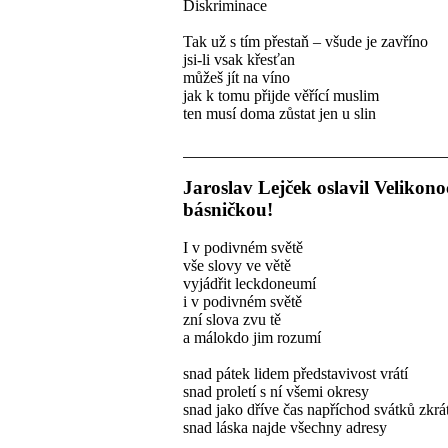
Diskriminace
Tak už s tím přestaň – všude je zavříno
jsi-li vsak křesťan
můžeš jít na víno
jak k tomu přijde věřící muslim
ten musí doma zůstat jen u slin
Jaroslav Lejček oslavil Velikono
básničkou!
I v podivném světě
vše slovy ve větě
vyjádřit leckdoneumí
i v podivném světě
zní slova zvu tě
a málokdo jim rozumí
snad pátek lidem představivost vrátí
snad proletí s ní všemi okresy
snad jako dříve čas napříchod svátků zkrát
snad láska najde všechny adresy