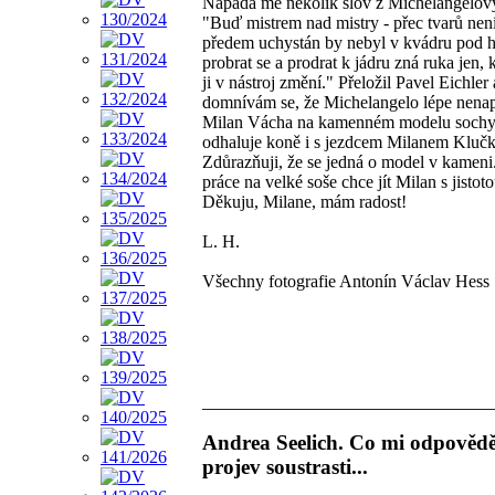
Napadá mě několik slov z Michelangelov
"Buď mistrem nad mistry - přec tvarů není
předem uchystán by nebyl v kvádru pod hl
probrat se a prodrat k jádru zná ruka jen,
ji v nástroj změní." Přeložil Pavel Eichler 
domnívám se, že Michelangelo lépe nenap
Milan Vácha na kamenném modelu sochy
odhaluje koně i s jezdcem Milanem Kluč
Zdůrazňuji, že se jedná o model v kameni
práce na velké soše chce jít Milan s jistoto
Děkuju, Milane, mám radost!
L. H.
Všechny fotografie Antonín Václav Hess
Andrea Seelich. Co mi odpovědě
projev soustrasti...