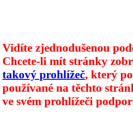
104 00 Praha 10, Hájek 88
redakce@divokevino.cz
vyjde 19. července 2026
Vidíte zjednodušenou pod
Chcete-li mít stránky zobr
takový prohlížeč
, který p
používané na těchto strán
ve svém prohlížeči podpor