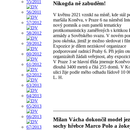
Nikogda ně zabuděm!
V květnu 2021 vznikl na místě, kde stál 
maršála Koněva, v Praze 6 na náměstí Int
nový pomník a osm panelů tematicky
protikomunisticky zaměřených s kritikou
armády a Sovětského svazu. V novém p
jsou okénka, jimiž je možno sledovat i fil
Expozice je dílem neziskové organizace
podporované radnicí Prahy 6. Při jejím ot
organizátoři žádali veřejnost, aby expozici
V Praze 3 se hlavní třída jmenuje Koněvo
dlouhá 3400 metrů a čítá 255 domů. V 
ulici žije podle mého odhadu řádově 10 00
L. H.
Milan Vácha dokončil model je
sochy hřebce Marco Polo a žoke