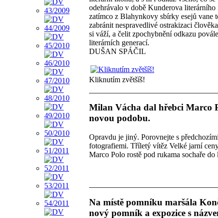
odehrávalo v době Kunderova literárního 
zatímco z Blahynkovy sbírky esejů vane 
zabránit nespravedlivé ostrakizaci člověka
si váží, a čelit zpochybnění odkazu pová
literárních generací.
DUŠAN SPÁČIL
Kliknutím zvětšíš!
Milan Vácha dal hřebci Marco 
novou podobu.
Opravdu je jiný. Porovnejte s předchozím
fotografiemi. Tříletý vítěz Velké jarní cen
Marco Polo rostě pod rukama sochaře do 
Na místě pomníku maršála Koně
nový pomník a expozice s názv