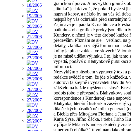
grafickou úpravu. A nezvyklou gramáž ob
„titulka“ je tak tvrdá, že pokud byste si ji 
náprsní kapsy, a někdo by na vás šel třeb
nejspíš by vás ochránila před smrtelným 
Zajímavá je i parafa K. na titulce a kresba
patitulu – oba grafické prvky jsou dílem 
Kundery, o němž je v této drobné knížce 
především. Přiznám se ale – většinou na 
detaily, zkrátka na vnější formu moc ned
knihy je přece zakleta ve slovech! V tomt
je na místě udělat výjimku. I to, jak tento 
vypadá, podává o Blahynkově publikaci 
informaci.
Nezvyklým způsobem vypravený text a p
redakce svědčí o tom, že jde o knížečku, v
autorovi (a zřejmě i vydavateli Davidu Vo
záleželo na každé myšlence a slově. Kresb
podpis (oboje převzaté z Blahynkovy so
korespondence s Kunderou) zase napovída
Blahynka, literární historik a zasvěcený v
díla českých básníků několika generací (
a Biebla přes Miroslava Floriana a Jana Pi
Karla Sýse, Jiřího Žáčka, i třeba Jiřího Ku
v případě Milana Kundery skutečný znalec
supertvrdá obálka? Tu vnímám jako obrann