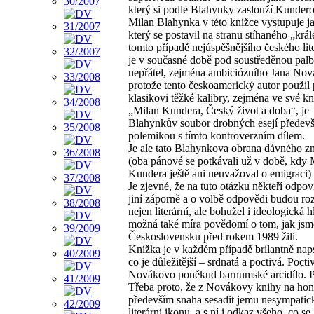
který si podle Blahynky zaslouží Kundero
Milan Blahynka v této knížce vystupuje ja
který se postavil na stranu stíhaného „král
tomto případě nejúspěšnějšího českého lite
je v současné době pod soustředěnou pal
nepřátel, zejména ambiciózního Jana Nov
protože tento českoamerický autor použil 
klasikovi těžké kalibry, zejména ve své kn
„Milan Kundera, Český život a doba“, je
Blahynkův soubor drobných esejí předev
polemikou s tímto kontroverzním dílem.
Je ale tato Blahynkova obrana dávného 
(oba pánové se potkávali už v době, kdy 
Kundera ještě ani neuvažoval o emigraci)
Je zjevné, že na tuto otázku někteří odpov
jiní záporně a o volbě odpovědi budou ro
nejen literární, ale bohužel i ideologická h
možná také míra povědomí o tom, jak jsm
Československu před rokem 1989 žili.
Knížka je v každém případě brilantně nap
co je důležitější – srdnatá a poctivá. Pocti
Novákovo poněkud barnumské arcidílo. 
Třeba proto, že z Novákovy knihy na hon
především snaha sesadit jemu nesympatic
literární ikonu, a s ní i odkaz všeho, co se