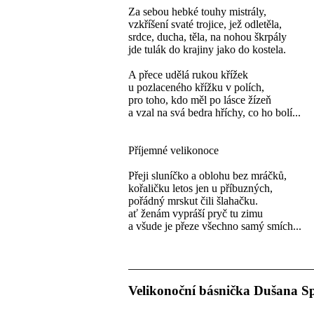
Za sebou hebké touhy mistrály,
vzkříšení svaté trojice, jež odletěla,
srdce, ducha, těla, na nohou škrpály
jde tulák do krajiny jako do kostela.
A přece udělá rukou křížek
u pozlaceného křížku v polích,
pro toho, kdo měl po lásce žízeň
a vzal na svá bedra hříchy, co ho bolí...
Příjemné velikonoce
Přeji sluníčko a oblohu bez mráčků,
kořaličku letos jen u příbuzných,
pořádný mrskut čili šlahačku.
ať ženám vypráší pryč tu zimu
a všude je přeze všechno samý smích...
Velikonoční básnička Dušana Sp