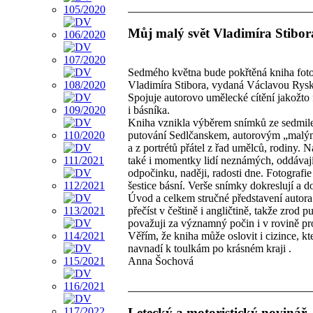
Můj malý svět Vladimíra Stibor
Sedmého května bude pokřtěná kniha foto
Vladimíra Stibora, vydaná Václavou Rys
Spojuje autorovo umělecké cítění jakožto 
i básníka.
Kniha vznikla výběrem snímků ze sedmil
putování Sedlčanskem, autorovým „malý
a z portrétů přátel z řad umělců, rodiny. Na
také i momentky lidí neznámých, oddávají
odpočinku, naději, radosti dne. Fotografie
šestice básní. Verše snímky dokreslují a do
Úvod a celkem stručné představení autora
přečíst v češtině i angličtině, takže zrod p
považuji za významný počin i v rovině pr
Věřím, že kniha může oslovit i cizince, kt
navnadí k toulkám po krásném kraji .
Anna Šochová
Letecký a motoristický novinář