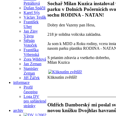
Sochař Milan Kuzica instaloval 
Petráňová
Dušan Spáčil
parku v Dolních Počernicích svo
Karel Sýs
sochu RODINA - NATAN!
Václav Teslík
František
Dobry den Vazeny pan Hess,
Uher
Jan Ziny
218 je solidna volicska zakladna.
Vávra
Štěpán
Ja som k MDD a Roku rodiny, vcera insta
Votoček
nasom parku plastiku RODINA - NATA
Františka
Vrbenská
S prianim zdravia a vsetkeho dobreho,
Zora Wildová
Milan Kuzica
Jan Zeman
Stanislav
Zeman
Kliknutím zvětšíš!
Jiří Žáček
informace
Profil
časopisu
Loga DV
pro spřátelené
Oldřich Damborský mi poslal sv
stránky
novou knížku Dvojhlas havranů
archiv