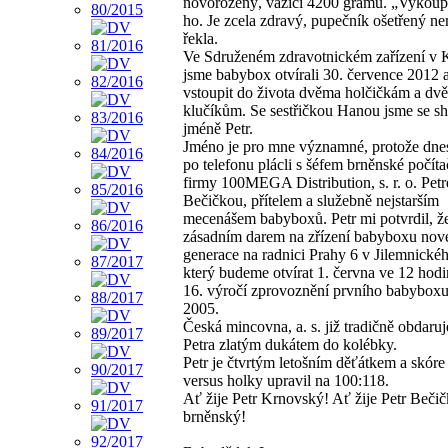
novorozený, vážící 4200 gramů. „Vykoup
ho. Je zcela zdravý, pupečník ošetřený ne
řekla.
Ve Sdruženém zdravotnickém zařízení v 
jsme babybox otvírali 30. července 2012
vstoupit do života dvěma holčičkám a dv
klučíkům. Se sestřičkou Hanou jsme se sh
jméně Petr.
Jméno je pro mne významné, protože dnes
po telefonu plácli s šéfem brněnské počít
firmy 100MEGA Distribution, s. r. o. Pet
Bečičkou, přítelem a služebně nejstarším
mecenášem babyboxů. Petr mi potvrdil, že
zásadním darem na zřízení babyboxu nov
generace na radnici Prahy 6 v Jilemnického
který budeme otvírat 1. června ve 12 hodi
16. výročí zprovoznění prvního babyboxu
2005.
Česká mincovna, a. s. již tradičně obdaru
Petra zlatým dukátem do kolébky.
Petr je čtvrtým letošním děťátkem a skóre
versus holky upravil na 100:118.
Ať žije Petr Krnovský! Ať žije Petr Beči
brněnský!