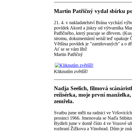
Martin Patřičný vydal sbírku p
21. 4. v nakladatelství Brána vychází výb
povídek Akord a jiskry od výtvarníka Mar
Patřičného, který pracuje se dřevem. (Kus
stromu, dokumentární seriál teď opakuje
Většina povídek je "zamilovaných" a o dř
Ať se se vám líbí!
Martin Patřičný
Kliknutím zvětšíš!
Nadja Seelich, filmová scánárist
režisérka, moje první manželka,
zemřela.
Svatbu jsme měli na radnici ve Vršovicích
prosinci 1966. Jmenovala se Naďa Stibitz
Bydleli jsme v domě číslo 4 ve Vozové uli
rozhraní Žižkova a Vinohrad. Dům je zn