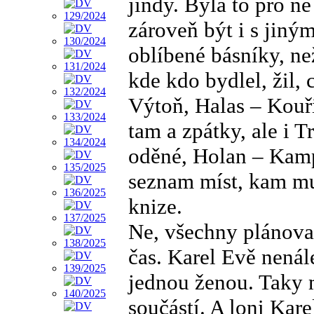
jindy. Byla to pro ně
zároveň být i s jiným
oblíbené básníky, neži
kde kdo bydlel, žil,
Výtoň, Halas – Kouři
tam a zpátky, ale i T
oděné, Holan – Kam
seznam míst, kam mu
knize.
Ne, všechny plánovan
čas. Karel Evě nenál
jednou ženou. Taky m
součástí. A loni Kar