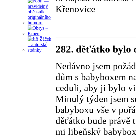
Křenovice
282. děťátko bylo 
Nedávno jsem požád
dům s babyboxem na
ceduli, aby ji bylo v
Minulý týden jsem se
babyboxu vše v pořád
děťátko bude právě t
mi libeňský babybox 