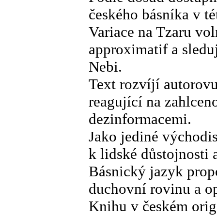
českého básníka v té
Variace na Tzaru vo
approximatif a sled
Nebi.
Text rozvíjí autorov
reagující na zahlcen
dezinformacemi.
Jako jediné východisk
k lidské důstojnosti
Básnický jazyk propo
duchovní rovinu a op
Knihu v českém orig