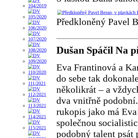
Předkloněný Pavel B
Dušan Spáčil Na p
Eva Frantinová a Kar
do sebe tak dokonale
několikrát – a vždyck
dva vnitřně podobní.
rukopis jako má Eva!
společnou socialisti
podobný talent psát 