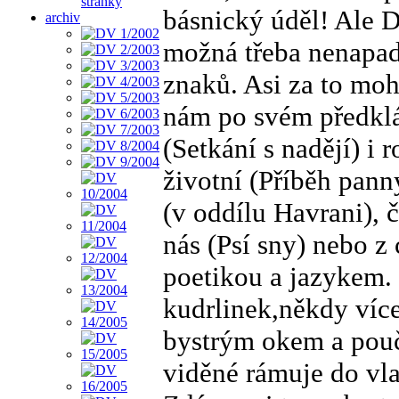
stránky
básnický úděl! Ale D
archiv
možná třeba nenapadn
znaků. Asi za to moh
nám po svém předklá
(Setkání s nadějí) i
životní (Příběh pann
(v oddílu Havrani), 
nás (Psí sny) nebo z 
poetikou a jazykem.
kudrlinek,někdy více
bystrým okem a pou
viděné rámuje do vl