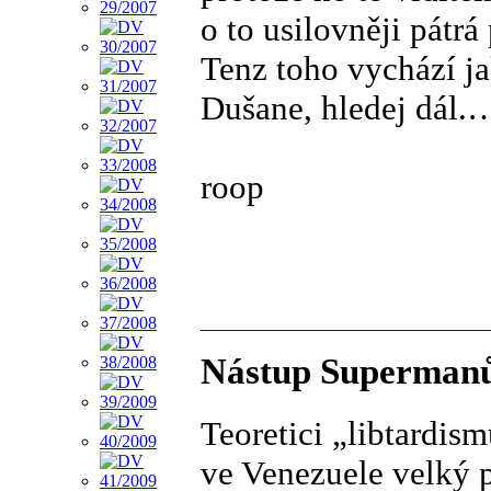
o to usilovněji pátr
Tenz toho vychází 
Dušane, hledej dál.…
roop
Nástup Superman
Teoretici „libtardi
ve Venezuele velký 