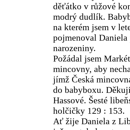
děťátko v růžové ko
modrý dudlík. Babyb
na kterém jsem v let
pojmenoval Daniela p
narozeniny.
Požádal jsem Markét
mincovny, aby necha
jímž Česká mincovna
do babyboxu. Děkuji
Hassové. Šesté libeň
holčičky 129 : 153.
Ať žije Daniela z Li