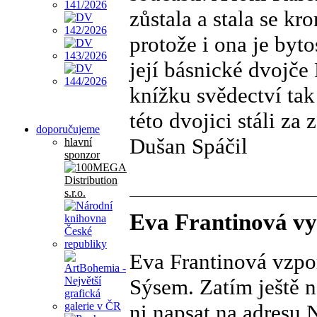
zůstala a stala se kr
protože i ona je byto
její básnické dvojče
knížku svědectví tak
této dvojici stáli za 
doporučujeme
Dušan Spáčil
hlavní
sponzor
Eva Frantinová vy
Eva Frantinová vzpom
Sýsem. Zatím ještě ne
ni napsat na adresu