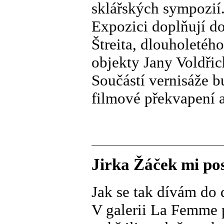
sklářských sympozií
Expozici doplňují do
Štreita, dlouholetéh
objekty Jany Voldři
Součástí vernisáže b
filmové překvapení a
Jirka Žáček mi pos
Jak se tak dívám do 
V galerii La Femme p