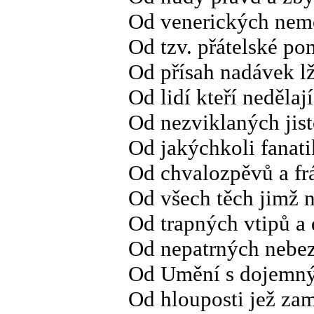
Od venerických nem
Od tzv. přátelské po
Od přísah nadávek lž
Od lidí kteří neděla
Od nezviklaných jist
Od jakýchkoli fanat
Od chvalozpěvů a fr
Od všech těch jimž n
Od trapných vtipů a
Od nepatrných nebe
Od Umění s dojemný
Od hlouposti jež za