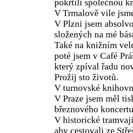
pokřtili společnou k
V Trmalově vile jsme
V Plzni jsem absolvo
složených na mé básn
Také na knižním vel
poté jsem v Café Prá
který zpíval řadu no
Prožij sto životů.
V turnovské knihovn
V Praze jsem měl tisk
březnového koncertu
V historické tramvaji
aby cestovali ze Stř