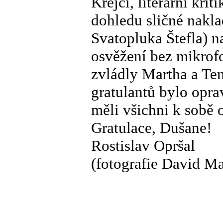
Krejčí, literární kri
dohledu sličné nakl
Svatopluka Štefla) n
osvěžení bez mikrofo
zvládly Martha a Te
gratulantů bylo opra
měli všichni k sobě 
Gratulace, Dušane!
Rostislav Opršal
(fotografie David Ma