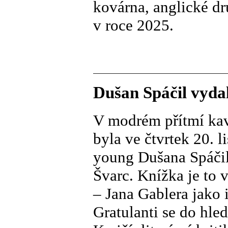
kovárna, anglické dr
v roce 2025.
Dušan Spáčil vydal
V modrém přítmí ka
byla ve čtvrtek 20. l
young Dušana Spáčila
Švarc. Knížka je to 
– Jana Gablera jako 
Gratulanti se do hle