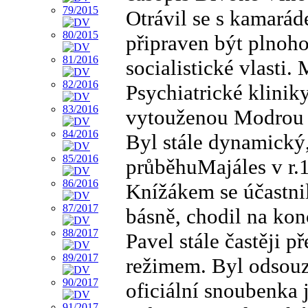
Otrávil se s kamarád
připraven být plno
socialistické vlasti
Psychiatrické klinik
vytouženou Modrou 
Byl stále dynamický,
průběhuMajáles v r.1
Knížákem se účastni
básně, chodil na kon
Pavel stále častěji
režimem. Byl odsouz
oficiální snoubenka 