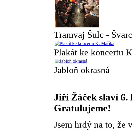
Tramvaj Šulc - Švar
Plakát ke koncertu 
Jabloň okrasná
Jiří Žáček slaví 6
Gratulujeme!
Jsem hrdý na to, že 