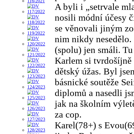
A byli i „setrvale ml
nosili módní účesy či
se věnovali jiným zo
nim nikdy nesedělo.
(spolu) jen smáli. Tu
Karlem si tvrdošíjně
dětský úžas. Byl jsem
básnické soutěže Sei
diplomů a nasedli js
jak na školním výlet
za cop.
Karel(78+) s Evou(69