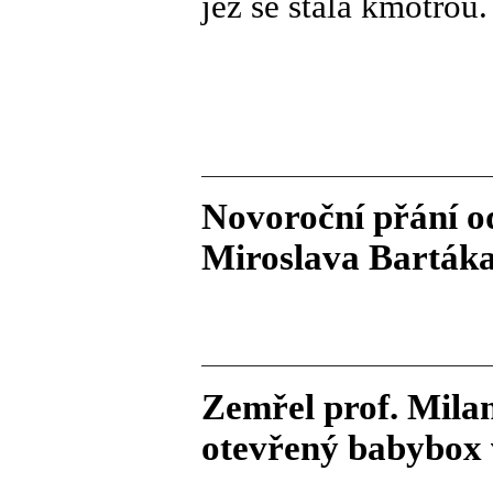
jež se stala kmotro
Novoroční přání o
Miroslava Barták
Zemřel prof. Mila
otevřený babybox