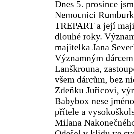
Dnes 5. prosince jsm
Nemocnici Rumburk. 
TREPART a její maji
dlouhé roky. Význam
majitelka Jana Sever
Významným dárcem 
Lanškrouna, zastoup
všem dárcům, bez ni
Zdeňku Juřicovi, vý
Babybox nese jméno
přítele a vysokoškol
Milana Nakonečného,
Odešel v klidu ve s