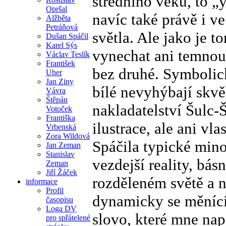
středního věku, to 
Opršal
navíc také právě i ve
Alžběta
Petráňová
světla. Ale jako je 
Dušan Spáčil
Karel Sýs
vynechat ani temnou s
Václav Teslík
František
bez druhé. Symbolic
Uher
Jan Ziny
bílé nevyhýbají skvěl
Vávra
Štěpán
nakladatelství Šulc-
Votoček
Františka
ilustrace, ale ani v
Vrbenská
Zora Wildová
Spáčila typické mino
Jan Zeman
Stanislav
vezdejší reality, bá
Zeman
Jiří Žáček
rozděleném světě a n
informace
Profil
dynamicky se měnící 
časopisu
Loga DV
slovo, které mne napa
pro spřátelené