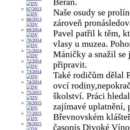
Beran.
Naše osudy se prolín
zároveň pronásledov
Pavel patřil k těm, k
vlasy u muzea. Pohor
Máničky a snažil se 
připravit.
Také rodičům dělal Pa
ovcí rodiny,nepokra
školství. Práci hleda
zajímavé uplatnění,
Břevnovském klášteř
časopis Divoké Víno