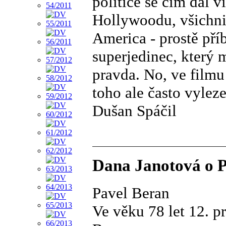
politice se čím dál 
Hollywoodu, všichni
America - prostě pří
superjedinec, který 
pravda. No, ve filmu
toho ale často vyleze
Dušan Spáčil
Dana Janotová o P
Pavel Beran
Ve věku 78 let 12. p