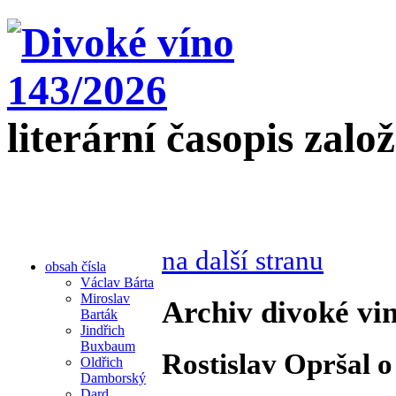
literární časopis zalo
na další stranu
obsah čísla
Václav Bárta
Miroslav
Archiv divoké vin
Barták
Jindřich
Buxbaum
Rostislav Opršal o
Oldřich
Damborský
Dard