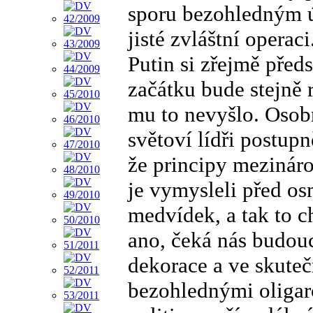
sporu bezohledným ú
jisté zvláštní operaci
Putin si zřejmě před
začátku bude stejně 
mu to nevyšlo. Osobn
světoví lídři postup
že principy mezináro
je vymysleli před os
medvídek, a tak to c
ano, čeká nás budouc
dekorace a ve skuteč
bezohlednými oligarc