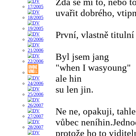
Zdá se mi to, nebo to
uvařit dobrého, vtip
První, vlastně titul
Byl jsem jang
"when I wasyoung"
ale hin
su len jin.
Ne ne, opakuji, tahle
vůbec neníhin.Jednod
protože ho to vidite