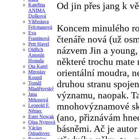
Od jin přes jang k 
Kateřina
ANIMA
Dušková
Vítězslava
Koncem minulého roku
Felcmanová
Eva
čtenáře nová (už os
Frantinová
Petr Havel
názvem Jin a young,
Oldřich
Antonín
některé trochu mate 
Hostaša
Ota Karel
orientální moudra, n
Miroslav
Koupil
druhou stranu spojen
Tomáš
Mladějovský
významu, naopak. Ta
Jana
Mrkosová
mnohovýznamové skvě
Leopold F.
Němec
(ano, přiznávám hned,
Ester Nowak
Olga Nytrová
básněmi. Ač je auto
Václav
Odradovec
Rostislav