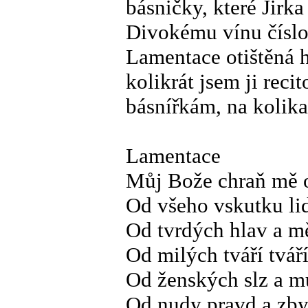
básničky, které Jirk
Divokému vínu číslo
Lamentace otištěná 
kolikrát jsem ji rec
básnířkám, na kolika
Lamentace
Můj Bože chraň mě 
Od všeho vskutku li
Od tvrdých hlav a 
Od milých tváří tvář
Od ženských slz a m
Od nudy pravd a zb