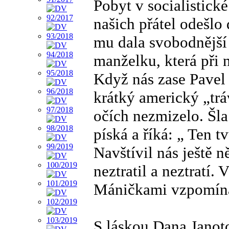
Pobyt v socialistické
našich přátel odešlo
mu dala svobodnější 
manželku, která při 
Když nás zase Pavel 
krátký americký „trá
očích nezmizelo. Šla
píská a říká: „ Ten 
Navštívil nás ještě 
neztratil a neztratí
Máničkami vzpomín
S láskou Dana Janot