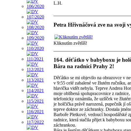
L.H.
Petra Hřivnáčová zve na svoji v
Kliknutím zvětšíš!
164. děťátko v babyboxu je hol
Bára na radnici Prahy 2!
Děťátko se mi objevilo na obrazovce v ne
v 9:55 celé zabalené ve žlutém ručníku, a
hlavička vidět nebyla. Teprve Andrea Ho
moje oblíbená spolupracovnice z radnice,
telefonicky oznámila, že uzlíček ve žluté
je holčička právě narozená, pupečník jí oše
teprve doktor ze záchranky. Dostala jmén
Barboře Pletkové, vedoucí hospodářské z
radnice, která stačila přijet k babyboxu s
záchrankou.
Bára je šestým děťátkem v babyboxu star