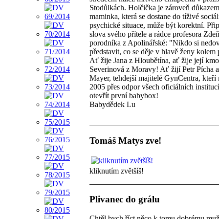
Stodůlkách. Holčička je zároveň důkazem,
maminka, která se dostane do tíživé sociál
psychické situace, může být korektní. Př
slova svého přítele a rádce profesora Zde
porodníka z Apolinářské: "Nikdo si ned
představit, co se děje v hlavě ženy kolem
Ať žije Jana z Hloubětína, ať žije její kmo
Severinová z Moravy! Ať žijí Petr Pícha 
Mayer, tehdejší majitelé GynCentra, kteří
2005 přes odpor všech oficiálních instituc
otevřít první babybox!
Babydědek Lu
Tomáš Matys zve!
kliknutím zvětšíš!
Plivanec do grálu
Chtěl bych říct něco k tomu dobrému muž