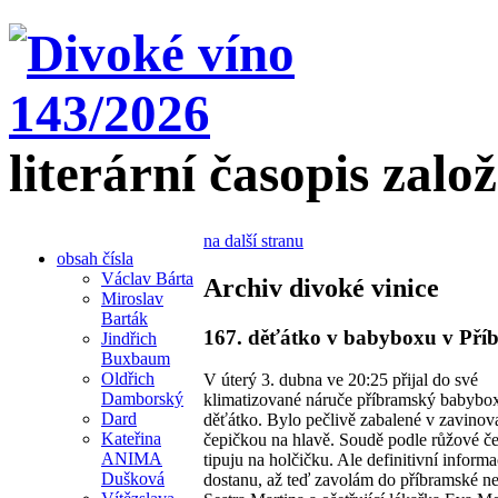
literární časopis zalo
na další stranu
obsah čísla
Václav Bárta
Archiv divoké vinice
Miroslav
Barták
167. děťátko v babyboxu v Pří
Jindřich
Buxbaum
Oldřich
V úterý 3. dubna ve 20:25 přijal do své
Damborský
klimatizované náruče příbramský babybox 
Dard
děťátko. Bylo pečlivě zabalené v zavinov
Kateřina
čepičkou na hlavě. Soudě podle růžové č
ANIMA
tipuju na holčičku. Ale definitivní informa
Dušková
dostanu, až teď zavolám do příbramské n