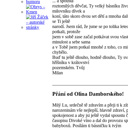
... a spousta
roztomilých děvčat, Ty velký básníku živo
milovníku dívek a
koní, táto skoro dvou set dětí a mnoha dal
se Ti ještě
narodí. Jsem rád, že jsme se po tolika lete
potkali, protože
jsem v sobě zase začal potkávat svou vlas
minulost a sebe sama
a v Tobě jsem potkal mnohé z toho, co mi
chybělo.
Buď tu ještě dlouho, hodně dlouho, Ty sv
hříšníku v království
pozemském. Tvůj
Milan
Přání od Olina Damborského!
Milý Lu, srdečně tě zdravím a přeji ti k zí
narozeninám vše nejlepší, hlavně zdraví,
spokojenost a aby jsi ještě vydal spoustu č
časopisu Divoké víno a dal do provozu s
babyboxů. Posílám ti básničku k tvým