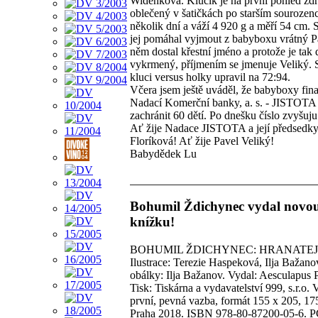
Widenková. Klučík je na první pohled zdr
oblečený v šatičkách po starším sourozen
několik dní a váží 4 920 g a měří 54 cm. 
jej pomáhal vyjmout z babyboxu vrátný P
něm dostal křestní jméno a protože je tak
vykrmený, příjmením se jmenuje Veliký. 
kluci versus holky upravil na 72:94.
Včera jsem ještě uváděl, že babyboxy fi
Nadací Komerční banky, a. s. - JISTOT
zachránit 60 dětí. Po dnešku číslo zvyšuju
Ať žije Nadace JISTOTA a její předsedk
Floríková! Ať žije Pavel Veliký!
Babydědek Lu
Bohumil Ždichynec vydal novo
knížku!
BOHUMIL ŽDICHYNEC: HRANATEJ
Ilustrace: Terezie Haspeková, Ilja Bažan
obálky: Ilja Bažanov. Vydal: Aesculapus 
Tisk: Tiskárna a vydavatelství 999, s.r.o.
první, pevná vazba, formát 155 x 205, 175
Praha 2018. ISBN 978-80-87200-05-6. P