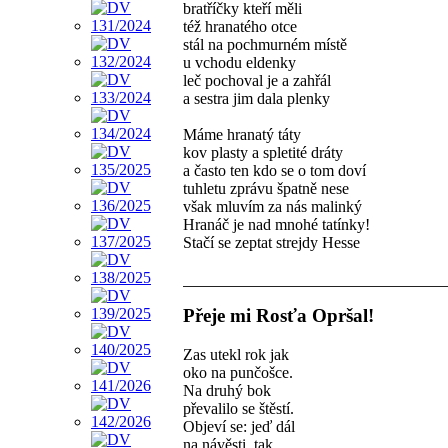
bratříčky kteří měli
též hranatého otce
stál na pochmurném místě
u vchodu eldenky
leč pochoval je a zahřál
a sestra jim dala plenky
Máme hranatý táty
kov plasty a spletité dráty
a často ten kdo se o tom doví
tuhletu zprávu špatně nese
však mluvím za nás malinký
Hranáč je nad mnohé tatínky!
Stačí se zeptat strejdy Hesse
Přeje mi Rosťa Opršal!
Zas utekl rok jak
oko na punčošce.
Na druhý bok
převalilo se štěstí.
Objeví se: jeď dál
na návěsti, tak