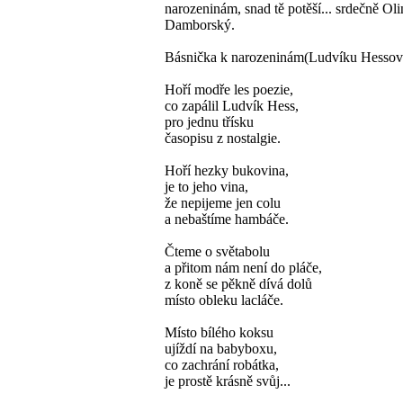
narozeninám, snad tě potěší... srdečně Oli
Damborský.
Básnička k narozeninám(Ludvíku Hessov
Hoří modře les poezie,
co zapálil Ludvík Hess,
pro jednu třísku
časopisu z nostalgie.
Hoří hezky bukovina,
je to jeho vina,
že nepijeme jen colu
a nebaštíme hambáče.
Čteme o světabolu
a přitom nám není do pláče,
z koně se pěkně dívá dolů
místo obleku lacláče.
Místo bílého koksu
ujíždí na babyboxu,
co zachrání robátka,
je prostě krásně svůj...