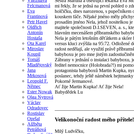
Vítězslava
Sestra Martina a ošetřující lékařka Eva 
Felcmanová
mi řekly, že se jedná na první pohled o z
Eva
holčičku, dnes narozenou, s pupečníkem 
Frantinová
kouskem fáče. Nějaké jméno měly přichys
Petr Havel
prosadím jméno Nela, jehož nositelkou je
Oldřich
majitele společnosti D.I.SEVEN, a. s., kte
Antonín
hlavním mecenášem příbramského babyb
Hostaša
Nela je pátým letošním děťátkem a skóre 
Ota Karel
versus kluci zvýšila na 95:72. Odložené d
Miroslav
radost nedělají, ale využití právě příbram
Koupil
babyboxu je pro mne jistým zadostiučině
Tomáš
Zábrany v jednání o instalaci babyboxu, j
Mladějovský
ředitel nemocnice (Holobrada?!) mi pomoh
Jana
protagonista babyboxů Martin Kupka, ny
Mrkosová
poslanec, tehdy ještě náměstek hejtmanky
Leopold F.
Pokorné Jermanové.
Němec
Ať žije Martin Kupka! Ať žije Nela!
Ester Nowak
Babydědek Lu
Olga Nytrová
Václav
Odradovec
Rostislav
Opršal
Velikonoční radost mého přítele!
Alžběta
Petráňová
Milý Ludvíčku,