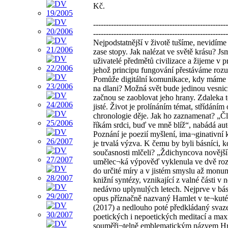
Kč.
-----------------------------------------------------
-----------------------------------------------------
Nejpodstatnější v životě tušíme, nevidíme
zase stopy. Jak nalézat ve světě krásu? Js
uživatelé předmětů civilizace a žijeme v pr
jehož principu fungování přestáváme roz
Pomůže digitální komunikace, kdy máme 
na dlani? Možná svět bude jedinou vesnic
začnou se zaoblovat jeho hrany. Zdaleka t
jisté. Život je prolínáním témat, střídáním 
chronologie děje. Jak ho zaznamenat? „Č
říkám srdci, buď ve mně blíž“, nabádá aut
Poznání je poezií myšlení, ima¬ginativní
je trvalá výzva. K čemu by byli básníci, 
současnosti mlčeli? „Ždichyncova novější
umělec¬ká výpověď vyklenula ve dvě roz
do určité míry a v jistém smyslu až monu
knižní syntézy, vznikající z valné části v 
nedávno uplynulých letech. Nejprve v bá
opus příznačně nazvaný Hamlet v te¬kut
(2017) a nedlouho poté předkládaný svaz
poetických i nepoetických meditací a max
souměři¬telně emblematickým názvem Hr