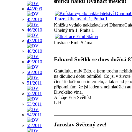
sbírku haiku Dvanáct měsíců!
Knížku vydalo nakladatelství DharmaGaia
Uhelný trh 1, Praha 1
Ilustrace Emil Sláma
Eduard Světlík se dnes dožívá 87
Gratuluju, milý Edo, a jsem trochu neklid
na dlouhou dobu odmlčel. Co jsi v životě 
čtenáři dočtou na internetu, a tak snad je
připomínám, že jsi jeden z nejmladších au
Divokého vína.
Ať žije Eda Světlík!
L.H.
Jaroslav Svěcený zve!