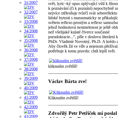
svět, lyric¬ký opus oplývající vůlí k filos
k poznávání (či k poznání) nepochybně z
nejvíce ztělesňuje tvůrčí svár sebereflektu¬
lidské bytosti s marasmaticky se přikulují
světem reflexe-prostým a reflexe samoz
jehož hodnotová nestmelenost je ještě obl
než všelijaké kulaté čtverce současné
pseudokracie...“, píše v doslovu literární k
PhDr. Vladimír Novotný, Ph.D. A krédo 
Aby člověk žil ve víře a nejenom přežíval
potřebuje k tomu pravdu: chtít lepší svět.
kliknutím zvětšíš!
Václav Bárta zve!
Kliknutím zvětšíš!
Zdvořilý Petr Petříček mi poslal 