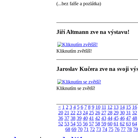
(...bez falše a pozlátka)
Jiří Altmann zve na výstavu!
Kliknutím zvětšíš!
Jaroslav Kučera zve na svoji vý
Kliknutím se zvětší!
<
1
2
3
4
5
6
7
8
9
10
11
12
13
14
15
16
20
21
22
23
24
25
26
27
28
29
30
31
32
36
37
38
39
40
41
42
43
44
45
46
47
48
52
53
54
55
56
57
58
59
60
61
62
63
64
68
69
70
71
72
73
74
75
76
77
78
79