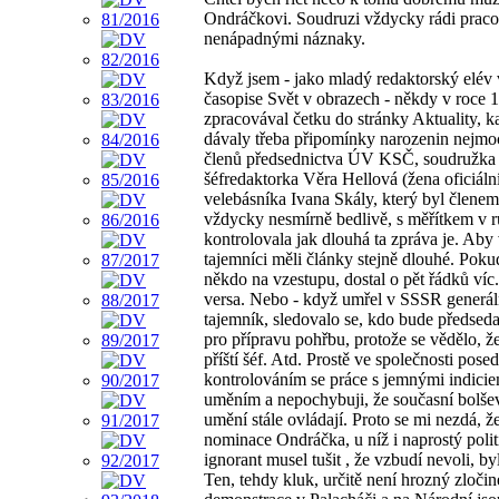
Ondráčkovi. Soudruzi vždycky rádi pracov
nenápadnými náznaky.
Když jsem - jako mladý redaktorský elév 
časopise Svět v obrazech - někdy v roce 
zpracovával četku do stránky Aktuality, k
dávaly třeba připomínky narozenin nejmo
členů předsednictva ÚV KSČ, soudružka
šéfredaktorka Věra Hellová (žena oficiáln
velebásníka Ivana Skály, který byl člene
vždycky nesmírně bedlivě, s měřítkem v r
kontrolovala jak dlouhá ta zpráva je. Aby 
tajemníci měli články stejně dlouhé. Poku
někdo na vzestupu, dostal o pět řádků víc.
versa. Nebo - když umřel v SSSR generál
tajemník, sledovalo se, kdo bude předsed
pro přípravu pohřbu, protože se vědělo, že
příští šéf. Atd. Prostě ve společnosti posed
kontrolováním se práce s jemnými indiciem
uměním a nepochybuji, že současní bolšev
umění stále ovládají. Proto se mi nezdá, ž
nominace Ondráčka, u níž i naprostý poli
ignorant musel tušit , že vzbudí nevoli, byl
Ten, tehdy kluk, určitě není hrozný zločin