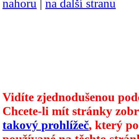
nahoru
|
na další stranu
Divoké víno 143/2026 vyšl
ISSN 1214-6099 ❖ samozva
104 00 Praha 10, Hájek 88
redakce@divokevino.cz
vyjde 19. července 2026
Vidíte zjednodušenou pod
Chcete-li mít stránky zobr
takový prohlížeč
, který p
používané na těchto strán