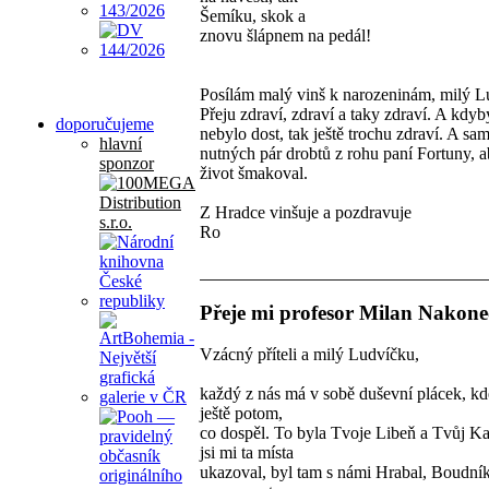
Šemíku, skok a
znovu šlápnem na pedál!
Posílám malý vinš k narozeninám, milý Lu
Přeju zdraví, zdraví a taky zdraví. A kdyb
doporučujeme
nebylo dost, tak ještě trochu zdraví. A s
hlavní
nutných pár drobtů z rohu paní Fortuny, a
sponzor
život šmakoval.
Z Hradce vinšuje a pozdravuje
Ro
Přeje mi profesor Milan Nakone
Vzácný příteli a milý Ludvíčku,
každý z nás má v sobě duševní plácek, kd
ještě potom,
co dospěl. To byla Tvoje Libeň a Tvůj Ka
jsi mi ta místa
ukazoval, byl tam s námi Hrabal, Boudní