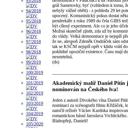
demonstrace v Palacháči a na Národní jso
grál Sametovky, byť (vzhledem k tomu, že
nebyly vážné oběti) - z pohledu 29 let pot
upocený. Komunistický pokus dostat něk
pendrekáře z roku 1989 do čela GIBS ted
být cílený experiment. Ale co je jeho úče
Možná skutečně zjistit, zda už by komuni
do vlády. Velká demonstrace je nejspíš př
že ne, alespoň Zdeněk Ondráček sám odst
tak se KSČM nejspíš opět v klidu vrátí do
poklidné opoziční existence. Času mají dos
nesmrtelná.
(ds)
Akademický malíř Daniel Pitín 
nominován na Českého lva!
Jeden z autorů Divokého vína Daniel Pitín
nominaci za scénografii filmu Křižáček, k
natočil režisér Václav Kardnka inspirova
romantickou básní Jaroslava Vrchlického.
Blahopřeji, Danieli!