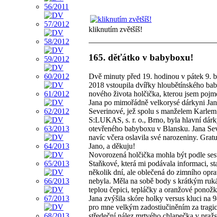
kliknutím zvětšíš!
165. děťátko v babyboxu!
Dvě minuty před 19. hodinou v pátek 9. 
2018 vstoupila dvířky hloubětínského ba
nového života holčička, kterou jsem poj
Jana po mimořádně velkorysé dárkyni Ja
Severinové, jež spolu s manželem Karlem
S:LUKAS, s. r. o., Brno, byla hlavní dárk
otevřeného babyboxu v Blansku. Jana Se
navíc včera oslavila své narozeniny. Gratu
Jano, a děkuju!
Novorozená holčička mohla být podle ses
Staňkové, která mi podávala informaci, sta
několik dní, ale oblečená do zimního opr
nebyla. Měla na sobě body s krátkým ru
teplou čepici, tepláčky a oranžové ponožk
Jana zvýšila skóre holky versus kluci na 9
pro mne velkým zadostiučiněním za tragi
středeční nález mrtvého chlapečka v praž