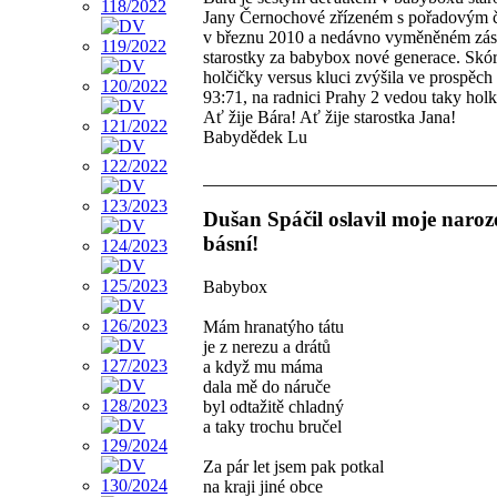
Jany Černochové zřízeném s pořadovým 
v březnu 2010 a nedávno vyměněném zá
starostky za babybox nové generace. Skó
holčičky versus kluci zvýšila ve prospěch
93:71, na radnici Prahy 2 vedou taky holk
Ať žije Bára! Ať žije starostka Jana!
Babydědek Lu
Dušan Spáčil oslavil moje naroz
básní!
Babybox
Mám hranatýho tátu
je z nerezu a drátů
a když mu máma
dala mě do náruče
byl odtažitě chladný
a taky trochu bručel
Za pár let jsem pak potkal
na kraji jiné obce