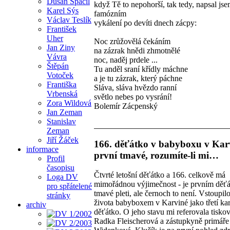
Dušan Spáčil
když Tě to nepohorší, tak tedy, napsal jse
Karel Sýs
famózním
Václav Teslík
vykálení po devíti dnech zácpy:
František
Uher
Noc zrůžovělá čekáním
Jan Ziny
na zázrak hnědi zhmotnělé
Vávra
noc, naděj prdele ...
Štěpán
Tu anděl sraní křídly máchne
Votoček
a je tu zázrak, který páchne
Františka
Sláva, sláva hvězdo ranní
Vrbenská
světlo nebes po vysrání!
Zora Wildová
Bolemír Zácpenský
Jan Zeman
Stanislav
Zeman
Jiří Žáček
166. děťátko v babyboxu v Karv
informace
první tmavé, rozumíte-li mi…
Profil
časopisu
Čtvrté letošní děťátko a 166. celkově má
Loga DV
mimořádnou výjimečnost - je prvním děť
pro spřátelené
tmavé pleti, ale černoch to není. Vstoupil
stránky
života babyboxem v Karviné jako třetí ka
archiv
děťátko. O jeho stavu mi referovala tisko
Radka Fleischerová a zástupkyně primáře