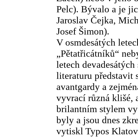
Pelc). Bývalo a je j
Jaroslav Čejka, Micha
Josef Šimon).
V osmdesátých letec
„Pětatřicátníků“ neb
letech devadesátých 
literaturu představit
avantgardy a zejmén
vyvrací různá klišé,
brilantním stylem vy
byly a jsou dnes zkr
vytiskl Typos Klato