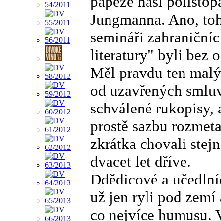
papeže naší polistop
Jungmanna. Ano, toho
semináři zahraničníc
literatury" byli bez
Měl pravdu ten malý
od uzavřených smluv,
schválené rukopisy, 
prostě sazbu rozmeta
zkrátka chovali stej
dvacet let dříve.
Ddědicové a učedlníci
už jen ryli pod zemí 
co nejvíce humusu. 