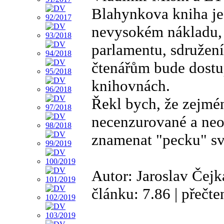
Blahynkova kniha je
nevysokém nákladu, 
parlamentu, sdružen
čtenářům bude dost
knihovnách.
Řekl bych, že zejména
necenzurované a neok
znamenat "pecku" sv
Autor: Jaroslav Čejk
článku: 7.86 | přečt