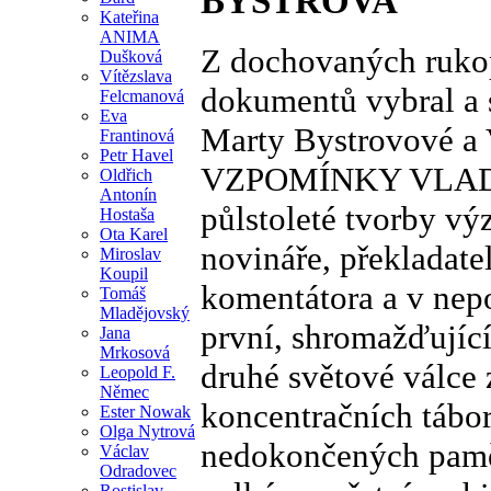
BYSTROVA
Kateřina
ANIMA
Z dochovaných rukop
Dušková
Vítězslava
dokumentů vybral a
Felcmanová
Eva
Marty Bystrovové a
Frantinová
Petr Havel
VZPOMÍNKY VLADIM
Oldřich
Antonín
půlstoleté tvorby v
Hostaša
Ota Karel
novináře, překladate
Miroslav
Koupil
komentátora a v nepo
Tomáš
Mladějovský
první, shromažďujíc
Jana
Mrkosová
druhé světové válce
Leopold F.
Němec
koncentračních tábor
Ester Nowak
Olga Nytrová
nedokončených pamět
Václav
Odradovec
Rostislav