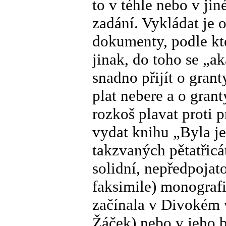
to v téhle nebo v ji
zadání. Vykládat je 
dokumenty, podle kte
jinak, do toho se „
snadno přijít o gran
plat nebere a o grant
rozkoš plavat proti 
vydat knihu „Byla j
takzvaných pětatřicát
solidní, nepředpojat
faksimile) monografii
začínala v Divokém v
Žáček) nebo v jeho b