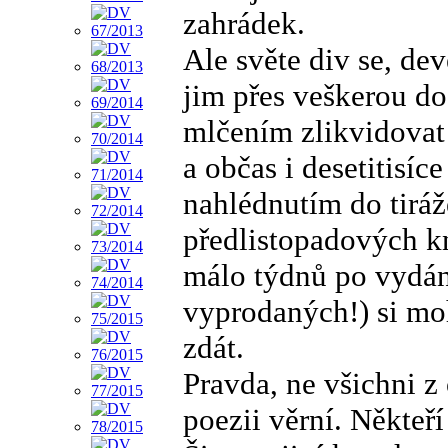
zahrádek.
Ale světe div se, dev
jim přes veškerou do
mlčením zlikvidovat 
a občas i desetitisíc
nahlédnutím do tiráž
předlistopadových k
málo týdnů po vydán
vyprodaných!) si moh
zdát.
Pravda, ne všichni z 
poezii věrní. Někteří