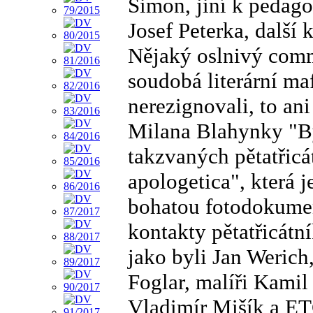
Šimon, jiní k pedago
Josef Peterka, další 
Nějaký oslnivý comme
soudobá literární maf
nerezignovali, to an
Milana Blahynky "By
takzvaných pětatřicá
apologetica", která 
bohatou fotodokumen
kontakty pětatřicátn
jako byli Jan Werich
Foglar, malíři Kami
Vladimír Mišík a ETC