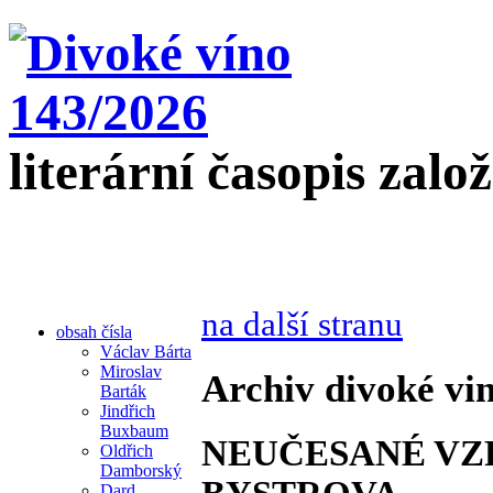
literární časopis zalo
na další stranu
obsah čísla
Václav Bárta
Miroslav
Archiv divoké vin
Barták
Jindřich
Buxbaum
NEUČESANÉ VZ
Oldřich
Damborský
Dard