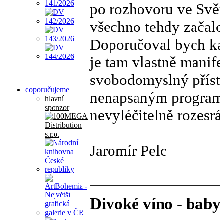
po rozhovoru ve Svět
všechno tehdy začal
Doporučoval bych kaž
je tam vlastně manife
svobodomyslný přístup
doporučujeme
nenapsaným programe
hlavní
sponzor
nevyléčitelně rozesrá
Jaromír Pelc
Divoké víno - baby