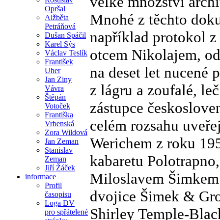
velké množství archi
Opršal
Mnohé z těchto dok
Alžběta
Petráňová
například protokol 
Dušan Spáčil
Karel Sýs
otcem Nikolajem, od
Václav Teslík
František
na deset let nucené
Uher
Jan Ziny
z lágru a zoufalé, l
Vávra
Štěpán
zástupce českoslove
Votoček
Františka
celém rozsahu uveře
Vrbenská
Zora Wildová
Werichem z roku 195
Jan Zeman
Stanislav
kabaretu Polotrapno,
Zeman
Jiří Žáček
Miloslavem Šimkem a
informace
Profil
dvojice Šimek & Gro
časopisu
Loga DV
Shirley Temple-Bla
pro spřátelené