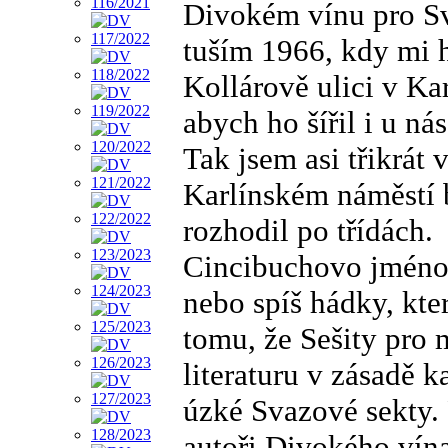
Divokém vínu pro Sv
tuším 1966, kdy mi 
Kollárově ulici v Ka
abych ho šířil i u ná
Tak jsem asi třikrá
Karlínském náměstí 
rozhodil po třídách.
Cincibuchovo jméno 
nebo spíš hádky, kte
tomu, že Sešity pro 
literaturu v zásadě ka
úzké Svazové sekty. 
autoři Divokého vín