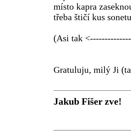
místo kapra zasekno
třeba štičí kus sonet
(Asi tak <--------------
Gratuluju, milý Ji (t
Jakub Fišer zve!