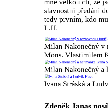
mne velkou ctí, že 
slavnostní předání d
tedy prvním, kdo mu
L.H.
Milan Nakonečný v 
Mons. Vlastimilem K
Milan Nakonečný a h
Ivana Stráská a Ludv
Zdeněk Janas posí