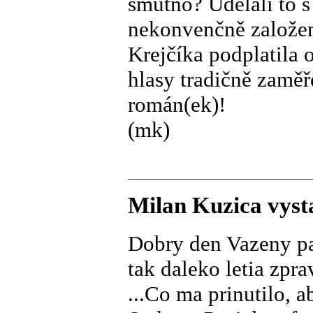
smutno? Udělali to s
nekonvenčně založe
Krejčíka podplatila
hlasy tradičně zamě
román(ek)!
(mk)
Milan Kuzica vysta
Dobry den Vazeny p
tak daleko letia zpra
...Co ma prinutilo, a