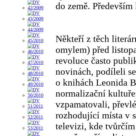
do země. Především kr
Někteří z těch literá
omylem) před listo
revoluce často publi
novinách, podíleli s
o knihách Leonida Br
normalizační kultuře,
vzpamatovali, převlé
rozhodující místa v 
televizi, kde tvůrč