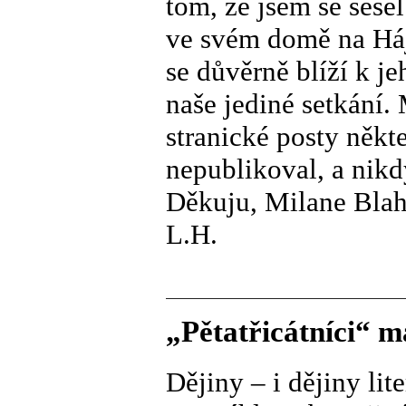
tom, že jsem se seše
ve svém domě na Hájk
se důvěrně blíží k j
naše jediné setkání.
stranické posty někte
nepublikoval, a nikd
Děkuju, Milane Blah
L.H.
„Pětatřicátníci“ m
Dějiny – i dějiny lit