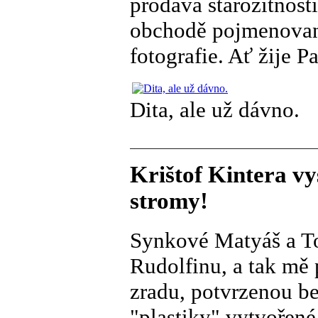
prodává starožitnost
obchodě pojmenované
fotografie. Ať žije P
Dita, ale už dávno.
Krištof Kintera v
stromy!
Synkové Matyáš a Ton
Rudolfinu, a tak mě 
zradu, potvrzenou b
"plastiky" vytvořené