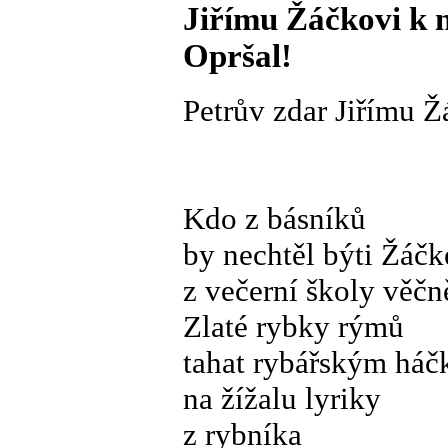
Jiřímu Žáčkovi k n
Opršal!
Petrův zdar Jiřímu Ž
Kdo z básníků
by nechtěl býti Žáč
z večerní školy věč
Zlaté rybky rýmů
tahat rybářským há
na žížalu lyriky
z rybníka