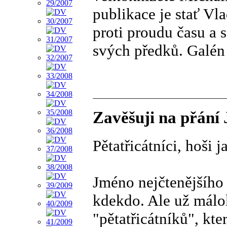
publikace je stať Vl
proti proudu času a 
svých předků. Galén
Zavěšuji na přání 
Pětatřicátníci, hoši j
Jméno nejčtenějšího
kdekdo. Ale už málok
"pětatřicátníků", kt