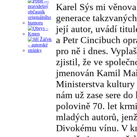
Karel Sýs mi věnova
generace takzvaných 
její autor, uvádí tit
a Petr Cincibuch opr
pro ně i dnes. Vypla
zjistil, že ve spole
jmenován Kamil Mařík
Ministerstva kultury
nám už zase sere do l
polovině 70. let krm
mladých autorů, jen
Divokému vínu. V kni