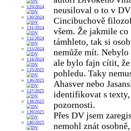
neusiloval o to v DV
Cincibuchově filozof
všem. Že jakmile co 
támhleto, tak si oso
nemůže mít. Nebylo 
ale bylo fajn cítit, ž
pohledu. Taky nemu
Ahasver nebo Jasansk
identifikovat s texty
pozornosti.
Přes DV jsem zaregis
nemohl znát osobně, 