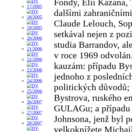
Fondy, Elii Kazana,
dalšími zahraničními
Claude Lelouch, Sop
setkával nejen z po
studia Barrandov, ale
v roce 1969 odvolán
kauzám: případu Bys
jednoho z posledníc
politických důvodů;
Bystrova, ruského e
GULAGu; a případu 
Johnsona, jenž byl p
velkoknížete Michail